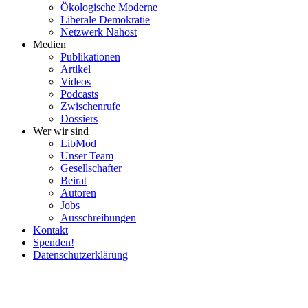
Ökolo­gische Moderne
Liberale Demokratie
Netzwerk Nahost
Medien
Publi­ka­tionen
Artikel
Videos
Podcasts
Zwischenrufe
Dossiers
Wer wir sind
LibMod
Unser Team
Gesell­schafter
Beirat
Autoren
Jobs
Ausschrei­bungen
Kontakt
Spenden!
Daten­schutz­er­klärung