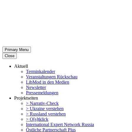
Primary Menu
Close
Aktuell
Termin­ka­lender
Veran­stal­tungen Rückschau
LibMod in den Medien
Newsletter
Presse­mel­dungen
Projekt­seiten
> Narrativ-Check
> Ukraine verstehen
> Russland verstehen
> O[s]tklick
Inter­na­tional Expert Network Russia
Östliche Partner­schaft Plus