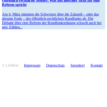
Öffentlich-recht­liche Sender: Was aus liberaler Sicht für eine
Reform spricht
Am 4. März stimmen die Schweizer über die Zukunft – oder das
abrupte Ende – des öffentlich-recht­­lichen Rundfunks ab. Die
Debatte über eine Reform der Rundfunk­ordnung schwelt auch bei
uns: Zählen...
© LibMod
Impressum
Daten­schutz
Spenden!
Kontakt