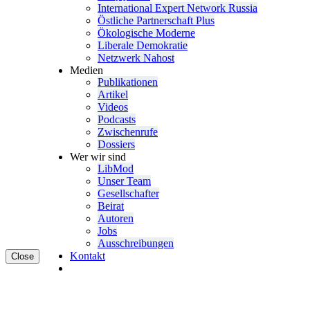
Inter­na­tional Expert Network Russia
Östliche Partner­schaft Plus
Ökolo­gische Moderne
Liberale Demokratie
Netzwerk Nahost
Medien
Publi­ka­tionen
Artikel
Videos
Podcasts
Zwischenrufe
Dossiers
Wer wir sind
LibMod
Unser Team
Gesell­schafter
Beirat
Autoren
Jobs
Ausschrei­bungen
Kontakt
Close