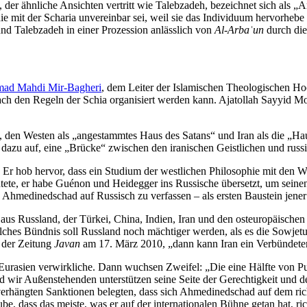
der ähnliche Ansichten vertritt wie Talebzadeh, bezeichnet sich als „An
hie mit der Scharia unver­einbar sei, weil sie das Individuum hervorhebe
und Talebzadeh in einer Prozession anlässlich von
Al-Arbaʿun
durch die
mad Mahdi Mir-Bagheri
, dem Leiter der Islami­schen Theolo­gi­schen H
 nach den Regeln der Schia organi­siert werden kann. Ajatollah Sayyid 
den Westen als „angestammtes Haus des Satans“ und Iran als die „Hau
zu auf, eine „Brücke“ zwischen den irani­schen Geist­lichen und russi­sc
. Er hob hervor, dass ein Studium der westlichen Philo­sophie mit den
tete, er habe Guénon und Heidegger ins Russische übersetzt, um seinen
medi­ned­schad auf Russisch zu verfassen – als ersten Baustein jener 
 aus Russland, der Türkei, China, Indien, Iran und den osteu­ro­päi­sc
 solches Bündnis soll Russland noch mächtiger werden, als es die Sowje
 der Zeitung
Javan
am 17. März 2010, „dann kann Iran ein Verbün­dete
Eurasien verwirk­liche. Dann wuchsen Zweifel: „Die eine Hälfte von Puti
d wir Außen­ste­henden unter­stützen seine Seite der Gerech­tigkeit 
verhängten Sanktionen belegten, dass sich Ahmedi­ned­schad auf dem r
ube, dass das meiste, was er auf der inter­na­tio­nalen Bühne getan hat,