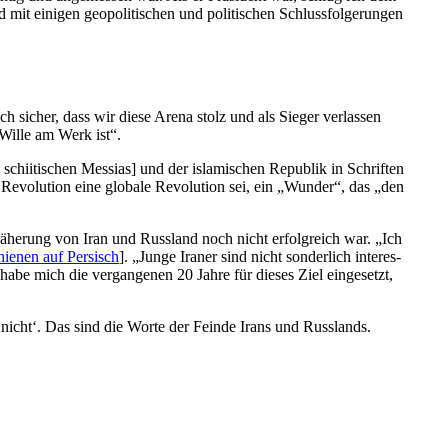
t einigen geopo­li­ti­schen und politi­schen Schluss­fol­ge­rungen
h sicher, dass wir diese Arena stolz und als Sieger verlassen
 Wille am Werk ist“.
ii­ti­schen Messias] und der islami­schen Republik in Schriften
 Revolution eine globale Revolution sei, ein „Wunder“, das „den
äherung von Iran und Russland noch nicht erfolg­reich war. „Ich
hienen auf Persisch
]. „Junge Iraner sind nicht sonderlich inter­es­
abe mich die vergan­genen 20 Jahre für dieses Ziel einge­setzt,
 nicht‘. Das sind die Worte der Feinde Irans und Russlands.