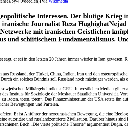
enses/by/4.0/deed.en)] via
Wikimedia
o­li­tische Inter­essen. Der blutige Krieg i
iranische Journalist Reza Haghig­hat­Nejad 
Netzwerke mit irani­schen Geist­lichen knüpft
mus und schii­ti­schem Funda­men­ta­lismus. Un
st sagt, er sei in den letzten 20 Jahren immer wieder in Iran gewesen. Rec
n aus Russland, der Türkei, China, Indien, Iran und den osteu­ro­päi­sc
s. Durch ein solches Bündnis soll Russland noch mächtiger werden, als e
sowje­ti­schen Militär­ge­heim­dienst GRU. In westlichen Medien gilt er a
es Instituts für Sozio­logie der Moskauer Staat­lichen Univer­sität. V
 zu „töten, töten, töten“. Das Finanz­mi­nis­terium der USA setzte ihn auf e
t­licher Bewegungen und Parteien.
gefeiert. Er ist Anführer der neoeu­ra­si­schen Bewegung, die eine Ideol
e autoritäre und russland­zen­trierte Zivili­sation. Darüber hinaus sind
 erschienen Buch „Die vierte politische Theorie“ argumen­tiert Dugin, da