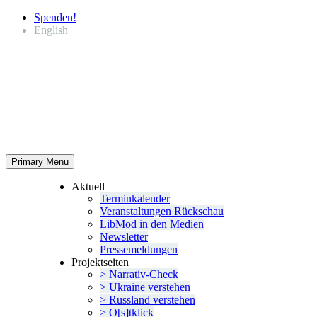
Spenden!
English
Primary Menu
Aktuell
Termin­ka­lender
Veran­stal­tungen Rückschau
LibMod in den Medien
Newsletter
Presse­mel­dungen
Projekt­seiten
> Narrativ-Check
> Ukraine verstehen
> Russland verstehen
> O[s]tklick