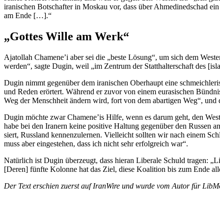
irani­schen Botschafter in Moskau vor, dass über Ahmedi­ned­schad ein B
am Ende […].“
„Gottes Wille am Werk“
Ajatollah Chamene’i aber sei die „beste Lösung“, um sich dem Westen e
werden“, sagte Dugin, weil „im Zentrum der Statt­hal­ter­schaft des [is
Dugin nimmt gegenüber dem irani­schen Oberhaupt eine schmeich­le­ris
und Reden erörtert. Während er zuvor von einem eurasi­schen Bündnis 
Weg der Menschheit ändern wird, fort von dem abartigen Weg“, und das
Dugin möchte zwar Chamene’is Hilfe, wenn es darum geht, den Westen n
habe bei den Iranern keine positive Haltung gegenüber den Russen ang
siert, Russland kennen­zu­lernen. Vielleicht sollten wir nach einem Sc
muss aber einge­stehen, dass ich nicht sehr erfolg­reich war“.
Natürlich ist Dugin überzeugt, dass hieran Liberale Schuld tragen: „L
[Deren] fünfte Kolonne hat das Ziel, diese Koalition bis zum Ende all
Der Text erschien zuerst auf IranWire und wurde vom Autor für LibMo