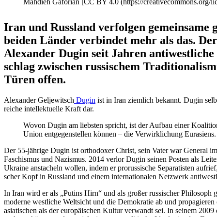
Mahdieh Gaforian [CC BY 4.0 (https://creativecommons.org/lic
Iran und Russland verfolgen gemeinsame geop
beiden Länder verbindet mehr als das. Der 
Alexander Dugin seit Jahren antiwest­liche 
schlag zwischen russi­schem Tradi­tio­na­lis
Türen offen.
Alexander Gelje­witsch
Dugin
ist in Iran ziemlich bekannt. Dugin selb
reiche intel­lek­tuelle Kraft dar.
Wovon Dugin am liebsten spricht, ist der Aufbau einer Koalitio
Union entge­gen­stellen können – die Verwirk­li­chung Eurasien
Der 55-jährige Dugin ist ortho­doxer Christ, sein Vater war General im 
Faschismus und Nazismus. 2014 verlor Dugin seinen Posten als Leiter d
Ukraine ansta­cheln wollen, indem er prorus­sische Separa­tisten aufrief,
scher Kopf in Russland und einem inter­na­tio­nalen Netzwerk antiwes
In Iran wird er als „Putins Hirn“ und als großer russi­scher Philosoph 
moderne westliche Weltsicht und die Demokratie ab und propa­gieren ein
asiati­schen als der europäi­schen Kultur verwandt sei. In seinem 2009