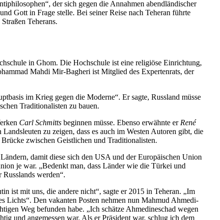
tiphi­lo­sophen“, der sich gegen die Annahmen abend­län­di­scher
 und Gott in Frage stelle. Bei seiner Reise nach Teheran führte
 Straßen Teherans.
ochschule in Ghom. Die Hochschule ist eine religiöse Einrichtung,
Mohammad Mahdi Mir-Bagheri ist Mitglied des Exper­tenrats, der
pt­basis im Krieg gegen die Moderne“. Er sagte, Russland müsse
hen Tradi­tio­na­listen zu bauen.
 Werken
Carl Schmitts
beginnen müsse. Ebenso erwähnte er
René
 Lands­leuten zu zeigen, dass es auch im Westen Autoren gibt, die
Brücke zwischen Geist­lichen und Traditionalisten.
hen Ländern, damit diese sich den USA und der Europäi­schen Union
t­union je war. „Bedenkt man, dass Länder wie die Türkei und
r Russlands werden“.
n ist mit uns, die andere nicht“, sagte er 2015 in Teheran. „Im
und des Lichts“. Den vakanten Posten nehmen nun Mahmud Ahmedi­
ichtigen Weg befunden habe. „Ich schätze Ahmedi­ne­schad wegen
 richtig und angemessen war. Als er Präsident war, schlug ich dem