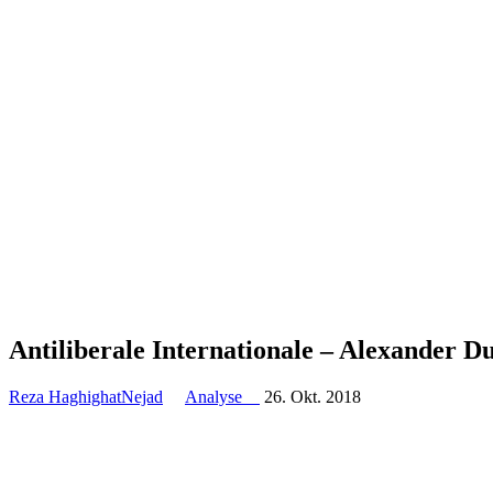
Antili­berale Inter­na­tionale – Alexander D
Reza HaghighatNejad
Analyse
26. Okt. 2018