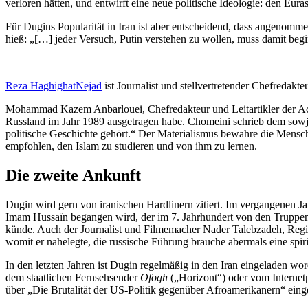
verloren hätten, und entwirft eine neue politische Ideologie: den Eura
Für Dugins Popula­rität in Iran ist aber entscheidend, dass angenommen w
hieß: „[…] jeder Versuch, Putin verstehen zu wollen, muss damit be
Reza Haghig­hat­Nejad
ist Journalist und stell­ver­tre­tender Chefre­dak
Mohammad Kazem Anbar­louei, Chefre­dakteur und Leitar­tikler der Ac
Russland im Jahr 1989 ausge­tragen habe. Chomeini schrieb dem sowje
politische Geschichte gehört.“ Der Materia­lismus bewahre die Mensch
empfohlen, den Islam zu studieren und von ihm zu lernen.
Die zweite Ankunft
Dugin wird gern von irani­schen Hardlinern zitiert. Im vergan­genen Jahr
Imam Hussaïn begangen wird, der im 7. Jahrhundert von den Truppen 
künde. Auch der Journalist und Filme­macher Nader Talebzadeh, Regis
womit er nahelegte, die russische Führung brauche abermals eine spiri
In den letzten Jahren ist Dugin regel­mäßig in den Iran einge­laden w
dem staat­lichen Fernseh­sender
Ofogh
(„Horizont“) oder vom Inter­net­
über „Die Bruta­lität der US-Politik gegenüber Afroame­ri­kanern“ eing