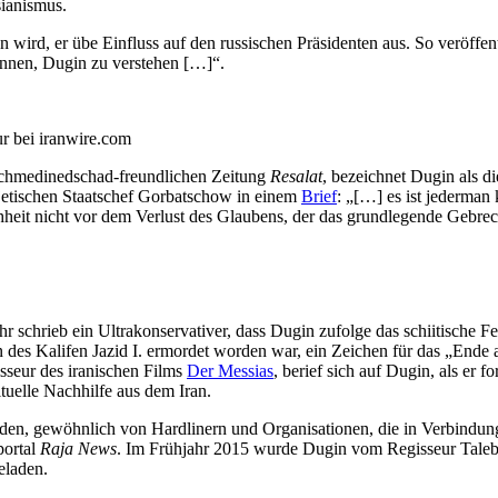
sianismus.
ird, er übe Einfluss auf den russi­schen Präsi­denten aus. So veröf­fent­l
ginnen, Dugin zu verstehen […]“.
teur bei iranwire.com
hme­di­ned­schad-freund­lichen Zeitung
Resalat
, bezeichnet Dugin als d
­ti­schen Staatschef Gorbat­schow in einem
Brief
: „[…] es ist jederman
heit nicht vor dem Verlust des Glaubens, der das grund­le­gende Gebrech
 schrieb ein Ultra­kon­ser­va­tiver, dass Dugin zufolge das schii­tische F
des Kalifen Jazid I. ermordet worden war, ein Zeichen für das „Ende a
seur des irani­schen Films
Der Messias
, berief sich auf Dugin, als er 
­tuelle Nachhilfe aus dem Iran.
orden, gewöhnlich von Hardlinern und Organi­sa­tionen, die in Verbindun
portal
Raja News
. Im Frühjahr 2015 wurde Dugin vom Regisseur Taleb
eladen.