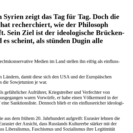
n Syrien zeigt das Tag für Tag. Doch die
hat recher­chiert, wie der Philosoph
. Sein Ziel ist der ideolo­gische Brücken­
d es scheint, als stünden Dugin alle
hts­kon­ser­vative Medien im Land stellen ihn eifrig als einfluss­
hen Ländern, damit diese sich den USA und der Europäi­schen
s die Sowjet­union je war.
ls gefähr­licher Aufrührer, Kriegs­treiber und Verfechter von
oraus­ge­gangen waren Vorwürfe, er habe einen Völkermord in der
ine Sankti­ons­liste. Dennoch blieb er ein einfluss­reicher ideolo­gi­
ogie aus dem frühem 20. Jahrhundert aufgreift: Eurasier lehnen die
 Eurasier der Ansicht, dass Russlands Kulturerbe stärker mit der
ss Libera­lismus, Faschismus und Sozia­lismus ihre Legiti­mität