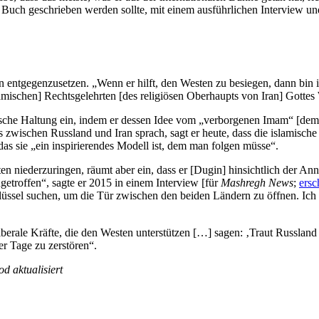
uch geschrieben werden sollte, mit einem ausführ­lichen Interview und mi
ntge­gen­zu­setzen. „Wenn er hilft, den Westen zu besiegen, dann bin ic
lami­schen] Rechts­ge­lehrten [des religiösen Oberhaupts von Iran] Gottes
che Haltung ein, indem er dessen Idee vom „verbor­genen Imam“ [dem sch
zwischen Russland und Iran sprach, sagt er heute, dass die islamische
 sie „ein inspi­rie­rendes Modell ist, dem man folgen müsse“.
ieder­zu­ringen, räumt aber ein, dass er [Dugin] hinsichtlich der Ann
etroffen“, sagte er 2015 in einem Interview [für
Mashregh News
;
ersc
hlüssel suchen, um die Tür zwischen den beiden Ländern zu öffnen. Ich h
iberale Kräfte, die den Westen unter­stützen […] sagen: ‚Traut Russland
er Tage zu zerstören“.
d aktualisiert