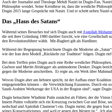
Auch der Journalist und Theologe Mehdi Nasiri ist Dugin-Fan. Nasiri, 
Philo­sophie wendet. Seine Kernthese ist, dass die westliche Philo­sop
Dugin 2015 lange Gespräche mit Nasiri. Und er schritt neben Nasiri 
Das „Haus des Satans“
Während seines Besuches traf sich Dugin auch mit
Ajatollah Moham
die seit ihrer Gründung 1980 darüber forscht, wie eine Gesell­schaft
den Revolu­ti­ons­führer wählt. Mir-Bagheri gilt als Hardliner.
Während der Begegnung bezeichnete Dugin die Moderne als „Satan“, 
wie der Iran dem Modell „Rückkehr zur Tradition“ folgen. Dugin rief da
Bei dem Treffen pries Dugin auch eine Reihe westlicher Philo­sophen
Guénon
und
Martin Heidegger
als antimo­derne Denker. Dugin berich
gegen die Moderne anschreiben. Er regte an, ein Werk über Mahmud Ah
Wovon Dugin aber am liebsten spricht, ist der Aufbau einer Koalition
entge­gen­stellen können – die Verwirk­li­chung Eurasiens. Durch ein
Saudi-Arabien Werkzeuge der USA in der Region sind“, sagte Dugin
Dugin betrachtete Wladimir Putin zunächst als Führer, der die Vision 
Innern Putins vollzieht sich ein Kreuzzug zwischen Gut und Böse, un
ned­schad und Ajatollah Chamene‘i ein. Dugin meint, die gegen Iran 
seines Konser­va­ti­vismus, und weil er gegen den Westen ist.“ „Ich gla