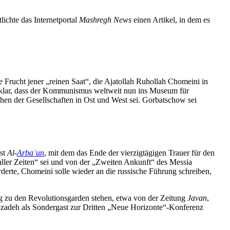
ichte das Inter­net­portal
Mashregh News
einen Artikel, in dem es
ie Frucht jener „reinen Saat“, die Ajatollah Ruhollah Chomeini in
 klar, dass der Kommu­nismus weltweit nun ins Museum für
en der Gesell­schaften in Ost und West sei. Gorbat­schow sei
est
Al-
Arbaʿun
, mit dem das Ende der vierzig­tä­gigen Trauer für den
ller Zeiten“ sei und von der „Zweiten Ankunft“ des Messia
forderte, Chomeini solle wieder an die russische Führung schreiben,
g zu den Revolu­ti­ons­garden stehen, etwa von der Zeitung
Javan
,
zadeh als Sondergast zur Dritten „Neue Horizonte“-Konferenz