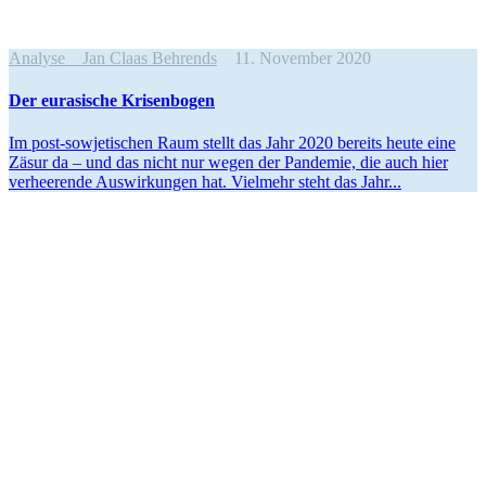
Analyse
Jan Claas Behrends
11. November 2020
Der eurasische Krisenbogen
Im post-sowje­­ti­­schen Raum stellt das Jahr 2020 bereits heute eine
Zäsur da – und das nicht nur wegen der Pandemie, die auch hier
verhee­rende Auswir­kungen hat. Vielmehr steht das Jahr...