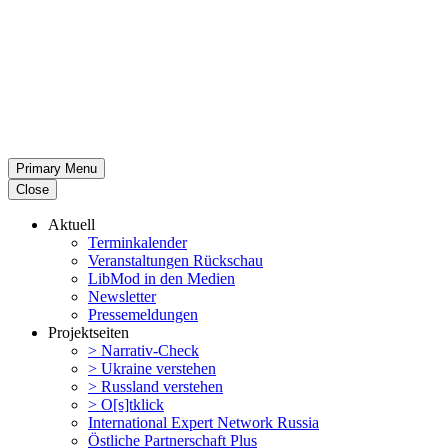
Primary Menu
Close
Aktuell
Termin­ka­lender
Veran­stal­tungen Rückschau
LibMod in den Medien
Newsletter
Presse­mel­dungen
Projekt­seiten
> Narrativ-Check
> Ukraine verstehen
> Russland verstehen
> O[s]tklick
Inter­na­tional Expert Network Russia
Östliche Partner­schaft Plus