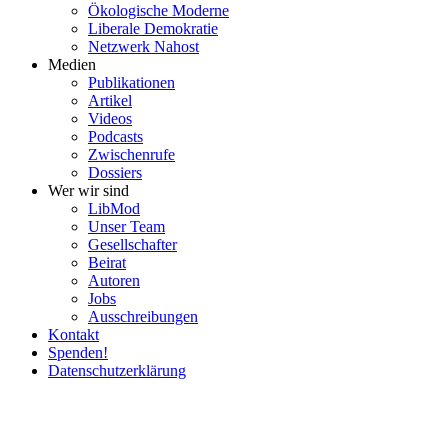
Ökolo­gische Moderne
Liberale Demokratie
Netzwerk Nahost
Medien
Publi­ka­tionen
Artikel
Videos
Podcasts
Zwischenrufe
Dossiers
Wer wir sind
LibMod
Unser Team
Gesell­schafter
Beirat
Autoren
Jobs
Ausschrei­bungen
Kontakt
Spenden!
Daten­schutz­er­klärung