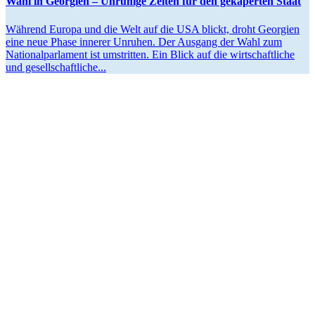
Wahl in Georgien – Unruhige Zeiten für den gekaperten Staat
Während Europa und die Welt auf die USA blickt, droht Georgien
eine neue Phase innerer Unruhen. Der Ausgang der Wahl zum
Natio­nal­par­lament ist umstritten. Ein Blick auf die wirtschaft­liche
und gesellschaftliche...