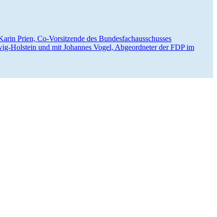
arin Prien, Co-Vorsit­zende des Bundes­fach­aus­schusses
wig-Holstein und mit Johannes Vogel, Abgeord­neter der FDP im