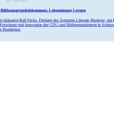
t
29. April 2021
 Bildungs­grund­ein­kommen: Lebens­langes Lernen
t disku­tiert Ralf Fücks, Direktor des Zentrums Liberale Moderne, mit K
Forschung und Innovation der CDU und Bildungs­mi­nis­terin in Schles
n Bundestag.