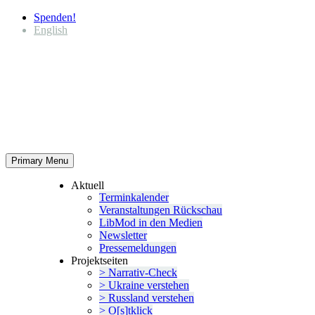
Spenden!
English
Primary Menu
Aktuell
Termin­ka­lender
Veran­stal­tungen Rückschau
LibMod in den Medien
Newsletter
Presse­mel­dungen
Projekt­seiten
> Narrativ-Check
> Ukraine verstehen
> Russland verstehen
> O[s]tklick