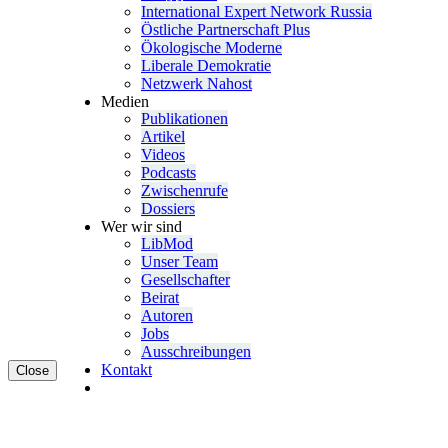
Inter­na­tional Expert Network Russia
Östliche Partner­schaft Plus
Ökolo­gische Moderne
Liberale Demokratie
Netzwerk Nahost
Medien
Publi­ka­tionen
Artikel
Videos
Podcasts
Zwischenrufe
Dossiers
Wer wir sind
LibMod
Unser Team
Gesell­schafter
Beirat
Autoren
Jobs
Ausschrei­bungen
Kontakt
Close