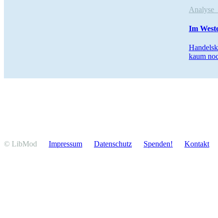
Analys
Im Weste
Handels­k
kaum noc
© LibMod
Impressum
Daten­schutz
Spenden!
Kontakt