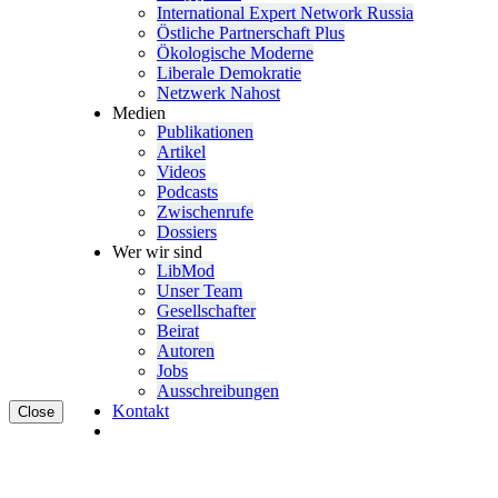
Inter­na­tional Expert Network Russia
Östliche Partner­schaft Plus
Ökolo­gische Moderne
Liberale Demokratie
Netzwerk Nahost
Medien
Publi­ka­tionen
Artikel
Videos
Podcasts
Zwischenrufe
Dossiers
Wer wir sind
LibMod
Unser Team
Gesell­schafter
Beirat
Autoren
Jobs
Ausschrei­bungen
Kontakt
Close