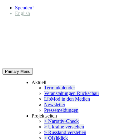
Spenden!
English
Primary Menu
Aktuell
Termin­ka­lender
Veran­stal­tungen Rückschau
LibMod in den Medien
Newsletter
Presse­mel­dungen
Projekt­seiten
> Narrativ-Check
> Ukraine verstehen
> Russland verstehen
> O[s]tklick