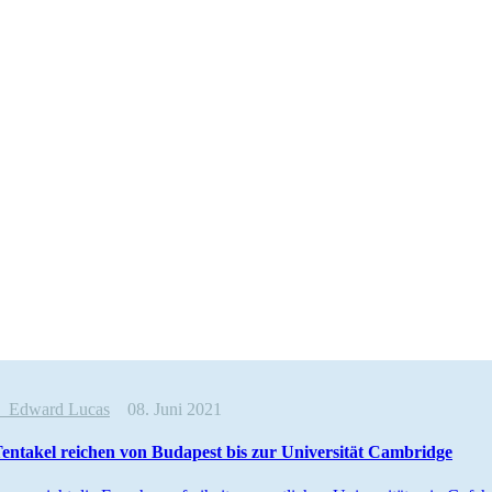
e
Edward Lucas
08. Juni 2021
entakel reichen von Budapest bis zur Univer­sität Cambridge