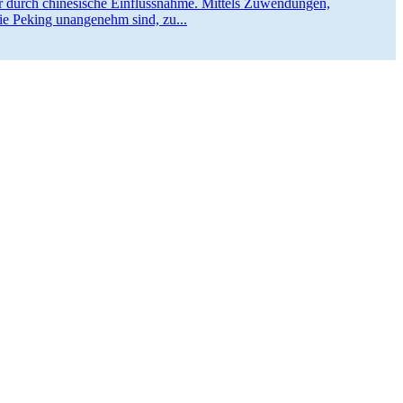
hr durch chine­sische Einfluss­nahme. Mittels Zuwen­dungen,
ie Peking unangenehm sind, zu...