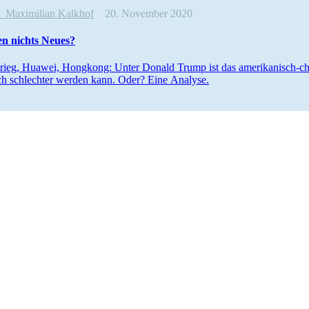
e
Maximilian Kalkhof
20. November 2020
n nichts Neues?
rieg, Huawei, Hongkong: Unter Donald Trump ist das ameri­­ka­­nisch-chin
h schlechter werden kann. Oder? Eine Analyse.