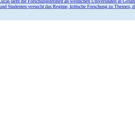
cas sieht die Forschungs­freiheit an westlichen Univer­si­täten in Gefa
und Studenten versucht das Regime, kritische Forschung zu Themen, d