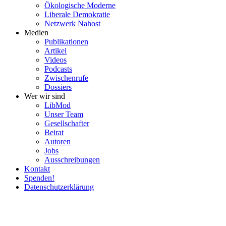
Ökolo­gische Moderne
Liberale Demokratie
Netzwerk Nahost
Medien
Publi­ka­tionen
Artikel
Videos
Podcasts
Zwischenrufe
Dossiers
Wer wir sind
LibMod
Unser Team
Gesell­schafter
Beirat
Autoren
Jobs
Ausschrei­bungen
Kontakt
Spenden!
Daten­schutz­er­klärung