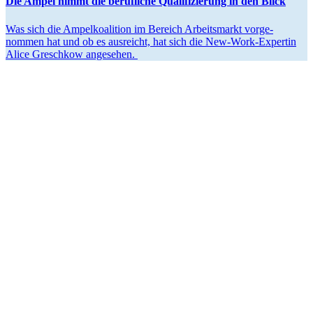
Die Ampel nimmt die beruf­liche Quali­fi­zierung in den Blick
Was sich die Ampel­ko­alition im Bereich Arbeits­markt vorge­
nommen hat und ob es ausreicht, hat sich die New-Work-Expertin
Alice Greschkow angesehen.