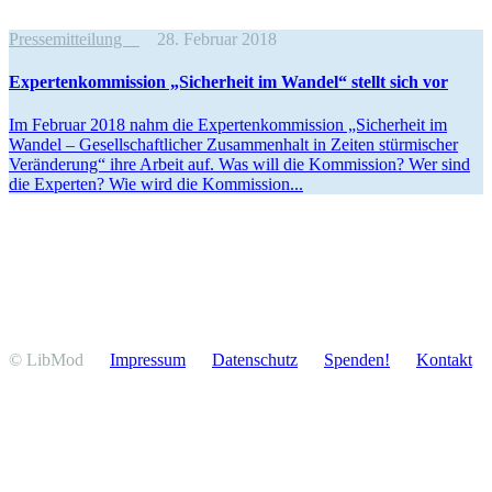
Pressemitteilung
28. Februar 2018
Exper­ten­kom­mission „Sicherheit im Wandel“ stellt sich vor
Im Februar 2018 nahm die Exper­ten­kom­mission „Sicherheit im
Wandel – Gesell­schaft­licher Zusam­menhalt in Zeiten stürmi­scher
Verän­derung“ ihre Arbeit auf. Was will die Kommission? Wer sind
die Experten? Wie wird die Kommission...
© LibMod
Impressum
Daten­schutz
Spenden!
Kontakt