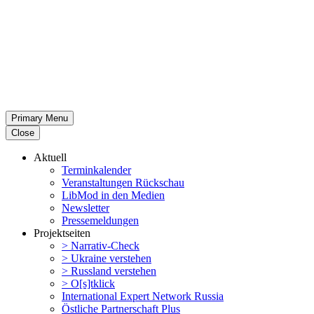
Primary Menu
Close
Aktuell
Termin­ka­lender
Veran­stal­tungen Rückschau
LibMod in den Medien
Newsletter
Presse­mel­dungen
Projekt­seiten
> Narrativ-Check
> Ukraine verstehen
> Russland verstehen
> O[s]tklick
Inter­na­tional Expert Network Russia
Östliche Partner­schaft Plus