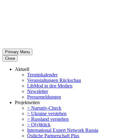
Primary Menu
Close
Aktuell
Termin­ka­lender
Veran­stal­tungen Rückschau
LibMod in den Medien
Newsletter
Presse­mel­dungen
Projekt­seiten
> Narrativ-Check
> Ukraine verstehen
> Russland verstehen
> O[s]tklick
Inter­na­tional Expert Network Russia
Östliche Partner­schaft Plus