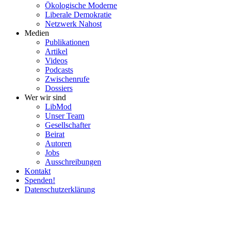
Ökolo­gische Moderne
Liberale Demokratie
Netzwerk Nahost
Medien
Publi­ka­tionen
Artikel
Videos
Podcasts
Zwischenrufe
Dossiers
Wer wir sind
LibMod
Unser Team
Gesell­schafter
Beirat
Autoren
Jobs
Ausschrei­bungen
Kontakt
Spenden!
Daten­schutz­er­klärung