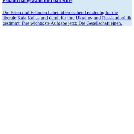
Estland hat gewählt und hält Kurs
Die Esten und Estinnen haben überra­schend eindeutig für die
liberale Kaja Kallas und damit für ihre Ukraine- und Russland­po­litik
gestimmt. Ihre wichtigste Aufgabe jetzt: Die Gesell­schaft einen.