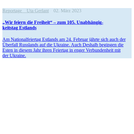
Reportage
Uta Gerlant
02. März 2023
„Wir feiern die Freiheit“ – zum 105. Unabhän­gig­
keitstag Estlands
Am Natio­nal­fei­ertag Estlands am 24. Februar jährte sich auch der
Überfall Russlands auf die Ukraine. Auch Deshalb begingen die
Esten in diesem Jahr ihren Feiertag in enger Verbun­denheit mit
der Ukraine.