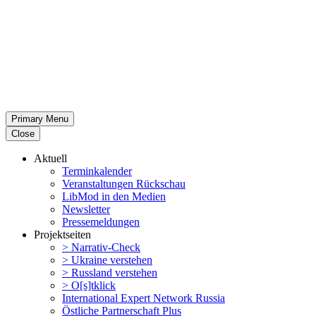
Primary Menu
Close
Aktuell
Termin­ka­lender
Veran­stal­tungen Rückschau
LibMod in den Medien
Newsletter
Presse­mel­dungen
Projekt­seiten
> Narrativ-Check
> Ukraine verstehen
> Russland verstehen
> O[s]tklick
Inter­na­tional Expert Network Russia
Östliche Partner­schaft Plus