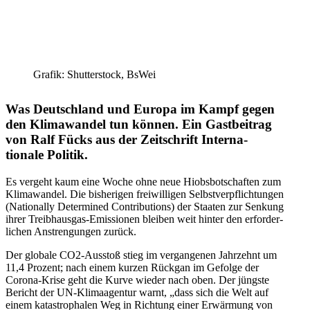
Grafik: Shutter­stock, BsWei
Was Deutschland und Europa im Kampf gegen
den ­Klima­wandel tun können. Ein Gastbeitrag
von Ralf Fücks aus der Zeitschrift Inter­na­
tionale Politik.
Es vergeht kaum eine Woche ohne neue ­Hiobs­bot­schaften zum
Klima­wandel. Die bishe­rigen freiwil­ligen Selbst­ver­pflich­tungen
(Natio­nally Deter­mined Contri­bu­tions) der Staaten zur Senkung
ihrer Treib­hausgas-Emissionen ­bleiben weit hinter den erfor­der­
lichen Anstren­gungen zurück.
Der globale CO2-Ausstoß stieg im vergan­genen Jahrzehnt um
11,4 Prozent; nach einem kurzen Rückgan im Gefolge der
Corona-Krise geht die Kurve wieder nach oben. Der jüngste
Bericht der UN-Klimaagentur warnt, „dass sich die Welt auf
einem katastro­phalen Weg in Richtung einer Erwärmung von