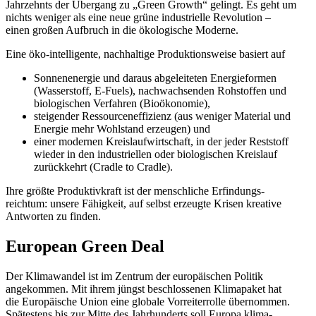
Jahrzehnts der Übergang zu „Green Growth“ gelingt. Es geht um
nichts weniger als eine neue grüne indus­trielle Revolution –
einen großen Aufbruch in die ökolo­gische Moderne.
Eine öko-intel­li­gente, nachhaltige Produk­ti­ons­weise basiert auf
Sonnen­en­ergie und daraus abgelei­teten Energie­formen
(Wasser­stoff, E‑Fuels), nachwach­senden Rohstoffen und
biolo­gi­schen Verfahren (Bioöko­nomie),
steigender Ressour­cen­ef­fi­zienz (aus weniger Material und
Energie mehr Wohlstand erzeugen) und
einer modernen Kreis­lauf­wirt­schaft, in der jeder Reststoff
wieder in den indus­tri­ellen oder biolo­gi­schen Kreislauf
zurück­kehrt (Cradle to Cradle).
Ihre größte Produk­tiv­kraft ist der mensch­liche Erfin­dungs­
reichtum: unsere Fähigkeit, auf selbst erzeugte Krisen kreative
Antworten zu finden.
European Green Deal
Der Klima­wandel ist im Zentrum der europäi­schen Politik
angekommen. Mit ihrem jüngst beschlos­senen Klima­paket hat
die Europäische Union eine globale Vorrei­ter­rolle übernommen.
Spätestens bis zur Mitte des Jahrhun­derts soll Europa klima­