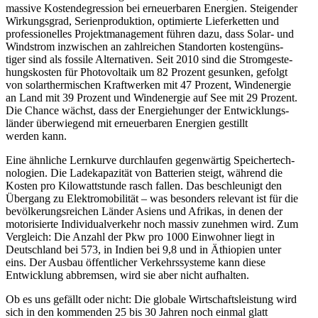
massive Kosten­de­gression bei erneu­er­baren Energien. Steigender
Wirkungsgrad, Serien­pro­duktion, optimierte Liefer­ketten und
profes­sio­nelles Projekt­ma­nagement führen dazu, dass Solar- und
Windstrom inzwi­schen an zahlreichen Stand­orten kosten­güns­
tiger sind als fossile Alter­na­tiven. Seit 2010 sind die Strom­ge­ste­
hungs­kosten für Photo­voltaik um 82 Prozent gesunken, gefolgt
von solar­ther­mi­schen Kraft­werken mit 47 Prozent, Windenergie
an Land mit 39 Prozent und Windenergie auf See mit 29 Prozent.
Die Chance wächst, dass der Energie­hunger der Entwick­lungs­
länder überwiegend mit erneu­er­baren Energien gestillt
werden kann.
Eine ähnliche Lernkurve durch­laufen gegen­wärtig Speicher­tech­
no­logien. Die Ladeka­pa­zität von Batterien steigt, während die
Kosten pro Kilowatt­stunde rasch fallen. Das beschleunigt den
Übergang zu Elektro­mo­bi­lität – was besonders relevant ist für die
bevöl­ke­rungs­reichen Länder Asiens und Afrikas, in denen der
motori­sierte ­Indivi­du­al­verkehr noch massiv zunehmen wird. Zum
Vergleich: Die Anzahl der Pkw pro 1000 Einwohner liegt in
Deutschland bei 573, in Indien bei 9,8 und in Äthiopien unter
eins. Der Ausbau öffent­licher ­Verkehrs­systeme kann diese
Entwicklung abbremsen, wird sie aber nicht aufhalten.
Ob es uns gefällt oder nicht: Die globale Wirtschafts­leistung wird
sich in den kommenden 25 bis 30 Jahren noch einmal glatt