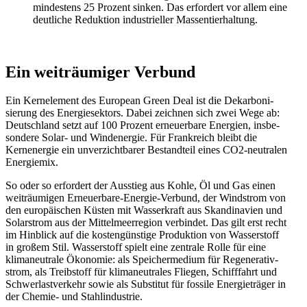
mindestens 25 Prozent sinken. Das erfordert vor allem eine
deutliche Reduktion indus­tri­eller Massentierhaltung.
Ein weiträu­miger Verbund
Ein Kernelement des European Green Deal ist die Dekar­bo­ni­
sierung des Energie­sektors. Dabei zeichnen sich zwei Wege ab:
Deutschland setzt auf 100 Prozent erneu­erbare Energien, insbe­
sondere Solar- und Windenergie. Für Frank­reich bleibt die
Kernenergie ein unver­zicht­barer Bestandteil eines CO2-neutralen
Energiemix.
So oder so erfordert der Ausstieg aus Kohle, Öl und Gas einen
weiträu­migen Erneu­erbare-Energie-Verbund, der Windstrom von
den europäi­schen Küsten mit Wasser­kraft aus Skandi­navien und
Solar­strom aus der Mittel­meer­region verbindet. Das gilt erst recht
im Hinblick auf die kosten­günstige Produktion von Wasser­stoff
in großem Stil. Wasser­stoff spielt eine zentrale Rolle für eine
klima­neu­trale Ökonomie: als Speicher­medium für Regene­ra­tiv­
strom, als Treib­stoff für klima­neu­trales Fliegen, Schiff­fahrt und
Schwer­last­verkehr sowie als Substitut für fossile Energie­träger in
der Chemie- und Stahlindustrie.