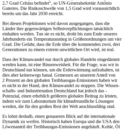
2,7 Grad Celsius befindet“, so UN-­Gene­ral­se­kretär António
Guterres. Die Risiko­schwelle von 1,5 Grad wird voraus­sichtlich
bereits um das Jahr 2030 erreicht.
Bei diesen Projek­tionen wird davon ausge­gangen, dass die
Länder ihre gegen­wär­tigen Selbst­ver­pflich­tungen tatsächlich
einhalten werden. Tun sie es nicht, droht bis zum Ende unseres
Jahrhun­derts ein Tempe­ra­tur­an­stieg in Größen­ord­nungen um vier
Grad. Die Gefahr, dass die Erde über die kommenden zwei, drei
Genera­tionen zu einem extrem unwirt­lichen Ort wird, ist real.
Dass der Klima­wandel nur durch globales Handeln einge­dämmt
werden kann, ist eine Binsen­weisheit. Für die Frage, was wir in
Deutschland tun können, um die Erder­wärmung aufzu­halten, ist
dies aber keineswegs banal. Gemessen an unserem Anteil von
2 Prozent an den globalen Treib­hausgas-Emissionen haben wir
es nicht in der Hand, den Klima­wandel zu stoppen. Die Wissen­
schafts- und Indus­trie­nation Deutschland hat jedoch das ­
Potenzial, einen erheblich größeren globalen Beitrag zu leisten,
indem wir zum Labora­torium für klima­freund­liche Lösungen
werden, die für den großen Rest der Welt anschluss­fähig sind.
Es lohnt deshalb, einen genaueren Blick auf die inter­na­tionale
Dynamik zu werfen. Histo­risch haben Europa und die USA den
Löwen­anteil der Treib­hausgas-Emissionen angehäuft. Kohle, Öl