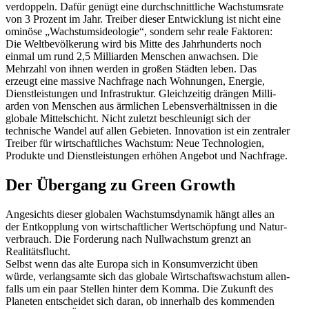
verdoppeln. Dafür genügt eine durch­schnitt­liche Wachs­tumsrate
von 3 Prozent im Jahr. Treiber dieser Entwicklung ist nicht eine
ominöse „­Wachs­tums­ideo­logie“, ­sondern sehr reale Faktoren:
Die Weltbe­völ­kerung wird bis Mitte des Jahrhun­derts noch
einmal um rund 2,5 Milli­arden Menschen anwachsen. Die
Mehrzahl von ihnen werden in großen Städten leben. Das
erzeugt eine massive Nachfrage nach Wohnungen, Energie,
Dienst­leis­tungen und Infra­struktur. Gleich­zeitig drängen Milli­
arden von Menschen aus ärmlichen Lebens­ver­hält­nissen in die
globale Mittel­schicht. Nicht zuletzt beschleunigt sich der
technische Wandel auf allen Gebieten. Innovation ist ein zentraler
Treiber für wirtschaft­liches Wachstum: Neue Techno­logien,
Produkte und Dienst­leis­tungen erhöhen Angebot und Nachfrage.
Der Übergang zu Green Growth
Angesichts dieser globalen Wachs­tums­dy­namik hängt alles an
der Entkopplung von wirtschaft­licher Wertschöpfung und Natur­
ver­brauch. Die Forderung nach Nullwachstum grenzt an
Realitätsflucht.
Selbst wenn das alte Europa sich in Konsum­ver­zicht üben
würde, verlang­samte sich das globale Wirtschafts­wachstum allen­
falls um ein paar Stellen hinter dem Komma. Die Zukunft des
Planeten entscheidet sich daran, ob innerhalb des kommenden