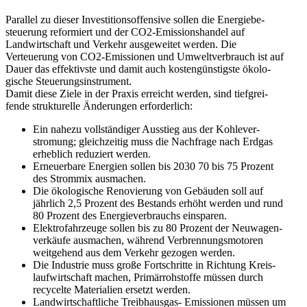
Parallel zu dieser Inves­ti­ti­ons­of­fensive sollen die Energie­be­
steuerung refor­miert und der CO2-Emissi­ons­handel auf
Landwirt­schaft und Verkehr ausge­weitet werden. Die
Verteuerung von CO2-Emissionen und Umwelt­ver­brauch ist auf
Dauer das effek­tivste und damit auch kosten­güns­tigste ökolo­
gische Steuerungsinstrument.
Damit diese Ziele in der Praxis erreicht werden, sind tiefgrei­
fende struk­tu­relle Änderungen erforderlich:
Ein nahezu vollstän­diger Ausstieg aus der Kohle­ver­
stromung; gleich­zeitig muss die Nachfrage nach Erdgas
erheblich reduziert werden.
Erneu­erbare Energien sollen bis 2030 70 bis 75 Prozent
des Strommix ausmachen.
Die ökolo­gische Renovierung von Gebäuden soll auf
jährlich 2,5 Prozent des Bestands erhöht werden und rund
80 Prozent des Energie­ver­brauchs einsparen.
Elektro­fahr­zeuge sollen bis zu 80 Prozent der Neuwa­gen­
ver­käufe ausmachen, während Verbren­nungs­mo­toren
weitgehend aus dem Verkehr gezogen werden.
Die Industrie muss große Fortschritte in Richtung Kreis­
lauf­wirt­schaft machen, Primär­roh­stoffe müssen durch
recycelte Materialien ersetzt werden.
Landwirt­schaft­liche Treib­hausgas- Emissionen müssen um