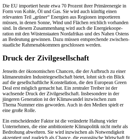
Die EU impor­tiert heute etwa 70 Prozent ihrer Primär­energie in
Form von Kohle, Öl und Gas. Sie wird auch künftig einen
relevanten Teil „grüner“ Energien aus Regionen impor­tieren
müssen, in denen Sonne, Wind und Flächen reichlich vorhanden
sind. In diesem Zusam­menhang wird auch die Energie­ko­ope­
ration mit den Wüsten­staaten Nordafrikas und des Nahen Ostens
an Bedeutung gewinnen. Dazu müssen entspre­chende zwischen­
staat­liche Rahmen­ab­kommen geschlossen werden.
Druck der Zivilgesellschaft
Jenseits der ökono­mi­schen Chancen, die der Aufbruch zu einer
klima­neu­tralen Indus­trie­ge­sell­schaft bietet, lohnt sich ein Blick
auf die gesell­schaft­liche Konstel­lation, die den European Green
Deal erst möglich gemacht hat. Ein zentraler Treiber ist der
wachsende Druck der Zivil­ge­sell­schaft. Insbe­sondere in der
jüngeren Generation ist der Klima­wandel inzwi­schen zum
Thema Nummer eins geworden. Auch in den Medien spielt er
eine große Rolle.
Ein entschei­dender Faktor ist die verän­derte Haltung vieler
Unter­nehmen, die eine ambitio­nierte Klima­po­litik nicht mehr als
Bedrohung abwehren. Sie wird inzwi­schen als Notwen­digkeit
akzep­tiert und zugleich als Chance, die europäische Wirtschaft fit