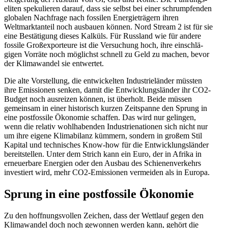
eliten speku­lieren darauf, dass sie selbst bei einer schrump­fenden
globalen Nachfrage nach fossilen Energie­trägern ihren
Weltmarkt­anteil noch ausbauen können. Nord ­Stream 2 ist für sie
eine Bestä­tigung ­dieses Kalküls. Für Russland wie für andere
fossile Großex­por­teure ist die Versu­chung hoch, ihre einschlä­
gigen Vorräte noch möglichst schnell zu Geld zu machen, bevor
der Klima­wandel sie entwertet.
Die alte Vorstellung, die entwi­ckelten Indus­trie­länder müssten
ihre Emissionen senken, damit die Entwick­lungs­länder ihr CO2-
Budget noch ausreizen können, ist überholt. Beide müssen
gemeinsam in einer histo­risch kurzen Zeitspanne den Sprung in
eine postfossile Ökonomie schaffen. Das wird nur gelingen,
wenn die relativ wohlha­benden Indus­trie­na­tionen sich nicht nur
um ihre eigene Klima­bilanz kümmern, sondern in großem Stil
Kapital und techni­sches Know-how für die Entwick­lungs­länder
bereit­stellen. Unter dem Strich kann ein Euro, der in Afrika in
erneu­erbare Energien oder den Ausbau des Schie­nen­ver­kehrs
inves­tiert wird, mehr CO2-Emissionen vermeiden als in Europa.
Sprung in eine postfossile Ökonomie
Zu den hoffnungs­vollen Zeichen, dass der Wettlauf gegen den
Klima­wandel doch noch gewonnen werden kann, gehört die