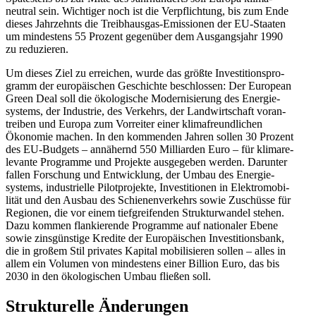
neutral sein. Wichtiger noch ist die Verpflichtung, bis zum Ende
dieses Jahrzehnts die Treib­hausgas-Emissionen der EU-Staaten
um mindestens 55 Prozent gegenüber dem Ausgangsjahr 1990
zu reduzieren.
Um dieses Ziel zu erreichen, wurde das größte Inves­ti­ti­ons­pro­
gramm der europäi­schen Geschichte beschlossen: Der European
Green Deal soll die ökolo­gische Moder­ni­sierung des Energie­
systems, der Industrie, des Verkehrs, der Landwirt­schaft voran­
treiben und Europa zum Vorreiter einer klima­freund­lichen
Ökonomie machen. In den kommenden Jahren sollen 30 Prozent
des EU-Budgets – annähernd 550 Milli­arden Euro – für klima­re­
le­vante Programme und Projekte ausge­geben werden. Darunter
fallen Forschung und Entwicklung, der Umbau des Energie­
systems, indus­trielle Pilot­pro­jekte, Inves­ti­tionen in Elektro­mo­bi­
lität und den Ausbau des Schie­nen­ver­kehrs sowie Zuschüsse für
Regionen, die vor einem tiefgrei­fenden Struk­tur­wandel stehen.
Dazu kommen flankie­rende Programme auf natio­naler Ebene
sowie zinsgünstige Kredite der Europäi­schen Inves­ti­ti­onsbank,
die in großem Stil privates Kapital mobili­sieren sollen – alles in
allem ein Volumen von mindestens einer Billion Euro, das bis
2030 in den ökolo­gi­schen Umbau fließen soll.
Struk­tu­relle Änderungen