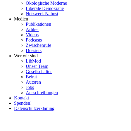
Ökolo­gische Moderne
Liberale Demokratie
Netzwerk Nahost
Medien
Publi­ka­tionen
Artikel
Videos
Podcasts
Zwischenrufe
Dossiers
Wer wir sind
LibMod
Unser Team
Gesell­schafter
Beirat
Autoren
Jobs
Ausschrei­bungen
Kontakt
Spenden!
Daten­schutz­er­klärung