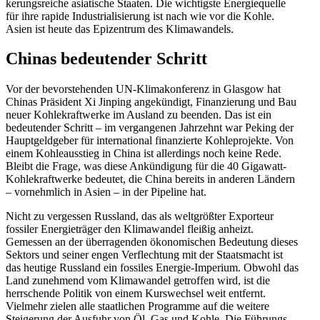
ke­rungs­reiche asiatische Staaten. Die wichtigste Energie­quelle
für ihre rapide Indus­tria­li­sierung ist nach wie vor die Kohle.
Asien ist heute das Epizentrum des Klimawandels.
Chinas bedeu­tender Schritt
Vor der bevor­ste­henden UN-Klima­kon­ferenz in Glasgow hat
Chinas Präsident Xi Jinping angekündigt, Finan­zierung und Bau
neuer Kohle­kraft­werke im Ausland zu beenden. Das ist ein
bedeu­tender Schritt – im vergan­genen Jahrzehnt war Peking der
Haupt­geld­geber für inter­na­tional finan­zierte Kohle­pro­jekte. Von
einem Kohle­aus­stieg in China ist aller­dings noch keine Rede.
Bleibt die Frage, was diese Ankün­digung für die 40 Gigawatt-
Kohle­kraft­werke bedeutet, die China bereits in anderen Ländern
– vornehmlich in Asien – in der Pipeline hat.
Nicht zu vergessen Russland, das als weltgrößter Exporteur
fossiler Energie­träger den Klima­wandel fleißig anheizt.
Gemessen an der überra­genden ökono­mi­schen Bedeutung dieses
Sektors und seiner engen Verflechtung mit der Staats­macht ist
das heutige Russland ein fossiles Energie-Imperium. Obwohl das
Land zunehmend vom Klima­wandel getroffen wird, ist die
herrschende Politik von einem Kurswechsel weit entfernt.
Vielmehr zielen alle staat­lichen Programme auf die weitere
Steigerung der Ausfuhr von Öl, Gas und Kohle. Die Führungs­