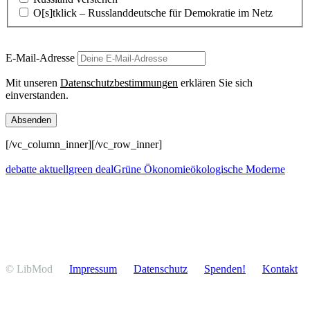
O[s]tklick – Russland­deutsche für Demokratie im Netz
E‑Mail-Adresse
Mit unseren
Daten­schutz­be­stim­mungen
erklären Sie sich
einverstanden.
[/vc_column_inner][/vc_row_inner]
debatte aktuell
green deal
Grüne Ökonomie
ökologische Moderne
© LibMod
Impressum
Daten­schutz
Spenden!
Kontakt