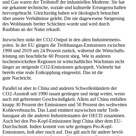
und Gas waren der Treib­stoff der indus­tri­ellen Moderne. Sie hat
nie gekannte technische, soziale und kultu­relle Errun­gen­schaften
hervor­ge­bracht. Gleich­zeitig haben wir ökolo­gisch betrachtet
über unsere Verhält­nisse gelebt. Die nie dagewesene Steigerung
des Wohlstands breiter Schichten wurde und wird durch
Raubbau an der Natur erkauft.
Inzwi­schen sinkt der CO2-Output in den alten Indus­trie­me­tro­
polen. In der EU gingen die Treib­hausgas-Emissionen zwischen
1990 und 2019 um 24 Prozent zurück, während die Wirtschafts­
leistung um beacht­liche 60 Prozent stieg. Wie in anderen
hochent­wi­ckelten Regionen ist wirtschaft­liches Wachstum nicht
länger an steigende CO2-Emissionen gekoppelt. Vielmehr hat
bereits eine reale Entkopplung einge­setzt. Das ist die
gute Nachricht.
Parallel ist aber in China und anderen Schwel­len­ländern der
CO2-Ausstoß seit 1990 rasant gestiegen und steigt weiter, wenn
auch mit gebremster Geschwin­digkeit. Allein auf China entfallen
knapp 30 Prozent der Emissionen und 50 Prozent des weltweiten
Kohle­ver­brauchs. Das Land emittiert inzwi­schen mehr Treib­
hausgase als die anderen Indus­trie­staaten der OECD zusammen.
Auch bei den Pro-Kopf-Emissionen liegt China über dem EU-
Durch­schnitt. Indien kommt von sehr geringen Pro-Kopf-
Emissionen, holt aber rasch auf. Das gilt auch für andere bevöl­