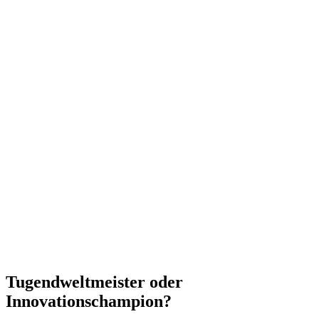
Tugend­welt­meister oder
Innovationschampion?