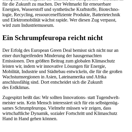
für die Zukunft zu machen. Der Weltmarkt für erneu­erbare
Energien, Wasser­stoff und synthe­tische Kraft­stoffe, Biotech­no­
logie, Recycling, ressour­cen­ef­fi­ziente Produkte, Batte­rie­technik
und E­lektro­mobilität wächst rapide. Wer diesen Zug verpasst,
wird zum Industriemuseum.
Ein Schrump­f­europa reicht nicht
Der Erfolg des European Green Deal bemisst sich nicht nur an
einer durch­grei­fenden Minderung der hausge­machten
Emissionen. Den größten Beitrag zum globalen Klima­schutz
leisten wir, indem wir innovative Lösungen für Energie,
Mobilität, Industrie und Städtebau entwi­ckeln, die für die großen
Wachs­tums­re­gionen in Asien, Latein­amerika und Afrika
anschluss­fähig sind. Dort entscheidet sich die Zukunft
des Erdklimas.
Zugespitzt heißt das: Wir sollten Innova­tions- statt Tugend­welt­
meister sein. Kein Mensch inter­es­siert sich für ein selbst­ge­nüg­
sames Schrump­f­europa. Vielmehr müssen wir zeigen, dass
wirtschaft­liche Dynamik, sozialer Fortschritt und Klima­schutz
Hand in Hand gehen können.