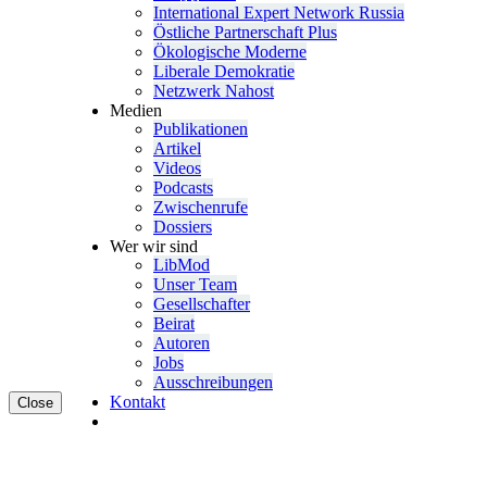
Inter­na­tional Expert Network Russia
Östliche Partner­schaft Plus
Ökolo­gische Moderne
Liberale Demokratie
Netzwerk Nahost
Medien
Publi­ka­tionen
Artikel
Videos
Podcasts
Zwischenrufe
Dossiers
Wer wir sind
LibMod
Unser Team
Gesell­schafter
Beirat
Autoren
Jobs
Ausschrei­bungen
Kontakt
Close