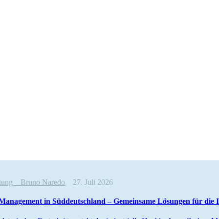
altung
Bruno Naredo
27. Juli 2026
anagement in Süddeutschland – Gemeinsame Lösungen für die I