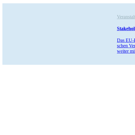
Veranst
Stake­ho
Das EU-Pa
schen Ve
weiter mi