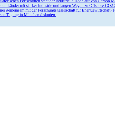
ula­to­ri­schen Fortschritten steht der indus­trielle Hochlauf von Car
chen Länder mit starker Industrie und langen Wegen zu Offshore-CO2-S
iner gemeinsam mit der Forschungs­ge­sell­schaft für Energie­wirt­schaft 
erten Tagung in München diskutiert.