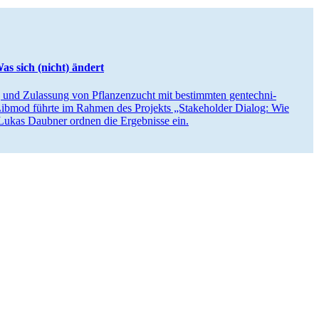
s sich (nicht) ändert
nd Zulassung von Pflan­zen­zucht mit bestimmten gentech­ni­
ibmod führte im Rahmen des Projekts „Stake­holder Dialog: Wie
Lukas Daubner ordnen die Ergeb­nisse ein.