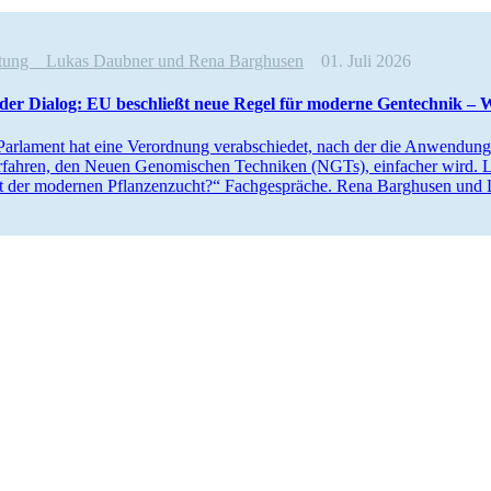
altung
Lukas Daubner und Rena Barghusen
01. Juli 2026
lder Dialog: EU beschließt neue Regel für moderne Gentechnik – Wa
rlament hat eine Verordnung verab­schiedet, nach der die Anwendung u
rfahren, den Neuen Genomi­schen Techniken (NGTs), einfacher wird. L
t der modernen Pflan­zen­zucht?“ Fachge­spräche. Rena Barghusen und 