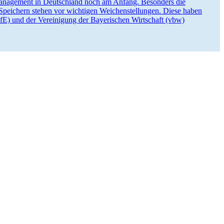
bon Management in Deutschland noch am Anfang. Besonders die
peichern stehen vor wichtigen Weichen­stel­lungen. Diese haben
(FfE) und der Verei­nigung der Bayeri­schen Wirtschaft (vbw)