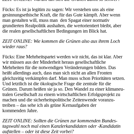
Fücks: Es ist ja legitim zu sagen: Wir verstehen uns als eine
gesin­nungs­ethische Kraft, die für das Gute kämpft. Aber wenn
man gestalten will, muss
man den
Spagat einer normativ
grundierten Realpo­litik aushalten, die wertori­en­tiert bleibt, aber
die realen gesell­schaft­lichen Bedin­gungen im Blick hat.
ZEIT ONLINE: Wie kommen die Grünen also aus ihrem Loch
wieder raus?
Fücks: Eine Mehrheits­partei werden wir nicht, das ist klar. Aber
wir müssen aus der Minderheit heraus gesell­schaft­liche
Mehrheiten für die notwen­digen Verän­de­rungen bilden. Das
heißt
aller­dings auch, dass man sich nicht an allen Fronten
gleich­zeitig
verkämpfen
darf. Man muss schon Priori­täten setzen.
Und letztlich ist die ökolo­gische Frage die zentrale für die
Grünen. Darum heißen sie
ja so
. Den Wandel zu einer klima­neu­
tralen Gesell­schaft zu einem wirtschaft­lichen Erfolgs­projekt zu
machen und die sicher­heits­po­li­tische Zeiten­wende voran­zu­
treiben – das sehe ich als grüne Kernauf­gaben der
kommenden Jahre.
ZEIT ONLINE: Sollten die Grünen zur kommenden Bundes­
tagswahl noch mal einen Kanzler­kan­di­daten oder ‑Kandi­datin
aufstellen – oder ist diese Zeit vorbei?