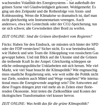
wachsenden Volati­lität des Energie­systems – hat außerhalb der
grünen Szene viel Glaub­wür­digkeit gekostet. Wohlge­merkt: Es
ging um den Zeitpunkt und die Reihen­folge von Atom- und
Kohle­aus­stieg. Wenn die Klima­krise so drama­tisch ist, darf man
nicht gleich­zeitig sein Instru­men­tarium verengen. Auch
anderswo, etwa bei Gentechnik oder der CO2-Speicherung, tun
sie sich schwer, alte Gewiss­heiten über Bord zu werfen.
ZEIT ONLINE: Sind die Grünen überfordert vom Regieren?
Fücks: Haben Sie den Eindruck, sie müssten sich hinter der SPD
oder der FDP verstecken? Sicher nicht. Es war beein­dru­ckend,
wie Habeck und sein Team die Abkopplung von russi­schem Gas
gewuppt haben. Und mit Blick auf die Ukraine sind die Grünen
die treibende Kraft In der Ampel. Gleich­zeitig schleppen sie
etliche ordnungs­po­li­tische Unklar­heiten mit sich herum. Wie viel
Markt, wie viel Staat braucht die Klima­po­litik? Wie engma­schig
muss staat­liche Regulierung sein, wie weit sollte die Politik nicht
nur Ziele, sondern auch Mittel und Wege vorgeben? Wie inter­na­
tional muss die Energie­wende angelegt sein? Die Antworten auf
diese Fragen drängen jetzt viel mehr als in Zeiten einer florie­
renden Ökonomie. Jetzt treten die Zielkon­flikte und Kosten der
ökolo­gi­schen Trans­for­mation viel krasser hervor.
ZEIT ONLINE: Was heißt das für die grüne Klima­po­litik?