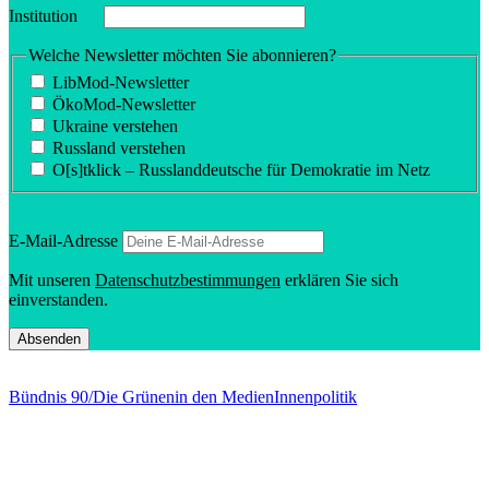
Insti­tution
Welche Newsletter möchten Sie abonnieren?
LibMod-Newsletter
ÖkoMod-Newsletter
Ukraine verstehen
Russland verstehen
O[s]tklick – Russland­deutsche für Demokratie im Netz
E‑Mail-Adresse
Mit unseren
Daten­schutz­be­stim­mungen
erklären Sie sich
einverstanden.
Bündnis 90/Die Grünen
in den Medien
Innenpolitik