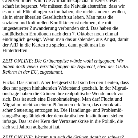
Grenzen finden will. Die Aufnah­me­ka­pa­zität unserer Gesell­
schaft ist begrenzt. Wir müssen die Naivität abstreifen, dass wir
es nur mit Flücht­lingen zu tun haben, die nichts anderes wollen,
als in einer liberalen Gesell­schaft zu leben. Man muss die
sozialen und kultu­rellen Konflikte ernst nehmen, die mit
ungesteu­erter Zuwan­derung verbunden sind. Das haben die
antijü­di­schen Eruptionen nach dem 7. Oktober noch einmal
eindringlich gezeigt. Wenn man das ausblendet, aus Angst, damit
der AfD in die Karten zu spielen, dann gerät man ins
Hintertreffen.
ZEIT ONLINE: Die Grünen­spitze würde wohl entgegnen: Wir
haben doch vielen Verschär­fungen im Asylrecht, etwa der GEAS-
Reform in der EU, zugestimmt.
Fücks: Das stimmt. Aber festge­setzt hat sich bei den Leuten, dass
dies nur gegen hinhal­tenden Wider­stand geschah. In der Migra­ti­
ons­frage haben die Grünen ihre realpo­li­tische Wende noch vor
sich. Das ist auch eine Demokra­tie­frage. Man darf Flucht und
Migration nicht zu einem Phänomen erklären, das demokra­ti­
scher Steuerung entzogen ist. Die Handlungs- und Problem­lö­
sungs­lö­sungs­fä­higkeit der demokra­ti­schen Insti­tu­tionen stehen
infrage. Das ist der Kern der Vertrau­ens­krise in die Politik, die
sich seit Jahren aufgebaut hat.
ZEIT ONLINE: Warum tun sich die Grünen damit so schwer?