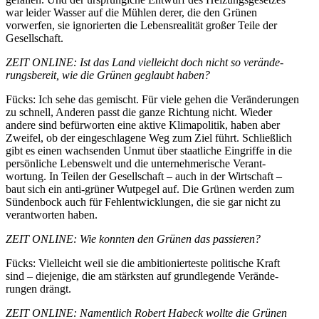
war leider Wasser auf die Mühlen derer, die den Grünen
vorwerfen, sie ignorierten die Lebens­rea­lität großer Teile der
Gesellschaft.
ZEIT ONLINE: Ist das Land vielleicht doch nicht so verän­de­
rungs­bereit, wie die Grünen geglaubt haben?
Fücks: Ich sehe das gemischt. Für viele gehen die Verän­de­rungen
zu schnell, Anderen passt die ganze Richtung nicht. Wieder
andere sind befür­worten eine aktive Klima­po­litik, haben aber
Zweifel, ob der einge­schlagene Weg zum Ziel führt. Schließlich
gibt es einen wachsenden Unmut über staat­liche Eingriffe in die
persön­liche Lebenswelt und die unter­neh­me­rische Verant­
wortung. In Teilen der Gesell­schaft – auch in der Wirtschaft –
baut sich ein anti-grüner
Wutpegel
auf. Die Grünen werden zum
Sündenbock auch für Fehlent­wick­lungen, die sie gar nicht zu
verant­worten haben.
ZEIT ONLINE: Wie konnten den Grünen das passieren?
Fücks: Vielleicht weil sie die ambitio­nier­teste politische Kraft
sind – diejenige, die am stärksten auf grund­le­gende Verän­de­
rungen drängt.
ZEIT ONLINE: Namentlich Robert Habeck wollte die Grünen