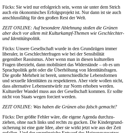
Fücks: Sie wird nur erfolg­reich sein, wenn sie unter dem Strich
auch ein ökono­mi­sches Erfolgs­projekt ist. Nur dann ist sie auch
anschluss­fähig für den großen Rest der Welt.
ZEIT ONLINE: Auf besondere Ablehnung stoßen die Grünen
aber doch vor allem mit Kultur­kampf-Themen wie Geschlechter-
und Identi­täts­po­litik.
Fücks: Unsere Gesell­schaft wurde in den Grund­zügen immer
liberaler, in Geschlech­ter­fragen wie bei der Sensi­bi­lität
gegenüber Rassismus. Aber wenn man in diesen kultu­rellen
Fragen überzieht, dann mobili­siert
das Wider­stände
– ob es um
Sprach­po­litik geht oder die Überhöhung von Identi­täts­fragen.
Die große Mehrheit ist bereit, unter­schied­liche Lebens­formen
und sexuelle Identi­täten zu respek­tieren. Aber viele wollen nicht,
dass alter­native Lebens­ent­würfe zur Norm erhoben werden.
Kultu­reller Wandel muss aus der Gesell­schaft kommen. Er sollte
nicht von Staats wegen forciert werden.
ZEIT ONLINE: Was haben die Grünen also falsch gemacht?
Fücks: Der größte Fehler wäre, die eigene Agenda durch­zu­
ziehen, ohne nach links und rechts zu gucken. Die Kinder­grund­
si­cherung ist eine gute Idee, aber sie wirkt jetzt wie aus der Zeit
gefallen. Und der
ursprün­giche
Entwurf des Heizungs­ge­setzes