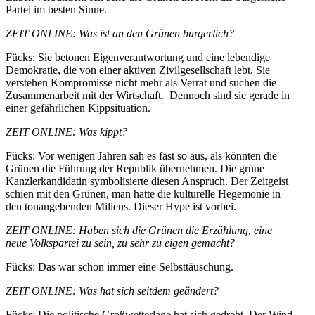
Partei im besten Sinne.
ZEIT ONLINE: Was ist an den Grünen bürgerlich?
Fücks: Sie betonen Eigen­ver­ant­wortung und eine lebendige
Demokratie, die von einer aktiven Zivil­ge­sell­schaft lebt. Sie
verstehen Kompro­misse nicht mehr als Verrat und suchen die
Zusam­men­arbeit mit der Wirtschaft. Dennoch sind sie gerade in
einer gefähr­lichen Kippsituation.
ZEIT ONLINE: Was kippt?
Fücks: Vor wenigen Jahren sah es fast so aus, als könnten die
Grünen die Führung der Republik übernehmen. Die grüne
Kanzler­kan­di­datin symbo­li­sierte diesen Anspruch. Der Zeitgeist
schien mit den Grünen, man hatte die kultu­relle Hegemonie in
den tonan­ge­benden Milieus. Dieser Hype ist vorbei.
ZEIT ONLINE: Haben sich die Grünen die Erzählung, eine
neue Volks­partei zu sein, zu sehr zu eigen gemacht?
Fücks: Das war schon immer eine Selbsttäuschung.
ZEIT ONLINE: Was hat sich seitdem geändert?
Fücks: Die politische Großwet­terlage hat sich gedreht. Der Wind,