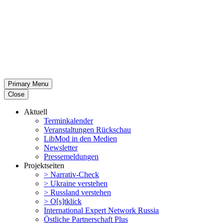
Primary Menu
Close
Aktuell
Termin­ka­lender
Veran­stal­tungen Rückschau
LibMod in den Medien
Newsletter
Presse­mel­dungen
Projekt­seiten
> Narrativ-Check
> Ukraine verstehen
> Russland verstehen
> O[s]tklick
Inter­na­tional Expert Network Russia
Östliche Partner­schaft Plus