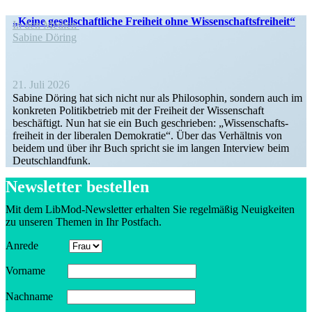
„Keine gesell­schaft­liche Freiheit ohne Wissenschaftsfreiheit“
In den Medien
Sabine Döring
21. Juli 2026
Sabine Döring hat sich nicht nur als Philo­sophin, sondern auch im
konkreten Politik­be­trieb mit der Freiheit der Wissen­schaft
beschäftigt. Nun hat sie ein Buch geschrieben: „Wissen­schafts­
freiheit in der liberalen Demokratie“. Über das Verhältnis von
beidem und über ihr Buch spricht sie im langen Interview beim
Deutschlandfunk.
Newsletter bestellen
Mit dem LibMod-Newsletter erhalten Sie regel­mäßig Neuig­keiten
zu unseren Themen in Ihr Postfach.
Anrede
Vorname
Nachname