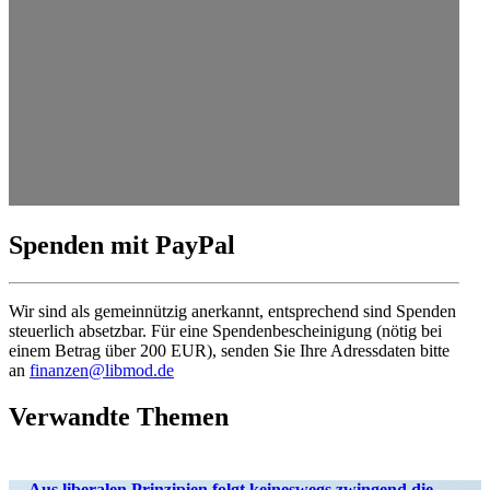
Spenden mit PayPal
Wir sind als gemein­nützig anerkannt, entspre­chend sind Spenden
steuerlich absetzbar. Für eine Spenden­be­schei­nigung (nötig bei
einem Betrag über 200 EUR), senden Sie Ihre Adress­daten bitte
an
finanzen@libmod.de
Verwandte Themen
„Aus liberalen Prinzipien folgt keineswegs zwingend die