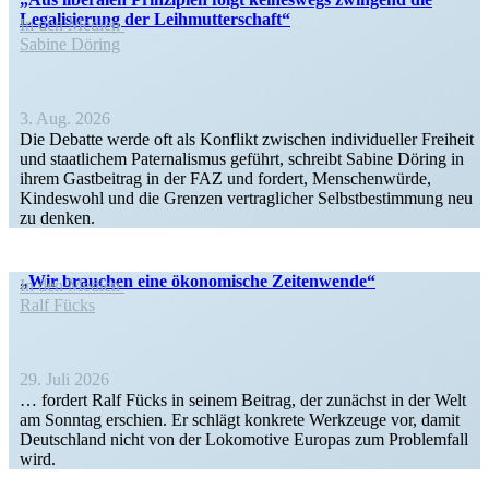
Legali­sierung der Leihmutterschaft“
In den Medien
Sabine Döring
3. Aug. 2026
Die Debatte werde oft als Konflikt zwischen indivi­du­eller Freiheit
und staat­lichem Pater­na­lismus geführt, schreibt Sabine Döring in
ihrem Gastbeitrag in der FAZ und fordert, Menschen­würde,
Kindeswohl und die Grenzen vertrag­licher Selbst­be­stimmung neu
zu denken.
„Wir brauchen eine ökono­mische Zeitenwende“
In den Medien
Ralf Fücks
29. Juli 2026
… fordert Ralf Fücks in seinem Beitrag, der zunächst in der Welt
am Sonntag erschien. Er schlägt konkrete Werkzeuge vor, damit
Deutschland nicht von der Lokomotive Europas zum Problemfall
wird.