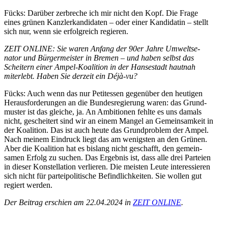
Fücks: Darüber zerbreche ich mir nicht den Kopf. Die Frage
eines grünen Kanzler­kan­di­daten – oder einer Kandi­datin – stellt
sich nur, wenn sie erfolg­reich regieren.
ZEIT ONLINE: Sie waren Anfang der 90er Jahre Umwelt­se­
nator und Bürger­meister in Bremen – und haben selbst das
Scheitern einer Ampel-Koalition in der Hanse­stadt hautnah
miterlebt. Haben Sie derzeit ein Déjà-vu?
Fücks: Auch wenn das nur Petitessen gegenüber den heutigen
Heraus­for­de­rungen an die Bundes­re­gierung waren: das Grund­
muster ist das gleiche, ja. An Ambitionen fehlte es uns damals
nicht, gescheitert sind wir an einem Mangel an Gemein­samkeit in
der Koalition. Das ist auch heute das Grund­problem der Ampel.
Nach meinem Eindruck liegt das am wenigsten an den Grünen.
Aber die Koalition hat es bislang nicht geschafft, den gemein­
samen Erfolg zu suchen. Das Ergebnis ist, dass alle drei Parteien
in dieser Konstel­lation verlieren. Die meisten Leute inter­es­sieren
sich nicht für partei­po­li­tische Befind­lich­keiten. Sie wollen gut
regiert werden.
Der Beitrag erschien am 22.04.2024 in
ZEIT ONLINE
.