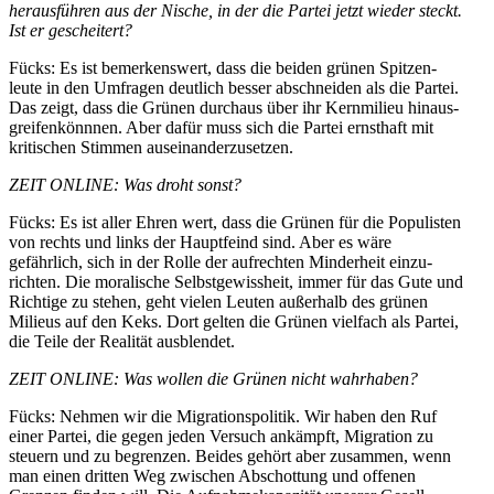
heraus­führen aus der Nische, in der die Partei jetzt wieder steckt.
Ist er gescheitert?
Fücks: Es ist bemer­kenswert, dass die beiden grünen Spitzen­
leute in den Umfragen deutlich besser abschneiden als die Partei.
Das zeigt, dass die Grünen durchaus über ihr Kernmilieu
hinaus­
greifen
könnnen
. Aber dafür muss sich die Partei ernsthaft mit
kriti­schen Stimmen auseinanderzusetzen.
ZEIT ONLINE: Was droht sonst?
Fücks: Es ist aller Ehren wert, dass die Grünen für die Populisten
von rechts und links der Haupt­feind sind. Aber es wäre
gefährlich, sich in der Rolle der aufrechten Minderheit einzu­
richten. Die moralische Selbst­ge­wissheit, immer für das Gute und
Richtige zu stehen, geht vielen Leuten außerhalb des grünen
Milieus auf den Keks. Dort gelten die Grünen vielfach als Partei,
die Teile der Realität ausblendet.
ZEIT ONLINE: Was wollen die Grünen nicht wahrhaben?
Fücks: Nehmen wir die Migra­ti­ons­po­litik. Wir haben den Ruf
einer Partei, die gegen jeden Versuch ankämpft, Migration zu
steuern und zu begrenzen. Beides gehört aber zusammen, wenn
man einen dritten Weg zwischen Abschottung und offenen