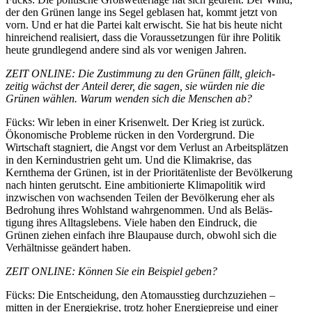
der den Grünen lange ins Segel geblasen hat, kommt jetzt von
vorn. Und er hat die Partei kalt erwischt. Sie hat bis heute nicht
hinrei­chend reali­siert, dass die Voraus­set­zungen für ihre Politik
heute grund­legend andere sind als vor wenigen Jahren.
ZEIT ONLINE: Die Zustimmung zu den Grünen fällt, gleich­
zeitig wächst der Anteil derer, die sagen, sie würden nie die
Grünen wählen. Warum wenden sich die Menschen ab?
Fücks: Wir leben in einer Krisenwelt. Der Krieg ist zurück.
Ökono­mische Probleme rücken in den Vorder­grund. Die
Wirtschaft stagniert, die Angst vor dem Verlust an Arbeits­plätzen
in den Kernin­dus­trien geht um. Und die Klima­krise, das
Kernthema der Grünen, ist in der Priori­tä­ten­liste der Bevöl­kerung
nach hinten gerutscht. Eine ambitio­nierte Klima­po­litik wird
inzwi­schen von wachsenden Teilen der Bevöl­kerung eher als
Bedrohung
ihres Wohlstand
wahrge­nommen. Und als Beläs­
tigung ihres Alltags­lebens. Viele haben den Eindruck, die
Grünen ziehen einfach ihre Blaupause durch, obwohl sich die
Verhält­nisse geändert haben.
ZEIT ONLINE: Können Sie ein Beispiel geben?
Fücks: Die Entscheidung, den Atomaus­stieg durch­zu­ziehen –
mitten in der Energie­krise, trotz hoher Energie­preise und einer