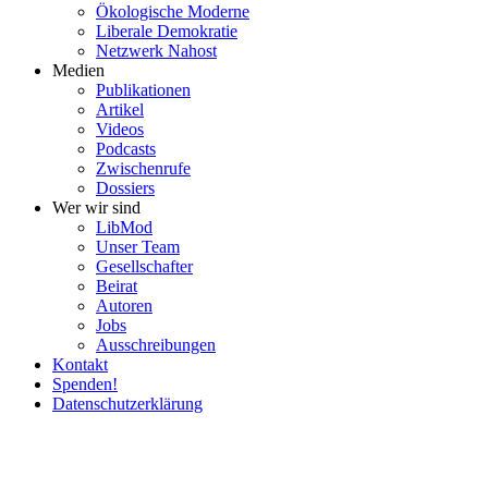
Ökolo­gische Moderne
Liberale Demokratie
Netzwerk Nahost
Medien
Publi­ka­tionen
Artikel
Videos
Podcasts
Zwischenrufe
Dossiers
Wer wir sind
LibMod
Unser Team
Gesell­schafter
Beirat
Autoren
Jobs
Ausschrei­bungen
Kontakt
Spenden!
Daten­schutz­er­klärung