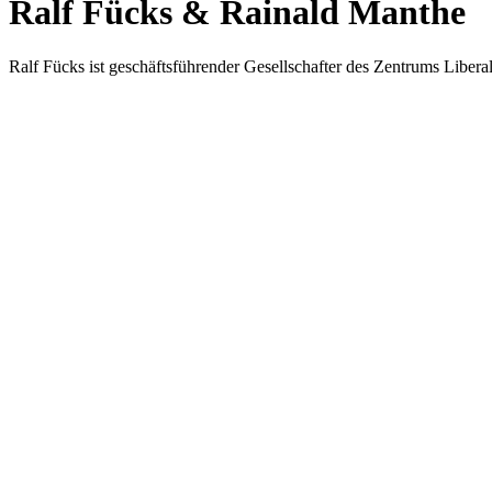
Ralf Fücks & Rainald Manthe
Ralf Fücks ist geschäfts­füh­ren­der Gesell­schaf­ter des Zen­trums Lib