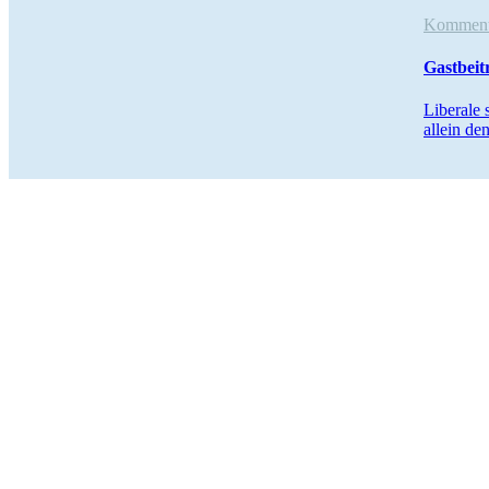
Komme
Gastbeit
Liberale 
allein de