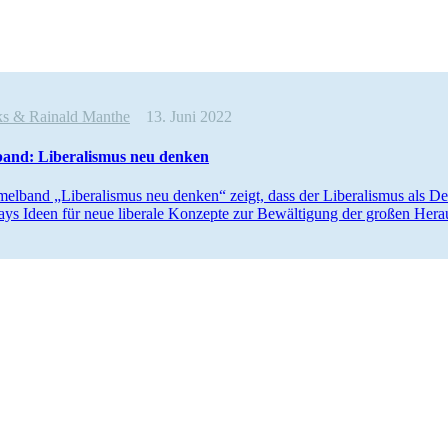
ks & Rainald Manthe
13. Juni 2022
nd: Libera­lismus neu denken
lband „Libera­lismus neu denken“ zeigt, dass der Libera­lismus als Den
ays Ideen für neue liberale Konzepte zur Bewäl­tigung der großen Heraus