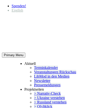
Spenden!
English
Primary Menu
Aktuell
Termin­ka­lender
Veran­stal­tungen Rückschau
LibMod in den Medien
Newsletter
Presse­mel­dungen
Projekt­seiten
> Narrativ-Check
> Ukraine verstehen
> Russland verstehen
> O[s]tklick