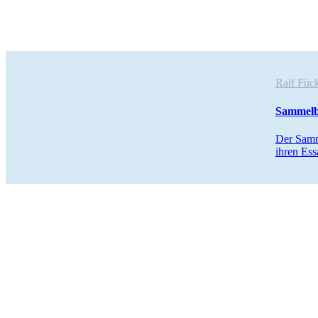
Ralf Füc
Sammelba
Der Samme
ihren Ess