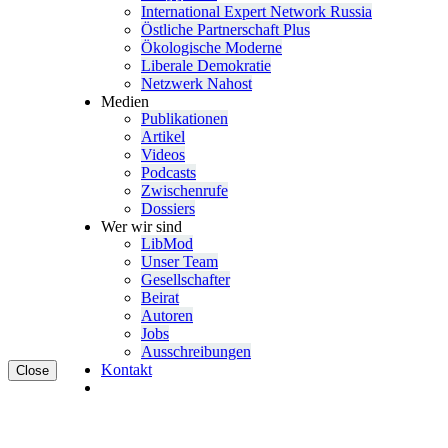
Inter­na­tional Expert Network Russia
Östliche Partner­schaft Plus
Ökolo­gische Moderne
Liberale Demokratie
Netzwerk Nahost
Medien
Publi­ka­tionen
Artikel
Videos
Podcasts
Zwischenrufe
Dossiers
Wer wir sind
LibMod
Unser Team
Gesell­schafter
Beirat
Autoren
Jobs
Ausschrei­bungen
Kontakt
Close