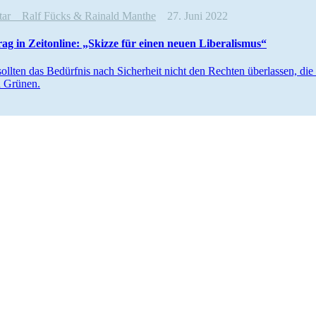
ntar
Ralf Fücks & Rainald Manthe
27. Juni 2022
rag in Zeitonline: „Skizze für einen neuen Liberalismus“
sollten das Bedürfnis nach Sicherheit nicht den Rechten überlassen, die
n Grünen.