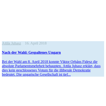
Attila Juhasz
16. April 2018
Nach der Wahl: Gespal­tenes Ungarn
Bei der Wahl am 8. April 2018 konnte Viktor Orbáns Fidesz die
absolute Parla­ments­mehrheit behaupten. Attila Juhasz erklärt, dass
dies kein geschlos­senes Votum für die illiberale Demokratie
bedeutet. Die ungarische Gesell­schaft ist tief...