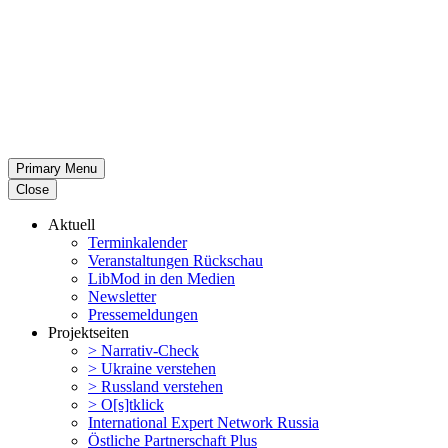
Primary Menu
Close
Aktuell
Termin­ka­lender
Veran­stal­tungen Rückschau
LibMod in den Medien
Newsletter
Presse­mel­dungen
Projekt­seiten
> Narrativ-Check
> Ukraine verstehen
> Russland verstehen
> O[s]tklick
Inter­na­tional Expert Network Russia
Östliche Partner­schaft Plus