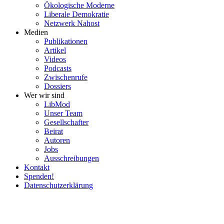
Ökolo­gische Moderne
Liberale Demokratie
Netzwerk Nahost
Medien
Publi­ka­tionen
Artikel
Videos
Podcasts
Zwischenrufe
Dossiers
Wer wir sind
LibMod
Unser Team
Gesell­schafter
Beirat
Autoren
Jobs
Ausschrei­bungen
Kontakt
Spenden!
Daten­schutz­er­klärung