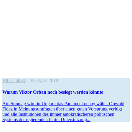
Attila Juhasz
06. April 2018
Warum Viktor Orban noch besiegt werden könnte
Am Sonntag wird in Ungarn das Parlament neu gewählt. Obwohl
Fidez in Meinungs­um­fragen über einen guten Vorsprung verfügt
und alle Insti­tu­tionen des immer autokra­ti­scheren politi­schen
Systems der regie­renden Partei Unterstützung...