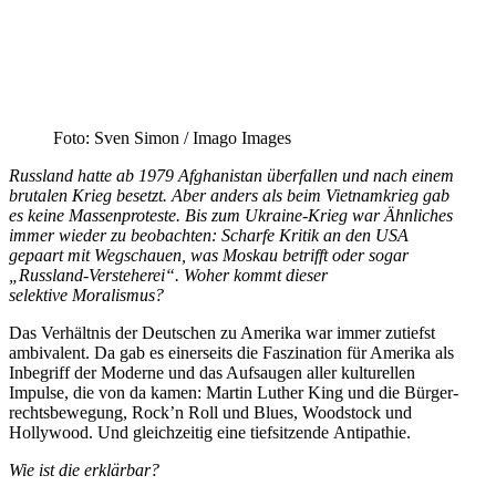
Foto: Sven Simon /​ Imago Images
Russland hatte ab 1979 Afgha­nistan überfallen und nach einem
brutalen Krieg besetzt. Aber anders als beim Vietnam­krieg gab
es keine Massen­pro­teste. Bis zum Ukraine-Krieg war Ähnliches
immer wieder zu beobachten: Scharfe Kritik an den USA
gepaart mit Wegschauen, was Moskau betrifft oder sogar
„Russland-Verste­herei“. Woher kommt dieser
selektive Moralismus?
Das Verhältnis der Deutschen zu Amerika war immer zutiefst
ambivalent. Da gab es einer­seits die Faszi­nation für Amerika als
Inbegriff der Moderne und das Aufsaugen aller kultu­rellen
Impulse, die von da kamen: Martin Luther King und die Bürger­
rechts­be­wegung, Rock’n Roll und Blues, Woodstock und
Hollywood. Und gleich­zeitig eine tiefsit­zende Antipathie.
Wie ist die erklärbar?