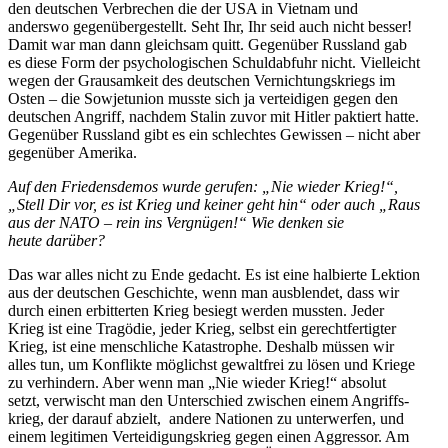
den deutschen Verbrechen die der USA in Vietnam und
anderswo gegen­über­ge­stellt. Seht Ihr, Ihr seid auch nicht besser!
Damit war man dann gleichsam quitt. Gegenüber Russland gab
es diese Form der psycho­lo­gi­schen Schuld­abfuhr nicht. Vielleicht
wegen der Grausamkeit des deutschen Vernich­tungs­kriegs im
Osten – die Sowjet­union musste sich ja vertei­digen gegen den
deutschen Angriff, nachdem Stalin zuvor mit Hitler paktiert hatte.
Gegenüber Russland gibt es ein schlechtes Gewissen – nicht aber
gegenüber Amerika.
Auf den Friedens­demos wurde gerufen: „Nie wieder Krieg!“,
„Stell Dir vor, es ist Krieg und keiner geht hin“ oder auch „Raus
aus der NATO – rein ins Vergnügen!“ Wie denken sie
heute darüber?
Das war alles nicht zu Ende gedacht. Es ist eine halbierte Lektion
aus der deutschen Geschichte, wenn man ausblendet, dass wir
durch einen erbit­terten Krieg besiegt werden mussten. Jeder
Krieg ist eine Tragödie, jeder Krieg, selbst ein gerecht­fer­tigter
Krieg, ist eine mensch­liche Katastrophe. Deshalb müssen wir
alles tun, um Konflikte möglichst gewaltfrei zu lösen und Kriege
zu verhindern. Aber wenn man „Nie wieder Krieg!“ absolut
setzt, verwischt man den Unter­schied zwischen einem Angriffs­
krieg, der darauf abzielt, andere Nationen zu unter­werfen, und
einem legitimen Vertei­di­gungs­krieg gegen einen Aggressor. Am