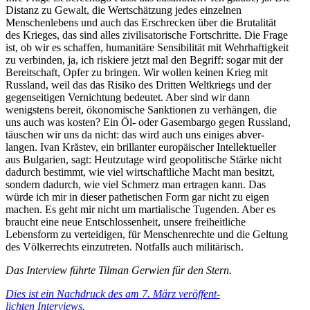
Distanz zu Gewalt, die Wertschätzung jedes einzelnen
Menschen­lebens und auch das Erschrecken über die Bruta­lität
des Krieges, das sind alles zivili­sa­to­rische Fortschritte. Die Frage
ist, ob wir es schaffen, humanitäre Sensi­bi­lität mit Wehrhaf­tigkeit
zu verbinden, ja, ich riskiere jetzt mal den Begriff: sogar mit der
Bereit­schaft, Opfer zu bringen. Wir wollen keinen Krieg mit
Russland, weil das das Risiko des Dritten Weltkriegs und der
gegen­sei­tigen Vernichtung bedeutet. Aber sind wir dann
wenigstens bereit, ökono­mische Sanktionen zu verhängen, die
uns auch was kosten? Ein Öl- oder Gasem­bargo gegen Russland,
täuschen wir uns da nicht: das wird auch uns einiges abver­
langen. Ivan Krăstev, ein brillanter europäi­scher Intel­lek­tu­eller
aus Bulgarien, sagt: Heutzutage wird geopo­li­tische Stärke nicht
dadurch bestimmt, wie viel wirtschaft­liche Macht man besitzt,
sondern dadurch, wie viel Schmerz man ertragen kann. Das
würde ich mir in dieser pathe­ti­schen Form gar nicht zu eigen
machen. Es geht mir nicht um martia­lische Tugenden. Aber es
braucht eine neue Entschlos­senheit, unsere freiheit­liche
Lebensform zu vertei­digen, für Menschen­rechte und die Geltung
des Völker­rechts einzu­treten. Notfalls auch militärisch.
Das Interview führte Tilman Gerwien für den Stern.
Dies ist ein Nachdruck des am 7. März veröf­fent­
lichten Interviews.