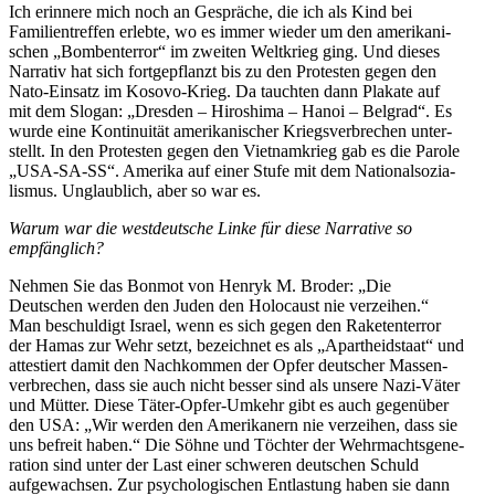
Ich erinnere mich noch an Gespräche, die ich als Kind bei
Famili­en­treffen erlebte, wo es immer wieder um den ameri­ka­ni­
schen „Bomben­terror“ im zweiten Weltkrieg ging. Und dieses
Narrativ hat sich fortge­pflanzt bis zu den Protesten gegen den
Nato-Einsatz im Kosovo-Krieg. Da tauchten dann Plakate auf
mit dem Slogan: „Dresden – Hiroshima – Hanoi – Belgrad“. Es
wurde eine Konti­nuität ameri­ka­ni­scher Kriegs­ver­brechen unter­
stellt. In den Protesten gegen den Vietnam­krieg gab es die Parole
„USA-SA-SS“. Amerika auf einer Stufe mit dem Natio­nal­so­zia­
lismus. Unglaublich, aber so war es.
Warum war die westdeutsche Linke für diese Narrative so
empfänglich?
Nehmen Sie das Bonmot von Henryk M. Broder: „Die
Deutschen werden den Juden den Holocaust nie verzeihen.“
Man beschuldigt Israel, wenn es sich gegen den Raketen­terror
der Hamas zur Wehr setzt, bezeichnet es als „Apart­heid­staat“ und
attes­tiert damit den Nachkommen der Opfer deutscher Massen­
ver­brechen, dass sie auch nicht besser sind als unsere Nazi-Väter
und Mütter. Diese Täter-Opfer-Umkehr gibt es auch gegenüber
den USA: „Wir werden den Ameri­kanern nie verzeihen, dass sie
uns befreit haben.“ Die Söhne und Töchter der Wehrmachts­ge­ne­
ration sind unter der Last einer schweren deutschen Schuld
aufge­wachsen. Zur psycho­lo­gi­schen Entlastung haben sie dann