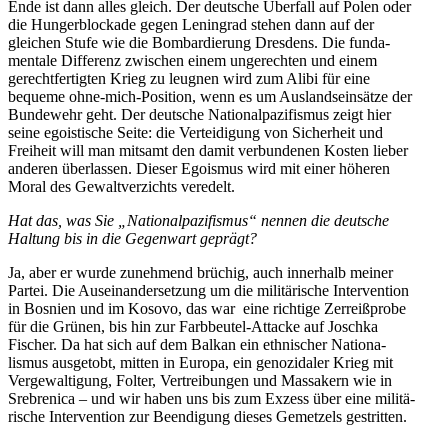
Ende ist dann alles gleich. Der deutsche Überfall auf Polen oder
die Hunger­blo­ckade gegen Leningrad stehen dann auf der
gleichen Stufe wie die Bombar­dierung Dresdens. Die funda­
mentale Differenz zwischen einem ungerechten und einem
gerecht­fer­tigten Krieg zu leugnen wird zum Alibi für eine
bequeme ohne-mich-Position, wenn es um Auslands­ein­sätze der
Bundewehr geht. Der deutsche Natio­nal­pa­zi­fismus zeigt hier
seine egois­tische Seite: die Vertei­digung von Sicherheit und
Freiheit will man mitsamt den damit verbun­denen Kosten lieber
anderen überlassen. Dieser Egoismus wird mit einer höheren
Moral des Gewalt­ver­zichts veredelt.
Hat das, was Sie „Natio­nal­pa­zi­fismus“ nennen die deutsche
Haltung bis in die Gegenwart geprägt?
Ja, aber er wurde zunehmend brüchig, auch innerhalb meiner
Partei. Die Ausein­an­der­setzung um die militä­rische Inter­vention
in Bosnien und im Kosovo, das war eine richtige Zerreiß­probe
für die Grünen, bis hin zur Farbbeutel-Attacke auf Joschka
Fischer. Da hat sich auf dem Balkan ein ethni­scher Natio­na­
lismus ausgetobt, mitten in Europa, ein genozi­daler Krieg mit
Verge­wal­tigung, Folter, Vertrei­bungen und Massakern wie in
Srebrenica – und wir haben uns bis zum Exzess über eine militä­
rische Inter­vention zur Beendigung dieses Gemetzels gestritten.