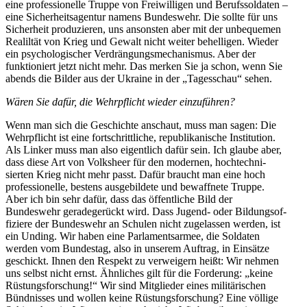
eine profes­sio­nelle Truppe von Freiwil­ligen und Berufs­sol­daten –
eine Sicher­heits­agentur namens Bundeswehr. Die sollte für uns
Sicherheit produ­zieren, uns ansonsten aber mit der unbequemen
Realiltät von Krieg und Gewalt nicht weiter behel­ligen. Wieder
ein psycho­lo­gi­scher Verdrän­gungs­me­cha­nismus. Aber der
funktio­niert jetzt nicht mehr. Das merken Sie ja schon, wenn Sie
abends die Bilder aus der Ukraine in der „Tages­schau“ sehen.
Wären Sie dafür, die Wehrpflicht wieder einzuführen?
Wenn man sich die Geschichte anschaut, muss man sagen: Die
Wehrpflicht ist eine fortschritt­liche, republi­ka­nische Insti­tution.
Als Linker muss man also eigentlich dafür sein. Ich glaube aber,
dass diese Art von Volksheer für den modernen, hochtech­ni­
sierten Krieg nicht mehr passt. Dafür braucht man eine hoch
profes­sio­nelle, bestens ausge­bildete und bewaffnete Truppe.
Aber ich bin sehr dafür, dass das öffent­liche Bild der
Bundeswehr gerade­ge­rückt wird. Dass Jugend- oder Bildungs­of­
fi­ziere der Bundeswehr an Schulen nicht zugelassen werden, ist
ein Unding. Wir haben eine Parla­ments­armee, die Soldaten
werden vom Bundestag, also in unserem Auftrag, in Einsätze
geschickt. Ihnen den Respekt zu verweigern heißt: Wir nehmen
uns selbst nicht ernst. Ähnliches gilt für die Forderung: „keine
Rüstungs­for­schung!“ Wir sind Mitglieder eines militä­ri­schen
Bündnisses und wollen keine Rüstungs­for­schung? Eine völlige