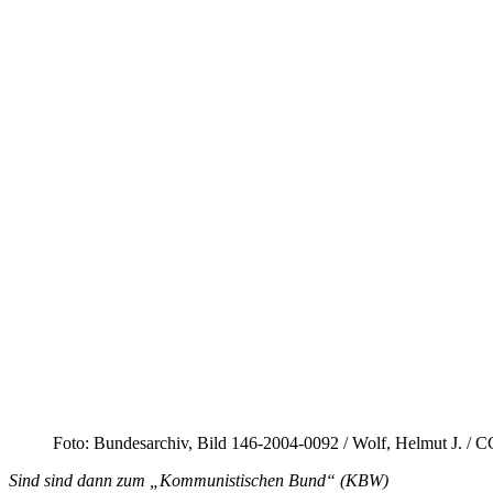
Foto: Bundes­archiv, Bild 146‑2004-0092 /​ Wolf, Helmut J. /​
Sind sind dann zum „Kommu­nis­ti­schen Bund“ (KBW)