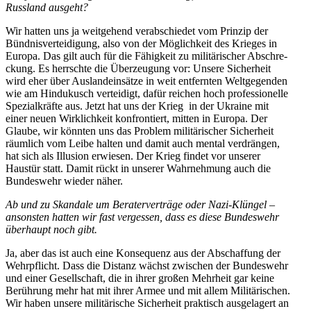
Russland ausgeht?
Wir hatten uns ja weitgehend verab­schiedet vom Prinzip der
Bündnis­ver­tei­digung, also von der Möglichkeit des Krieges in
Europa. Das gilt auch für die Fähigkeit zu militä­ri­scher Abschre­
ckung. Es herrschte die Überzeugung vor: Unsere Sicherheit
wird eher über Ausland­ein­sätze in weit entfernten Weltge­genden
wie am Hindu­kusch verteidigt, dafür reichen hoch profes­sio­nelle
Spezi­al­kräfte aus. Jetzt hat uns der Krieg in der Ukraine mit
einer neuen Wirklichkeit konfron­tiert, mitten in Europa. Der
Glaube, wir könnten uns das Problem militä­ri­scher Sicherheit
räumlich vom Leibe halten und damit auch mental verdrängen,
hat sich als Illusion erwiesen. Der Krieg findet vor unserer
Haustür statt. Damit rückt in unserer Wahrnehmung auch die
Bundeswehr wieder näher.
Ab und zu Skandale um Berater­ver­träge oder Nazi-Klüngel –
ansonsten hatten wir fast vergessen, dass es diese Bundeswehr
überhaupt noch gibt.
Ja, aber das ist auch eine Konse­quenz aus der Abschaffung der
Wehrpflicht. Dass die Distanz wächst zwischen der Bundeswehr
und einer Gesell­schaft, die in ihrer großen Mehrheit gar keine
Berührung mehr hat mit ihrer Armee und mit allem Militä­ri­schen.
Wir haben unsere militä­rische Sicherheit praktisch ausge­lagert an