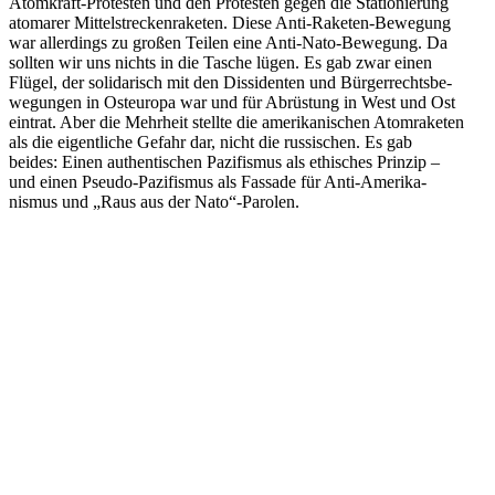
Atomkraft-Protesten und den Protesten gegen die Statio­nierung
atomarer Mittel­stre­cken­ra­keten. Diese Anti-Raketen-Bewegung
war aller­dings zu großen Teilen eine Anti-Nato-Bewegung. Da
sollten wir uns nichts in die Tasche lügen. Es gab zwar einen
Flügel, der solida­risch mit den Dissi­denten und Bürger­rechts­be­
we­gungen in Osteuropa war und für Abrüstung in West und Ost
eintrat. Aber die Mehrheit stellte die ameri­ka­ni­schen Atomra­keten
als die eigent­liche Gefahr dar, nicht die russi­schen. Es gab
beides: Einen authen­ti­schen Pazifismus als ethisches Prinzip –
und einen Pseudo-Pazifismus als Fassade für Anti-Ameri­ka­
nismus und „Raus aus der Nato“-Parolen.