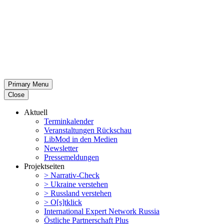
Primary Menu
Close
Aktuell
Termin­ka­lender
Veran­stal­tungen Rückschau
LibMod in den Medien
Newsletter
Presse­mel­dungen
Projekt­seiten
> Narrativ-Check
> Ukraine verstehen
> Russland verstehen
> O[s]tklick
Inter­na­tional Expert Network Russia
Östliche Partner­schaft Plus