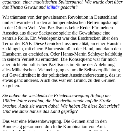
gegangen, einer maois­ti­schen Split­ter­partei. Wie wurde dort über
das Thema Gewalt und
Militär
gedacht?
Wir träumten von der gewalt­samen Revolution in Deutschland
und schwärmten für den antiim­pe­ria­lis­ti­schen Befrei­ungs­kampf
in der Dritten Welt. Von Pazifismus keine Rede. Für meinen
Ausstieg aus dieser Sackgasse spielte die Gewalt­frage eine
zentrale Rolle. Ein Wende­punkt war das Erschrecken über den
Terror der RAF. Diese Genick­schuss­men­ta­lität, an einer Haustür
zu klingeln, mit einem Blumen­strauß in der Hand, und dann den
Hausherrn zu erschießen. Oder Hanns-Martin Schleyer kaltblütig
in seinem Verließ zu ermorden. Die Konse­quenz war für mich
aber nicht ein politi­scher Pazifismus im Sinne der Ablehnung
alles Militä­ri­schen. Vielmehr ging es um die Selbst­ver­pflichtung
auf Gewalt­freiheit in der politi­schen Ausein­an­der­setzung, das ist
etwas ganz anderes. Auch das war ein Grund, zu den Grünen
zu gehen.
Sie haben die westdeutsche Friedens­be­wegung Anfang der
1980er Jahre erwähnt, die Hundert­tau­sende auf die Straße
brachte. Auch sie waren dabei. Wie haben Sie diese Zeit erlebt?
Und wie stark hat sie das Land geprägt?
Das war eine Massen­be­wegung. Die Grünen sind in den
Bundestag gekommen durch die Kombi­nation von Anti-