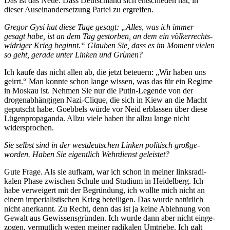
Das ist das Neue: Dass Deutschland sich entschieden hat, in
dieser Ausein­an­der­setzung Partei zu ergreifen.
Gregor Gysi hat diese Tage gesagt: „Alles, was ich immer
gesagt habe, ist an dem Tag gestorben, an dem ein völker­rechts­
wid­riger Krieg beginnt.“ Glauben Sie, dass es im Moment vielen
so geht, gerade unter Linken und Grünen?
Ich kaufe das nicht allen ab, die jetzt beteuern: „Wir haben uns
geirrt.“ Man konnte schon lange wissen, was das für ein Regime
in Moskau ist. Nehmen Sie nur die Putin-Legende von der
drogen­ab­hän­gigen Nazi-Clique, die sich in Kiew an die Macht
geputscht habe. Goebbels würde vor Neid erblassen über diese
Lügen­pro­pa­ganda. Allzu viele haben ihr allzu lange nicht
widersprochen.
Sie selbst sind in der westdeut­schen Linken politisch großge­
worden. Haben Sie eigentlich Wehrdienst geleistet?
Gute Frage. Als sie aufkam, war ich schon in meiner links­ra­di­
kalen Phase zwischen Schule und Studium in Heidelberg. Ich
habe verweigert mit der Begründung, ich wollte mich nicht an
einem imperia­lis­ti­schen Krieg betei­ligen. Das wurde natürlich
nicht anerkannt. Zu Recht, denn das ist ja keine Ablehnung von
Gewalt aus Gewis­sens­gründen. Ich wurde dann aber nicht einge­
zogen, vermutlich wegen meiner radikalen Umtriebe. Ich galt