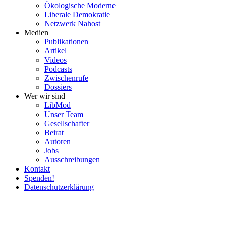
Ökolo­gische Moderne
Liberale Demokratie
Netzwerk Nahost
Medien
Publi­ka­tionen
Artikel
Videos
Podcasts
Zwischenrufe
Dossiers
Wer wir sind
LibMod
Unser Team
Gesell­schafter
Beirat
Autoren
Jobs
Ausschrei­bungen
Kontakt
Spenden!
Daten­schutz­er­klärung