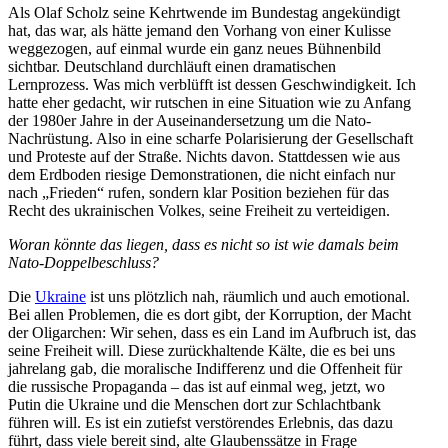
Als Olaf Scholz seine Kehrt­wende im Bundestag angekündigt
hat, das war, als hätte jemand den Vorhang von einer Kulisse
wegge­zogen, auf einmal wurde ein ganz neues Bühnenbild
sichtbar. Deutschland durch­läuft einen drama­ti­schen
Lernprozess. Was mich verblüfft ist dessen Geschwin­digkeit. Ich
hatte eher gedacht, wir rutschen in eine Situation wie zu Anfang
der 1980er Jahre in der Ausein­an­der­setzung um die Nato-
Nachrüstung. Also in eine scharfe Polari­sierung der Gesell­schaft
und Proteste auf der Straße. Nichts davon. Statt­dessen wie aus
dem Erdboden riesige Demons­tra­tionen, die nicht einfach nur
nach „Frieden“ rufen, sondern klar Position beziehen für das
Recht des ukrai­ni­schen Volkes, seine Freiheit zu verteidigen.
Woran könnte das liegen, dass es nicht so ist wie damals beim
Nato-Doppelbeschluss?
Die
Ukraine
ist uns plötzlich nah, räumlich und auch emotional.
Bei allen Problemen, die es dort gibt, der Korruption, der Macht
der Oligarchen: Wir sehen, dass es ein Land im Aufbruch ist, das
seine Freiheit will. Diese zurück­hal­tende Kälte, die es bei uns
jahrelang gab, die moralische Indif­ferenz und die Offenheit für
die russische Propa­ganda – das ist auf einmal weg, jetzt, wo
Putin die Ukraine und die Menschen dort zur Schlachtbank
führen will. Es ist ein zutiefst verstö­rendes Erlebnis, das dazu
führt, dass viele bereit sind, alte Glaubens­sätze in Frage