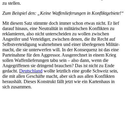
zu stellen.
Zum Beispiel den: „Keine Waffen­lie­fe­rungen in Konfliktgebiete!“
Mit diesem Satz stimmte doch immer schon etwas nicht. Er lief
darauf hinaus, eine Neutra­lität in militä­ri­schen Konflikten zu
rekla­mieren, also nicht unter­scheiden zu wollen zwischen
Angreifer und Vertei­diger, zwischen denen, die ihr Recht auf
Selbst­ver­tei­digung wahrnehmen und einer überle­genen Militär­
macht, die sie unter­werfen will. In der Konse­quenz ist das eine
Partei­nahme für den Aggressor. Ausge­rechnet in einem Krieg
sollen Waffen­lie­fe­rungen tabu sein – also dann, wenn die
Angegrif­fenen sie dringend brauchen? Das ist nicht zu Ende
gedacht.
Deutschland
wollte letztlich eine große Schweiz sein,
die mit allen Geschäfte macht, aber sich aus allen Konflikten
heraushält. Dieses Konstrukt fällt jetzt wie ein Kartenhaus in
sich zusammen.