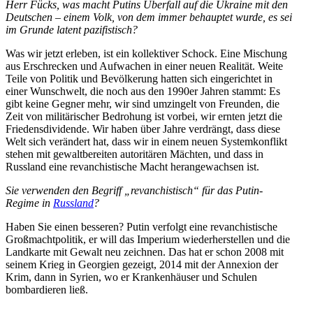
Herr Fücks, was macht Putins Überfall auf die Ukraine mit den
Deutschen – einem Volk, von dem immer behauptet wurde, es sei
im Grunde latent pazifistisch?
Was wir jetzt erleben, ist ein kollek­tiver Schock. Eine Mischung
aus Erschrecken und Aufwachen in einer neuen Realität. Weite
Teile von Politik und Bevöl­kerung hatten sich einge­richtet in
einer Wunschwelt, die noch aus den 1990er Jahren stammt: Es
gibt keine Gegner mehr, wir sind umzingelt von Freunden, die
Zeit von militä­ri­scher Bedrohung ist vorbei, wir ernten jetzt die
Friedens­di­vi­dende. Wir haben über Jahre verdrängt, dass diese
Welt sich verändert hat, dass wir in einem neuen System­kon­flikt
stehen mit gewalt­be­reiten autori­tären Mächten, und dass in
Russland eine revan­chis­tische Macht heran­ge­wachsen ist.
Sie verwenden den Begriff „revan­chis­tisch“ für das Putin-
Regime in
Russland
?
Haben Sie einen besseren? Putin verfolgt eine revan­chis­tische
Großmacht­po­litik, er will das Imperium wieder­her­stellen und die
Landkarte mit Gewalt neu zeichnen. Das hat er schon 2008 mit
seinem Krieg in Georgien gezeigt, 2014 mit der Annexion der
Krim, dann in Syrien, wo er Kranken­häuser und Schulen
bombar­dieren ließ.