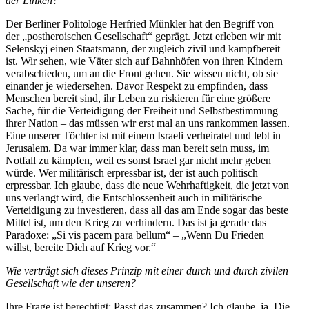
der Linken?
Der Berliner Politologe Herfried Münkler hat den Begriff von
der „posthe­roi­schen Gesell­schaft“ geprägt. Jetzt erleben wir mit
Selenskyj einen Staatsmann, der zugleich zivil und kampf­bereit
ist. Wir sehen, wie Väter sich auf Bahnhöfen von ihren Kindern
verab­schieden, um an die Front gehen. Sie wissen nicht, ob sie
einander je wieder­sehen. Davor Respekt zu empfinden, dass
Menschen bereit sind, ihr Leben zu riskieren für eine größere
Sache, für die Vertei­digung der Freiheit und Selbst­be­stimmung
ihrer Nation – das müssen wir erst mal an uns rankommen lassen.
Eine unserer Töchter ist mit einem Israeli verhei­ratet und lebt in
Jerusalem. Da war immer klar, dass man bereit sein muss, im
Notfall zu kämpfen, weil es sonst Israel gar nicht mehr geben
würde. Wer militä­risch erpressbar ist, der ist auch politisch
erpressbar. Ich glaube, dass die neue Wehrhaf­tigkeit, die jetzt von
uns verlangt wird, die Entschlos­senheit auch in militä­rische
Vertei­digung zu inves­tieren, dass all das am Ende sogar das beste
Mittel ist, um den Krieg zu verhindern. Das ist ja gerade das
Paradoxe: „Si vis pacem para bellum“ – „Wenn Du Frieden
willst, bereite Dich auf Krieg vor.“
Wie verträgt sich dieses Prinzip mit einer durch und durch zivilen
Gesell­schaft wie der unseren?
Ihre Frage ist berechtigt: Passt das zusammen? Ich glaube, ja. Die