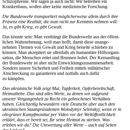
Schizo­phrenie. Wir sagen ja auch nicht: Wir betreiben ein
Krankenhaus, wollen aber keine medizi­nische Forschung.
Die Bundeswehr trans­por­tiert mögli­cher­weise allein durch ihre
Präsenz eine Realität, die man nicht zur Kenntnis nehmen will:
Ja, es gibt Krieg, es gibt Gewalt.
Das könnte sein: Man verdrängt die Bundeswehr aus der öffent­
lichen Wahrnehmung, weil man hofft, damit diese unange­
nehmen Themen von Gewalt und Krieg beiseite schieben zu
können. Man akzep­tiert sie allen­falls als humanitäre Hilfs­or­ga­ni­
sation, die Menschen rettet und Brunnen bohrt. Der Kernauftrag
der Bundeswehr ist aber nicht Entwick­lungs­zu­sam­men­arbeit.
Sondern unsere Sicherheit und Freiheit mittels militä­ri­scher
Abschre­ckung zu garan­tieren und notfalls auch dafür
zu kämpfen.
Das ukrai­nische Volk zeigt Mut, Tapferkeit, Opfer­be­reit­schaft,
Heimat­liebe. Das sind alles Werte, zu denen wir aufgrund
unserer Vergan­genheit zu Recht ein gebro­chenes Verhältnis
haben. Gleich­zeitig bewundern viele Deutsche aber auch den
ukrai­ni­schen Staats­prä­si­denten Wolodymyr Selenskyj, wenn er in
olivgrüner Kampf­mo­nitur per Video vor der Weltöf­fent­lichkeit
erklärt, dass er bereit sei, für seine Heimat zu sterben. Was
erleben wir da? Die Umwertung aller Werte – auch auf Seiten