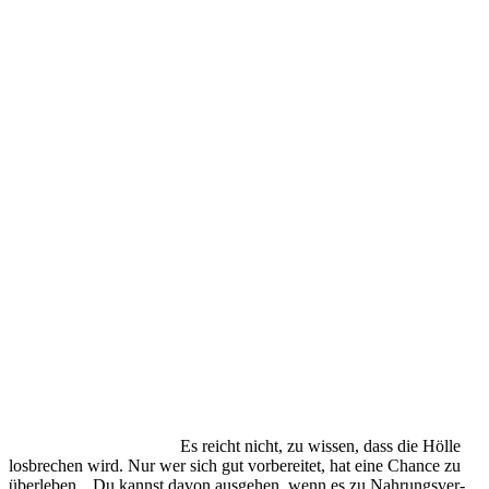
Es reicht nicht, zu wissen, dass die Hölle
losbrechen wird. Nur wer sich gut vorbe­reitet, hat eine Chance zu
überleben. „Du kannst davon ausgehen, wenn es zu Nahrungs­ver­