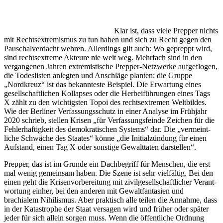
Klar ist, dass viele Prepper nichts
mit Rechts­extre­mismus zu tun haben und sich zu Recht gegen den
Pauschal­ver­dacht wehren. Aller­dings gilt auch: Wo gepreppt wird,
sind rechts­extreme Akteure nie weit weg. Mehrfach sind in den
vergan­genen Jahren extre­mis­tische Prepper-Netzwerke aufge­flogen,
die Todes­listen anlegten und Anschläge planten; die Gruppe
„Nordkreuz“ ist das bekann­teste Beispiel. Die Erwartung eines
gesell­schaft­lichen Kollapses oder die Herbei­füh­rungen eines Tags
X zählt zu den wichtigsten Topoi des rechts­extremen Weltbildes.
Wie der Berliner Verfas­sungs­schutz in einer Analyse im Frühjahr
2020 schrieb, stellen Krisen „für Verfas­sungs­feinde Zeichen für die
Fehler­haf­tigkeit des demokra­ti­schen Systems“ dar. Die „vermeint­
liche Schwäche des Staates“ könne „die Initi­al­zündung für einen
Aufstand, einen Tag X oder sonstige Gewalt­taten darstellen“.
Prepper, das ist im Grunde ein Dachbe­griff für Menschen, die erst
mal wenig gemeinsam haben. Die Szene ist sehr vielfältig. Bei den
einen geht die Krisen­vor­be­reitung mit zivil­ge­sell­schaft­licher Verant­
wortung einher, bei den anderen mit Gewalt­fan­tasien und
brachialem Nihilismus. Aber praktisch alle teilen die Annahme, dass
in der Katastrophe der Staat versagen wird und früher oder später
jeder für sich allein sorgen muss. Wenn die öffent­liche Ordnung