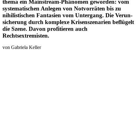
thema ein Mainstream-Phänomen geworden: vom
syste­ma­ti­schen Anlegen von Notvor­räten bis zu
nihilis­ti­schen Fantasien vom Untergang. Die Verun­
si­cherung durch komplexe Krisen­sze­narien beflügelt
die Szene. Davon profi­tieren auch
Rechtsextremisten.
von Gabriela Keller