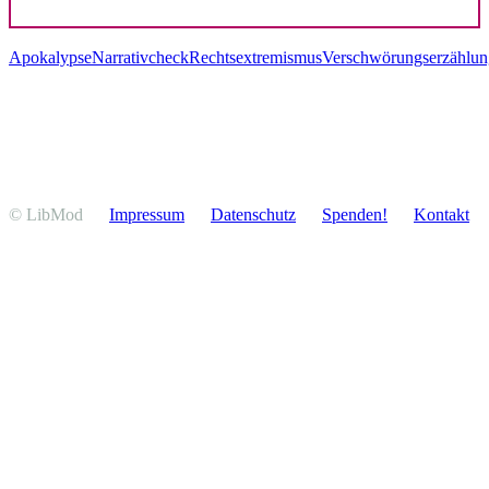
Apokalypse
Narrativcheck
Rechtsextremismus
Verschwörungserzählu
© LibMod
Impressum
Daten­schutz
Spenden!
Kontakt