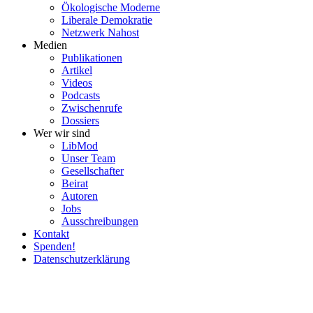
Ökolo­gische Moderne
Liberale Demokratie
Netzwerk Nahost
Medien
Publi­ka­tionen
Artikel
Videos
Podcasts
Zwischenrufe
Dossiers
Wer wir sind
LibMod
Unser Team
Gesell­schafter
Beirat
Autoren
Jobs
Ausschrei­bungen
Kontakt
Spenden!
Daten­schutz­er­klärung