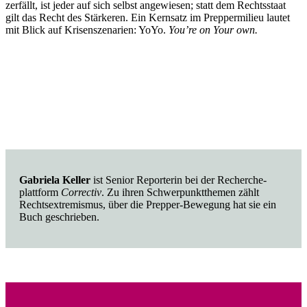
zerfällt, ist jeder auf sich selbst angewiesen; statt dem Rechts­staat
gilt das Recht des Stärkeren. Ein Kernsatz im Prepper­milieu lautet
mit Blick auf Krisen­sze­narien: YoYo.
You’re on Your own.
.
Gabriela Keller
ist Senior Repor­terin bei der Recher­che­
plattform
Correctiv
. Zu ihren Schwer­punkt­themen zählt
Rechts­extre­mismus, über die Prepper-Bewegung hat sie ein
Buch geschrieben.