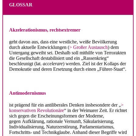
GLOSSAR
Akzele­ra­tio­nismus, rechtsextremer
geht davon aus, dass eine westliche, weiße Bevöl­kerung
durch aktuelle Entwick­lungen (
> Großer Austausch
) dem
Untergang geweiht sei. Deshalb soll mithilfe von Terror­akten
die Gesell­schaft desta­bi­li­siert und ein „Rassen­krieg“
beschleunigt (lat.
accelerare
) werden. Ziel ist der Kollaps der
Demokratie und deren Ersetzung durch einen „Führer-Staat“.
.
Antimo­der­nismus
ist prägend für ein antili­be­rales Denken insbe­sondere der „
>
konser­va­tiven Revolu­tionäre
“ in der Weimarer Zeit. Er richtet
sich gegen die Erschei­nungs­formen der Moderne,
gegen Aufklärung, rationale Vernunft, Säkula­ri­sierung,
Indivi­dua­li­sierung, Natur­zer­störung, Parla­men­ta­rismus,
Fortschritts- und Technik­glaube. Anhand dieser Begriffe wird