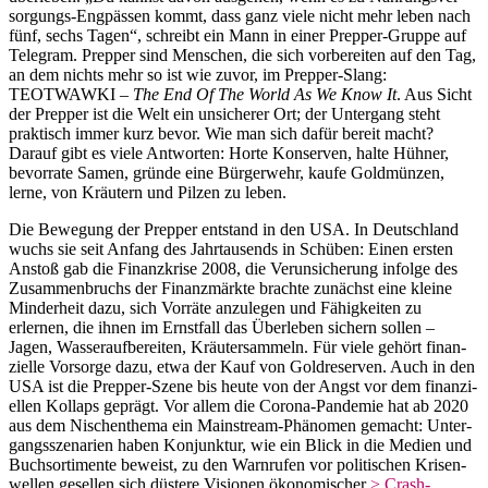
sor­gungs-Engpässen kommt, dass ganz viele nicht mehr leben nach
fünf, sechs Tagen“, schreibt ein Mann in einer Prepper-Gruppe auf
Telegram. Prepper sind Menschen, die sich vorbe­reiten auf den Tag,
an dem nichts mehr so ist wie zuvor, im Prepper-Slang:
TEOTWAWKI –
The End Of The World As We Know It
. Aus Sicht
der Prepper ist die Welt ein unsicherer Ort; der Untergang steht
praktisch immer kurz bevor. Wie man sich dafür bereit macht?
Darauf gibt es viele Antworten: Horte Konserven, halte Hühner,
bevorrate Samen, gründe eine Bürgerwehr, kaufe Goldmünzen,
lerne, von Kräutern und Pilzen zu leben.
Die Bewegung der Prepper entstand in den USA. In Deutschland
wuchs sie seit Anfang des Jahrtau­sends in Schüben: Einen ersten
Anstoß gab die Finanz­krise 2008, die Verun­si­cherung infolge des
Zusam­men­bruchs der Finanz­märkte brachte zunächst eine kleine
Minderheit dazu, sich Vorräte anzulegen und Fähig­keiten zu
erlernen, die ihnen im Ernstfall das Überleben sichern sollen –
Jagen, Wasser­auf­be­reiten, Kräuter­sammeln. Für viele gehört finan­
zielle Vorsorge dazu, etwa der Kauf von Goldre­serven. Auch in den
USA ist die Prepper-Szene bis heute von der Angst vor dem finan­zi­
ellen Kollaps geprägt. Vor allem die Corona-Pandemie hat ab 2020
aus dem Nischen­thema ein Mainstream-Phänomen gemacht: Unter­
gangs­sze­narien haben Konjunktur, wie ein Blick in die Medien und
Buchsor­ti­mente beweist, zu den Warnrufen vor politi­schen Krisen­
wellen gesellen sich düstere Visionen ökono­mi­scher
> Crash-