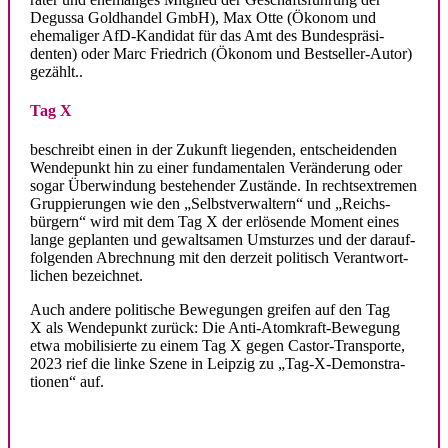
Degussa Goldhandel GmbH), Max Otte (Ökonom und
ehema­liger AfD-Kandidat für das Amt des Bundes­prä­si­
denten) oder Marc Friedrich (Ökonom und Bestseller-Autor)
gezählt..
Tag X
beschreibt einen in der Zukunft liegenden, entschei­denden
Wende­punkt hin zu einer funda­men­talen Verän­derung oder
sogar Überwindung bestehender Zustände. In rechts­extremen
Gruppie­rungen wie den „Selbst­ver­waltern“ und „Reichs­
bürgern“ wird mit dem Tag X der erlösende Moment eines
lange geplanten und gewalt­samen Umsturzes und der darauf­
fol­genden Abrechnung mit den derzeit politisch Verant­wort­
lichen bezeichnet.
Auch andere politische Bewegungen greifen auf den Tag
X als Wende­punkt zurück: Die Anti-Atomkraft-Bewegung
etwa mobili­sierte zu einem Tag X gegen Castor-Trans­porte,
2023 rief die linke Szene in Leipzig zu „Tag-X-Demons­tra­
tionen“ auf.
.