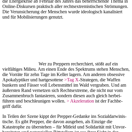
die Energie­krise ab Februar des Jahres das beherr­schende Thema in
Online-Diskursen praktisch aller rechts­extre­mis­ti­schen Strömungen.
Die Verun­si­cherung der Menschen wurde ideolo­gisch kanali­siert
und für Mobili­sie­rungen genutzt.
Wer zu Preppern recher­chiert, stößt auf ein
vielfäl­tiges Milieu. Am einen Ende des Spektrums stehen Menschen,
die Vorräte für zehn Tage im Keller lagern. Am anderen obsessive
Apoka­lyp­tiker und hartge­sottene
>Tag X
-Strategen, die Waffen
bunkern und Fässer voll Lebens­mittel im Wald vergraben. Und am
äußersten Rand vernetzen sich Rechts­extreme, die nicht nur vom
Zusam­men­bruch fanta­sieren, sondern diesen auch gleich herbei­
führen und beschleu­nigen wollen.
> Akzele­ration
ist der Fachbe­
griff dafür.
In Teilen der Szene kippt der Prepper-Gedanke ins Sozial­dar­wi­nis­
tische. Es gibt Prepper, die davon ausgehen, als Einzige die
Katastrophe zu überstehen – für Mitleid und Solida­rität mit Unvor­