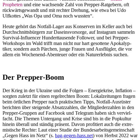
Propheten
und eine wachsende Zahl von Prepper-Ratgebern, oft
rückwärts­ge­wandt und mit rechter Drehung, wie etwa bei Udo
Ulfkottes „Was Opa und Oma noch wussten“.
Heute gehört das Notfall-Lager aus Konserven im Keller auch bei
Durch­schnitts­bürgern zur Daseins­vor­sorge, auf Instagram sammeln
Survival-Influencer Hundert­tau­sende Follower, und bei Prepper-
Workshops im Wald trifft man nicht nur hart gesottene Apoka­lyp­
tiker, sondern auch Pärchen, junge Frauen und Ausflügler, die vor
allem ein Wochenend-Abenteuer oder ein Natur­er­lebnis suchen.
Der Prepper-Boom
Der Krieg in der Ukraine und die Folgen – Energie­krise, Inflation –
sorgten zuletzt für einen regel­rechten Boom: Lokal­zei­tungen fragen
beim örtlichen Prepper nach prakti­schen Tipps, Notfall-Ausrüster
berichten über steigende Absatz­zahlen, die Mitglie­der­zahlen in den
Prepper-Gruppen auf Facebook und Telegram haben sich verviel­
facht. Die Themen Untergang und Krise sind bis in die Popkultur
hinein überall und ständig präsent. Davon profi­tiert auch die extre­
mis­tische Rechte: Laut einer Studie der Bundes­ar­beits­ge­mein­schaft
„Gegen Hass im Netz“ (s.
bag-gegen-hass.net
) von Herbst 2022 war