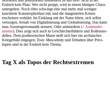
be­rei­teten und poten­zi­ellen Bittstellern ist aus ihrer Sicht in der
Endzeit kein Platz: Wer nicht preppt, wird in einem blutigen Chaos
unter­gehen. Noch öfter schwingt eine mal mehr, mal weniger
kaschierte Katastro­phenlust mit; und die imagi­nierten Krisen
erscheinen verklärt: Im Einklang mit der Natur leben, sich selbst
versorgen, fernab von Digita­li­sierung und Globa­li­sierung. Das kann
man Ausstei­ger­ro­mantik nennen. Oder antimodern (
> Antimo­der­
nismus
). Dies zeigt sich auch in Geschlech­ter­bildern und Rollen­mo­
dellen. Dem posthe­roi­schen Mann stellt sich hier ein archai­sches
Kriegerbild entgegen;
Toxic Mascu­linity
und Debatten über Privi­
legien sind in der Endzeit kein Thema.
Tag X als Topos der Rechtsextremen