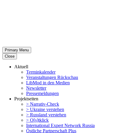
Primary Menu
Close
Aktuell
Termin­ka­lender
Veran­stal­tungen Rückschau
LibMod in den Medien
Newsletter
Presse­mel­dungen
Projekt­seiten
> Narrativ-Check
> Ukraine verstehen
> Russland verstehen
> O[s]tklick
Inter­na­tional Expert Network Russia
Östliche Partner­schaft Plus