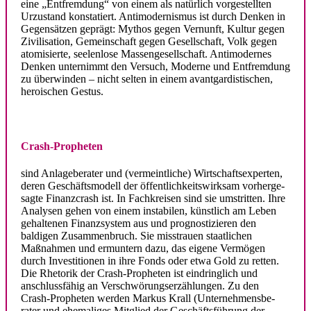
eine „Entfremdung“ von einem als natürlich vorge­stellten
Urzustand konsta­tiert. Antimo­der­nismus ist durch Denken in
Gegen­sätzen geprägt: Mythos gegen Vernunft, Kultur gegen
Zivili­sation, Gemein­schaft gegen Gesell­schaft, Volk gegen
atomi­sierte, seelenlose Massen­ge­sell­schaft. Antimo­dernes
Denken unter­nimmt den Versuch, Moderne und Entfremdung
zu überwinden – nicht selten in einem avant­gar­dis­ti­schen,
heroi­schen Gestus.
.
Crash-Propheten
sind Anlage­be­rater und (vermeint­liche) Wirtschafts­experten,
deren Geschäfts­modell der öffent­lich­keits­wirksam vorher­ge­
sagte Finanz­crash ist. In Fachkreisen sind sie umstritten. Ihre
Analysen gehen von einem insta­bilen, künstlich am Leben
gehal­tenen Finanz­system aus und prognos­ti­zieren den
baldigen Zusam­men­bruch. Sie misstrauen staat­lichen
Maßnahmen und ermuntern dazu, das eigene Vermögen
durch Inves­ti­tionen in ihre Fonds oder etwa Gold zu retten.
Die Rhetorik der Crash-Propheten ist eindringlich und
anschluss­fähig an Verschwö­rungs­er­zäh­lungen. Zu den
Crash-Propheten werden Markus Krall (Unter­neh­mens­be­
rater und ehema­liges Mitglied der Geschäfts­führung der