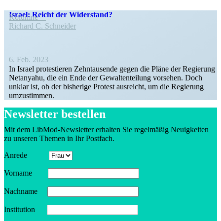
Israel: Reicht der Widerstand?
Kolumne
Richard C. Schneider
6. Feb. 2023
In Israel protes­tieren Zehntau­sende gegen die Pläne der Regierung
Netanyahu, die ein Ende der Gewal­ten­teilung vorsehen. Doch
unklar ist, ob der bisherige Protest ausreicht, um die Regierung
umzustimmen.
Newsletter bestellen
Mit dem LibMod-Newsletter erhalten Sie regel­mäßig Neuig­keiten
zu unseren Themen in Ihr Postfach.
Anrede
Vorname
Nachname
Insti­tution