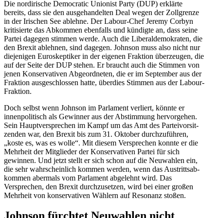
Die nordirische Democratic Unionist Party (DUP) erklärte
bereits, dass sie den ausge­han­delten Deal wegen der Zollgrenze
in der Irischen See ablehne. Der Labour-Chef Jeremy Corbyn
kriti­sierte das Abkommen ebenfalls und kündigte an, dass seine
Partei dagegen stimmen werde. Auch die Liberal­de­mo­kraten, die
den Brexit ablehnen, sind dagegen. Johnson muss also nicht nur
dieje­nigen Euroskep­tiker in der eigenen Fraktion überzeugen, die
auf der Seite der DUP stehen. Er braucht auch die Stimmen von
jenen Konser­va­tiven Abgeord­neten, die er im September aus der
Fraktion ausge­schlossen hatte, überdies Stimmen aus der Labour-
Fraktion.
Doch selbst wenn Johnson im Parlament verliert, könnte er
innen­po­li­tisch als Gewinner aus der Abstimmung hervor­gehen.
Sein Haupt­ver­sprechen im Kampf um das Amt des Partei­vor­sit­
zenden war, den Brexit bis zum 31. Oktober durch­zu­führen,
„koste es, was es wolle“. Mit diesem Versprechen konnte er die
Mehrheit der Mitglieder der Konser­va­tiven Partei für sich
gewinnen. Und jetzt stellt er sich schon auf die Neuwahlen ein,
die sehr wahrscheinlich kommen werden, wenn das Austritts­ab­
kommen abermals vom Parlament abgelehnt wird. Das
Versprechen, den Brexit durch­zu­setzen, wird bei einer großen
Mehrheit von konser­va­tiven Wählern auf Resonanz stoßen.
Johnson fürchtet Neuwahlen nicht