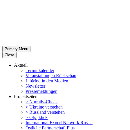
Primary Menu
Close
Aktuell
Termin­ka­lender
Veran­stal­tungen Rückschau
LibMod in den Medien
Newsletter
Presse­mel­dungen
Projekt­seiten
> Narrativ-Check
> Ukraine verstehen
> Russland verstehen
> O[s]tklick
Inter­na­tional Expert Network Russia
Östliche Partner­schaft Plus