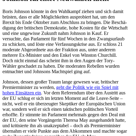
Boris Johnson könnte in den Wahlkampf ziehen und sich damit
brüsten, dass er alle Möglich­keiten auspro­biert hat, um den
Brexit bis Ende Oktober zum Abschluss zu bringen. Die Beschä­
digung der briti­schen Demokratie, hohe Kosten für die Wirtschaft
und eine ungewisse Zukunft nahm Johnson in Kauf. Er
versuchte, das Parlament für fünf Wochen in den Zwangs­urlaub
zu schicken, und löste eine Verfas­sungs­krise aus. Er schloss 21
moderate Abgeordnete aus der Fraktion aus, unter anderem
mehrere Ex-Minister und den Enkel von Winston Churchill.
Doch nicht einmal das scheint ihm in den Augen der Tory-
Wähler geschadet zu haben. Die moderaten Rebellen wurden
entmachtet und Johnsons Macht­spiel ging auf.
Johnson, dessen großer Traum lange gewesen war, briti­scher
Premier­mi­nister zu werden,
geht die Politik wie ein Spiel mit
hohen Einsätzen ein
. Vor dem Referendum über den Austritt aus
der EU schlug er sich im letzten Moment auf die Leave-Seite –
nicht, weil er ein überzeugter Skeptiker der Europäi­schen Union
war, sondern weil er sich einen takti­schen politi­schen Vorteil
erhoffte. Er stimmte im Parlament mehrmals gegen den Deal mit
der EU, den seine Vorgän­gerin Theresa May ausge­handelt hatte,
und kriti­sierte ihn als unakzep­tabel – doch als Premier­mi­nister
übernahm er viele Punkte aus dem Abkommen und machte sogar