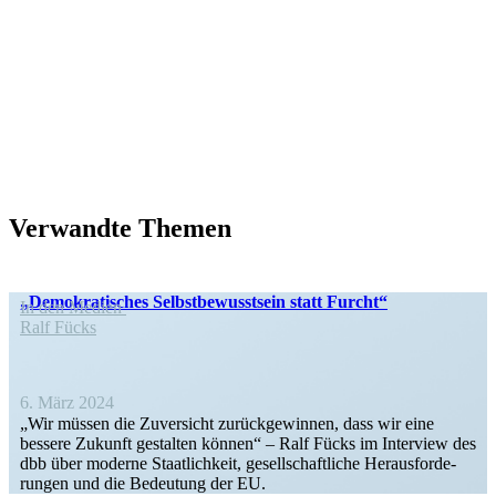
Verwandte Themen
„Demokra­ti­sches Selbst­be­wusstsein statt Furcht“
In den Medien
Ralf Fücks
6. März 2024
„Wir müssen die Zuver­sicht zurück­ge­winnen, dass wir eine
bessere Zukunft gestalten können“ – Ralf Fücks im Interview des
dbb über moderne Staat­lichkeit, gesell­schaft­liche Heraus­for­de­
rungen und die Bedeutung der EU.