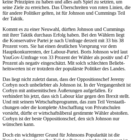
keine Prinzipien zu haben und alles aufs Spiel zu setzten, um
seine Ziele zu erreichen. Das Überschreiten von roten Linien, die
für andere Politiker gelten, ist für Johnson und Cummings Teil
der Taktik.
Kommt es zu einer Neuwahl, dürften Johnson und Cummings
mit ihrer Taktik durchaus Erfolg haben. Bei den Wählern liegt
die Konser­vative Partei je nach Umfrage derzeit mit 33 bis 38
Prozent vorn. Sie hat einen deutlichen Vorsprung vor dem
Haupt­kon­kur­renten, der Labour-Partei. Boris Johnson wird laut
YouGov-Umfrage von 33 Prozent der Wähler als positiv und 47
Prozent als negativ einge­schätzt. Mit solch schlechten Beliebt­
heits­werten ist er trotzdem der populärste Politiker des Landes.
Das liegt nicht zuletzt daran, dass der Opposi­ti­onschef Jeremy
Corbyn noch unbeliebter als Johnson ist. In der Vergan­genheit ist
Corbyn mit antise­mi­ti­schen Äußerungen aufge­fallen. Er
verhindert bis jetzt, dass sich Labour klar gegen den Brexit stellt.
Und mit seinem Wirtschafts­pro­gramm, das zum Teil Verstaat­li­
chungen oder die komplette Abschaffung von Privat­schulen
vorsieht, dürfte er wirtschafts­li­beral gestimmte Wähler abstoßen.
Corbyn ist der beste Opposi­ti­onschef, den sich Johnson nur
wünschen kann.
Doch ein wichti­gerer Grund für Johnsons Popula­rität ist die