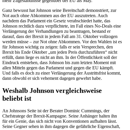
mehr Zugeständ­nisse gegenüber der EU als May.
Ganz bewusst hat Johnson seine Bereit­schaft demons­triert, zur
Not auch ohne Abkommen aus der EU auszu­treten. Auch
nachdem das Parlament ein Gesetz verab­schiedet hatte, das
Johnson rechtlich dazu verpflichtete, im Fall eines No-Deals eine
Verlän­gerung der Verhand­lungen zu beantragen, bestand er
darauf, dass der Brexit in jedem Fall am 31. Oktober vollzogen
werden müsse – zur Not ohne Abkommen. Vor den Wahlen ist es
für Johnson wichtig zu zeigen: falls er sein Versprechen, den
Brexit bis Ende Oktober „um jeden Preis durch­zu­führen“ nicht
erfüllt, dann liege es nicht an ihm. In der Öffent­lichkeit soll der
Eindruck entstehen, dass Johnson bis zum letzten Moment mit
allen Mitteln gegen das Parlament und gegen die EU kämpft.
Und falls es doch zu einer Verlän­gerung der Austritts­frist kommt,
dann obwohl er sich vehement dagegen gewehrt habe.
Weshalb Johnson vergleichs­weise
beliebt ist
An Johnsons Seite ist der Berater Dominic Cummings, der
Chefstratege der Brexit-Kampagne. Seine Anhänger halten ihn
für ein Genie, das sich nicht von Konven­tionen aufhalten lässt.
Seine Gegner sehen in ihm dagegen die gefähr­liche Eigen­schaft,