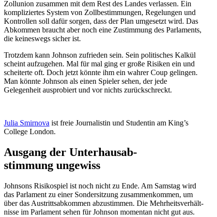
Zollunion zusammen mit dem Rest des Landes verlassen. Ein
kompli­ziertes System von Zollbe­stim­mungen, Regelungen und
Kontrollen soll dafür sorgen, dass der Plan umgesetzt wird. Das
Abkommen braucht aber noch eine Zustimmung des Parla­ments,
die keineswegs sicher ist.
Trotzdem kann Johnson zufrieden sein. Sein politi­sches Kalkül
scheint aufzu­gehen. Mal für mal ging er große Risiken ein und
schei­terte oft. Doch jetzt könnte ihm ein wahrer Coup gelingen.
Man könnte Johnson als einen Spieler sehen, der jede
Gelegenheit auspro­biert und vor nichts zurückschreckt.
Julia Smirnova
ist freie Journa­listin und Studentin am King’s
College London.
Ausgang der Unter­haus­ab­
stimmung ungewiss
Johnsons Risiko­spiel ist noch nicht zu Ende. Am Samstag wird
das Parlament zu einer Sonder­sitzung zusam­men­kommen, um
über das Austritts­ab­kommen abzustimmen. Die Mehrheits­ver­hält­
nisse im Parlament sehen für Johnson momentan nicht gut aus.