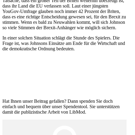
Tatsache, dass ein großer Teil der Briten weiterhin überzeugt ist,
dass ihr Land die EU verlassen soll. Laut einer jüngsten
YouGov-Umfrage glauben noch immer 42 Prozent der Briten,
dass es eine richtige Entscheidung gewesen sei, für den Brexit zu
stimmen. Wenn es bald zu Neuwahlen kommt, will sich Johnson
so viele Stimmen der Brexit-Anhänger wie möglich sichern.
In einer solchen Situation schlägt die Stunde des Spielers. Die
Frage ist, was Johnsons Einsätze am Ende für die Wirtschaft und
die demokra­tische Ordnung bedeuten.
Hat Ihnen unser Beitrag gefallen? Dann spenden Sie doch
einfach und bequem über unser Spendentool. Sie unter­stützen
damit die publi­zis­tische Arbeit von LibMod.