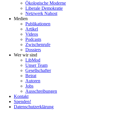
Ökolo­gische Moderne
Liberale Demokratie
Netzwerk Nahost
Medien
Publi­ka­tionen
Artikel
Videos
Podcasts
Zwischenrufe
Dossiers
Wer wir sind
LibMod
Unser Team
Gesell­schafter
Beirat
Autoren
Jobs
Ausschrei­bungen
Kontakt
Spenden!
Daten­schutz­er­klärung