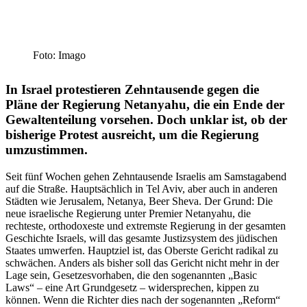
Foto: Imago
In Israel protes­tieren Zehntau­sende gegen die
Pläne der Regierung Netanyahu, die ein Ende der
Gewal­ten­teilung vorsehen. Doch unklar ist, ob der
bisherige Protest ausreicht, um die Regierung
umzustimmen.
Seit fünf Wochen gehen Zehntau­sende Israelis am Samstag­abend
auf die Straße. Haupt­sächlich in Tel Aviv, aber auch in anderen
Städten wie Jerusalem, Netanya, Beer Sheva. Der Grund: Die
neue israe­lische Regierung unter Premier Netanyahu, die
rechteste, ortho­do­xeste und extremste Regierung in der gesamten
Geschichte Israels, will das gesamte Justiz­system des jüdischen
Staates umwerfen. Hauptziel ist, das Oberste Gericht radikal zu
schwächen. Anders als bisher soll das Gericht nicht mehr in der
Lage sein, Geset­zes­vor­haben, die den sogenannten „Basic
Laws“ – eine Art Grund­gesetz – wider­sprechen, kippen zu
können. Wenn die Richter dies nach der sogenannten „Reform“