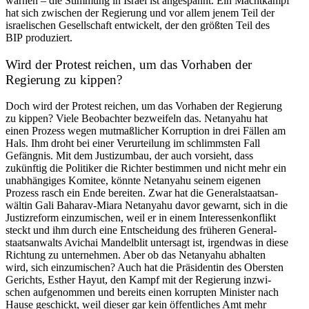
warnen – die Stimmung in Israel ist angespannt. Ein Macht­kampf
hat sich zwischen der Regierung und vor allem jenem Teil der
israe­li­schen Gesell­schaft entwi­ckelt, der den größten Teil des
BIP produziert.
Wird der Protest reichen, um das Vorhaben der
Regierung zu kippen?
Doch wird der Protest reichen, um das Vorhaben der Regierung
zu kippen? Viele Beobachter bezweifeln das. Netanyahu hat
einen Prozess wegen mutmaß­licher Korruption in drei Fällen am
Hals. Ihm droht bei einer Verur­teilung im schlimmsten Fall
Gefängnis. Mit dem Justiz­umbau, der auch vorsieht, dass
zukünftig die Politiker die Richter bestimmen und nicht mehr ein
unabhän­giges Komitee, könnte Netanyahu seinem eigenen
Prozess rasch ein Ende bereiten. Zwar hat die General­staats­an­
wältin Gali Baharav-Miara Netanyahu davor gewarnt, sich in die
Justiz­reform einzu­mi­schen, weil er in einem Inter­es­sen­kon­flikt
steckt und ihm durch eine Entscheidung des früheren General­
staats­an­walts Avichai Mandelblit untersagt ist, irgendwas in diese
Richtung zu unter­nehmen. Aber ob das Netanyahu abhalten
wird, sich einzu­mi­schen? Auch hat die Präsi­dentin des Obersten
Gerichts, Esther Hayut, den Kampf mit der Regierung inzwi­
schen aufge­nommen und bereits einen korrupten Minister nach
Hause geschickt, weil dieser gar kein öffent­liches Amt mehr