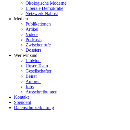
Ökolo­gische Moderne
Liberale Demokratie
Netzwerk Nahost
Medien
Publi­ka­tionen
Artikel
Videos
Podcasts
Zwischenrufe
Dossiers
Wer wir sind
LibMod
Unser Team
Gesell­schafter
Beirat
Autoren
Jobs
Ausschrei­bungen
Kontakt
Spenden!
Daten­schutz­er­klärung