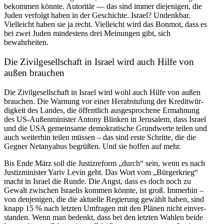
bekommen könnte. Autoritär — das sind immer dieje­nigen, die
Juden verfolgt haben in der Geschichte. Israel? Undenkbar.
Vielleicht haben sie ja recht. Vielleicht wird das Bonmot, dass es
bei zwei Juden mindestens drei Meinungen gibt, sich
bewahrheiten.
Die Zivil­ge­sell­schaft in Israel wird auch Hilfe von
außen brauchen
Die Zivil­ge­sell­schaft in Israel wird wohl auch Hilfe von außen
brauchen. Die Warnung vor einer Herab­stufung der Kredit­wür­
digkeit des Landes, die öffentlich ausge­spro­chene Ermahnung
des US-Außen­mi­nister Antony Blinken in Jerusalem, dass Israel
und die USA gemeinsame demokra­tische Grund­werte teilen und
auch weiterhin teilen müssen – das sind erste Schritte, die die
Gegner Netan­yahus begrüßen. Und sie hoffen auf mehr.
Bis Ende März soll die Justiz­reform „durch“ sein, wenn es nach
Justiz­mi­nister Yariv Levin geht. Das Wort vom „Bürger­krieg“
macht in Israel die Runde. Die Angst, dass es doch noch zu
Gewalt zwischen Israelis kommen könnte, ist groß. Immerhin –
von denje­nigen, die die aktuelle Regierung gewählt haben, sind
knapp 15 % nach letzten Umfragen mit den Plänen nicht einver­
standen. Wenn man bedenkt, dass bei den letzten Wahlen beide