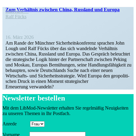
Zum Verhältnis zwischen China, Russland und Europa
Interview
Ralf Fücks
16. März 2026
Am Rande der Münchner Sicher­heits­kon­ferenz sprachen John
Lough und Ralf Fücks über das sich wandelnde Verhältnis
zwischen China, Russland und Europa. Das Gespräch beleuchtet
die strate­gische Logik hinter der Partner­schaft zwischen Peking
und Moskau, Europas Bemühungen, seine Handlungs­fä­higkeit zu
behaupten, sowie Deutsch­lands Suche nach einer neuen
Wirtschafts- und Sicher­heits­stra­tegie. Wird Europa den geopo­li­ti­
schen Druck in einen Moment strate­gi­scher
Erneuerung verwandeln?
Newsletter bestellen
Mit dem LibMod-Newsletter erhalten Sie regel­mäßig Neuig­keiten
zu unseren Themen in Ihr Postfach.
Anrede
Vorname