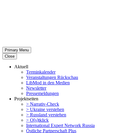
Primary Menu
Close
Aktuell
Termin­ka­lender
Veran­stal­tungen Rückschau
LibMod in den Medien
Newsletter
Presse­mel­dungen
Projekt­seiten
> Narrativ-Check
> Ukraine verstehen
> Russland verstehen
> O[s]tklick
Inter­na­tional Expert Network Russia
Östliche Partner­schaft Plus