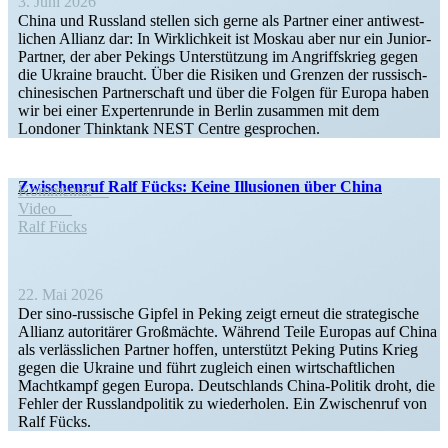
3. Juni 2026
China und Russland stellen sich gerne als Partner einer antiwest­
lichen Allianz dar: In Wirklichkeit ist Moskau aber nur ein Junior-
Partner, der aber Pekings Unter­stützung im Angriffs­krieg gegen
die Ukraine braucht. Über die Risiken und Grenzen der russisch-
chine­­si­­schen Partner­schaft und über die Folgen für Europa haben
wir bei einer Exper­ten­runde in Berlin zusammen mit dem
Londoner Thinktank NEST Centre gesprochen.
Zwischenruf Ralf Fücks: Keine Illusionen über China
Kommentar
Video
Ralf Fücks
22. Mai 2026
Der sino-russische Gipfel in Peking zeigt erneut die strate­gische
Allianz autori­tärer Großmächte. Während Teile Europas auf China
als verläss­lichen Partner hoffen, unter­stützt Peking Putins Krieg
gegen die Ukraine und führt zugleich einen wirtschaft­lichen
Macht­kampf gegen Europa. Deutsch­lands China-Politik droht, die
Fehler der Russland­po­litik zu wieder­holen. Ein Zwischenruf von
Ralf Fücks.