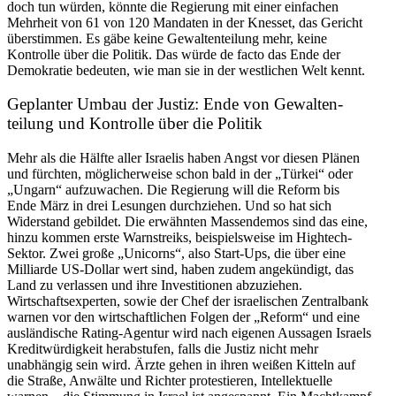
doch tun würden, könnte die Regierung mit einer einfachen
Mehrheit von 61 von 120 Mandaten in der Knesset, das Gericht
überstimmen. Es gäbe keine Gewal­ten­teilung mehr, keine
Kontrolle über die Politik. Das würde de facto das Ende der
Demokratie bedeuten, wie man sie in der westlichen Welt kennt.
Geplanter Umbau der Justiz: Ende von Gewal­ten­
teilung und Kontrolle über die Politik
Mehr als die Hälfte aller Israelis haben Angst vor diesen Plänen
und fürchten, mögli­cher­weise schon bald in der „Türkei“ oder
„Ungarn“ aufzu­wachen. Die Regierung will die Reform bis
Ende März in drei Lesungen durch­ziehen. Und so hat sich
Wider­stand gebildet. Die erwähnten Massen­demos sind das eine,
hinzu kommen erste Warnstreiks, beispiels­weise im Hightech-
Sektor. Zwei große „Unicorns“, also Start-Ups, die über eine
Milliarde US-Dollar wert sind, haben zudem angekündigt, das
Land zu verlassen und ihre Inves­ti­tionen abzuziehen.
Wirtschafts­experten, sowie der Chef der israe­li­schen Zentralbank
warnen vor den wirtschaft­lichen Folgen der „Reform“ und eine
auslän­dische Rating-Agentur wird nach eigenen Aussagen Israels
Kredit­wür­digkeit herab­stufen, falls die Justiz nicht mehr
unabhängig sein wird. Ärzte gehen in ihren weißen Kitteln auf
die Straße, Anwälte und Richter protes­tieren, Intel­lek­tuelle