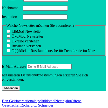
Nachname
Insti­tution
Welche Newsletter möchten Sie abonnieren?
LibMod-Newsletter
ÖkoMod-Newsletter
Ukraine verstehen
Russland verstehen
O[s]tklick – Russland­deutsche für Demokratie im Netz
E‑Mail-Adresse
Mit unseren
Daten­schutz­be­stim­mungen
erklären Sie sich
einverstanden.
Ben Geir
internationale politik
Israel
Netanjahu
Offene
Gesellschaft
Richard C. Schneider