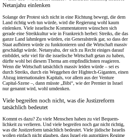
Netanjahu einlenken
Solange der Protest sich nicht in eine Richtung bewegt, die dem
Land richtig weh tun würde, wird die Regierung wohl kaum
einlenken. Viele israe­lische Kommen­ta­toren wünschen sich
gerade eine Streik­kultur wie in Frank­reich herbei: Streiks, die das
ganze Land lahmlegen würden, ein General­streik gar, so dass der
Staat aufhören würde zu funktio­nieren und die Wirtschaft massiv
geschädigt würde. Netanyahu, der sich zu Recht einiges darauf
einbildet, sehr viel für die israe­lische Wirtschaft getan zu haben,
dürfte wohl bei diesem Thema am empfind­lichsten reagieren.
Wenn die Wirtschaft tatsächlich massiv leiden würde – sei es
durch Streiks, durch ein Weggehen der Hightech-Giganten, einen
Abzug inter­na­tio­nalen Kapitals, vor allem aus der Venture
Capital-Szene –, dann müsste „Bibi“, wie der Premier in Israel
nur genannt wird, wohl umdenken.
Viele begreifen noch nicht, was die Justiz­reform
tatsächlich bedeutet
Kommt es dazu? Zu viele Menschen haben zu viel Bequem­
lichkeit zu verlieren. Und viele begreifen noch gar nicht richtig,
was die Justiz­reform tatsächlich bedeutet. Viele jüdische Israelis
wollen einfach nicht glauben, dass Israel ein autori­täres Regime