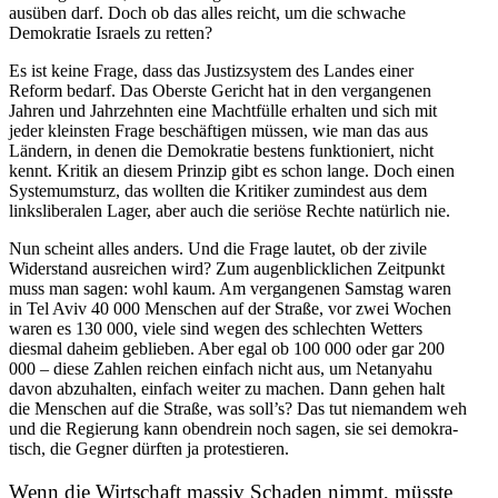
ausüben darf. Doch ob das alles reicht, um die schwache
Demokratie Israels zu retten?
Es ist keine Frage, dass das Justiz­system des Landes einer
Reform bedarf. Das Oberste Gericht hat in den vergan­genen
Jahren und Jahrzehnten eine Macht­fülle erhalten und sich mit
jeder kleinsten Frage beschäf­tigen müssen, wie man das aus
Ländern, in denen die Demokratie bestens funktio­niert, nicht
kennt. Kritik an diesem Prinzip gibt es schon lange. Doch einen
System­um­sturz, das wollten die Kritiker zumindest aus dem
links­li­be­ralen Lager, aber auch die seriöse Rechte natürlich nie.
Nun scheint alles anders. Und die Frage lautet, ob der zivile
Wider­stand ausreichen wird? Zum augen­blick­lichen Zeitpunkt
muss man sagen: wohl kaum. Am vergan­genen Samstag waren
in Tel Aviv 40 000 Menschen auf der Straße, vor zwei Wochen
waren es 130 000, viele sind wegen des schlechten Wetters
diesmal daheim geblieben. Aber egal ob 100 000 oder gar 200
000 – diese Zahlen reichen einfach nicht aus, um Netanyahu
davon abzuhalten, einfach weiter zu machen. Dann gehen halt
die Menschen auf die Straße, was soll’s? Das tut niemandem weh
und die Regierung kann obendrein noch sagen, sie sei demokra­
tisch, die Gegner dürften ja protestieren.
Wenn die Wirtschaft massiv Schaden nimmt, müsste