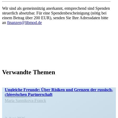
Wir sind als gemein­nützig anerkannt, entspre­chend sind Spenden
steuerlich absetzbar. Für eine Spenden­be­schei­nigung (nötig bei
einem Betrag über 200 EUR), senden Sie Ihre Adress­daten bitte
an
finanzen@libmod.de
Verwandte Themen
Ungleiche Freunde: Über Risiken und Grenzen der russisch-
chine­­si­­schen Partnerschaft
Veran­staltung
Maria Sannikova-Franck