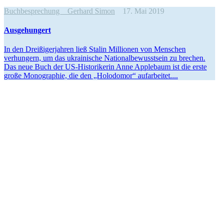
Buchbesprechung
Gerhard Simon
17. Mai 2019
Ausge­hungert
In den Dreißi­ger­jahren ließ Stalin Millionen von Menschen
verhungern, um das ukrai­nische Natio­nal­be­wusstsein zu brechen.
Das neue Buch der US-Histo­ri­kerin Anne Applebaum ist die erste
große Monographie, die den „Holodomor“ aufarbeitet....