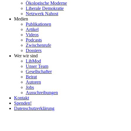
Ökolo­gische Moderne
Liberale Demokratie
Netzwerk Nahost
Medien
Publi­ka­tionen
Artikel
Videos
Podcasts
Zwischenrufe
Dossiers
Wer wir sind
LibMod
Unser Team
Gesell­schafter
Beirat
Autoren
Jobs
Ausschrei­bungen
Kontakt
Spenden!
Daten­schutz­er­klärung