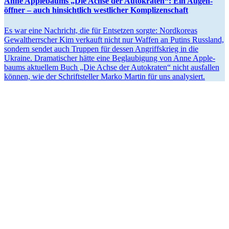
Anne Apple­baums „Die Achse der Autokraten“: Ein Augen­
öffner – auch hinsichtlich westlicher Komplizenschaft
Es war eine Nachricht, die für Entsetzen sorgte: Nordkoreas
Gewalt­herr­scher Kim verkauft nicht nur Waffen an Putins Russland,
sondern sendet auch Truppen für dessen Angriffs­krieg in die
Ukraine. Drama­ti­scher hätte eine Beglau­bigung von Anne Apple­
baums aktuellem Buch „Die Achse der Autokraten“ nicht ausfallen
können, wie der Schrift­steller Marko Martin für uns analysiert.