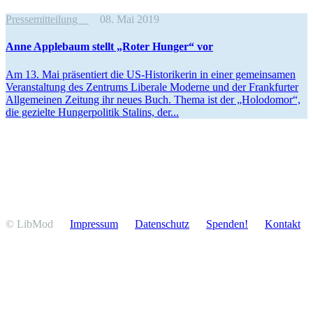
Pressemitteilung
08. Mai 2019
Anne Applebaum stellt „Roter Hunger“ vor
Am 13. Mai präsen­tiert die US-Histo­ri­kerin in einer gemein­samen
Veran­staltung des Zentrums Liberale Moderne und der Frank­furter
Allge­meinen Zeitung ihr neues Buch. Thema ist der „Holodomor“,
die gezielte Hunger­po­litik Stalins, der...
© LibMod
Impressum
Daten­schutz
Spenden!
Kontakt