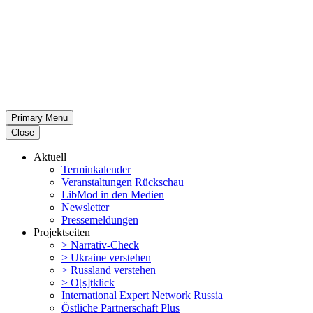
Primary Menu
Close
Aktuell
Termin­ka­lender
Veran­stal­tungen Rückschau
LibMod in den Medien
Newsletter
Presse­mel­dungen
Projekt­seiten
> Narrativ-Check
> Ukraine verstehen
> Russland verstehen
> O[s]tklick
Inter­na­tional Expert Network Russia
Östliche Partner­schaft Plus