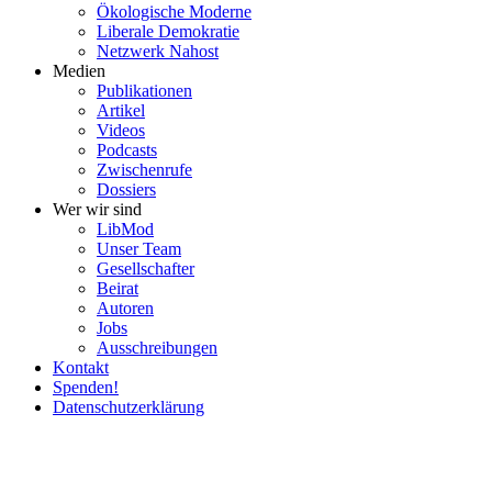
Ökolo­gische Moderne
Liberale Demokratie
Netzwerk Nahost
Medien
Publi­ka­tionen
Artikel
Videos
Podcasts
Zwischenrufe
Dossiers
Wer wir sind
LibMod
Unser Team
Gesell­schafter
Beirat
Autoren
Jobs
Ausschrei­bungen
Kontakt
Spenden!
Daten­schutz­er­klärung