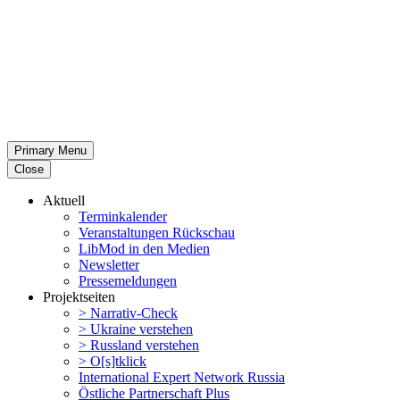
Primary Menu
Close
Aktuell
Termin­ka­lender
Veran­stal­tungen Rückschau
LibMod in den Medien
Newsletter
Presse­mel­dungen
Projekt­seiten
> Narrativ-Check
> Ukraine verstehen
> Russland verstehen
> O[s]tklick
Inter­na­tional Expert Network Russia
Östliche Partner­schaft Plus