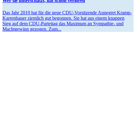
Wer sie unter­schätzt, hat schon verloren
Das Jahr 2019 hat für die neue CDU-Vorsi­t­­zende Annegret Kramp-
Karren­­bauer ziemlich gut begonnen. Sie hat aus einem knappen
Sieg auf dem CDU-Parteitag das Maximum an Sympathie- und
Macht­gewinn gezogen. Zum...