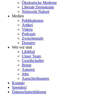
Ökolo­gische Moderne
Liberale Demokratie
Netzwerk Nahost
Medien
Publi­ka­tionen
Artikel
Videos
Podcasts
Zwischenrufe
Dossiers
Wer wir sind
LibMod
Unser Team
Gesell­schafter
Beirat
Autoren
Jobs
Ausschrei­bungen
Kontakt
Spenden!
Daten­schutz­er­klärung