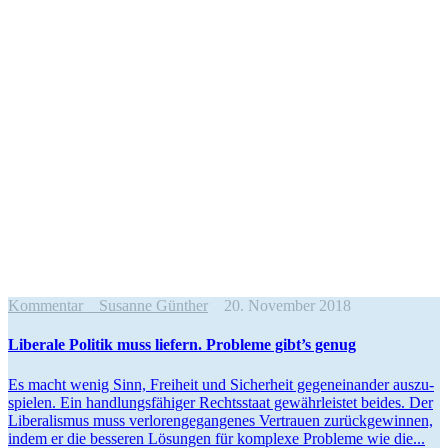
Kommentar
Susanne Günther
20. November 2018
Liberale Politik muss liefern. Probleme gibt’s genug
Es macht wenig Sinn, Freiheit und Sicherheit gegen­ein­ander auszu­
spielen. Ein handlungs­fä­higer Rechts­staat gewähr­leistet beides. Der
Libera­lismus muss verlo­ren­ge­gan­genes Vertrauen zurück­ge­winnen,
indem er die besseren Lösungen für komplexe Probleme wie die...