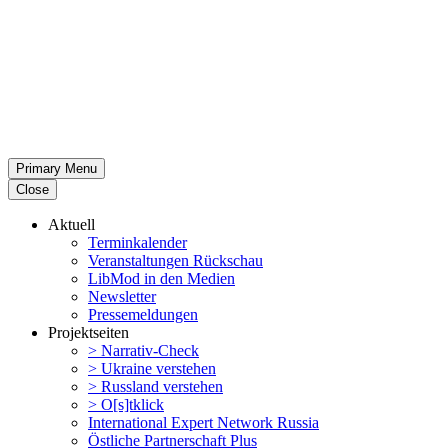
Primary Menu
Close
Aktuell
Termin­ka­lender
Veran­stal­tungen Rückschau
LibMod in den Medien
Newsletter
Presse­mel­dungen
Projekt­seiten
> Narrativ-Check
> Ukraine verstehen
> Russland verstehen
> O[s]tklick
Inter­na­tional Expert Network Russia
Östliche Partner­schaft Plus