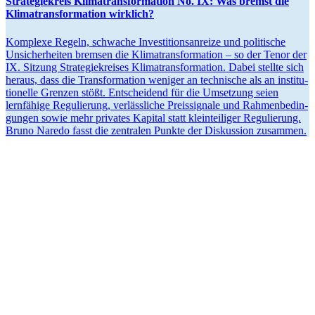
Strate­gie­kreis Klima­trans­for­mation No. IX: Was bremst die
Klima­trans­for­mation wirklich?
Komplexe Regeln, schwache Inves­ti­ti­ons­an­reize und politische
Unsicher­heiten bremsen die Klima­trans­for­mation – so der Tenor der
IX. Sitzung Strate­gie­kreises Klima­trans­for­mation. Dabei stellte sich
heraus, dass die Trans­for­mation weniger an technische als an insti­tu­
tio­nelle Grenzen stößt. Entscheidend für die Umsetzung seien
lernfähige Regulierung, verläss­liche Preis­si­gnale und Rahmen­be­din­
gungen sowie mehr privates Kapital statt klein­tei­liger Regulierung.
Bruno Naredo fasst die zentralen Punkte der Diskussion zusammen.