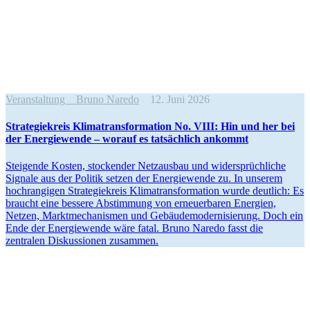
Veranstaltung
Bruno Naredo
12. Juni 2026
Strate­gie­kreis Klima­trans­for­mation No. VIII: Hin und her bei
der Energie­wende – worauf es tatsächlich ankommt
Steigende Kosten, stockender Netzausbau und wider­sprüch­liche
Signale aus der Politik setzen der Energie­wende zu. In unserem
hochran­gigen Strate­gie­kreis Klima­trans­for­mation wurde deutlich: Es
braucht eine bessere Abstimmung von erneu­er­baren Energien,
Netzen, Markt­me­cha­nismen und Gebäu­de­mo­der­ni­sierung. Doch ein
Ende der Energie­wende wäre fatal. Bruno Naredo fasst die
zentralen Diskus­sionen zusammen.