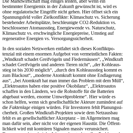
Die Markt­wirt­schaft mag einiges leisten, aber wenn ein
bestimmter Energiemix in der Zukunft gewünscht ist, wird es
ohne regula­to­rische Eingriffe nicht gehen. Hier öffnet sich ein
Spannungsfeld voller Zielkon­flikte: Klima­schutz vs. Sicherung
bestehender Arbeits­plätze, beschleu­nigte CO2-Reduktion vs.
beschlos­sener Atomaus­stieg, Energie­wende vs. Natur­schutz,
Klima­schutz vs. erschwing­liche Energie­preise, Umstieg auf
regene­rative Energien vs. Versorgungssicherheit.
In den sozialen Netzwerken entfaltet sich dieses Konflikt­po­
tenzial mit einem enormen Aufgebot von vermeint­lichen Fakten:
„Windkraft schadet Greif­vögeln und Fleder­mäusen“, „Windkraft
schadet Greif­vögeln und anderen Tieren nicht“, „der Kohle­aus­
stieg ist bis 2030 möglich“, „durch den Kohle­aus­stieg kommt es
zum Blackout“, „moderne Atomkraft kommt ohne Endla­gerung
aus“, „bei Atomkraft hat man immer das Problem mit dem Müll“,
„Elektro­autos haben eine positive Ökobilanz“, „Elektro­autos
schaffen in den Ländern, wo die Rohstoffe für die Batterien
abgebaut werden, enorme Umwelt­pro­bleme“. Hier würde es
schon helfen, wenn sich gesell­schaft­liche Akteure zumindest auf
die
Faktenlage
einigen würden. Für Inves­toren fehlt Planungs­si­
cherheit. Großen Windkraft-Projekten sowie dem Netzausbau
fehlt es an gesell­schaft­licher Akzeptanz – im Allge­meinen mag
man dafür sein, aber nicht vor der eigenen Haustür. Die Öffent­
lichkeit wird mit konträren Signalen massiv verun­si­chert.