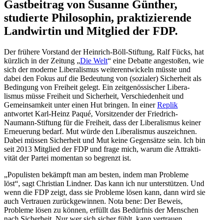
Gastbeitrag von Susanne Günther,
studierte Philo­sophin, prakti­zie­rende
Landwirtin und Mitglied der FDP.
Der frühere Vorstand der Heinrich-Böll-Stiftung, Ralf Fücks, hat
kürzlich in der Zeitung „
Die Welt
“ eine Debatte angestoßen, wie
sich der moderne Libera­lismus weiter­ent­wi­ckeln müsste und
dabei den Fokus auf die Bedeutung von (sozialer) Sicherheit als
Bedingung von Freiheit gelegt. Ein zeitge­nös­si­scher Libera­
lismus müsse Freiheit und Sicherheit, Verschie­denheit und
Gemein­samkeit unter einen Hut bringen. In einer
Replik
antwortet Karl-Heinz Paqué, Vorsit­zender der Friedrich-
Naumann-Stiftung für die Freiheit, dass der Libera­lismus keiner
Erneuerung bedarf. Mut würde den Libera­lismus auszeichnen.
Dabei müssen Sicherheit und Mut keine Gegen­sätze sein. Ich bin
seit 2013 Mitglied der FDP und frage mich, warum die Attrak­ti­
vität der Partei momentan so begrenzt ist.
„Populisten bekämpft man am besten, indem man Probleme
löst“, sagt Christian Lindner. Das kann ich nur unter­stützen. Und
wenn die FDP zeigt, dass sie Probleme lösen kann, dann wird sie
auch Vertrauen zurück­ge­winnen. Nota bene: Der Beweis,
Probleme lösen zu können, erfüllt das Bedürfnis der Menschen
nach Sicherheit. Nur wer sich sicher fühlt, kann vertrauen.