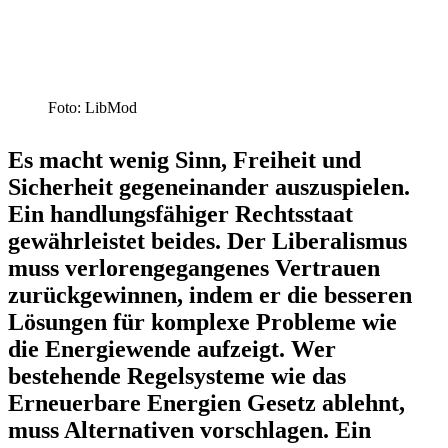
Foto: LibMod
Es macht wenig Sinn, Freiheit und
Sicherheit gegen­ein­ander auszu­spielen.
Ein handlungs­fä­higer Rechts­staat
gewähr­leistet beides. Der Libera­lismus
muss verlo­ren­ge­gan­genes Vertrauen
zurück­ge­winnen, indem er die besseren
Lösungen für komplexe Probleme wie
die Energie­wende aufzeigt. Wer
bestehende Regel­systeme wie das
Erneu­erbare Energien Gesetz ablehnt,
muss Alter­na­tiven vorschlagen. Ein