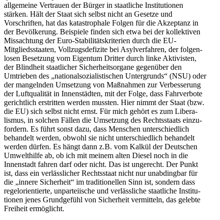
allge­meine Vertrauen der Bürger in staat­liche Insti­tu­tionen
stärken. Hält der Staat sich selbst nicht an Gesetze und
Vorschriften, hat das katastro­phale Folgen für die Akzeptanz in
der Bevöl­kerung. Beispiele finden sich etwa bei der kollek­tiven
Missachtung der Euro-Stabi­li­täts­kri­terien durch die EU-
Mitglieds­staaten, Vollzugs­de­fizite bei Asylver­fahren, der folgen­
losen Besetzung vom Eigentum Dritter durch linke Aktivisten,
der Blindheit staat­licher Sicher­heits­organe gegenüber den
Umtrieben des „natio­nal­so­zia­lis­ti­schen Unter­grunds“ (NSU) oder
der mangelnden Umsetzung von Maßnahmen zur Verbes­serung
der Luftqua­lität in Innen­städten, mit der Folge, dass Fahrverbote
gerichtlich erstritten werden mussten. Hier nimmt der Staat (bzw.
die EU) sich selbst nicht ernst. Für mich gehört es zum Libera­
lismus, in solchen Fällen die Umsetzung des Rechts­staats einzu­
fordern. Es führt sonst dazu, dass Menschen unter­schiedlich
behandelt werden, obwohl sie nicht unter­schiedlich behandelt
werden dürfen. Es hängt dann z.B. vom Kalkül der Deutschen
Umwelt­hilfe ab, ob ich mit meinem alten Diesel noch in die
Innen­stadt fahren darf oder nicht. Das ist ungerecht. Der Punkt
ist, dass ein verläss­licher Rechts­staat nicht nur unabdingbar für
die „innere Sicherheit“ im tradi­tio­nellen Sinn ist, sondern dass
regel­ori­en­tierte, unpar­tei­ische und verläss­liche staat­liche Insti­tu­
tionen jenes Grund­gefühl von Sicherheit vermitteln, das gelebte
Freiheit ermöglicht.