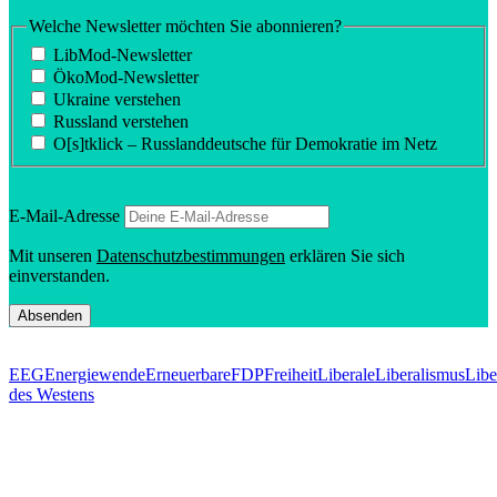
Welche Newsletter möchten Sie abonnieren?
LibMod-Newsletter
ÖkoMod-Newsletter
Ukraine verstehen
Russland verstehen
O[s]tklick – Russland­deutsche für Demokratie im Netz
E‑Mail-Adresse
Mit unseren
Daten­schutz­be­stim­mungen
erklären Sie sich
einverstanden.
EEG
Energiewende
Erneuerbare
FDP
Freiheit
Liberale
Liberalismus
Libe
des Westens