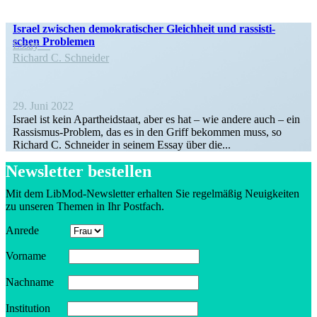
Israel zwischen demokra­ti­scher Gleichheit und rassis­ti­
schen Problemen
Essay
Richard C. Schneider
29. Juni 2022
Israel ist kein Apart­heid­staat, aber es hat – wie andere auch – ein
Rassismus-Problem, das es in den Griff bekommen muss, so
Richard C. Schneider in seinem Essay über die...
Newsletter bestellen
Mit dem LibMod-Newsletter erhalten Sie regel­mäßig Neuig­keiten
zu unseren Themen in Ihr Postfach.
Anrede
Vorname
Nachname
Insti­tution