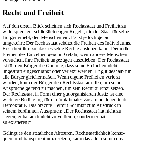
Recht und Freiheit
Auf den ersten Blick scheinen sich Rechts­staat und Freiheit zu
wider­sprechen, schließlich engen Regeln, die der Staat für seine
Bürger erhebt, den Menschen ein. Es ist jedoch genau
umgekehrt: Der Rechts­staat schützt die Freiheit des Indivi­duums.
Er sichert ihm zu, dass es seine Rechte ausleben kann. Denn die
Freiheit des Einzelnen gerät in Gefahr, wenn andere Menschen
versuchen, ihre Freiheit ungezügelt auszu­leben. Der Rechts­staat
ist für den Bürger die Garantie, dass seine Freiheiten nicht
ungestraft einge­schränkt oder verletzt werden. Er gilt deshalb für
alle Bürger gleicher­maßen. Wenn eigene Freiheiten verletzt
wurden, kann der Bürger den Rechts­staat anrufen, um seine
Ansprüche geltend zu machen, um sein Recht durch­zu­setzen.
Der Rechts­staat in Form einer gut organi­sierten Justiz ist eine
wichtige Bedingung für ein funktio­nales Zusam­men­leben in der
Demokratie. Das brachte Helmut Schmidt zum Ausdruck in
seinem berühmten Ausspruch: „Der Rechts­staat hat nicht zu
siegen, er hat auch nicht zu verlieren, sondern er hat
zu existieren!“
Gelingt es den staat­lichen Akteuren, Recht­staat­lichkeit konse­
quent und trans­parent umzusetzen, kann das allein schon das