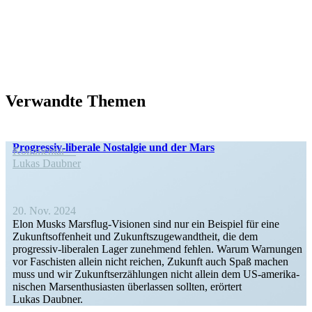
Verwandte Themen
Progressiv-liberale Nostalgie und der Mars
Kommentar
Lukas Daubner
20. Nov. 2024
Elon Musks Marsflug-Visionen sind nur ein Beispiel für eine
Zukunfts­of­fenheit und Zukunfts­zu­ge­wandtheit, die dem
progressiv-liberalen Lager zunehmend fehlen. Warum Warnungen
vor Faschisten allein nicht reichen, Zukunft auch Spaß machen
muss und wir Zukunfts­er­zäh­lungen nicht allein dem US-ameri­­ka­­
ni­­schen Marsen­thu­si­asten überlassen sollten, erörtert
Lukas Daubner.