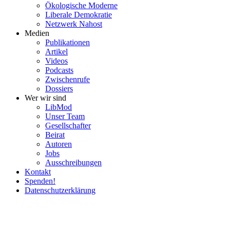
Ökolo­gische Moderne
Liberale Demokratie
Netzwerk Nahost
Medien
Publi­ka­tionen
Artikel
Videos
Podcasts
Zwischenrufe
Dossiers
Wer wir sind
LibMod
Unser Team
Gesell­schafter
Beirat
Autoren
Jobs
Ausschrei­bungen
Kontakt
Spenden!
Daten­schutz­er­klärung