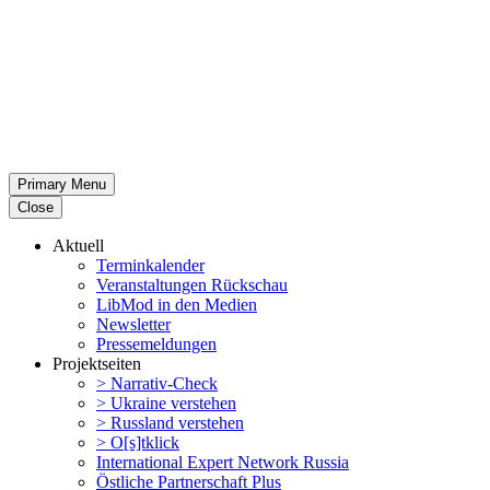
Primary Menu
Close
Aktuell
Termin­ka­lender
Veran­stal­tungen Rückschau
LibMod in den Medien
Newsletter
Presse­mel­dungen
Projekt­seiten
> Narrativ-Check
> Ukraine verstehen
> Russland verstehen
> O[s]tklick
Inter­na­tional Expert Network Russia
Östliche Partner­schaft Plus