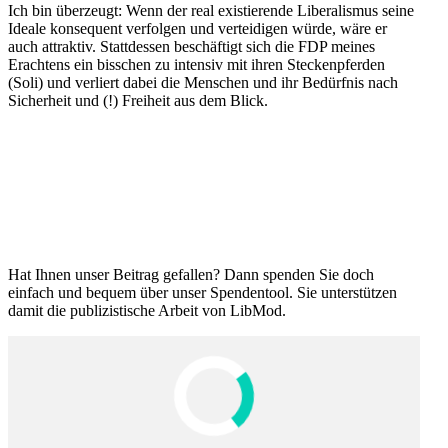
Ich bin überzeugt: Wenn der real existie­rende Libera­lismus seine
Ideale konse­quent verfolgen und vertei­digen würde, wäre er
auch attraktiv. Statt­dessen beschäftigt sich die FDP meines
Erachtens ein bisschen zu intensiv mit ihren Stecken­pferden
(Soli) und verliert dabei die Menschen und ihr Bedürfnis nach
Sicherheit und (!) Freiheit aus dem Blick.
Hat Ihnen unser Beitrag gefallen? Dann spenden Sie doch
einfach und bequem über unser Spendentool. Sie unter­stützen
damit die publi­zis­tische Arbeit von LibMod.