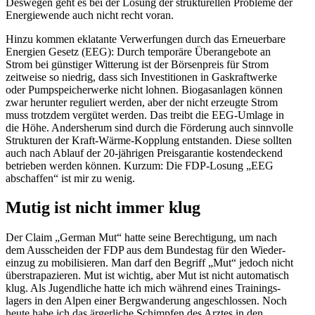
Deswegen geht es bei der Lösung der struk­tu­rellen Probleme der
Energie­wende auch nicht recht voran.
Hinzu kommen eklatante Verwer­fungen durch das Erneu­erbare
Energien Gesetz (EEG): Durch temporäre Überan­gebote an
Strom bei günstiger Witterung ist der Börsen­preis für Strom
zeitweise so niedrig, dass sich Inves­ti­tionen in Gaskraft­werke
oder Pumpspei­cher­werke nicht lohnen. Biogas­an­lagen können
zwar herunter reguliert werden, aber der nicht erzeugte Strom
muss trotzdem vergütet werden. Das treibt die EEG-Umlage in
die Höhe. Anders­herum sind durch die Förderung auch sinnvolle
Struk­turen der Kraft-Wärme-Kopplung entstanden. Diese sollten
auch nach Ablauf der 20-jährigen Preis­ga­rantie kosten­de­ckend
betrieben werden können. Kurzum: Die FDP-Losung „EEG
abschaffen“ ist mir zu wenig.
Mutig ist nicht immer klug
Der Claim „German Mut“ hatte seine Berech­tigung, um nach
dem Ausscheiden der FDP aus dem Bundestag für den Wieder­
einzug zu mobili­sieren. Man darf den Begriff „Mut“ jedoch nicht
überstra­pa­zieren. Mut ist wichtig, aber Mut ist nicht automa­tisch
klug. Als Jugend­liche hatte ich mich während eines Trainings­
lagers in den Alpen einer Bergwan­derung angeschlossen. Noch
heute habe ich das ärger­liche Schimpfen des Arztes in den