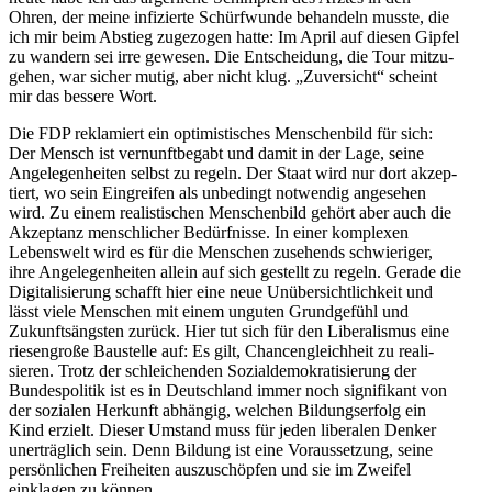
Ohren, der meine infizierte Schürf­wunde behandeln musste, die
ich mir beim Abstieg zugezogen hatte: Im April auf diesen Gipfel
zu wandern sei irre gewesen. Die Entscheidung, die Tour mitzu­
gehen, war sicher mutig, aber nicht klug. „Zuver­sicht“ scheint
mir das bessere Wort.
Die FDP rekla­miert ein optimis­ti­sches Menschenbild für sich:
Der Mensch ist vernunft­begabt und damit in der Lage, seine
Angele­gen­heiten selbst zu regeln. Der Staat wird nur dort akzep­
tiert, wo sein Eingreifen als unbedingt notwendig angesehen
wird. Zu einem realis­ti­schen Menschenbild gehört aber auch die
Akzeptanz mensch­licher Bedürf­nisse. In einer komplexen
Lebenswelt wird es für die Menschen zusehends schwie­riger,
ihre Angele­gen­heiten allein auf sich gestellt zu regeln. Gerade die
Digita­li­sierung schafft hier eine neue Unüber­sicht­lichkeit und
lässt viele Menschen mit einem unguten Grund­gefühl und
Zukunfts­ängsten zurück. Hier tut sich für den Libera­lismus eine
riesen­große Baustelle auf: Es gilt, Chancen­gleichheit zu reali­
sieren. Trotz der schlei­chenden Sozial­de­mo­kra­ti­sierung der
Bundes­po­litik ist es in Deutschland immer noch signi­fikant von
der sozialen Herkunft abhängig, welchen Bildungs­erfolg ein
Kind erzielt. Dieser Umstand muss für jeden liberalen Denker
unerträglich sein. Denn Bildung ist eine Voraus­setzung, seine
persön­lichen Freiheiten auszu­schöpfen und sie im Zweifel
einklagen zu können.