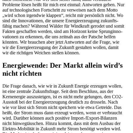
Probleme lösen heißt für mich erst einmal: Antworten geben. Nur
auf techno­lo­gi­schen Fortschritt zu verweisen nach dem Motto
„wird schon irgendwie klappen“, reicht mir persönlich nicht. Wo
sind die Innova­tionen, die unsere Energie­er­zeugung zukunfts­
fähig machen? Während Wälder für Windkraft gerodet und somit
Fakten geschaffen werden, sind am Horizont keine Sprung­in­no­
va­tionen zu erkennen, die uns zeitnah aus der Patsche helfen
könnten. Wir brauchen aber jetzt Antworten auf die Frage, wie
wir die Energie­er­zeugung der Zukunft gestalten wollen, damit
wir die richtigen Weichen stellen können.
Energie­wende: Der Markt allein wird’s
nicht richten
Die Frage danach, wie wir in Zukunft Energie erzeugen wollen,
ist eine zentrale Zukunfts­frage. Seit dem Beschluss, aus der
Kernenergie auszu­steigen, ist es nicht mehr gelungen, den CO2-
Ausstoß bei der Energie­er­zeugung deutlich zu drosseln. Nach
wie vor lässt sich Strom nicht speichern wie etwa Getreide. Das
heißt, der Strom muss dann erzeugt werden, wenn er verbraucht
wird. Darüber können auch positive Import-/Export-Bilanzen
nicht hinweg­täu­schen. Hinzu kommt, dass mit dem Ausbau der
Elektro-Mobilität in Zukunft mehr Strom benötigt werden wird.