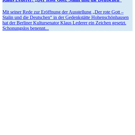
Mit seiner Rede zur Eröffnung der Ausstellung „Der rote Gott –
Stalin und die Deutschen“ in der Gedenk­stätte Hohen­schön­hausen
hat der Berliner Kultur­se­nator Klaus Lederer ein Zeichen gesetzt.
Schonungslos benennt...