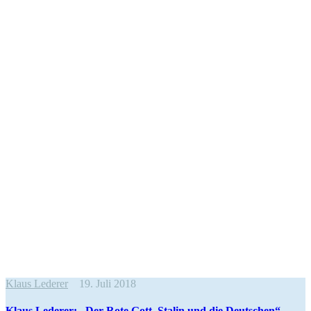
Klaus Lederer
19. Juli 2018
Klaus Lederer: „Der Rote Gott. Stalin und die Deutschen“