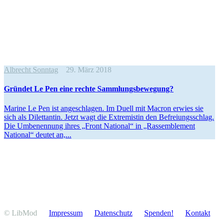
Albrecht Sonntag
29. März 2018
Gründet Le Pen eine rechte Sammlungsbewegung?
Marine Le Pen ist angeschlagen. Im Duell mit Macron erwies sie
sich als Dilet­tantin. Jetzt wagt die Extre­mistin den Befrei­ungs­schlag.
Die Umbenennung ihres „Front National“ in „Rassem­blement
National“ deutet an,...
© LibMod
Impressum
Daten­schutz
Spenden!
Kontakt