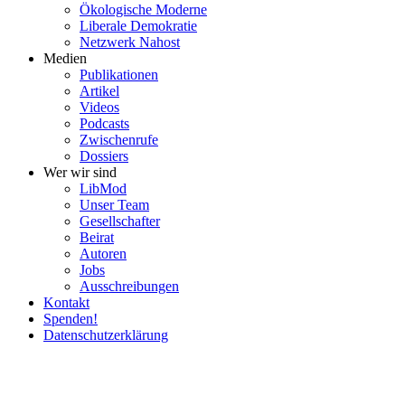
Ökolo­gische Moderne
Liberale Demokratie
Netzwerk Nahost
Medien
Publi­ka­tionen
Artikel
Videos
Podcasts
Zwischenrufe
Dossiers
Wer wir sind
LibMod
Unser Team
Gesell­schafter
Beirat
Autoren
Jobs
Ausschrei­bungen
Kontakt
Spenden!
Daten­schutz­er­klärung