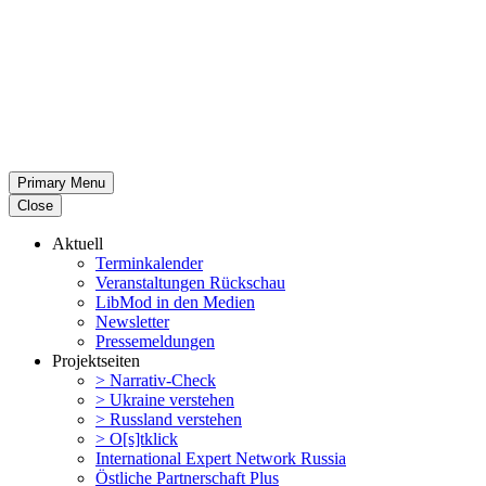
Primary Menu
Close
Aktuell
Termin­ka­lender
Veran­stal­tungen Rückschau
LibMod in den Medien
Newsletter
Presse­mel­dungen
Projekt­seiten
> Narrativ-Check
> Ukraine verstehen
> Russland verstehen
> O[s]tklick
Inter­na­tional Expert Network Russia
Östliche Partner­schaft Plus