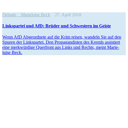
Debatte
Marieluise Beck
27. April 2018
Links­partei und AfD: Brüder und Schwestern im Geiste
Wenn AfD Abgeordnete auf die Krim reisen, wandeln Sie auf den
Spuren der Links­partei. Den Propa­gan­disten des Kremls assis­tiert
eine merkwürdige Querfront aus Links und Rechts, meint Marie­
luise Beck.