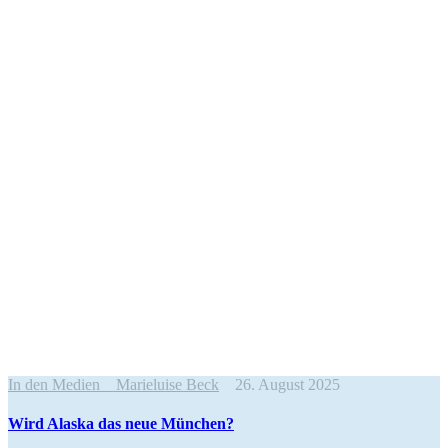
In den Medien
Marieluise Beck
26. August 2025
Wird Alaska das neue München?