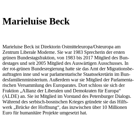
Marieluise Beck
Marieluise Beck ist Direk­to­rin Ostmitteleuropa/​Osteuropa am
Zentrum Liberale Moderne. Sie war 1983 Spre­che­rin der ersten
grünen Bun­des­tags­frak­tion, von 1983 bis 2017 Mit­glied des Bun­
des­ta­ges und seit 2005 Mit­glied des Aus­wär­ti­gen Aus­schus­ses. In
der rot-grünen Bun­des­re­gie­rung hatte sie das Amt der Migra­ti­ons­be­
auf­trag­ten inne und war par­la­men­ta­ri­sche Staats­se­kre­tä­rin im Bun­
des­fa­mi­li­en­mi­nis­te­rium. Außer­dem war sie Mit­glied der Par­la­men­ta­
ri­schen Ver­samm­lung des Euro­pa­ra­tes. Dort schloss sie sich der
Frak­tion „Allianz der Libe­ra­len und Demo­kra­ten für Europa“
(ALDE) an. Sie ist Mit­glied im Vor­stand des Peters­bur­ger Dialogs.
Während des ser­bisch-bos­ni­schen Krieges grün­dete sie das Hilfs­
werk „Brücke der Hoff­nung“, das inzwi­schen über 10 Mil­lio­nen
Euro für huma­ni­täre Pro­jekte umge­setzt hat.