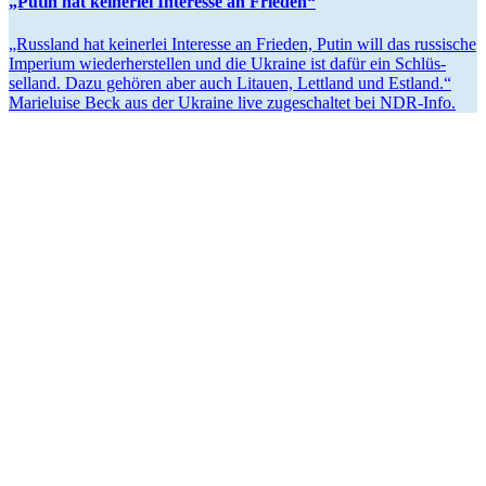
„Putin hat keinerlei Interesse an Frieden“
„Russland hat keinerlei Interesse an Frieden, Putin will das russische
Imperium wieder­her­stellen und die Ukraine ist dafür ein Schlüs­
selland. Dazu gehören aber auch Litauen, Lettland und Estland.“
Marie­luise Beck aus der Ukraine live zugeschaltet bei NDR-Info.