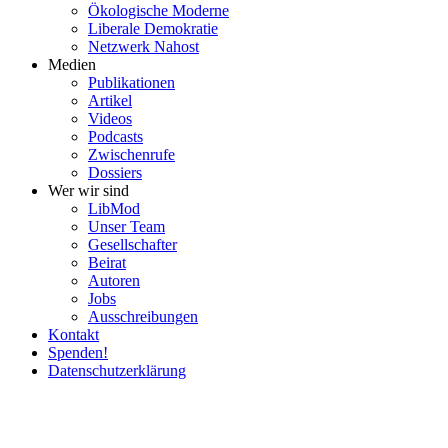
Ökolo­gische Moderne
Liberale Demokratie
Netzwerk Nahost
Medien
Publi­ka­tionen
Artikel
Videos
Podcasts
Zwischenrufe
Dossiers
Wer wir sind
LibMod
Unser Team
Gesell­schafter
Beirat
Autoren
Jobs
Ausschrei­bungen
Kontakt
Spenden!
Daten­schutz­er­klärung