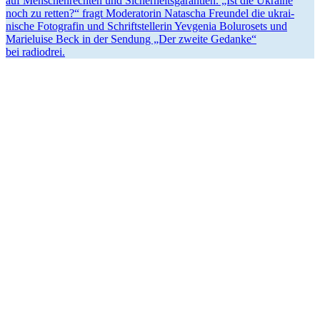
auf Menschen­rechten und Sicher­heits­ga­rantien. „Ist die Ukraine
noch zu retten?“ fragt Modera­torin Natascha Freundel die ukrai­
nische Fotografin und Schrift­stel­lerin Yevgenia Bolurosets und
Marie­luise Beck in der Sendung „Der zweite Gedanke“
bei radiodrei.