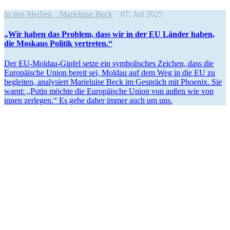
In den Medien
Marieluise Beck
07. Juli 2025
„Wir haben das Problem, dass wir in der EU Länder haben,
die Moskaus Politik vertreten.“
Der EU-Moldau-Gipfel setze ein symbo­li­sches Zeichen, dass die
Europäische Union bereit sei, Moldau auf dem Weg in die EU zu
begleiten, analy­siert Marie­luise Beck im Gespräch mit Phoenix. Sie
warnt: „Putin möchte die Europäische Union von außen wie von
innen zerlegen.“ Es gehe daher immer auch um uns.