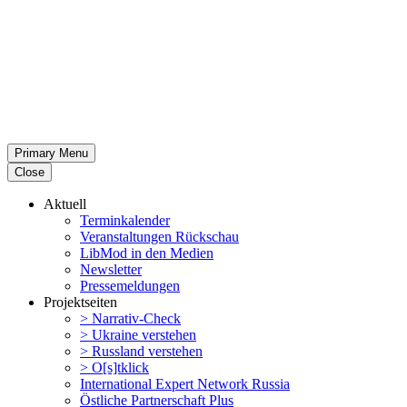
Primary Menu
Close
Aktuell
Termin­ka­lender
Veran­stal­tungen Rückschau
LibMod in den Medien
Newsletter
Presse­mel­dungen
Projekt­seiten
> Narrativ-Check
> Ukraine verstehen
> Russland verstehen
> O[s]tklick
Inter­na­tional Expert Network Russia
Östliche Partner­schaft Plus