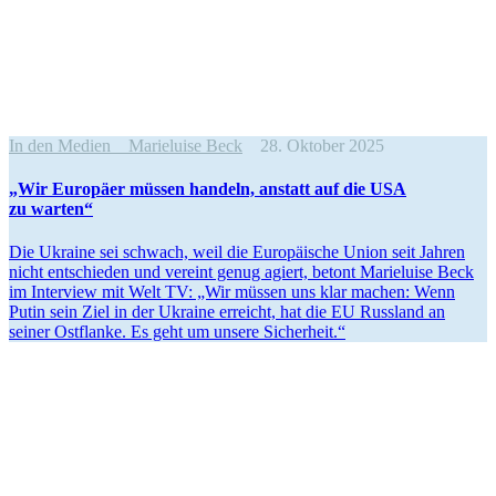
In den Medien
Marieluise Beck
28. Oktober 2025
„Wir Europäer müssen handeln, anstatt auf die USA
zu warten“
Die Ukraine sei schwach, weil die Europäische Union seit Jahren
nicht entschieden und vereint genug agiert, betont Marie­luise Beck
im Interview mit Welt TV: „Wir müssen uns klar machen: Wenn
Putin sein Ziel in der Ukraine erreicht, hat die EU Russland an
seiner Ostflanke. Es geht um unsere Sicherheit.“