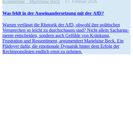
Kommentar
Marieluise Beck
17. Februar 2026
Was fehlt in der Ausein­an­der­setzung mit der AfD?
Warum verfängt die Rhetorik der AfD, obwohl ihre politi­schen
Versprechen so leicht zu durch­schauen sind? Nicht allein Sachar­gu­
mente entscheiden, sondern auch Gefühle von Kränkung,
Frustration und Ressen­timent, argumen­tiert Marie­luise Beck. Ein
Plädoyer dafür, die emotionale Dynamik hinter dem Erfolg der
Rechts­po­pu­listen endlich ernst zu nehmen.