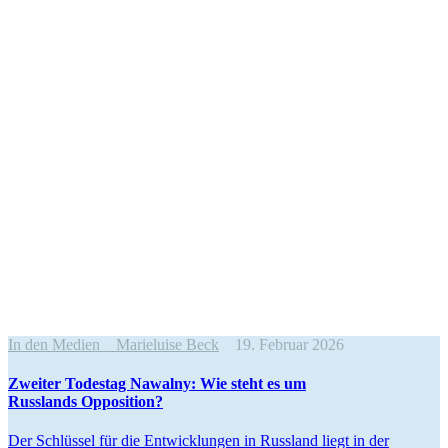
In den Medien
Marieluise Beck
19. Februar 2026
Zweiter Todestag Nawalny: Wie steht es um
Russlands Opposition?
Der Schlüssel für die Entwick­lungen in Russland liegt in der