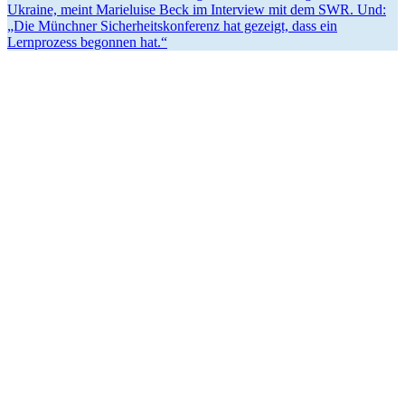
Ukraine, meint Marie­luise Beck im Interview mit dem SWR. Und:
„Die Münchner Sicher­heits­kon­ferenz hat gezeigt, dass ein
Lernprozess begonnen hat.“