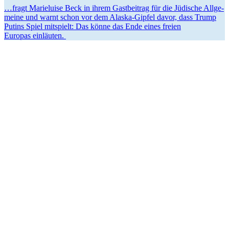
…fragt Marie­luise Beck in ihrem Gastbeitrag für die Jüdische Allge­
meine und warnt schon vor dem Alaska-Gipfel davor, dass Trump
Putins Spiel mitspielt: Das könne das Ende eines freien
Europas einläuten.