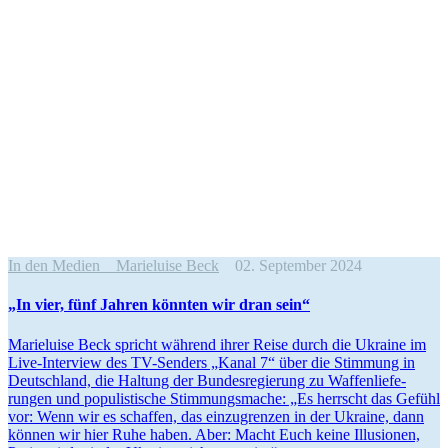
In den Medien
Marieluise Beck
02. September 2024
„In vier, fünf Jahren könnten wir dran sein“
Marie­luise Beck spricht während ihrer Reise durch die Ukraine im
Live-Interview des TV-Senders „Kanal 7“ über die Stimmung in
Deutschland, die Haltung der Bundes­re­gierung zu Waffen­lie­fe­
rungen und populis­tische Stimmungs­mache: „Es herrscht das Gefühl
vor: Wenn wir es schaffen, das einzu­grenzen in der Ukraine, dann
können wir hier Ruhe haben. Aber: Macht Euch keine Illusionen,