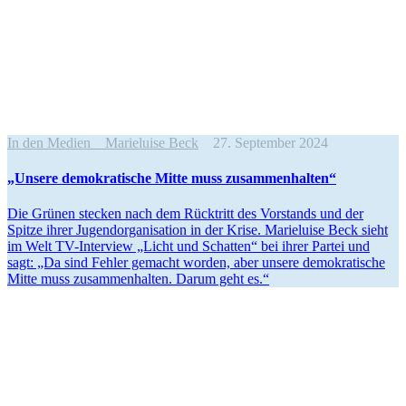
In den Medien
Marieluise Beck
27. September 2024
„Unsere demokra­tische Mitte muss zusammenhalten“
Die Grünen stecken nach dem Rücktritt des Vorstands und der
Spitze ihrer Jugend­or­ga­ni­sation in der Krise. Marie­luise Beck sieht
im Welt TV-Interview „Licht und Schatten“ bei ihrer Partei und
sagt: „Da sind Fehler gemacht worden, aber unsere demokra­tische
Mitte muss zusam­men­halten. Darum geht es.“