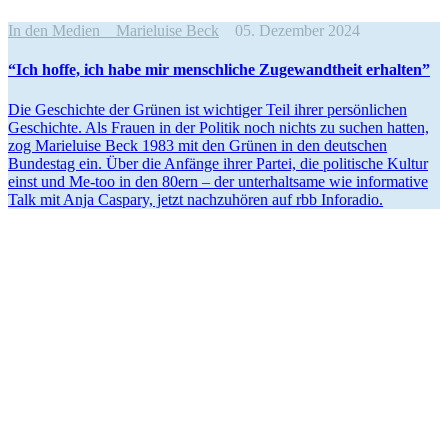
In den Medien
Marieluise Beck
05. Dezember 2024
“Ich hoffe, ich habe mir mensch­liche Zugewandtheit erhalten”
Die Geschichte der Grünen ist wichtiger Teil ihrer persön­lichen
Geschichte. Als Frauen in der Politik noch nichts zu suchen hatten,
zog Marie­luise Beck 1983 mit den Grünen in den deutschen
Bundestag ein. Über die Anfänge ihrer Partei, die politische Kultur
einst und Me-too in den 80ern – der unter­haltsame wie infor­mative
Talk mit Anja Caspary, jetzt nachzu­hören auf rbb Inforadio.