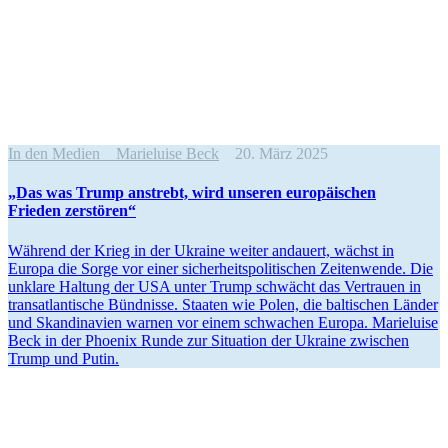
In den Medien
Marieluise Beck
20. März 2025
„Das was Trump anstrebt, wird unseren europäi­schen
Frieden zerstören“
Während der Krieg in der Ukraine weiter andauert, wächst in
Europa die Sorge vor einer sicher­heits­po­li­ti­schen Zeiten­wende. Die
unklare Haltung der USA unter Trump schwächt das Vertrauen in
trans­at­lan­tische Bündnisse. Staaten wie Polen, die balti­schen Länder
und Skandi­navien warnen vor einem schwachen Europa. Marie­luise
Beck in der Phoenix Runde zur Situation der Ukraine zwischen
Trump und Putin.