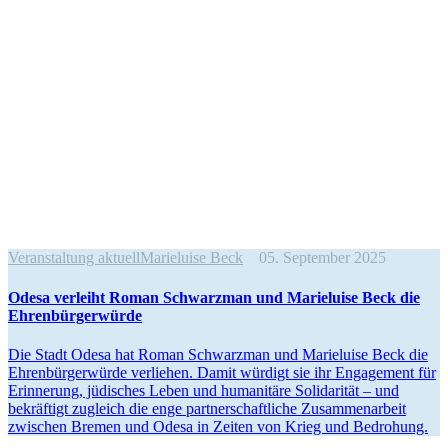
Veranstaltung aktuell
Marieluise Beck
05. September 2025
Odesa verleiht Roman Schwarzman und Marie­luise Beck die
Ehrenbürgerwürde
Die Stadt Odesa hat Roman Schwarzman und Marie­luise Beck die
Ehren­bür­ger­würde verliehen. Damit würdigt sie ihr Engagement für
Erinnerung, jüdisches Leben und humanitäre Solida­rität – und
bekräftigt zugleich die enge partner­schaft­liche Zusam­men­arbeit
zwischen Bremen und Odesa in Zeiten von Krieg und Bedrohung.