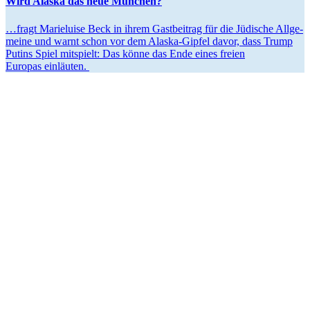
Wird Alaska das neue München?
…fragt Marie­luise Beck in ihrem Gastbeitrag für die Jüdische Allge­
meine und warnt schon vor dem Alaska-Gipfel davor, dass Trump
Putins Spiel mitspielt: Das könne das Ende eines freien
Europas einläuten.