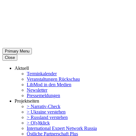
Primary Menu
Close
Aktuell
Termin­ka­lender
Veran­stal­tungen Rückschau
LibMod in den Medien
Newsletter
Presse­mel­dungen
Projekt­seiten
> Narrativ-Check
> Ukraine verstehen
> Russland verstehen
> O[s]tklick
Inter­na­tional Expert Network Russia
Östliche Partner­schaft Plus