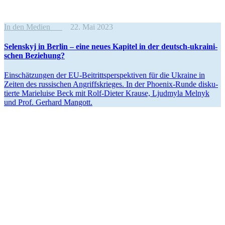
In den Medien
22. Mai 2023
Selenskyj in Berlin – eine neues Kapitel in der deutsch-ukrai­ni­
schen Beziehung?
Einschät­zungen der EU-Beitritts­per­spek­tiven für die Ukraine in
Zeiten des russi­schen Angriffs­krieges. In der Phoenix-Runde disku­
tierte Marie­luise Beck mit Rolf-Dieter Krause, Ljudmyla Melnyk
und Prof. Gerhard Mangott.