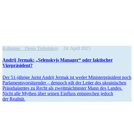
Kolumne
Denis Trubetskoy
24. April 2023
Andrij Jermak: „Selen­skyjs Manager“ oder fak­ti­scher
Vizepräsident?
Der 51-jährige Jurist Andrij Jermak ist weder Minis­ter­prä­si­dent noch
Par­la­ments­vor­sit­zen­der – dennoch gilt der Leiter des ukrai­ni­schen
Prä­si­di­al­am­tes zu Recht als zweit­mäch­tigs­ter Mann des Landes.
Nicht alle Mythen über seinen Ein­fluss ent­spre­chen jedoch
der Realität.