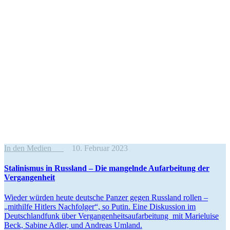
In den Medien
10. Februar 2023
Stali­nismus in Russland – Die mangelnde Aufar­beitung der
Vergangenheit
Wieder würden heute deutsche Panzer gegen Russland rollen –
„mithilfe Hitlers Nachfolger“, so Putin. Eine Diskussion im
Deutsch­landfunk über Vergan­gen­heits­auf­ar­beitung mit Marie­luise
Beck, Sabine Adler, und Andreas Umland.