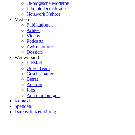
Ökolo­gische Moderne
Liberale Demokratie
Netzwerk Nahost
Medien
Publi­ka­tionen
Artikel
Videos
Podcasts
Zwischenrufe
Dossiers
Wer wir sind
LibMod
Unser Team
Gesell­schafter
Beirat
Autoren
Jobs
Ausschrei­bungen
Kontakt
Spenden!
Daten­schutz­er­klärung