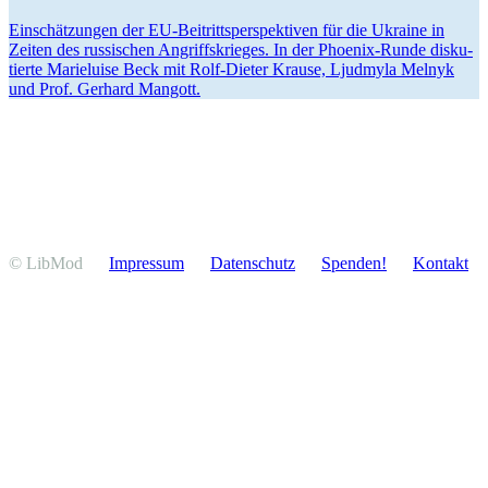
Einschät­zungen der EU-Beitritts­per­spek­tiven für die Ukraine in
Zeiten des russi­schen Angriffs­krieges. In der Phoenix-Runde disku­
tierte Marie­luise Beck mit Rolf-Dieter Krause, Ljudmyla Melnyk
und Prof. Gerhard Mangott.
© LibMod
Impressum
Daten­schutz
Spenden!
Kontakt