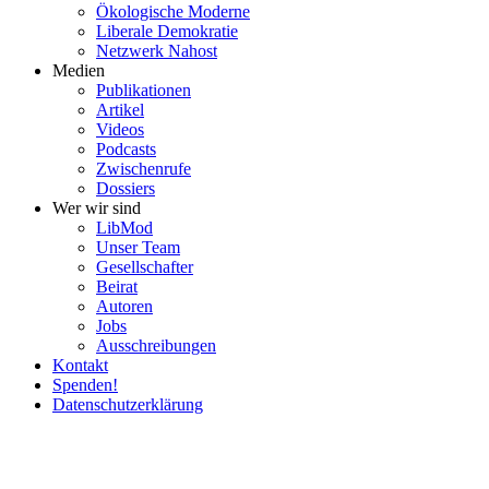
Ökolo­gische Moderne
Liberale Demokratie
Netzwerk Nahost
Medien
Publi­ka­tionen
Artikel
Videos
Podcasts
Zwischenrufe
Dossiers
Wer wir sind
LibMod
Unser Team
Gesell­schafter
Beirat
Autoren
Jobs
Ausschrei­bungen
Kontakt
Spenden!
Daten­schutz­er­klärung