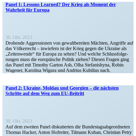
Panel 1: Lessons Learned? Der Krieg als Moment der
Wahrheit für Europa
30. Okt. 2023
Drohende Aggres­sionen von gewalt­be­reiten Mächten, Angriffe auf
das Völker­recht – inwiefern ist der Krieg gegen die Ukraine als
„Zeiten­wende“ für Europa zu sehen? Und welche Schluss­fol­ge­
rungen muss die europäische Politik ziehen? Diesen Fragen ging
das Panel mit Timothy Garton Ash, Olha Stefa­nishyna, Robin
Wagener, Karolina Wigura und Andrius Kubilius nach.
Panel 2: Ukraine, Moldau und Georgien – die nächsten
Schritte auf dem Weg zum EU-Beitritt
30. Okt. 2023
Auf dem zweiten Panel disku­tierten die Bundes­tags­ab­ge­ord­neten
Thomas Hacker, Anton Hofreiter, Tilmann Kuban, Christian Petry