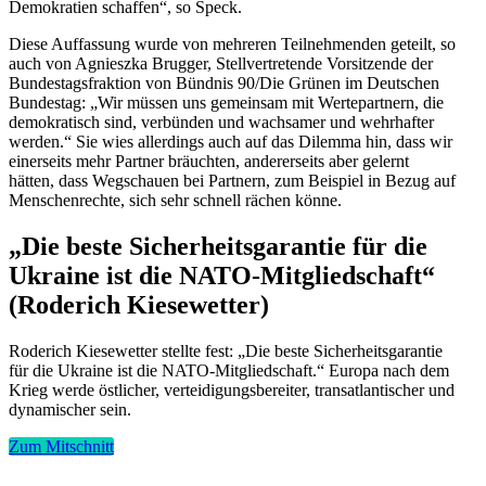
Demokratien schaffen“, so Speck.
Diese Auffassung wurde von mehreren Teilneh­menden geteilt, so
auch von Agnieszka Brugger, Stell­ver­tre­tende Vorsit­zende der
Bundes­tags­fraktion von Bündnis 90/​Die Grünen im Deutschen
Bundestag: „Wir müssen uns gemeinsam mit Werte­partnern, die
demokra­tisch sind, verbünden und wachsamer und wehrhafter
werden.“ Sie wies aller­dings auch auf das Dilemma hin, dass wir
einer­seits mehr Partner bräuchten, anderer­seits aber gelernt
hätten, dass Wegschauen bei Partnern, zum Beispiel in Bezug auf
Menschen­rechte, sich sehr schnell rächen könne.
„Die beste Sicher­heits­ga­rantie für die
Ukraine ist die NATO-Mitglied­schaft“
(Roderich Kiesewetter)
Roderich Kiese­wetter stellte fest: „Die beste Sicher­heits­ga­rantie
für die Ukraine ist die NATO-Mitglied­schaft.“ Europa nach dem
Krieg werde östlicher, vertei­di­gungs­be­reiter, trans­at­lan­ti­scher und
dynami­scher sein.
Zum Mitschnitt