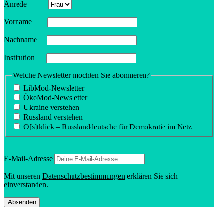
Anrede
Vorname
Nachname
Insti­tution
Welche Newsletter möchten Sie abonnieren?
LibMod-Newsletter
ÖkoMod-Newsletter
Ukraine verstehen
Russland verstehen
O[s]tklick – Russland­deutsche für Demokratie im Netz
E‑Mail-Adresse
Mit unseren
Daten­schutz­be­stim­mungen
erklären Sie sich
einverstanden.