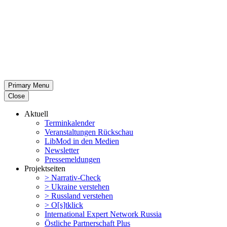
Primary Menu
Close
Aktuell
Termin­ka­lender
Veran­stal­tungen Rückschau
LibMod in den Medien
Newsletter
Presse­mel­dungen
Projekt­seiten
> Narrativ-Check
> Ukraine verstehen
> Russland verstehen
> O[s]tklick
Inter­na­tional Expert Network Russia
Östliche Partner­schaft Plus