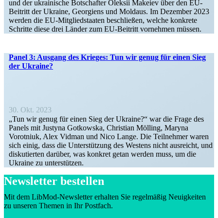
und der ukrai­nische Botschafter Oleksii Makeiev über den EU-
Beitritt der Ukraine, Georgiens und Moldaus. Im Dezember 2023
werden die EU-Mitglie­d­­staaten beschließen, welche konkrete
Schritte diese drei Länder zum EU-Beitritt vornehmen müssen.
Panel 3: Ausgang des Krieges: Tun wir genug für einen Sieg
der Ukraine?
30. Okt. 2023
„Tun wir genug für einen Sieg der Ukraine?“ war die Frage des
Panels mit Justyna Gotkowska, Christian Mölling, Maryna
Vorotniuk, Alex Vidman und Nico Lange. Die Teilnehmer waren
sich einig, dass die Unter­stützung des Westens nicht ausreicht, und
disku­tierten darüber, was konkret getan werden muss, um die
Ukraine zu unterstützen.
Newsletter bestellen
Mit dem LibMod-Newsletter erhalten Sie regel­mäßig Neuig­keiten
zu unseren Themen in Ihr Postfach.