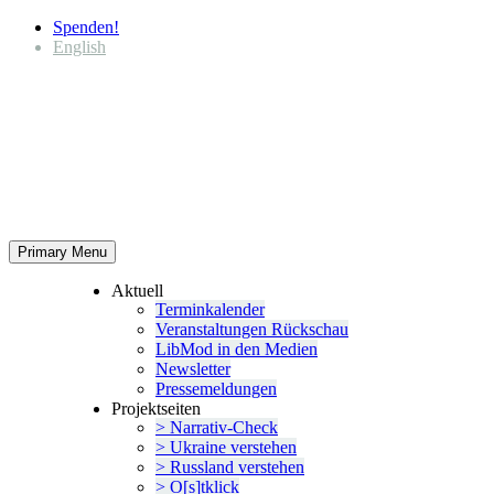
Spenden!
English
Primary Menu
Aktuell
Termin­ka­lender
Veran­stal­tungen Rückschau
LibMod in den Medien
Newsletter
Presse­mel­dungen
Projekt­seiten
> Narrativ-Check
> Ukraine verstehen
> Russland verstehen
> O[s]tklick