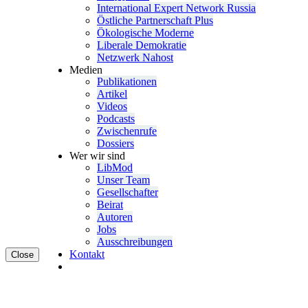
Inter­na­tional Expert Network Russia
Östliche Partner­schaft Plus
Ökolo­gische Moderne
Liberale Demokratie
Netzwerk Nahost
Medien
Publi­ka­tionen
Artikel
Videos
Podcasts
Zwischenrufe
Dossiers
Wer wir sind
LibMod
Unser Team
Gesell­schafter
Beirat
Autoren
Jobs
Ausschrei­bungen
Kontakt
Close