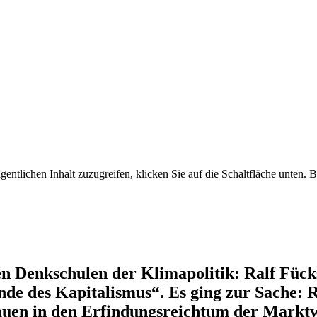
ent­lichen Inhalt zuzugreifen, klicken Sie auf die Schalt­fläche unten. Bi
ßen Denkschulen der Klima­po­litik: Ralf F
e des Kapita­lismus“. Es ging zur Sache: Rück
en in den Erfin­dungs­reichtum der Markt­wirt