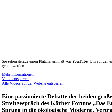
Sie sehen gerade einen Platz­hal­ter­inhalt von
YouTube
. Um auf den eig
geben werden.
Mehr Infor­ma­tionen
Video entsperren
Alle Videos auf der Website entsperren
Eine passio­nierte Debatte der beiden gro
Streit­ge­spräch des Körber Forums „Das End
Sprung in die ökolo­gische Moderne, Vertrau