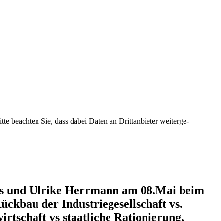
tte beachten Sie, dass dabei Daten an Dritt­an­bieter weiter­ge­
ücks und Ulrike Herrmann am 08.Mai beim
bau der Indus­trie­ge­sell­schaft vs.
­schaft vs staat­liche Ratio­nierung,