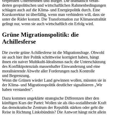
verprellten Unter­nehmen und Bürger. Die drama­tisch verän­
derten geopo­li­ti­schen und wirtschaft­lichen Rahmen­be­din­gungen
schlagen auch auf die Klima- und Energie­po­litik durch. Eine
Kurskor­rektur ist überfällig, wenn man verhindern will, dass sie
unter die Räder kommt. Die Trans­for­mation zur Klima­neu­tra­lität
gelingt nur, wenn sie auch wirtschaftlich ein Erfolg wird.
Grüne Migra­ti­ons­po­litik: die
Achillesferse
Die zweite grüne Achil­les­ferse ist die Migra­ti­ons­frage. Obwohl
sie auch hier ihre Politik schritt­weise korri­giert haben, hängt
ihnen ein naiver Multi­kulti-Idealismus nach; die Unter­schätzung
des Konflikt­po­ten­zials massen­hafter Einwan­derung und eine
morali­sie­rende Abwehr aller Forde­rungen nach Kontrolle
und Begrenzung.
Wenn die Grünen wieder Land gewinnen wollen, müssten sie in
der Klima- und Migra­ti­ons­po­litik deutlicher signa­li­sieren „Wir
haben verstanden“.
Dazu kommen ungeklärte strate­gische Diffe­renzen über den
künftigen Kurs der Partei: Wollen sie als öko-sozial­li­berale Kraft
das demokra­tische Zentrum der Republik stärken oder geht die
Reise in Richtung Links­bündnis? Die Antwort hängt nicht allein