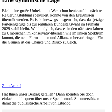
Eine dynamische Lage
Bleibt eine große Unbekannte: Wer schon heute auf die nächste
Regie­rungs­bildung speku­liert, könnte von den Ereig­nissen
überrollt werden. Es ist keineswegs ausge­macht, dass das jetzige
Partei­en­gefüge bis zur regulären Bundes­tagswahl im Frühjahr
2029 stabil bleibt. Wohl möglich, dass es in den nächsten Jahren
zu Umbrüchen im konser­vativ-liberalen wie im linken Spektrum
kommt, die neue Forma­tionen und Allianzen hervor­bringen. Für
die Grünen ist das Chance und Risiko zugleich.
Zum Artikel
Hat Ihnen unser Beitrag gefallen? Dann spenden Sie doch
einfach und bequem über unser Spendentool. Sie unter­stützen
damit die publi­zis­tische Arbeit von LibMod.