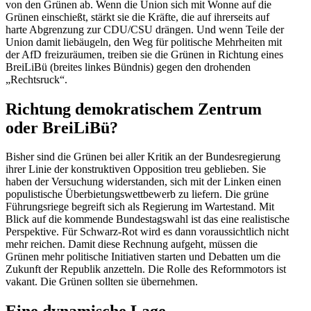
von den Grünen ab. Wenn die Union sich mit Wonne auf die
Grünen einschießt, stärkt sie die Kräfte, die auf ihrer­seits auf
harte Abgrenzung zur CDU/​CSU drängen. Und wenn Teile der
Union damit liebäugeln, den Weg für politische Mehrheiten mit
der AfD freizu­räumen, treiben sie die Grünen in Richtung eines
BreiLiBü (breites linkes Bündnis) gegen den drohenden
„Rechtsruck“.
Richtung demokra­ti­schem Zentrum
oder BreiLiBü?
Bisher sind die Grünen bei aller Kritik an der Bundes­re­gierung
ihrer Linie der konstruk­tiven Opposition treu geblieben. Sie
haben der Versu­chung wider­standen, sich mit der Linken einen
populis­tische Überbie­tungs­wett­bewerb zu liefern. Die grüne
Führungs­riege begreift sich als Regierung im Warte­stand. Mit
Blick auf die kommende Bundes­tagswahl ist das eine realis­tische
Perspektive. Für Schwarz-Rot wird es dann voraus­sichtlich nicht
mehr reichen. Damit diese Rechnung aufgeht, müssen die
Grünen mehr politische Initia­tiven starten und Debatten um die
Zukunft der Republik anzetteln. Die Rolle des Reform­motors ist
vakant. Die Grünen sollten sie übernehmen.