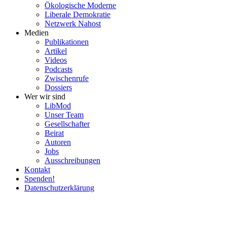
Ökolo­gische Moderne
Liberale Demokratie
Netzwerk Nahost
Medien
Publi­ka­tionen
Artikel
Videos
Podcasts
Zwischenrufe
Dossiers
Wer wir sind
LibMod
Unser Team
Gesell­schafter
Beirat
Autoren
Jobs
Ausschrei­bungen
Kontakt
Spenden!
Daten­schutz­er­klärung