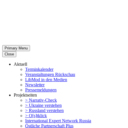
Primary Menu
Close
Aktuell
Termin­ka­lender
Veran­stal­tungen Rückschau
LibMod in den Medien
Newsletter
Presse­mel­dungen
Projekt­seiten
> Narrativ-Check
> Ukraine verstehen
> Russland verstehen
> O[s]tklick
Inter­na­tional Expert Network Russia
Östliche Partner­schaft Plus