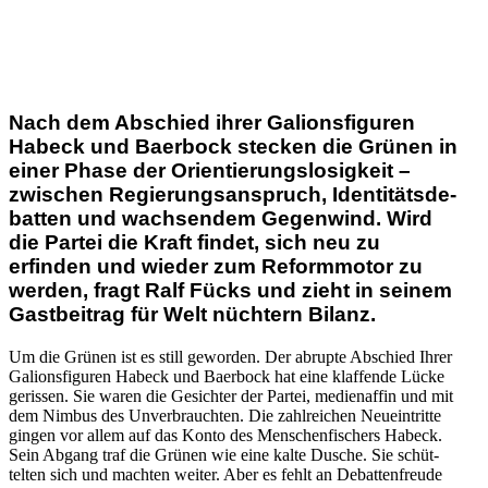
Nach dem Abschied ihrer Galions­fi­guren
Habeck und Baerbock stecken die Grünen in
einer Phase der Orien­tie­rungs­lo­sigkeit –
zwischen Regie­rungs­an­spruch, Identi­täts­de­
batten und wachsendem Gegenwind. Wird
die Partei die Kraft findet, sich neu zu
erfinden und wieder zum Reform­motor zu
werden, fragt Ralf Fücks und zieht in seinem
Gastbeitrag für Welt nüchtern Bilanz.
Um die Grünen ist es still geworden. Der abrupte Abschied Ihrer
Galions­fi­guren Habeck und Baerbock hat eine klaffende Lücke
gerissen. Sie waren die Gesichter der Partei, medien­affin und mit
dem Nimbus des Unver­brauchten. Die zahlreichen Neuein­tritte
gingen vor allem auf das Konto des Menschen­fi­schers Habeck.
Sein Abgang traf die Grünen wie eine kalte Dusche. Sie schüt­
telten sich und machten weiter. Aber es fehlt an Debat­ten­freude