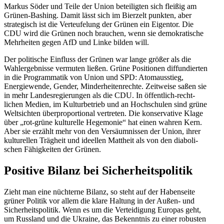
Markus Söder und Teile der Union betei­ligten sich fleißig am
Grünen-Bashing. Damit lässt sich im Bierzelt punkten, aber
strate­gisch ist die Verteu­felung der Grünen ein Eigentor. Die
CDU wird die Grünen noch brauchen, wenn sie demokra­tische
Mehrheiten gegen AfD und Linke bilden will.
Der politische Einfluss der Grünen war lange größer als die
Wahler­geb­nisse vermuten ließen. Grüne Positionen diffun­dierten
in die Program­matik von Union und SPD: Atomaus­stieg,
Energie­wende, Gender, Minder­hei­ten­rechte. Zeitweise saßen sie
in mehr Landes­re­gie­rungen als die CDU. In öffentlich-recht­
lichen Medien, im Kultur­be­trieb und an Hochschulen sind grüne
Weltsichten überpro­por­tional vertreten. Die konser­vative Klage
über „rot-grüne kultu­relle Hegemonie“ hat einen wahren Kern.
Aber sie erzählt mehr von den Versäum­nissen der Union, ihrer
kultu­rellen Trägheit und ideellen Mattheit als von den diabo­li­
schen Fähig­keiten der Grünen.
Positive Bilanz bei Sicherheitspolitik
Zieht man eine nüchterne Bilanz, so steht auf der Haben­seite
grüner Politik vor allem die klare Haltung in der Außen- und
Sicher­heits­po­litik. Wenn es um die Vertei­digung Europas geht,
um Russland und die Ukraine, das Bekenntnis zu einer robusten