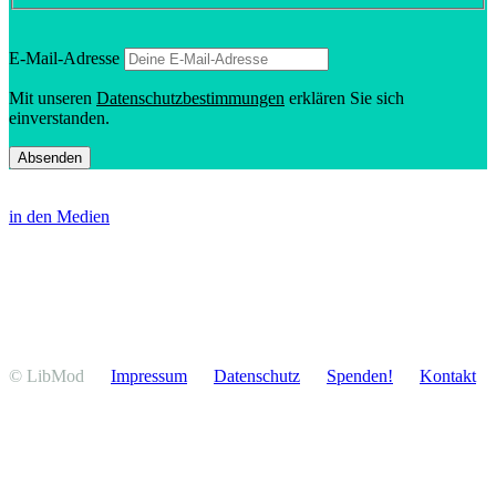
E‑Mail-Adresse
Mit unseren
Daten­schutz­be­stim­mungen
erklären Sie sich
einverstanden.
in den Medien
© LibMod
Impressum
Daten­schutz
Spenden!
Kontakt