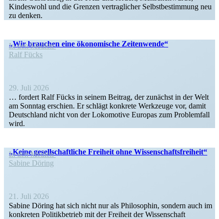
Kindeswohl und die Grenzen vertrag­licher Selbst­be­stimmung neu
zu denken.
„Wir brauchen eine ökono­mische Zeitenwende“
In den Medien
Ralf Fücks
29. Juli 2026
… fordert Ralf Fücks in seinem Beitrag, der zunächst in der Welt
am Sonntag erschien. Er schlägt konkrete Werkzeuge vor, damit
Deutschland nicht von der Lokomotive Europas zum Problemfall
wird.
„Keine gesell­schaft­liche Freiheit ohne Wissenschaftsfreiheit“
In den Medien
Sabine Döring
21. Juli 2026
Sabine Döring hat sich nicht nur als Philo­sophin, sondern auch im
konkreten Politik­be­trieb mit der Freiheit der Wissen­schaft