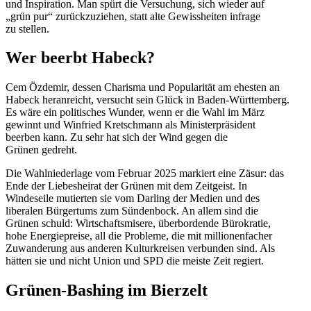
und Inspi­ration. Man spürt die Versu­chung, sich wieder auf
„grün pur“ zurück­zu­ziehen, statt alte Gewiss­heiten infrage
zu stellen.
Wer beerbt Habeck?
Cem Özdemir, dessen Charisma und Popula­rität am ehesten an
Habeck heran­reicht, versucht sein Glück in Baden-Württemberg.
Es wäre ein politi­sches Wunder, wenn er die Wahl im März
gewinnt und Winfried Kretschmann als Minis­ter­prä­sident
beerben kann. Zu sehr hat sich der Wind gegen die
Grünen gedreht.
Die Wahlnie­derlage vom Februar 2025 markiert eine Zäsur: das
Ende der Liebes­heirat der Grünen mit dem Zeitgeist. In
Windeseile mutierten sie vom Darling der Medien und des
liberalen Bürgertums zum Sündenbock. An allem sind die
Grünen schuld: Wirtschafts­misere, überbor­dende Bürokratie,
hohe Energie­preise, all die Probleme, die mit millio­nen­facher
Zuwan­derung aus anderen Kultur­kreisen verbunden sind. Als
hätten sie und nicht Union und SPD die meiste Zeit regiert.
Grünen-Bashing im Bierzelt