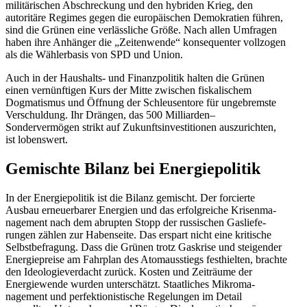
militä­ri­schen Abschre­ckung und den hybriden Krieg, den
autoritäre Regimes gegen die europäi­schen Demokratien führen,
sind die Grünen eine verläss­liche Größe. Nach allen Umfragen
haben ihre Anhänger die „Zeiten­wende“ konse­quenter vollzogen
als die Wähler­basis von SPD und Union.
Auch in der Haushalts- und Finanz­po­litik halten die Grünen
einen vernünf­tigen Kurs der Mitte zwischen fiska­li­schem
Dogma­tismus und Öffnung der Schleu­sentore für ungebremste
Verschuldung. Ihr Drängen, das 500 Milliarden–
Sondervermögen strikt auf Zukunfts­in­ves­ti­tionen auszu­richten,
ist lobenswert.
Gemischte Bilanz bei Energiepolitik
In der Energie­po­litik ist die Bilanz gemischt. Der forcierte
Ausbau erneu­er­barer Energien und das erfolg­reiche Krisen­ma­
nagement nach dem abrupten Stopp der russi­schen Gaslie­fe­
rungen zählen zur Haben­seite. Das erspart nicht eine kritische
Selbst­be­fragung. Dass die Grünen trotz Gaskrise und steigender
Energie­preise am Fahrplan des Atomaus­stiegs festhielten, brachte
den Ideolo­gie­ver­dacht zurück. Kosten und Zeiträume der
Energie­wende wurden unter­schätzt. Staat­liches Mikro­ma­
nagement und perfek­tio­nis­tische Regelungen im Detail