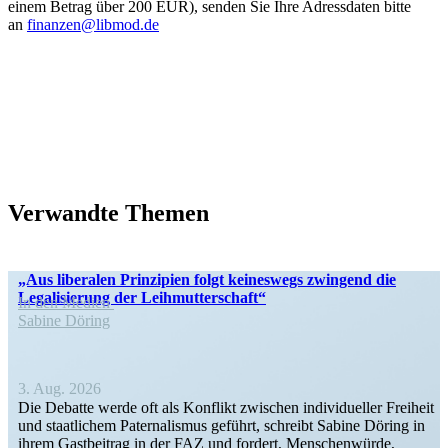
einem Betrag über 200 EUR), senden Sie Ihre Adress­daten bitte
an
finanzen@libmod.de
Verwandte Themen
„Aus liberalen Prinzipien folgt keineswegs zwingend die
Legali­sierung der Leihmutterschaft“
In den Medien
Sabine Döring
3. Aug. 2026
Die Debatte werde oft als Konflikt zwischen indivi­du­eller Freiheit
und staat­lichem Pater­na­lismus geführt, schreibt Sabine Döring in
ihrem Gastbeitrag in der FAZ und fordert, Menschen­würde,