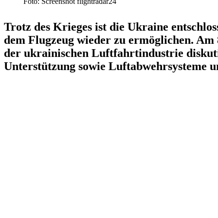
Foto: Screenshot flightradar24
Trotz des Krieges ist die Ukraine entschlo
dem Flugzeug wieder zu ermög­lichen. Am 8
der ukrai­ni­schen Luftfahrt­in­dustrie disk
Unter­stützung sowie Luftab­wehr­systeme 