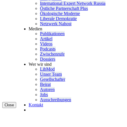
Inter­na­tional Expert Network Russia
Östliche Partner­schaft Plus
Ökolo­gische Moderne
Liberale Demokratie
Netzwerk Nahost
Medien
Publi­ka­tionen
Artikel
Videos
Podcasts
Zwischenrufe
Dossiers
Wer wir sind
LibMod
Unser Team
Gesell­schafter
Beirat
Autoren
Jobs
Ausschrei­bungen
Kontakt
Close