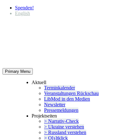
Spenden!
English
Primary Menu
Aktuell
Termin­ka­lender
Veran­stal­tungen Rückschau
LibMod in den Medien
Newsletter
Presse­mel­dungen
Projekt­seiten
> Narrativ-Check
> Ukraine verstehen
> Russland verstehen
> O[s]tklick