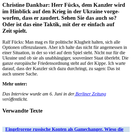
Christine Dankbar: Herr Fücks, dem Kanzler wird
im Hinblick auf den Krieg in der Ukraine vorge­
worfen, dass er zaudert. Sehen Sie das auch so?
Oder ist das eine Taktik, mit der er einfach auf
Zeit spielt.
Ralf Fücks: Man mag es für politische Klugheit halten, sich alle
Optionen offen­zu­lassen. Aber ich halte das nicht für angemessen in
einer Situation, in der so viel auf dem Spiel steht. Nicht nur für die
Ukraine und ob sie als unabhän­giger, souve­räner Staat überlebt. Die
ganze europäische Friedens­ordnung steht auf der Kippe. Ich warte
darauf, dass der Kanzler sich dazu durch­ringt, zu sagen: Das ist
auch unsere Sache.
Mehr unter:
Das Interview wurde am 6. Juni in der
Berliner Zeitung
veröffentlicht.
Verwandte Texte
Ein­ge­fro­rene rus­si­sche Konten als Game­ch­an­ger. Wieso die