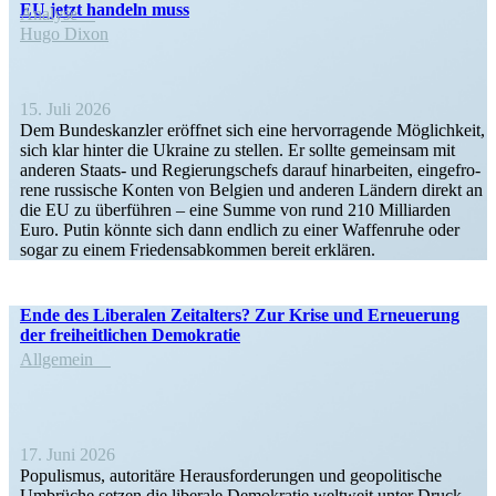
EU jetzt handeln muss
Analyse
Hugo Dixon
15. Juli 2026
Dem Bun­des­kanz­ler eröff­net sich eine her­vor­ra­gende Mög­lich­keit,
sich klar hinter die Ukraine zu stellen. Er sollte gemein­sam mit
anderen Staats- und Regie­rungs­chefs darauf hin­ar­bei­ten, ein­ge­fro­
rene rus­si­sche Konten von Belgien und anderen Ländern direkt an
die EU zu über­füh­ren – eine Summe von rund 210 Mil­li­ar­den
Euro. Putin könnte sich dann endlich zu einer Waf­fen­ruhe oder
sogar zu einem Frie­dens­ab­kom­men bereit erklären.
Ende des Liberalen Zeitalters? Zur Krise und Erneuerung
der freiheit­lichen Demokratie
Allgemein
17. Juni 2026
Populismus, autoritäre Heraus­for­de­rungen und geopo­li­tische
Umbrüche setzen die liberale Demokratie weltweit unter Druck.