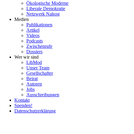
Ökolo­gische Moderne
Liberale Demokratie
Netzwerk Nahost
Medien
Publi­ka­tionen
Artikel
Videos
Podcasts
Zwischenrufe
Dossiers
Wer wir sind
LibMod
Unser Team
Gesell­schafter
Beirat
Autoren
Jobs
Ausschrei­bungen
Kontakt
Spenden!
Daten­schutz­er­klärung