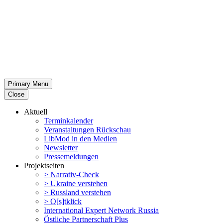
Primary Menu
Close
Aktuell
Termin­ka­lender
Veran­stal­tungen Rückschau
LibMod in den Medien
Newsletter
Presse­mel­dungen
Projekt­seiten
> Narrativ-Check
> Ukraine verstehen
> Russland verstehen
> O[s]tklick
Inter­na­tional Expert Network Russia
Östliche Partner­schaft Plus