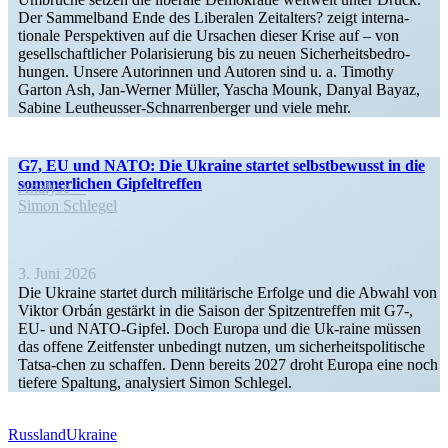
Der Sammelband Ende des Liberalen Zeitalters? zeigt inter­na­
tionale Perspek­tiven auf die Ursachen dieser Krise auf – von
gesell­schaft­licher Polari­sierung bis zu neuen Sicher­heits­be­dro­
hungen. Unsere Autorinnen und Autoren sind u. a. Timothy
Garton Ash, Jan-Werner Müller, Yascha Mounk, Danyal Bayaz,
Sabine Leutheusser-Schnar­­ren­­berger und viele mehr.
G7, EU und NATO: Die Ukraine startet selbst­be­wusst in die
sommer­lichen Gipfeltreffen
Analyse
Simon Schlegel
3. Juni 2026
Die Ukraine startet durch militä­rische Erfolge und die Abwahl von
Viktor Orbán gestärkt in die Saison der Spitzen­treffen mit G7‑,
EU- und NATO-Gipfel. Doch Europa und die Uk-raine müssen
das offene Zeitfenster unbedingt nutzen, um sicher­heits­po­li­tische
Tatsa-chen zu schaffen. Denn bereits 2027 droht Europa eine noch
tiefere Spaltung, analy­siert Simon Schlegel.
Russland
Ukraine