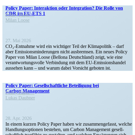
Policy Paper: Inter­aktion oder Integration? Die Rolle von
CDR im EU-ETS 1
Policy Paper
Milan Loose
27. Mai 2026
CO₂-Entnahme wird ein wichtiger Teil der Klima­po­litik – darf
aber Emissi­ons­min­de­rungen nicht ausbremsen. Ein neues Policy
Paper von Milan Loose (Bellona Deutschland) zeigt, wie eine
verant­wor­tungs­volle Verbindung mit dem EU-Emissi­ons­handel
aussehen kann – und warum dabei Vorsicht geboten ist.
Policy Paper: Gesell­schaft­liche Betei­ligung bei
Carbon Management
Policy Paper
Lukas Daubner
28. Apr. 2026
In einem kurzen Policy Paper haben wir zusam­men­ge­fasst, welche
Handlungs­op­tionen bestehen, um Carbon Management gesell­
schaftlich tragfähig zu gestalten, und welchen Erwägungen sich