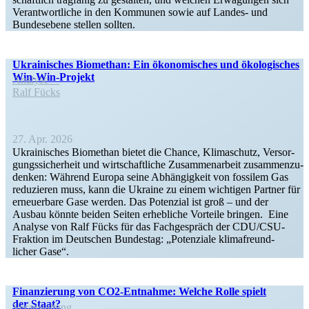
Verant­wort­liche in den Kommunen sowie auf Landes- und
Bundes­ebene stellen sollten.
Ukrai­ni­sches Biomethan: Ein ökono­mi­sches und ökolo­gi­sches
Win-Win-Projekt
Analyse
Ralf Fücks
27. Apr. 2026
Ukrai­ni­sches Biomethan bietet die Chance, Klima­schutz, Versor­
gungs­si­cherheit und wirtschaft­liche Zusam­men­arbeit zusam­men­zu­
denken: Während Europa seine Abhän­gigkeit von fossilem Gas
reduzieren muss, kann die Ukraine zu einem wichtigen Partner für
erneu­erbare Gase werden. Das Potenzial ist groß – und der
Ausbau könnte beiden Seiten erheb­liche Vorteile bringen. Eine
Analyse von Ralf Fücks für das Fachge­spräch der CDU/CSU-
Fraktion im Deutschen Bundestag: „Poten­ziale klima­freund­
licher Gase“.
Finan­zierung von CO2-Entnahme: Welche Rolle spielt
der Staat?
Veran­staltung