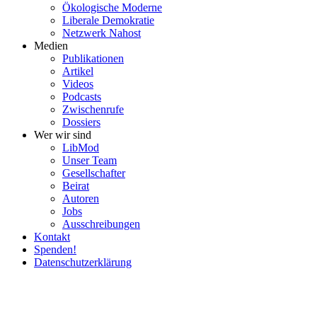
Ökolo­gische Moderne
Liberale Demokratie
Netzwerk Nahost
Medien
Publi­ka­tionen
Artikel
Videos
Podcasts
Zwischenrufe
Dossiers
Wer wir sind
LibMod
Unser Team
Gesell­schafter
Beirat
Autoren
Jobs
Ausschrei­bungen
Kontakt
Spenden!
Daten­schutz­er­klärung