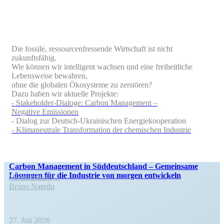
Die fossile, ressour­cen­fres­sende Wirtschaft ist nicht
zukunftsfähig.
Wie können wir intel­ligent wachsen und eine freiheit­liche
Lebens­weise bewahren,
ohne die globalen Ökosysteme zu zerstören?
Dazu haben wir aktuelle Projekte:
- Stake­holder-Dialoge: Carbon Management –
Negative Emissionen
- Dialog zur Deutsch-Ukrai­ni­schen Energiekooperation
- Klima­neu­trale Trans­for­mation der chemi­schen Industrie
Carbon Management in Süddeutschland – Gemeinsame
Lösungen für die Industrie von morgen entwickeln
Veran­staltung
Bruno Naredo
27. Juli 2026