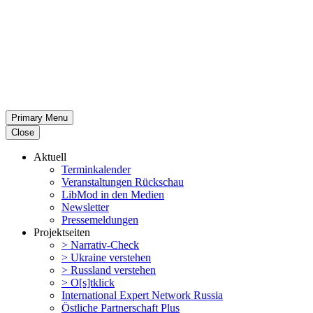
Primary Menu
Close
Aktuell
Termin­ka­lender
Veran­stal­tungen Rückschau
LibMod in den Medien
Newsletter
Presse­mel­dungen
Projekt­seiten
> Narrativ-Check
> Ukraine verstehen
> Russland verstehen
> O[s]tklick
Inter­na­tional Expert Network Russia
Östliche Partner­schaft Plus