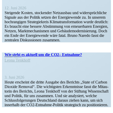
12. Juni 2026
Steigende Kosten, stockender Netzausbau und wider­sprüch­liche
Signale aus der Politik setzen der Energie­wende zu. In unserem
hochran­gigen Strate­gie­kreis Klima­trans­for­mation wurde deutlich:
Es braucht eine bessere Abstimmung von erneu­er­baren Energien,
Netzen, Markt­me­cha­nismen und Gebäu­de­mo­der­ni­sierung. Doch
ein Ende der Energie­wende wäre fatal. Bruno Naredo fasst die
zentralen Diskus­sionen zusammen.
Wie steht es aktuell um die CO2– Entnahme?
Analyse
Leona Tenkhoff
3. Juni 2026
Heute erscheint die dritte Ausgabe des Berichts „State of Carbon
Dioxide Removal“. Die wichtigsten Erkennt­nisse fasst die Mitau­
torin des Berichts, Leona Tenkhoff von der Stiftung Wissen­schaft
und Politik, für uns zusammen. Und sie analy­siert, welche
Schluss­fol­ge­rungen Deutschland daraus ziehen kann, um sich
innerhalb der CO2-Entnahme-Politik strate­gisch zu positionieren.