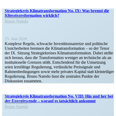
Strate­gie­kreis Klima­trans­for­mation No. IX: Was bremst die
Klima­trans­for­mation wirklich?
Veran­staltung
Bruno Naredo
25. Juni 2026
Komplexe Regeln, schwache Inves­ti­ti­ons­an­reize und politische
Unsicher­heiten bremsen die Klima­trans­for­mation – so der Tenor
der IX. Sitzung Strate­gie­kreises Klima­trans­for­mation. Dabei stellte
sich heraus, dass die Trans­for­mation weniger an technische als an
insti­tu­tio­nelle Grenzen stößt. Entscheidend für die Umsetzung
seien lernfähige Regulierung, verläss­liche Preis­si­gnale und
Rahmen­be­din­gungen sowie mehr privates Kapital statt klein­tei­liger
Regulierung. Bruno Naredo fasst die zentralen Punkte der
Diskussion zusammen.
Strate­gie­kreis Klima­trans­for­mation No. VIII: Hin und her bei
der Energie­wende – worauf es tatsächlich ankommt
Veran­staltung
Bruno Naredo