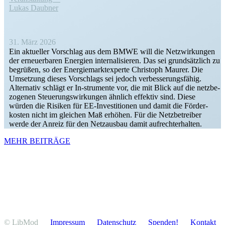
Lukas Daubner
31. März 2026
Ein aktueller Vorschlag aus dem BMWE will die Netzwir­kungen
der erneu­er­baren Energien inter­na­li­sieren. Das sei grund­sätzlich zu
begrüßen, so der Energie­markt­ex­perte Christoph Maurer. Die
Umsetzung dieses Vorschlags sei jedoch verbes­se­rungs­fähig.
Alter­nativ schlägt er In-strumente vor, die mit Blick auf die netzbe­
zo­genen Steue­rungs­wir­kungen ähnlich effektiv sind. Diese
würden die Risiken für EE-Inves­­ti­­tionen und damit die Förder­
kosten nicht im gleichen Maß erhöhen. Für die Netzbe­treiber
werde der Anreiz für den Netzausbau damit aufrechterhalten.
MEHR BEITRÄGE
© LibMod
Impressum
Daten­schutz
Spenden!
Kontakt