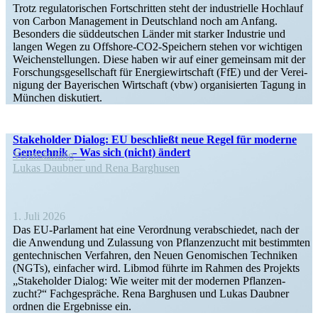
Trotz regula­to­ri­schen Fortschritten steht der indus­trielle Hochlauf
von Carbon Management in Deutschland noch am Anfang.
Besonders die süddeut­schen Länder mit starker Industrie und
langen Wegen zu Offshore-CO2-Speichern stehen vor wichtigen
Weichen­stel­lungen. Diese haben wir auf einer gemeinsam mit der
Forschungs­ge­sell­schaft für Energie­wirt­schaft (FfE) und der Verei­
nigung der Bayeri­schen Wirtschaft (vbw) organi­sierten Tagung in
München diskutiert.
Stake­holder Dialog: EU beschließt neue Regel für moderne
Gentechnik – Was sich (nicht) ändert
Veran­staltung
Lukas Daubner und Rena Barghusen
1. Juli 2026
Das EU-Parlament hat eine Verordnung verab­schiedet, nach der
die Anwendung und Zulassung von Pflan­zen­zucht mit bestimmten
gentech­ni­schen Verfahren, den Neuen Genomi­schen Techniken
(NGTs), einfacher wird. Libmod führte im Rahmen des Projekts
„Stake­holder Dialog: Wie weiter mit der modernen Pflan­zen­
zucht?“ Fachge­spräche. Rena Barghusen und Lukas Daubner
ordnen die Ergeb­nisse ein.