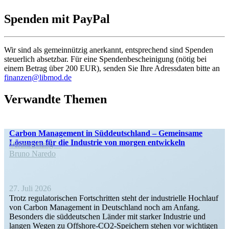
Spenden mit PayPal
Wir sind als gemein­nützig anerkannt, entspre­chend sind Spenden
steuerlich absetzbar. Für eine Spenden­be­schei­nigung (nötig bei
einem Betrag über 200 EUR), senden Sie Ihre Adress­daten bitte an
finanzen@libmod.de
Verwandte Themen
Carbon Management in Süddeutschland – Gemeinsame
Lösungen für die Industrie von morgen entwickeln
Veran­staltung
Bruno Naredo
27. Juli 2026
Trotz regula­to­ri­schen Fortschritten steht der indus­trielle Hochlauf
von Carbon Management in Deutschland noch am Anfang.
Besonders die süddeut­schen Länder mit starker Industrie und
langen Wegen zu Offshore-CO2-Speichern stehen vor wichtigen