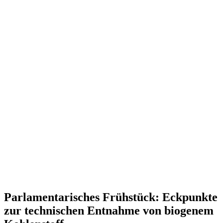
Parla­men­ta­ri­sches Frühstück: Eckpunkte
zur techni­schen Entnahme von biogenem