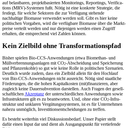
auf belast­baren, projekt­ba­sierten Monito­rings, Reportings, Verifi­ca­
tions (MRV)-Systemen fußt. Nötig ist eine konkrete Strategie, die
festlegt, für welche Sektoren die zur Verfügung stehende
nachhaltige Biomasse verwendet werden soll. Gibt es hier keine
politi­schen Vorgaben, wird die verfügbare Biomasse über die Markt­
preise verteilt werden und nur dieje­nigen werden einen Zugriff
erhalten, die entspre­chend viel Zahlen können.
Kein Zielbild ohne Transformationspfad
Bisher spielen Bio-CCS-Anwen­dungen (etwa Biomethan- und
Müllver­bren­nungs­an­lagen mit CO
-Abscheidung und Speicherung
2
und Pflan­zen­kohle) so gut wie keine Rolle in politi­schen Szenarien.
Deutlich wurde zudem, dass ein Zielbild allein für den Hochlauf
von Bio-CCS-Anwen­dungen nicht ausreicht. Nötig sind staat­liche
Förde­rungen, die die hohen Kapital­kosten (mit)finanzieren, aber
zugleich keine Dauer­sub­vention darstellen. Auch Fragen der gesell­
schaft­lichen
Akzeptanz
der unter­schied­lichen Anwen­dungen sowie
Infra­struk­turen gilt es zu beant­worten. Und, ohne eine CO
-Infra­
2
struktur und unklaren Vergü­tungs­sys­temen, ist es für Unter­nehmen
nahezu unmöglich, Inves­ti­ti­ons­ent­schei­dungen zu treffen.
Es besteht weiterhin viel Diskus­si­ons­bedarf. Unser Papier stellt
dafür einen Input dar und dient als Ausgangs­punkt für vertie­fende