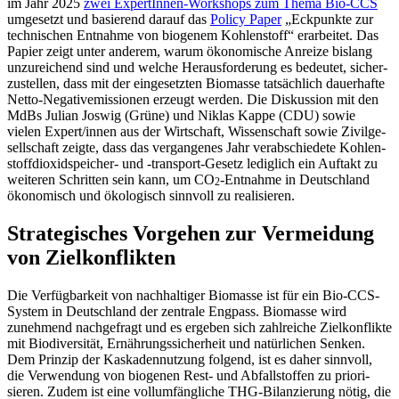
im Jahr 2025
zwei Exper­tInnen-Workshops zum Thema Bio-CCS
umgesetzt und basierend darauf das
Policy Paper
„Eckpunkte zur
techni­schen Entnahme von biogenem Kohlen­stoff“ erarbeitet. Das
Papier zeigt unter anderem, warum ökono­mische Anreize bislang
unzurei­chend sind und welche Heraus­for­derung es bedeutet, sicher­
zu­stellen, dass mit der einge­setzten Biomasse tatsächlich dauer­hafte
Netto-Negative­mis­sionen erzeugt werden. Die Diskussion mit den
MdBs Julian Joswig (Grüne) und Niklas Kappe (CDU) sowie
vielen Expert/​innen aus der Wirtschaft, Wissen­schaft sowie Zivil­ge­
sell­schaft zeigte, dass das vergan­genes Jahr verab­schiedete Kohlen­
stoff­di­oxid­speicher- und ‑transport-Gesetz lediglich ein Auftakt zu
weiteren Schritten sein kann, um CO
-Entnahme in Deutschland
2
ökono­misch und ökolo­gisch sinnvoll zu realisieren.
Strate­gi­sches Vorgehen zur Vermeidung
von Zielkonflikten
Die Verfüg­barkeit von nachhal­tiger Biomasse ist für ein Bio-CCS-
System in Deutschland der zentrale Engpass. Biomasse wird
zunehmend nachge­fragt und es ergeben sich zahlreiche Zielkon­flikte
mit Biodi­ver­sität, Ernäh­rungs­si­cherheit und natür­lichen Senken.
Dem Prinzip der Kaska­den­nutzung folgend, ist es daher sinnvoll,
die Verwendung von biogenen Rest- und Abfall­stoffen zu priori­
sieren. Zudem ist eine vollum­fäng­liche THG-Bilan­zierung nötig, die