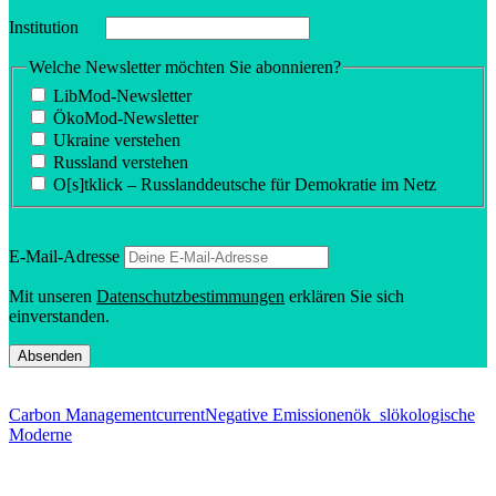
Insti­tution
Welche Newsletter möchten Sie abonnieren?
LibMod-Newsletter
ÖkoMod-Newsletter
Ukraine verstehen
Russland verstehen
O[s]tklick – Russland­deutsche für Demokratie im Netz
E‑Mail-Adresse
Mit unseren
Daten­schutz­be­stim­mungen
erklären Sie sich
einverstanden.
Carbon Management
current
Negative Emissionen
ök_sl
ökologische
Moderne