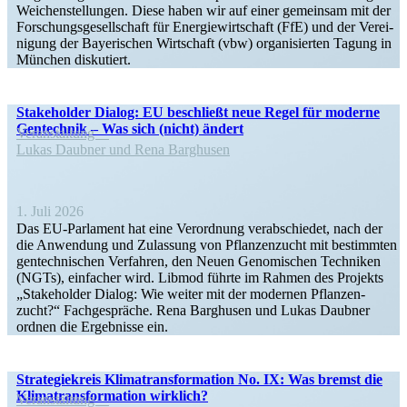
Weichen­stel­lungen. Diese haben wir auf einer gemeinsam mit der
Forschungs­ge­sell­schaft für Energie­wirt­schaft (FfE) und der Verei­
nigung der Bayeri­schen Wirtschaft (vbw) organi­sierten Tagung in
München diskutiert.
Stake­holder Dialog: EU beschließt neue Regel für moderne
Gentechnik – Was sich (nicht) ändert
Veran­staltung
Lukas Daubner und Rena Barghusen
1. Juli 2026
Das EU-Parlament hat eine Verordnung verab­schiedet, nach der
die Anwendung und Zulassung von Pflan­zen­zucht mit bestimmten
gentech­ni­schen Verfahren, den Neuen Genomi­schen Techniken
(NGTs), einfacher wird. Libmod führte im Rahmen des Projekts
„Stake­holder Dialog: Wie weiter mit der modernen Pflan­zen­
zucht?“ Fachge­spräche. Rena Barghusen und Lukas Daubner
ordnen die Ergeb­nisse ein.
Strate­gie­kreis Klima­trans­for­mation No. IX: Was bremst die
Klima­trans­for­mation wirklich?
Veran­staltung