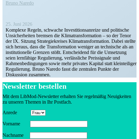
Bruno Naredo
25. Juni 2026
Komplexe Regeln, schwache Inves­ti­ti­ons­an­reize und politische
Unsicher­heiten bremsen die Klima­trans­for­mation – so der Tenor
der IX. Sitzung Strate­gie­kreises Klima­trans­for­mation. Dabei stellte
sich heraus, dass die Trans­for­mation weniger an technische als an
insti­tu­tio­nelle Grenzen stößt. Entscheidend für die Umsetzung
seien lernfähige Regulierung, verläss­liche Preis­si­gnale und
Rahmen­be­din­gungen sowie mehr privates Kapital statt klein­tei­liger
Regulierung. Bruno Naredo fasst die zentralen Punkte der
Diskussion zusammen.
Newsletter bestellen
Mit dem LibMod-Newsletter erhalten Sie regel­mäßig Neuig­keiten
zu unseren Themen in Ihr Postfach.
Anrede
Vorname
Nachname