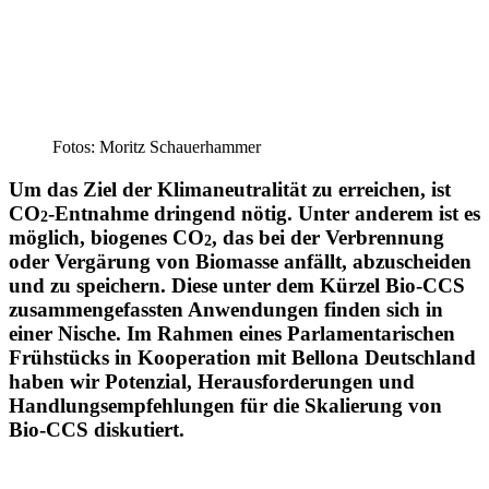
Fotos: Moritz Schauerhammer
Um das Ziel der Klima­neu­tra­lität zu erreichen, ist
CO
-Entnahme dringend nötig. Unter anderem ist es
2
möglich, biogenes CO
, das bei der Verbrennung
2
oder Vergärung von Biomasse anfällt, abzuscheiden
und zu speichern. Diese unter dem Kürzel Bio-CCS
zusam­men­ge­fassten Anwen­dungen finden sich in
einer Nische. Im Rahmen eines Parla­men­ta­ri­schen
Frühstücks in Koope­ration mit Bellona Deutschland
haben wir Potenzial, Heraus­for­de­rungen und
Handlungs­emp­feh­lungen für die Skalierung von
Bio-CCS diskutiert.