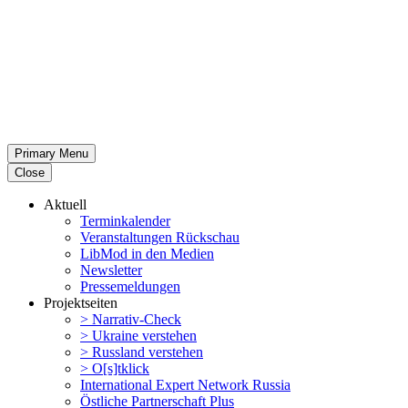
Primary Menu
Close
Aktuell
Termin­ka­lender
Veran­stal­tungen Rückschau
LibMod in den Medien
Newsletter
Presse­mel­dungen
Projekt­seiten
> Narrativ-Check
> Ukraine verstehen
> Russland verstehen
> O[s]tklick
Inter­na­tional Expert Network Russia
Östliche Partner­schaft Plus