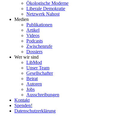
Ökolo­gische Moderne
Liberale Demokratie
Netzwerk Nahost
Medien
Publi­ka­tionen
Artikel
Videos
Podcasts
Zwischenrufe
Dossiers
Wer wir sind
LibMod
Unser Team
Gesell­schafter
Beirat
Autoren
Jobs
Ausschrei­bungen
Kontakt
Spenden!
Daten­schutz­er­klärung