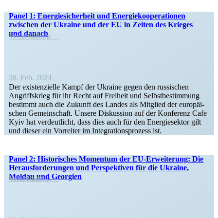
Panel 1: Energie­si­cherheit und Energie­ko­ope­ra­tionen
zwischen der Ukraine und der EU in Zeiten des Krieges
und danach
Veran­staltung
28. Feb. 2024
Der existen­zielle Kampf der Ukraine gegen den russi­schen
Angriffs­krieg für ihr Recht auf Freiheit und Selbst­be­stimmung
bestimmt auch die Zukunft des Landes als Mitglied der europäi­
schen Gemein­schaft. Unsere Diskussion auf der Konferenz Cafe
Kyiv hat verdeut­licht, dass dies auch für den Energie­sektor gilt
und dieser ein Vorreiter im Integra­ti­ons­prozess ist.
Panel 2: Histo­ri­sches Momentum der EU-Erwei­­terung: Die
Heraus­for­de­rungen und Perspek­tiven für die Ukraine,
Moldau und Georgien
Veran­staltung