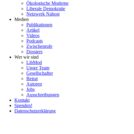
Ökolo­gische Moderne
Liberale Demokratie
Netzwerk Nahost
Medien
Publi­ka­tionen
Artikel
Videos
Podcasts
Zwischenrufe
Dossiers
Wer wir sind
LibMod
Unser Team
Gesell­schafter
Beirat
Autoren
Jobs
Ausschrei­bungen
Kontakt
Spenden!
Daten­schutz­er­klärung