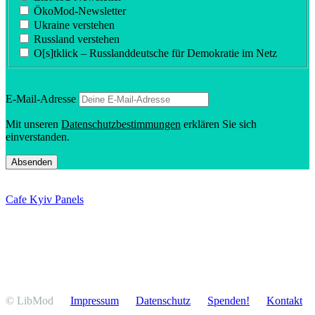
ÖkoMod-Newsletter
Ukraine verstehen
Russland verstehen
O[s]tklick – Russland­deutsche für Demokratie im Netz
E‑Mail-Adresse
Mit unseren
Daten­schutz­be­stim­mungen
erklären Sie sich
einverstanden.
Cafe Kyiv Panels
© LibMod
Impressum
Daten­schutz
Spenden!
Kontakt