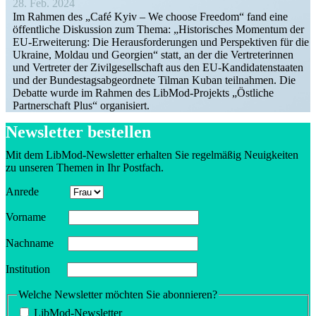
28. Feb. 2024
Im Rahmen des „Café Kyiv – We choose Freedom“ fand eine
öffent­liche Diskussion zum Thema: „Histo­ri­sches Momentum der
EU-Erwei­­terung: Die Heraus­for­de­rungen und Perspek­tiven für die
Ukraine, Moldau und Georgien“ statt, an der die Vertre­te­rinnen
und Vertreter der Zivil­ge­sell­schaft aus den EU-Kandi­­da­­ten­­staaten
und der Bundes­tags­ab­ge­ordnete Tilman Kuban teilnahmen. Die
Debatte wurde im Rahmen des LibMod-Projekts „Östliche
Partner­schaft Plus“ organisiert.
Newsletter bestellen
Mit dem LibMod-Newsletter erhalten Sie regel­mäßig Neuig­keiten
zu unseren Themen in Ihr Postfach.
Anrede
Vorname
Nachname
Insti­tution
Welche Newsletter möchten Sie abonnieren?
LibMod-Newsletter