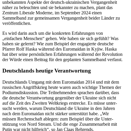
unbekannten Aspekte der deutsch-ukrai­ni­schen Vergan­genheit
näher zu beleuchten und sie bekannter zu machen, plant das
Zentrum Liberale Moderne, im September 2024 einen
Sammelband zur gemein­samen Vergan­genheit beider Länder zu
veröffentlichen.
Es wird darin auch um die konkreten Erfah­rungen von
„einfachen Menschen“ gehen. Wie haben sie sich gefühlt? Was
haben sie gelernt? Wie zum Beispiel der engagierte deutsche
Pfarrer Rolf Haska während des Euromaidan in Kyjiw. Haska
hat über seine persön­lichen Erfah­rungen während der Revolution
der Würde einen Beitrag für den geplanten Sammelband verfasst.
Deutsch­lands heutige Verantwortung
Deutsch­lands Umgang mit dem Euromaidan 2014 und mit dem
russi­schen Angriffs­krieg heute waren auch wichtige Themen der
Podiums­dis­kussion. Die Teilneh­menden sprachen darüber, dass
die deutsche Verant­wortung gegenüber der Ukraine sich nicht
auf die Zeit des Zweiten Weltkriegs erstrecke. Es müsse unter­
sucht werden, warum Deutschland die Ukraine in den Jahren
nach dem Euromaidan nicht stärker unter­stützt habe. „Wir
müssen Rechen­schaft ablegen: zum Beispiel über die Unter­
stützung von Nord Stream. Und die enge Zusam­men­arbeit mit
Putin war nicht hilfreich“, so Jan Claas Behrends.