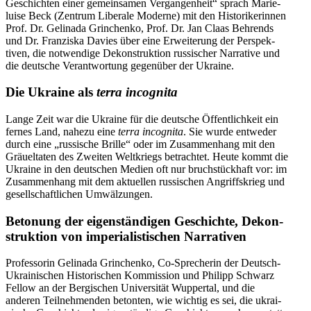
Geschich­ten einer gemein­sa­men Vergan­genheit“ sprach Marie­
luise Beck (Zentrum Liberale Moderne) mit den Histo­ri­ke­rinnen
Prof. Dr. Gelinada Grin­chenko, Prof. Dr. Jan Claas Beh­rends
und Dr. Fran­ziska Davies über eine Erwei­terung der Perspek­
tiven, die notwendige Dekon­struktion russi­scher Narrative und
die deutsche Verant­wortung gegenüber der Ukraine.
Die Ukraine als
terra incognita
Lange Zeit war die Ukraine für die deutsche Öffent­lichkeit ein
fernes Land, nahezu eine
terra incognita
. Sie wurde entweder
durch eine „russische Brille“ oder im Zusam­menhang mit den
Gräuel­taten des Zweiten Weltkriegs betrachtet. Heute kommt die
Ukraine in den deutschen Medien oft nur bruch­stückhaft vor: im
Zusam­menhang mit dem aktuellen russi­schen Angriffs­krieg und
gesell­schaft­lichen Umwälzungen.
Betonung der eigen­stän­digen Geschichte, Dekon­
struktion von imperia­lis­ti­schen Narrativen
Profes­sorin Gelinada Grin­chenko, Co-Spre­che­rin der Deutsch-
Ukrai­­ni­­schen His­to­ri­schen Kom­mis­sion und Philipp Schwarz
Fellow an der Ber­gi­schen Uni­ver­si­tät Wuppertal, und die
anderen Teilneh­menden betonten, wie wichtig es sei, die ukrai­