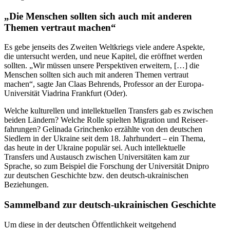
„Die Menschen sollten sich auch mit anderen
Themen vertraut machen“
Es gebe jenseits des Zweiten Weltkriegs viele andere Aspekte,
die unter­sucht werden, und neue Kapitel, die eröffnet werden
sollten. „Wir müssen unsere Perspek­tiven erweitern, […] die
Menschen sollten sich auch mit anderen Themen vertraut
machen“, sagte Jan Claas Behrends, Professor an der Europa-
Uni­ver­­­si­tät Via­drina Frank­furt (Oder).
Welche kul­tu­rel­len und intel­lek­tu­el­len Trans­fers gab es zwi­schen
beiden Ländern? Welche Rolle spiel­ten Migra­tion und Reise­er­
fah­rungen? Gelinada Grinchenko erzählte von den deutschen
Siedlern in der Ukraine seit dem 18. Jahrhundert – ein Thema,
das heute in der Ukraine populär sei. Auch intel­lek­tuelle
Transfers und Austausch zwischen Univer­si­täten kam zur
Sprache, so zum Beispiel die Forschung der Univer­sität Dnipro
zur deutschen Geschichte bzw. den deutsch-ukrai­ni­schen
Beziehungen.
Sammelband zur deutsch-ukrai­ni­schen Geschichte
Um diese in der deutschen Öffent­lichkeit weitgehend