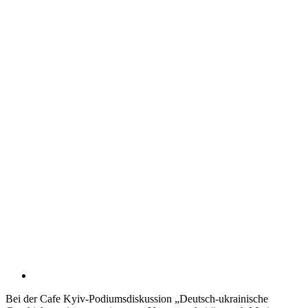
Bei der Cafe Kyiv-Podiums­dis­kussion „Deutsch-ukrai­­ni­sche