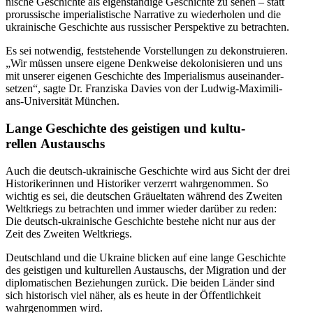
nische Geschichte als eigen­ständige Geschichte zu sehen – statt
prorus­sische imperia­lis­tische Narrative zu wieder­holen und die
ukrai­nische Geschichte aus russi­scher Perspektive zu betrachten.
Es sei notwendig, festste­hende Vorstel­lungen zu dekon­stru­ieren.
„Wir müssen unsere eigene Denkweise dekolo­ni­sieren und uns
mit unserer eigenen Geschichte des Imperia­lismus ausein­an­der­
setzen“, sagte Dr. Franziska Davies von der Ludwig-Maxi­­mi­­li­
ans-Uni­ver­­­si­tät München.
Lange Geschichte des geistigen und kultu­
rellen Austauschs
Auch die deutsch-ukrai­nische Geschichte wird aus Sicht der drei
Histo­ri­ke­rinnen und Histo­riker verzerrt wahrge­nommen. So
wichtig es sei, die deutschen Gräuel­taten während des Zweiten
Weltkriegs zu betrachten und immer wieder darüber zu reden:
Die deutsch-ukrai­nische Geschichte bestehe nicht nur aus der
Zeit des Zweiten Weltkriegs.
Deutschland und die Ukraine blicken auf eine lange Geschichte
des geistigen und kultu­rellen Austauschs, der Migration und der
diplo­ma­ti­schen Bezie­hungen zurück. Die beiden Länder sind
sich histo­risch viel näher, als es heute in der Öffent­lichkeit
wahrge­nommen wird.