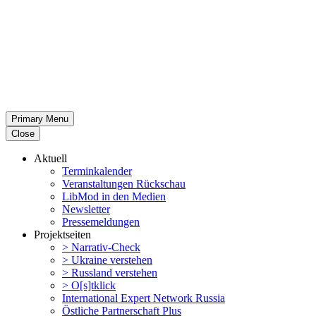
Primary Menu
Close
Aktuell
Termin­ka­lender
Veran­stal­tungen Rückschau
LibMod in den Medien
Newsletter
Presse­mel­dungen
Projekt­seiten
> Narrativ-Check
> Ukraine verstehen
> Russland verstehen
> O[s]tklick
Inter­na­tional Expert Network Russia
Östliche Partner­schaft Plus