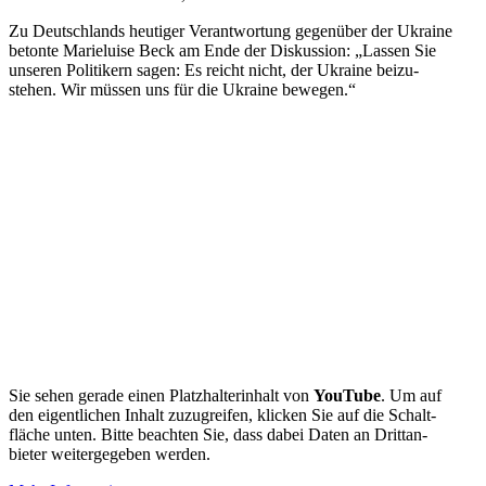
Zu Deutsch­lands heutiger Verant­wortung gegenüber der Ukraine
betonte Marie­luise Beck am Ende der Diskussion: „Lassen Sie
unseren Politikern sagen: Es reicht nicht, der Ukraine beizu­
stehen. Wir müssen uns für die Ukraine bewegen.“
Sie sehen gerade einen Platz­hal­ter­inhalt von
YouTube
. Um auf
den eigent­lichen Inhalt zuzugreifen, klicken Sie auf die Schalt­
fläche unten. Bitte beachten Sie, dass dabei Daten an Dritt­an­
bieter weiter­ge­geben werden.