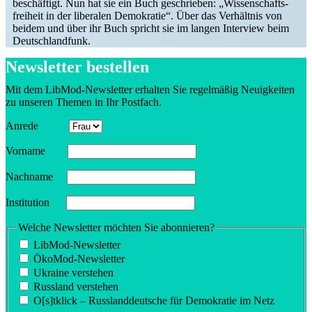
beschäftigt. Nun hat sie ein Buch geschrieben: „Wissen­schafts­
freiheit in der liberalen Demokratie“. Über das Verhältnis von
beidem und über ihr Buch spricht sie im langen Interview beim
Deutschlandfunk.
Newsletter bestellen
Mit dem LibMod-Newsletter erhalten Sie regel­mäßig Neuig­keiten
zu unseren Themen in Ihr Postfach.
Anrede
Vorname
Nachname
Insti­tution
Welche Newsletter möchten Sie abonnieren?
LibMod-Newsletter
ÖkoMod-Newsletter
Ukraine verstehen
Russland verstehen
O[s]tklick – Russland­deutsche für Demokratie im Netz