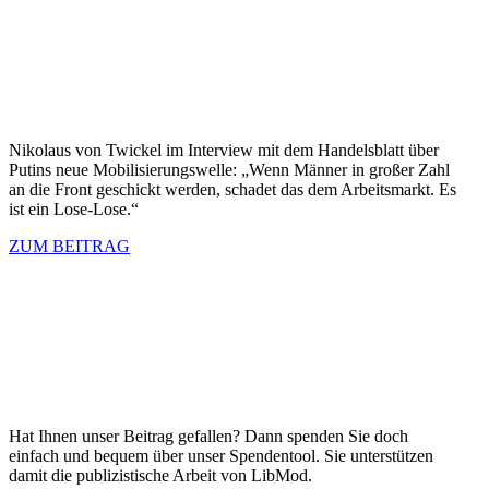
Nikolaus von Twickel im Interview mit dem Handels­blatt über
Putins neue Mobili­sie­rungs­welle: „Wenn Männer in großer Zahl
an die Front geschickt werden, schadet das dem Arbeits­markt. Es
ist ein Lose-Lose.“
ZUM BEITRAG
Hat Ihnen unser Beitrag gefallen? Dann spenden Sie doch
einfach und bequem über unser Spendentool. Sie unter­stützen
damit die publi­zis­tische Arbeit von LibMod.