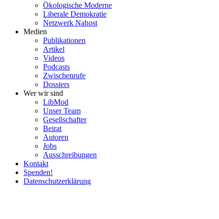
Ökolo­gische Moderne
Liberale Demokratie
Netzwerk Nahost
Medien
Publi­ka­tionen
Artikel
Videos
Podcasts
Zwischenrufe
Dossiers
Wer wir sind
LibMod
Unser Team
Gesell­schafter
Beirat
Autoren
Jobs
Ausschrei­bungen
Kontakt
Spenden!
Daten­schutz­er­klärung