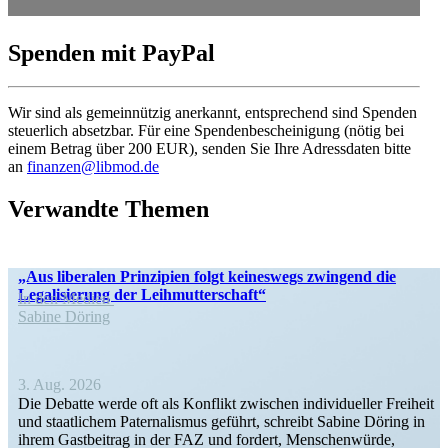
Spenden mit PayPal
Wir sind als gemein­nützig anerkannt, entspre­chend sind Spenden
steuerlich absetzbar. Für eine Spenden­be­schei­nigung (nötig bei
einem Betrag über 200 EUR), senden Sie Ihre Adress­daten bitte
an
finanzen@libmod.de
Verwandte Themen
„Aus liberalen Prinzipien folgt keineswegs zwingend die
Legali­sierung der Leihmutterschaft“
In den Medien
Sabine Döring
3. Aug. 2026
Die Debatte werde oft als Konflikt zwischen indivi­du­eller Freiheit
und staat­lichem Pater­na­lismus geführt, schreibt Sabine Döring in
ihrem Gastbeitrag in der FAZ und fordert, Menschen­würde,