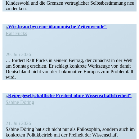
Kindeswohl und die Grenzen vertrag­licher Selbst­be­stimmung neu
zu denken.
„Wir brauchen eine ökono­mische Zeitenwende“
In den Medien
Ralf Fücks
29. Juli 2026
… fordert Ralf Fücks in seinem Beitrag, der zunächst in der Welt
am Sonntag erschien. Er schlägt konkrete Werkzeuge vor, damit
Deutschland nicht von der Lokomotive Europas zum Problemfall
wird.
„Keine gesell­schaft­liche Freiheit ohne Wissenschaftsfreiheit“
In den Medien
Sabine Döring
21. Juli 2026
Sabine Döring hat sich nicht nur als Philo­sophin, sondern auch im
konkreten Politik­be­trieb mit der Freiheit der Wissen­schaft