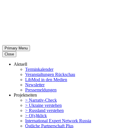
Primary Menu
Close
Aktuell
Termin­ka­lender
Veran­stal­tungen Rückschau
LibMod in den Medien
Newsletter
Presse­mel­dungen
Projekt­seiten
> Narrativ-Check
> Ukraine verstehen
> Russland verstehen
> O[s]tklick
Inter­na­tional Expert Network Russia
Östliche Partner­schaft Plus