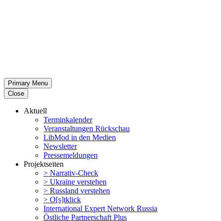
Primary Menu
Close
Aktuell
Termin­ka­lender
Veran­stal­tungen Rückschau
LibMod in den Medien
Newsletter
Presse­mel­dungen
Projekt­seiten
> Narrativ-Check
> Ukraine verstehen
> Russland verstehen
> O[s]tklick
Inter­na­tional Expert Network Russia
Östliche Partner­schaft Plus