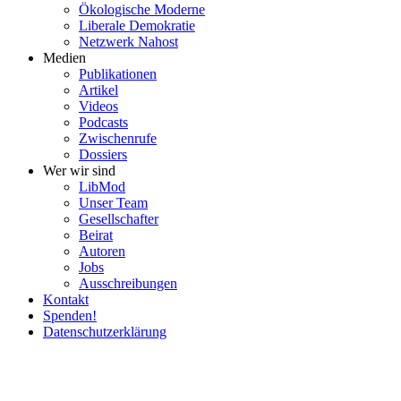
Ökolo­gische Moderne
Liberale Demokratie
Netzwerk Nahost
Medien
Publi­ka­tionen
Artikel
Videos
Podcasts
Zwischenrufe
Dossiers
Wer wir sind
LibMod
Unser Team
Gesell­schafter
Beirat
Autoren
Jobs
Ausschrei­bungen
Kontakt
Spenden!
Daten­schutz­er­klärung