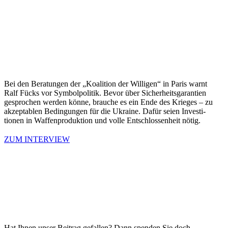
Bei den Beratungen der „Koalition der Willigen“ in Paris warnt
Ralf Fücks vor Symbol­po­litik. Bevor über Sicher­heits­ga­rantien
gesprochen werden könne, brauche es ein Ende des Krieges – zu
akzep­tablen Bedin­gungen für die Ukraine. Dafür seien Inves­ti­
tionen in Waffen­pro­duktion und volle Entschlos­senheit nötig.
ZUM INTERVIEW
Hat Ihnen unser Beitrag gefallen? Dann spenden Sie doch