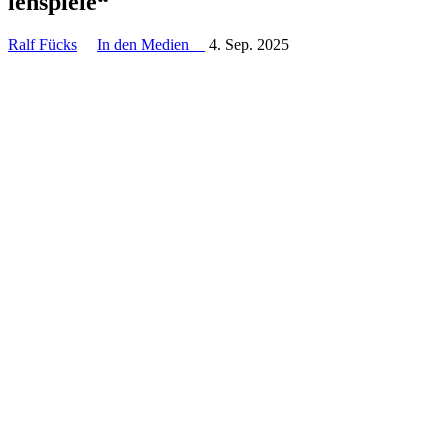
len­spiele“
Ralf Fücks
In den Medien
4. Sep. 2025