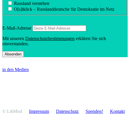
Russland verstehen
O[s]tklick – Russland­deutsche für Demokratie im Netz
E‑Mail-Adresse
Mit unseren
Daten­schutz­be­stim­mungen
erklären Sie sich
einverstanden.
in den Medien
© LibMod
Impressum
Daten­schutz
Spenden!
Kontakt