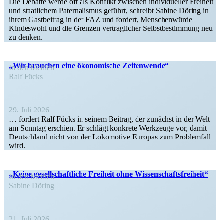
Die Debatte werde oft als Konflikt zwischen indivi­du­eller Freiheit
und staat­lichem Pater­na­lismus geführt, schreibt Sabine Döring in
ihrem Gastbeitrag in der FAZ und fordert, Menschen­würde,
Kindeswohl und die Grenzen vertrag­licher Selbst­be­stimmung neu
zu denken.
„Wir brauchen eine ökono­mische Zeitenwende“
In den Medien
Ralf Fücks
29. Juli 2026
… fordert Ralf Fücks in seinem Beitrag, der zunächst in der Welt
am Sonntag erschien. Er schlägt konkrete Werkzeuge vor, damit
Deutschland nicht von der Lokomotive Europas zum Problemfall
wird.
„Keine gesell­schaft­liche Freiheit ohne Wissenschaftsfreiheit“
In den Medien
Sabine Döring
21. Juli 2026