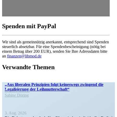
Spenden mit PayPal
Wir sind als gemein­nützig anerkannt, entspre­chend sind Spenden
steuerlich absetzbar. Für eine Spenden­be­schei­nigung (nötig bei
einem Betrag über 200 EUR), senden Sie Ihre Adress­daten bitte
an
finanzen@libmod.de
Verwandte Themen
„Aus liberalen Prinzipien folgt keineswegs zwingend die
Legali­sierung der Leihmutterschaft“
In den Medien
Sabine Döring
3. Aug. 2026