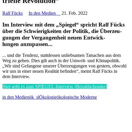
trielle Revolution”
Ralf Fücks
In den Medien
21. Feb. 2022
Im Interview mit dem „Spiegel“ spricht Ralf Fücks
über die Schwie­rig­keiten der Politik, die Überzeu­
gungen der Vergan­genheit neuen Entwick­
lungen anzupassen...
... und die Tendenz, statt­dessen unlieb­samen Tatsachen aus dem
Weg zu gehen. Dies gilt auch in der Umwelt- und Klima­po­litik.
„Wir sind Gefangene unserer Überzeu­gungen von gestern, obwohl
wir uns in einer neuen Realität befinden“, meint Ralf Fücks in
dem Interview.
Hier geht es zum SPIEGEL-Interview (Bezahl­schranke)
in den Medien
ök_sl
Ökologie
ökologische Moderne