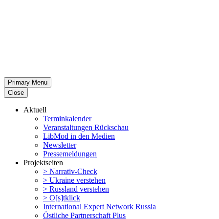
Primary Menu
Close
Aktuell
Termin­ka­lender
Veran­stal­tungen Rückschau
LibMod in den Medien
Newsletter
Presse­mel­dungen
Projekt­seiten
> Narrativ-Check
> Ukraine verstehen
> Russland verstehen
> O[s]tklick
Inter­na­tional Expert Network Russia
Östliche Partner­schaft Plus