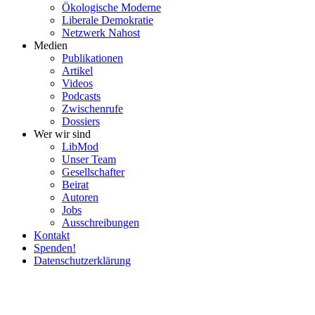
Ökolo­gische Moderne
Liberale Demokratie
Netzwerk Nahost
Medien
Publi­ka­tionen
Artikel
Videos
Podcasts
Zwischenrufe
Dossiers
Wer wir sind
LibMod
Unser Team
Gesell­schafter
Beirat
Autoren
Jobs
Ausschrei­bungen
Kontakt
Spenden!
Daten­schutz­er­klärung