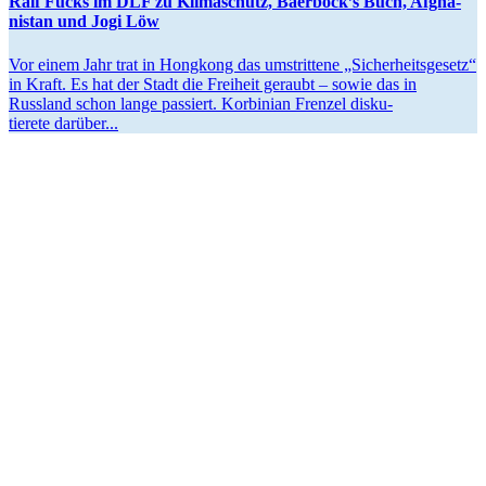
Ralf Fücks im DLF zu Klima­schutz, Baerbock’s Buch, Afgha­
nistan und Jogi Löw
Vor einem Jahr trat in Hongkong das umstrittene „Sicher­heits­gesetz“
in Kraft. Es hat der Stadt die Freiheit geraubt – sowie das in
Russland schon lange passiert. Korbinian Frenzel disku­
tierete darüber...