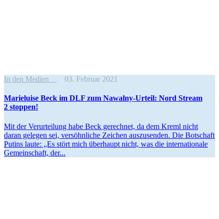
In den Medien
03. Februar 2021
Marie­luise Beck im DLF zum Nawalny-Urteil: Nord Stream
2 stoppen!
Mit der Verur­teilung habe Beck gerechnet, da dem Kreml nicht
daran gelegen sei, versöhn­liche Zeichen auszu­senden. Die Botschaft
Putins laute: „Es stört mich überhaupt nicht, was die inter­na­tionale
Gemein­schaft, der...