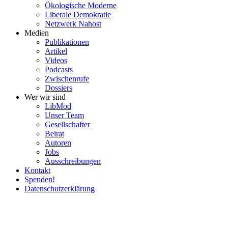
Ökolo­gische Moderne
Liberale Demokratie
Netzwerk Nahost
Medien
Publi­ka­tionen
Artikel
Videos
Podcasts
Zwischenrufe
Dossiers
Wer wir sind
LibMod
Unser Team
Gesell­schafter
Beirat
Autoren
Jobs
Ausschrei­bungen
Kontakt
Spenden!
Daten­schutz­er­klärung