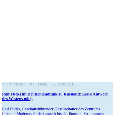
In den Medien
Ralf Fücks
26. März 2018
Ralf Fücks im Deutsch­landfunk zu Russland: Klare Antwort
des Westens nötig
Ralf Fücks, Geschäfts­füh­render Gesell­schafter des Zentrums
Liberale Moderne, fordert angesichts der jüngsten Spannungen