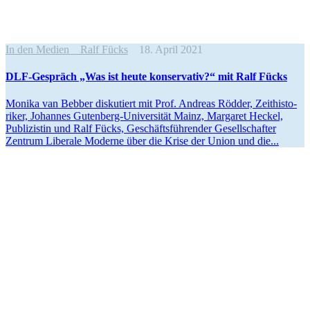
In den Medien
Ralf Fücks
18. April 2021
DLF-Gespräch „Was ist heute konser­vativ?“ mit Ralf Fücks
Monika van Bebber disku­tiert mit Prof. Andreas Rödder, Zeithis­to­
riker, Johannes Gutenberg-Univer­­­sität Mainz, Margaret Heckel,
Publi­zistin und Ralf Fücks, Geschäfts­füh­render Gesell­schafter
Zentrum Liberale Moderne über die Krise der Union und die...