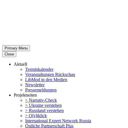
Primary Menu
Close
Aktuell
Termin­ka­lender
Veran­stal­tungen Rückschau
LibMod in den Medien
Newsletter
Presse­mel­dungen
Projekt­seiten
> Narrativ-Check
> Ukraine verstehen
> Russland verstehen
> O[s]tklick
Inter­na­tional Expert Network Russia
Östliche Partner­schaft Plus