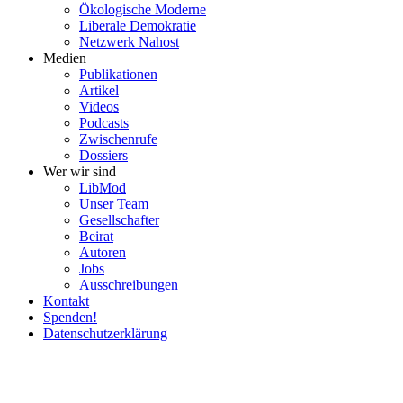
Ökolo­gische Moderne
Liberale Demokratie
Netzwerk Nahost
Medien
Publi­ka­tionen
Artikel
Videos
Podcasts
Zwischenrufe
Dossiers
Wer wir sind
LibMod
Unser Team
Gesell­schafter
Beirat
Autoren
Jobs
Ausschrei­bungen
Kontakt
Spenden!
Daten­schutz­er­klärung