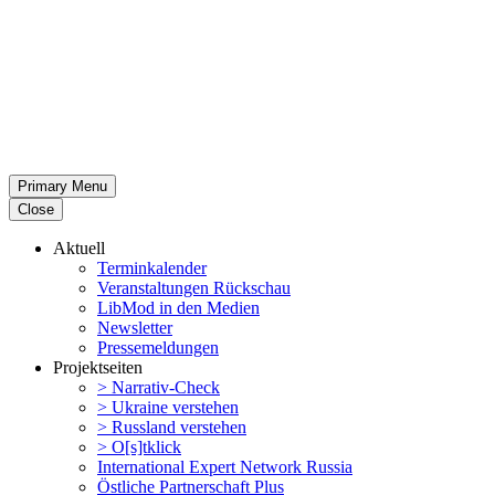
Primary Menu
Close
Aktuell
Termin­ka­lender
Veran­stal­tungen Rückschau
LibMod in den Medien
Newsletter
Presse­mel­dungen
Projekt­seiten
> Narrativ-Check
> Ukraine verstehen
> Russland verstehen
> O[s]tklick
Inter­na­tional Expert Network Russia
Östliche Partner­schaft Plus