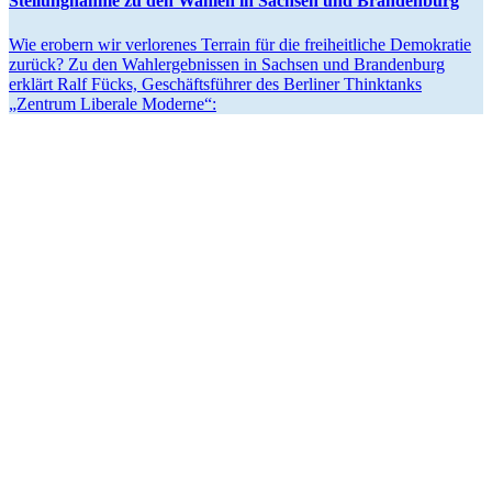
Stellung­nahme zu den Wahlen in Sachsen und Brandenburg
Wie erobern wir verlo­renes Terrain für die freiheit­liche Demokratie
zurück? Zu den Wahler­geb­nissen in Sachsen und Brandenburg
erklärt Ralf Fücks, Geschäfts­führer des Berliner Thinktanks
„Zentrum Liberale Moderne“: