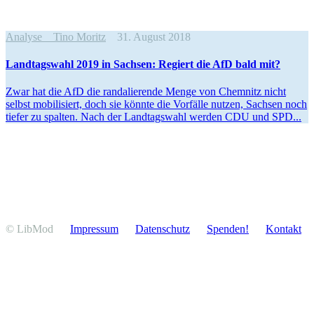
Analyse
Tino Moritz
31. August 2018
Landtagswahl 2019 in Sachsen: Regiert die AfD bald mit?
Zwar hat die AfD die randa­lie­rende Menge von Chemnitz nicht
selbst mobili­siert, doch sie könnte die Vorfälle nutzen, Sachsen noch
tiefer zu spalten. Nach der Landtagswahl werden CDU und SPD...
© LibMod
Impressum
Daten­schutz
Spenden!
Kontakt