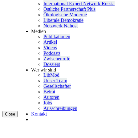
Inter­na­tional Expert Network Russia
Östliche Partner­schaft Plus
Ökolo­gische Moderne
Liberale Demokratie
Netzwerk Nahost
Medien
Publi­ka­tionen
Artikel
Videos
Podcasts
Zwischenrufe
Dossiers
Wer wir sind
LibMod
Unser Team
Gesell­schafter
Beirat
Autoren
Jobs
Ausschrei­bungen
Kontakt
Close