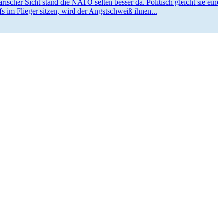
ä­ri­scher Sicht stand die NATO selten besser da. Politisch gleicht sie
efs im Flieger sitzen, wird der Angst­schweiß ihnen...