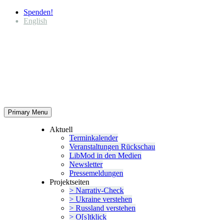
Spenden!
English
Primary Menu
Aktuell
Termin­ka­lender
Veran­stal­tungen Rückschau
LibMod in den Medien
Newsletter
Presse­mel­dungen
Projekt­seiten
> Narrativ-Check
> Ukraine verstehen
> Russland verstehen
> O[s]tklick