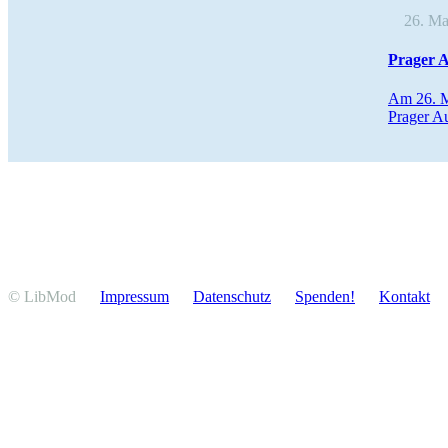
26. Mai
Prager A
Am 26. Ma
Prager Au
© LibMod
Impressum
Daten­schutz
Spenden!
Kontakt