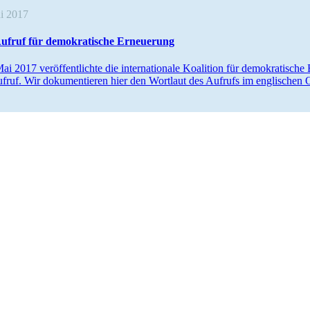
 2017
ufruf für demokra­tische Erneuerung
i 2017 veröf­fent­lichte die inter­na­tionale Koalition für demokra­ti
fruf. Wir dokumen­tieren hier den Wortlaut des Aufrufs im engli­schen O