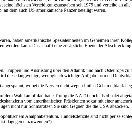
ine höchsten Vertei­di­gungs­aus­gaben seit 1975 und verteilte an alle 
 ab, an dem auch US-ameri­ka­nische Panzer beteiligt waren.
 wären, haben ameri­ka­nische Spezi­al­ein­heiten im Geheimen ihren Koll
ochen werden kann. Das schafft eine zusätz­liche Ebene der Abschreckung
en. Truppen und Ausrüstung über den Atlantik und nach Osteuropa zu bri
wird diese langweilige, wenngleich wichtige Aufgabe formell Deutschl
ert angespannt, wobei die Nerven nicht wegen Putins Gebaren blank l
Auf dem Wahlkampfpfad hatte Trump die NATO noch als obsolet abgetan. 
z­lerin vom ameri­ka­ni­schen Präsi­denten sogar mit einer amateurhaft 
 Augen nicht nur Schma­rotzer. Sie sind Gegner, die die USA abzocken.
opo­li­ti­schem Analpha­be­tentum. Handels­de­fizite sind nicht per se s
s ist dagegen einzuwenden?).