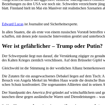
Bezie­hungen zu den USA wie noch nie. Schweden verzeichnete jüngst se
blatt. Finnland hielt im Mai ein Manöver mit realis­ti­schen Szenarien
Edward Lucas
ist Journalist und Sicherheitsexperte.
In allen Staaten, die als erste von einem russi­schen Vorstoß betroffen
schaffen, mit denen jede russische Inter­vention gestört und unter­br
Wer ist gefähr­licher – Trump oder Putin?
Der Schwer­punkt liegt nun darauf, die Verstärkung zügiger zu gestalt
des Kalten Krieges ziemlich verschlissen. Auf dem Brüsseler Gipfel 
Gleichwohl ist die Stimmung in der westlichen Allianz bemer­kensw
Die Zutaten für ein ausge­wach­senes Debakel liegen auf dem Tisch: 
Besuch von Angela Merkel im Weißen Haus wurde die deutsche Bundes­kan
schen Schutz konfron­tiert. Die sogenannten Alliierten sind in seinen
Der Stand­punkt des
America first
gründet auf wirtschaft­lichem und ge
tauschen diese gegen auslän­dische Waren und Dienst­leis­tungen – wa