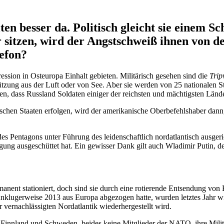
lten besser da. Politisch gleicht sie einem 
er sitzen, wird der Angst­schweiß ihnen von 
efon?
ssion in Osteuropa Einhalt gebieten. Militä­risch gesehen sind die
Trip
zung aus der Luft oder von See. Aber sie werden von 25 natio­nalen Stre
n, dass Russland Soldaten einiger der reichsten und mächtigsten Lände
ti­schen Staaten erfolgen, wird der ameri­ka­nische Oberbe­fehls­haber
es Pentagons unter Führung des leiden­schaftlich nordat­lan­tisch ausge­ri
igung ausge­schüttet hat. Ein gewisser Dank gilt auch Wladimir Putin,
ermanent statio­niert, doch sind sie durch eine rotie­rende Entsendung v
lu­ger­weise 2013 aus Europa abgezogen hatte, wurden letztes Jahr wied
rnach­läs­sigten Nordat­lantik wieder­her­ge­stellt wird.
Finnland und Schweden, beides keine Mitglieder der NATO, ihre Militär­