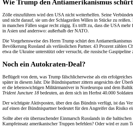
Wie Trump den Antiame­ri­ka­nismus schürt
Zölle einzu­führen wird den USA nicht weiter­helfen. Seine Verbündet
und nicht darauf, sie um der Schlag­zeilen Willen in Stücke zu reißen
in manchen Fällen sogar recht zügig. Es trifft zu, dass die USA mehr
in Asien und anderswo: außerhalb der NATO.
Die Vorge­hens­weise des Herrn Trump schürt den Antiame­ri­ka­nismus i
Bevöl­kerung Russland als verläss­lichen Partner. 43 Prozent zählen 
etwa die Ukraine unter­stützt oder versucht, die russische Gaspipeline z
Noch ein Autokraten-Deal?
Beflügelt von dem, was Trump fälsch­li­cher­weise als ein erfolg­reich
später in diesem Jahr. Die Bündnis­partner zittern angesichts der Üb
er die lebens­wich­tigen Militär­ma­növer in Nordeuropa und dem Bal
Trident Juncture 18
bedeuten, an dem sich im Herbst 40.000 Soldaten 
Der wichtigste Aktiv­posten, über den das Bündnis verfügt, ist das Versp
auf einen der Bündnis­partner bedeutet für den Angreifer das Risiko e
Sollte aber ein überra­schender Einmarsch Russlands in die balti­sch
Kampf­einsatz ameri­ka­ni­scher Truppen befehlen? Oder wird er zum T