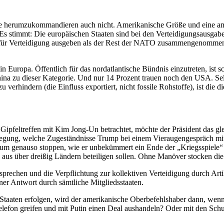
e herum­zu­kom­man­dieren auch nicht. Ameri­ka­nische Größe und eine a
. Es stimmt: Die europäi­schen Staaten sind bei den Vertei­di­gungs­aus
 für Vertei­digung ausgeben als der Rest der NATO zusam­men­ge­nommen
n Europa. Öffentlich für das nordat­lan­tische Bündnis einzu­treten, is
China zu dieser Kategorie. Und nur 14 Prozent trauen noch den USA. Se
u verhindern (die Einfluss expor­tiert, nicht fossile Rohstoffe), ist die
es Gipfel­treffen mit Kim Jong-Un betrachtet, möchte der Präsident das gl
erlegung, welche Zugeständ­nisse Trump bei einem Vierau­gen­ge­spräch 
tikum genauso stoppen, wie er unbekümmert ein Ende der „Kriegs­spiel
aus über dreißig Ländern betei­ligen sollen. Ohne Manöver stocken di
rechen und die Verpflichtung zur kollek­tiven Vertei­digung durch Artikel
iner Antwort durch sämtliche Mitgliedsstaaten.
en Staaten erfolgen, wird der ameri­ka­nische Oberbe­fehls­haber dann,
elefon greifen und mit Putin einen Deal aushandeln? Oder mit den Schu