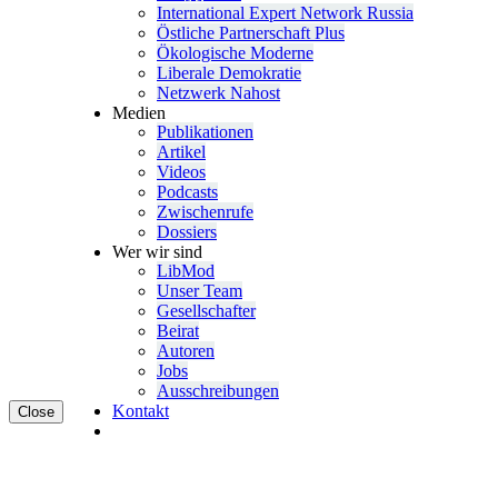
Inter­na­tional Expert Network Russia
Östliche Partner­schaft Plus
Ökolo­gische Moderne
Liberale Demokratie
Netzwerk Nahost
Medien
Publi­ka­tionen
Artikel
Videos
Podcasts
Zwischenrufe
Dossiers
Wer wir sind
LibMod
Unser Team
Gesell­schafter
Beirat
Autoren
Jobs
Ausschrei­bungen
Kontakt
Close