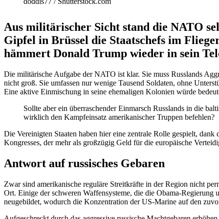
doddis77 /​ Shutterstock.com
Aus militä­ri­scher Sicht stand die NATO se
Gipfel in Brüssel die Staats­chefs im Flieg
hämmert Donald Trump wieder in sein Tel
Die militä­rische Aufgabe der NATO ist klar. Sie muss Russlands Aggre
nicht groß. Sie umfassen nur wenige Tausend Soldaten, ohne Unter­stüt
Eine aktive Einmi­schung in seine ehema­ligen Kolonien würde bedeute
Sollte aber ein überra­schender Einmarsch Russlands in die bal
wirklich den Kampf­einsatz ameri­ka­ni­scher Truppen befehlen?
Die Verei­nigten Staaten haben hier eine zentrale Rolle gespielt, dank d
Kongresses, der mehr als großzügig Geld für die europäische Vertei­d
Antwort auf russi­sches Gebaren
Zwar sind ameri­ka­nische reguläre Streit­kräfte in der Region nicht p
Ort. Einige der schweren Waffen­systeme, die die Obama-Regierung unk
neuge­bildet, wodurch die Konzen­tration der US-Marine auf den zuvor ve
Aufge­schreckt durch das aggressive russische Macht­ge­baren erhöhen 