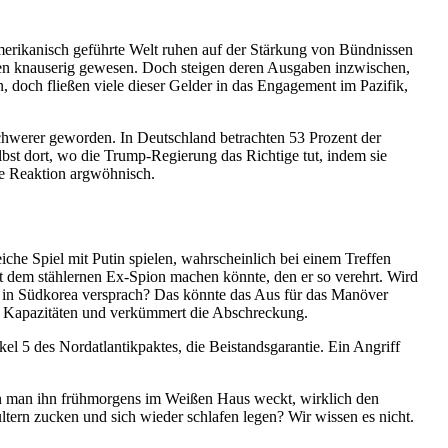
meri­ka­nisch geführte Welt ruhen auf der Stärkung von Bündnissen
­gaben knauserig gewesen. Doch steigen deren Ausgaben inzwi­schen,
, doch fließen viele dieser Gelder in das Engagement im Pazifik,
t schwerer geworden. In Deutschland betrachten 53 Prozent der
lbst dort, wo die Trump-Regierung das Richtige tut, indem sie
 die Reaktion argwöhnisch.
eiche Spiel mit Putin spielen, wahrscheinlich bei einem Treffen
mit dem stählernen Ex-Spion machen könnte, den er so verehrt. Wird
e“ in Südkorea versprach? Das könnte das Aus für das Manöver
e Kapazi­täten und verkümmert die Abschreckung.
 5 des Nordat­lan­tik­paktes, die Beistands­ga­rantie. Ein Angriff
 wenn man ihn frühmorgens im Weißen Haus weckt, wirklich den
ltern zucken und sich wieder schlafen legen? Wir wissen es nicht.