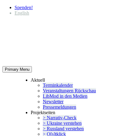
Spenden!
English
Primary Menu
Aktuell
Termin­ka­lender
Veran­stal­tungen Rückschau
LibMod in den Medien
Newsletter
Presse­mel­dungen
Projekt­seiten
> Narrativ-Check
> Ukraine verstehen
> Russland verstehen
> O[s]tklick