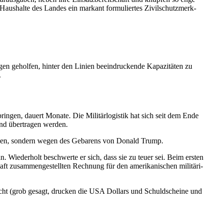
Haushalte des Landes ein markant formu­liertes Zivil­schutz­merk­
egen geholfen, hinter den Linien beein­dru­ckende Kapazi­täten zu
.
ngen, dauert Monate. Die Militär­lo­gistik hat sich seit dem Ende
and übertragen werden.
iegen, sondern wegen des Gebarens von Donald Trump.
Wiederholt beschwerte er sich, dass sie zu teuer sei. Beim ersten
zusam­men­ge­stellten Rechnung für den ameri­ka­ni­schen militä­ri­
chlecht (grob gesagt, drucken die USA Dollars und Schuld­scheine und