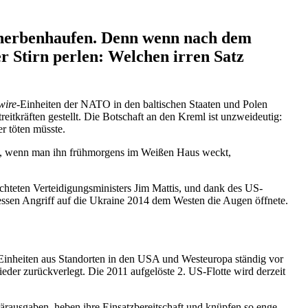
Scher­ben­haufen. Denn wenn nach dem
der Stirn perlen: Welchen irren Satz
wire
-Einheiten der NATO in den balti­schen Staaten und Polen
it­kräften gestellt. Die Botschaft an den Kreml ist unzwei­deutig:
r töten müsste.
 dann, wenn man ihn frühmorgens im Weißen Haus weckt,
ch­teten Vertei­di­gungs­mi­nisters Jim Mattis, und dank des US-
 dessen Angriff auf die Ukraine 2014 dem Westen die Augen öffnete.
on Einheiten aus Stand­orten in den USA und Westeuropa ständig vor
er zurück­verlegt. Die 2011 aufge­löste 2. US-Flotte wird derzeit
aus­gaben, heben ihre Einsatz­be­reit­schaft und knüpfen so enge