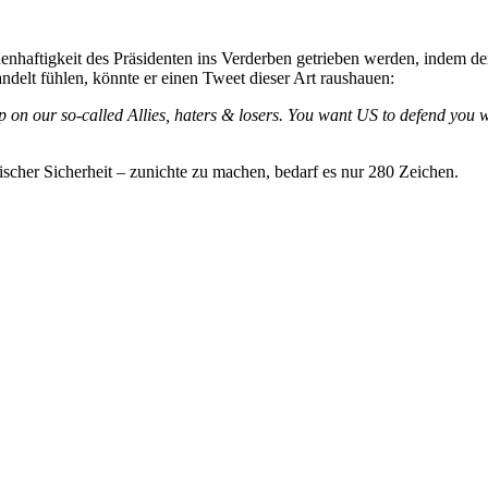
­haf­tigkeit des Präsi­denten ins Verderben getrieben werden, indem dem
delt fühlen, könnte er einen Tweet dieser Art raushauen:
up on our so-called Allies, haters & losers. You want US to defend y
i­scher Sicherheit – zunichte zu machen, bedarf es nur 280 Zeichen.