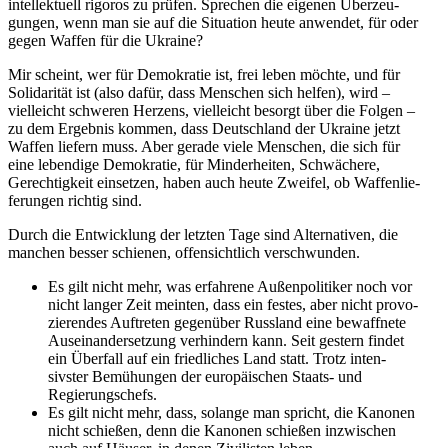
intel­lek­tuell rigoros zu prüfen. Sprechen die eigenen Überzeu­
gungen, wenn man sie auf die Situation heute anwendet, für oder
gegen Waffen für die Ukraine?
Mir scheint, wer für Demokratie ist, frei leben möchte, und für
Solida­rität ist (also dafür, dass Menschen sich helfen), wird –
vielleicht schweren Herzens, vielleicht besorgt über die Folgen –
zu dem Ergebnis kommen, dass Deutschland der Ukraine jetzt
Waffen liefern muss. Aber gerade viele Menschen, die sich für
eine lebendige Demokratie, für Minder­heiten, Schwä­chere,
Gerech­tigkeit einsetzen, haben auch heute Zweifel, ob Waffen­lie­
fe­rungen richtig sind.
Durch die Entwicklung der letzten Tage sind Alter­na­tiven, die
manchen besser schienen, offen­sichtlich verschwunden.
Es gilt nicht mehr, was erfahrene Außen­po­li­tiker noch vor
nicht langer Zeit meinten, dass ein festes, aber nicht provo­
zie­rendes Auftreten gegenüber Russland eine bewaffnete
Ausein­an­der­setzung verhindern kann. Seit gestern findet
ein Überfall auf ein fried­liches Land statt. Trotz inten­
sivster Bemühungen der europäi­schen Staats- und
Regierungschefs.
Es gilt nicht mehr, dass, solange man spricht, die Kanonen
nicht schießen, denn die Kanonen schießen inzwi­schen