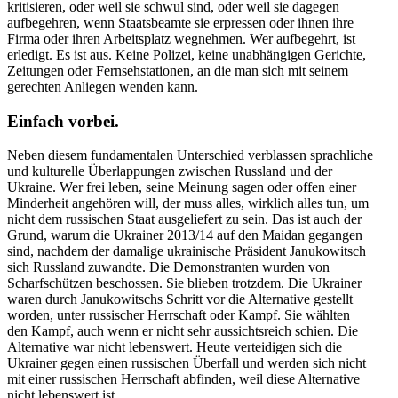
kriti­sieren, oder weil sie schwul sind, oder weil sie dagegen
aufbe­gehren, wenn Staats­beamte sie erpressen oder ihnen ihre
Firma oder ihren Arbeits­platz wegnehmen. Wer aufbe­gehrt, ist
erledigt. Es ist aus. Keine Polizei, keine unabhän­gigen Gerichte,
Zeitungen oder Fernseh­sta­tionen, an die man sich mit seinem
gerechten Anliegen wenden kann.
Einfach vorbei.
Neben diesem funda­men­talen Unter­schied verblassen sprach­liche
und kultu­relle Überlap­pungen zwischen Russland und der
Ukraine. Wer frei leben, seine Meinung sagen oder offen einer
Minderheit angehören will, der muss alles, wirklich alles tun, um
nicht dem russi­schen Staat ausge­liefert zu sein. Das ist auch der
Grund, warum die Ukrainer 2013/​14 auf den Maidan gegangen
sind, nachdem der damalige ukrai­nische Präsident Januko­witsch
sich Russland zuwandte. Die Demons­tranten wurden von
Scharf­schützen beschossen. Sie blieben trotzdem. Die Ukrainer
waren durch Januko­witschs Schritt vor die Alter­native gestellt
worden, unter russi­scher Herrschaft oder Kampf. Sie wählten
den Kampf, auch wenn er nicht sehr aussichts­reich schien. Die
Alter­native war nicht lebenswert. Heute vertei­digen sich die
Ukrainer gegen einen russi­schen Überfall und werden sich nicht
mit einer russi­schen Herrschaft abfinden, weil diese Alter­native
nicht lebenswert ist.