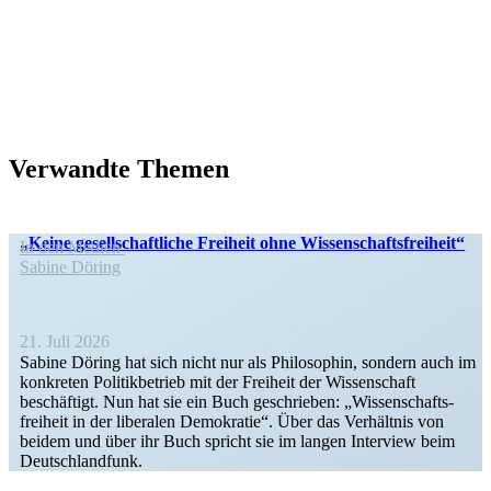
Verwandte Themen
„Keine gesell­schaft­liche Freiheit ohne Wissenschaftsfreiheit“
In den Medien
Sabine Döring
21. Juli 2026
Sabine Döring hat sich nicht nur als Philo­sophin, sondern auch im
konkreten Politik­be­trieb mit der Freiheit der Wissen­schaft
beschäftigt. Nun hat sie ein Buch geschrieben: „Wissen­schafts­
freiheit in der liberalen Demokratie“. Über das Verhältnis von
beidem und über ihr Buch spricht sie im langen Interview beim
Deutschlandfunk.