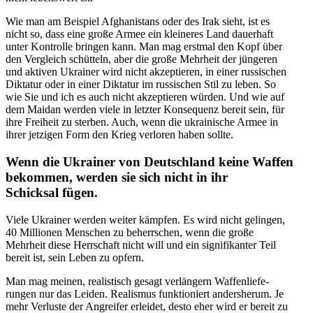
Wie man am Beispiel Afgha­ni­stans oder des Irak sieht, ist es
nicht so, dass eine große Armee ein kleineres Land dauerhaft
unter Kontrolle bringen kann. Man mag erstmal den Kopf über
den Vergleich schütteln, aber die große Mehrheit der jüngeren
und aktiven Ukrainer wird nicht akzep­tieren, in einer russi­schen
Diktatur oder in einer Diktatur im russi­schen Stil zu leben. So
wie Sie und ich es auch nicht akzep­tieren würden. Und wie auf
dem Maidan werden viele in letzter Konse­quenz bereit sein, für
ihre Freiheit zu sterben. Auch, wenn die ukrai­nische Armee in
ihrer jetzigen Form den Krieg verloren haben sollte.
Wenn die Ukrainer von Deutschland keine Waffen
bekommen, werden sie sich nicht in ihr
Schicksal fügen.
Viele Ukrainer werden weiter kämpfen. Es wird nicht gelingen,
40 Millionen Menschen zu beherr­schen, wenn die große
Mehrheit diese Herrschaft nicht will und ein signi­fi­kanter Teil
bereit ist, sein Leben zu opfern.
Man mag meinen, realis­tisch gesagt verlängern Waffen­lie­fe­
rungen nur das Leiden. Realismus funktio­niert anders­herum. Je
mehr Verluste der Angreifer erleidet, desto eher wird er bereit zu