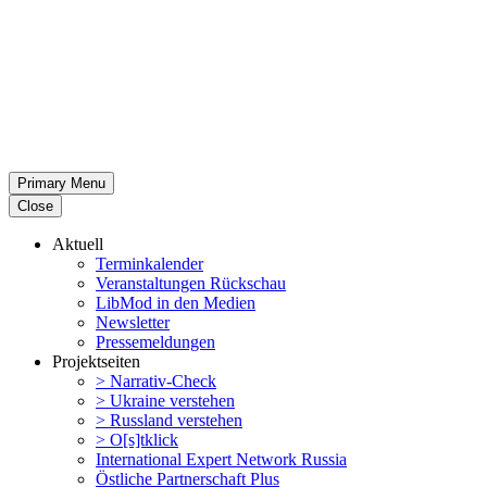
Primary Menu
Close
Aktuell
Termin­ka­lender
Veran­stal­tungen Rückschau
LibMod in den Medien
Newsletter
Presse­mel­dungen
Projekt­seiten
> Narrativ-Check
> Ukraine verstehen
> Russland verstehen
> O[s]tklick
Inter­na­tional Expert Network Russia
Östliche Partner­schaft Plus