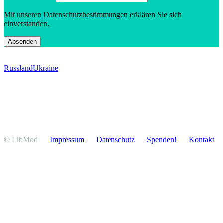
Mit unseren
Daten­schutz­be­stim­mungen
erklären Sie sich
einverstanden.
Russland
Ukraine
© LibMod
Impressum
Daten­schutz
Spenden!
Kontakt