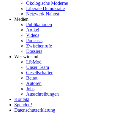
Ökolo­gische Moderne
Liberale Demokratie
Netzwerk Nahost
Medien
Publi­ka­tionen
Artikel
Videos
Podcasts
Zwischenrufe
Dossiers
Wer wir sind
LibMod
Unser Team
Gesell­schafter
Beirat
Autoren
Jobs
Ausschrei­bungen
Kontakt
Spenden!
Daten­schutz­er­klärung