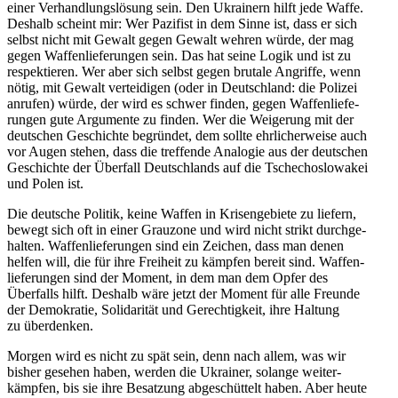
einer Verhand­lungs­lösung sein. Den Ukrainern hilft jede Waffe.
Deshalb scheint mir: Wer Pazifist in dem Sinne ist, dass er sich
selbst nicht mit Gewalt gegen Gewalt wehren würde, der mag
gegen Waffen­lie­fe­rungen sein. Das hat seine Logik und ist zu
respek­tieren. Wer aber sich selbst gegen brutale Angriffe, wenn
nötig, mit Gewalt vertei­digen (oder in Deutschland: die Polizei
anrufen) würde, der wird es schwer finden, gegen Waffen­lie­fe­
rungen gute Argumente zu finden. Wer die Weigerung mit der
deutschen Geschichte begründet, dem sollte ehrli­cher­weise auch
vor Augen stehen, dass die treffende Analogie aus der deutschen
Geschichte der Überfall Deutsch­lands auf die Tsche­cho­slo­wakei
und Polen ist.
Die deutsche Politik, keine Waffen in Krisen­ge­biete zu liefern,
bewegt sich oft in einer Grauzone und wird nicht strikt durch­ge­
halten. Waffen­lie­fe­rungen sind ein Zeichen, dass man denen
helfen will, die für ihre Freiheit zu kämpfen bereit sind. Waffen­
lie­fe­rungen sind der Moment, in dem man dem Opfer des
Überfalls hilft. Deshalb wäre jetzt der Moment für alle Freunde
der Demokratie, Solida­rität und Gerech­tigkeit, ihre Haltung
zu überdenken.
Morgen wird es nicht zu spät sein, denn nach allem, was wir
bisher gesehen haben, werden die Ukrainer, solange weiter­
kämpfen, bis sie ihre Besatzung abgeschüttelt haben. Aber heute