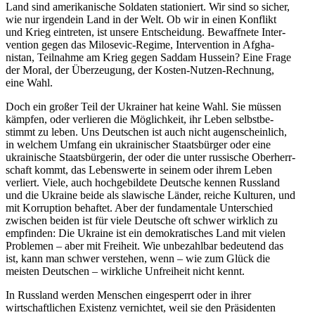
Land sind ameri­ka­nische Soldaten statio­niert. Wir sind so sicher,
wie nur irgendein Land in der Welt. Ob wir in einen Konflikt
und Krieg eintreten, ist unsere Entscheidung. Bewaffnete Inter­
vention gegen das Milosevic-Regime, Inter­vention in Afgha­
nistan, Teilnahme am Krieg gegen Saddam Hussein? Eine Frage
der Moral, der Überzeugung, der Kosten-Nutzen-Rechnung,
eine Wahl.
Doch ein großer Teil der Ukrainer hat keine Wahl. Sie müssen
kämpfen, oder verlieren die Möglichkeit, ihr Leben selbst­be­
stimmt zu leben. Uns Deutschen ist auch nicht augen­scheinlich,
in welchem Umfang ein ukrai­ni­scher Staats­bürger oder eine
ukrai­nische Staats­bür­gerin, der oder die unter russische Oberherr­
schaft kommt, das Lebens­werte in seinem oder ihrem Leben
verliert. Viele, auch hochge­bildete Deutsche kennen Russland
und die Ukraine beide als slawische Länder, reiche Kulturen, und
mit Korruption behaftet. Aber der funda­mentale Unter­schied
zwischen beiden ist für viele Deutsche oft schwer wirklich zu
empfinden: Die Ukraine ist ein demokra­ti­sches Land mit vielen
Problemen – aber mit Freiheit. Wie unbezahlbar bedeutend das
ist, kann man schwer verstehen, wenn – wie zum Glück die
meisten Deutschen – wirkliche Unfreiheit nicht kennt.
In Russland werden Menschen einge­sperrt oder in ihrer
wirtschaft­lichen Existenz vernichtet, weil sie den Präsi­denten