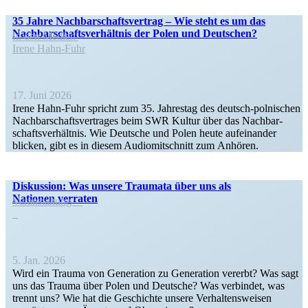
35 Jahre Nachbar­schafts­vertrag – Wie steht es um das
Nachbar­schafts­ver­hältnis der Polen und Deutschen?
In den Medien
Irene Hahn-Fuhr
17. Juni 2026
Irene Hahn-Fuhr spricht zum 35. Jahrestag des deutsch-polni­­schen
Nachbar­schafts­ver­trages beim SWR Kultur über das Nachbar­
schafts­ver­hältnis. Wie Deutsche und Polen heute aufein­ander
blicken, gibt es in diesem Audio­mit­schnitt zum Anhören.
Diskussion: Was unsere Traumata über uns als
Nationen verraten
Veran­staltung
5. Jan. 2026
Wird ein Trauma von Generation zu Generation vererbt? Was sagt
uns das Trauma über Polen und Deutsche? Was verbindet, was
trennt uns? Wie hat die Geschichte unsere Verhal­tens­weisen