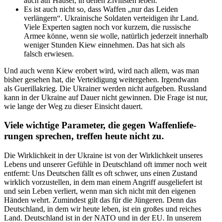
auch auf Häuser, in denen Zivilisten leben.
Es ist auch nicht so, dass Waffen „nur das Leiden
verlängern“. Ukrai­nische Soldaten vertei­digen ihr Land.
Viele Experten sagten noch vor kurzem, die russische
Armee könne, wenn sie wolle, natürlich jederzeit innerhalb
weniger Stunden Kiew einnehmen. Das hat sich als
falsch erwiesen.
Und auch wenn Kiew erobert wird, wird nach allem, was man
bisher gesehen hat, die Vertei­digung weiter­gehen. Irgendwann
als Gueril­la­krieg. Die Ukrainer werden nicht aufgeben. Russland
kann in der Ukraine auf Dauer nicht gewinnen. Die Frage ist nur,
wie lange der Weg zu dieser Einsicht dauert.
Viele wichtige Parameter, die gegen Waffen­lie­fe­
rungen sprechen, treffen heute nicht zu.
Die Wirklichkeit in der Ukraine ist von der Wirklichkeit unseres
Lebens und unserer Gefühle in Deutschland oft immer noch weit
entfernt: Uns Deutschen fällt es oft schwer, uns einen Zustand
wirklich vorzu­stellen, in dem man einem Angriff ausge­liefert ist
und sein Leben verliert, wenn man sich nicht mit den eigenen
Händen wehrt. Zumindest gilt das für die Jüngeren. Denn das
Deutschland, in dem wir heute leben, ist ein großes und reiches
Land. Deutschland ist in der NATO und in der EU. In unserem