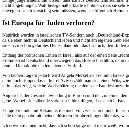
Einige junge Israelis, die wissen, dass ich aus Deutschland stamme, f
nicht abgeklungen. Wahrheits­gemäß erklärte ich ihnen, dass sie sehr w
bewegten –auch vorsichtig sein müssten, wenn sie öffentlich Hebräis
Ist Europa für Juden verloren?
Natürlich wurden in israe­li­schen TV-Sendern auch „Deutschland-Experte
da sie eben nicht in Deutschland leben und nicht am eigenen Leib erle
sie ein zu schön gefärbtes Deutsch­landbild, das für mich, dem Juden au
Entlang der politi­schen Linien in Israel, also auf der einen Seite „re
Frommen ist Deutschland überwiegend das Böse schlechthin, da in dies
renden Demokratie ein leuch­tendes Vorbild.
Von beiden Lagern jedoch wird Angela Merkel als Freundin Israels ges
dann noch stoppen lasse. In Tel Aviv erzählt man sich einen Witz, wi
terin – das zeigt, welche Wertschätzung die deutsche Bundes­kanz­leri
Angesichts der Gesamt­ent­wicklung in Europa und der zuneh­menden Ein
gebe. Wobei Links­li­berale sarkas­tisch hinzu­fügen, dass auch in Isr
Einige Freunde und Bekannte, die mich vor zwei Jahren noch für verrück
hätte recht gehabt mit meinen düsteren Prophe­zei­ungen über das, was 
Ich erwidere ihnen nicht, dass ich schon lange nicht mehr weiß, wo m