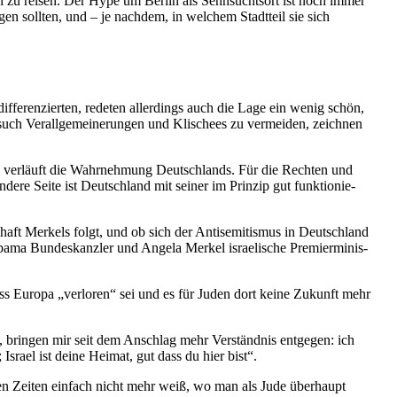
in zu reisen. Der Hype um Berlin als Sehnsuchtsort ist noch immer
gen sollten, und – je nachdem, in welchem Stadtteil sie sich
ffe­ren­zierten, redeten aller­dings auch die Lage ein wenig schön,
such Verall­ge­mei­ne­rungen und Klischees zu vermeiden, zeichnen
ular“ verläuft die Wahrnehmung Deutsch­lands. Für die Rechten und
re Seite ist Deutschland mit seiner im Prinzip gut funktio­nie­
ft Merkels folgt, und ob sich der Antise­mi­tismus in Deutschland
ama Bundes­kanzler und Angela Merkel israe­lische Premier­mi­nis­
ass Europa „verloren“ sei und es für Juden dort keine Zukunft mehr
en, bringen mir seit dem Anschlag mehr Verständnis entgegen: ich
srael ist deine Heimat, gut dass du hier bist“.
sen Zeiten einfach nicht mehr weiß, wo man als Jude überhaupt