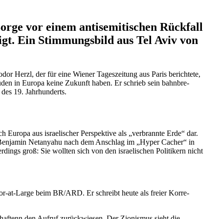
Sorge vor einem antise­mi­ti­schen Rückfall
igt. Ein Stimmungsbild aus Tel Aviv von
dor Herzl, der für eine Wiener Tages­zeitung aus Paris berichtete,
 Juden in Europa keine Zukunft haben. Er schrieb sein bahnbre­
 des 19. Jahrhunderts.
h Europa aus israe­li­scher Perspektive als „verbrannte Erde“ dar.
ier Benjamin Netanyahu nach dem Anschlag im „Hyper Cacher“ in
dings groß: Sie wollten sich von den israe­li­schen Politikern nicht
r-at-Large beim BR/​ARD. Er schreibt heute als freier Korre­
­schaftenn den Aufruf zurück­wiesen. Der Zionismus sieht die