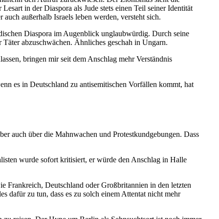
 Lesart in der Diaspora als Jude stets einen Teil seiner Identität
auch außerhalb Israels leben werden, versteht sich.
 jüdischen Diaspora im Augen­blick unglaub­würdig. Durch seine
cher Täter abzuschwächen. Ähnliches geschah in Ungarn.
zu­lassen, bringen mir seit dem Anschlag mehr Verständnis
nn es in Deutschland zu antise­mi­ti­schen Vorfällen kommt, hat
 aber auch über die Mahnwachen und Protest­kund­ge­bungen. Dass
listen wurde sofort kriti­siert, er würde den Anschlag in Halle
ie Frank­reich, Deutschland oder Großbri­tannien in den letzten
 dafür zu tun, dass es zu solch einem Attentat nicht mehr