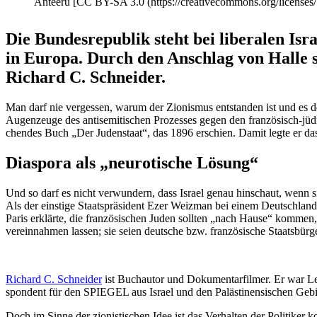
Anteeru [CC BY-SA 3.0 (https://creativecommons.org/licenses/
Die Bundes­re­publik steht bei liberalen Isr
in Europa. Durch den Anschlag von Halle s
Richard C. Schneider.
Man darf nie vergessen, warum der Zionismus entstanden ist und es den
Augen­zeuge des antise­mi­ti­schen Prozesses gegen den franzö­sisch-j
chendes Buch „Der Juden­staat“, das 1896 erschien. Damit legte er das 
Diaspora als „neuro­tische Lösung“
Und so darf es nicht verwundern, dass Israel genau hinschaut, wenn sich
Als der einstige Staats­prä­sident Ezer Weizman bei einem Deutsch­l
Paris erklärte, die franzö­si­schen Juden sollten „nach Hause“ kommen, 
verein­nahmen lassen; sie seien deutsche bzw. franzö­sische Staats­bürg
Richard C. Schneider
ist Buchautor und Dokumen­tar­filmer. Er war L
spondent für den SPIEGEL aus Israel und den Paläs­ti­nen­si­schen Gebi
Doch im Sinne der zionis­ti­schen Idee ist das Verhalten der Politiker