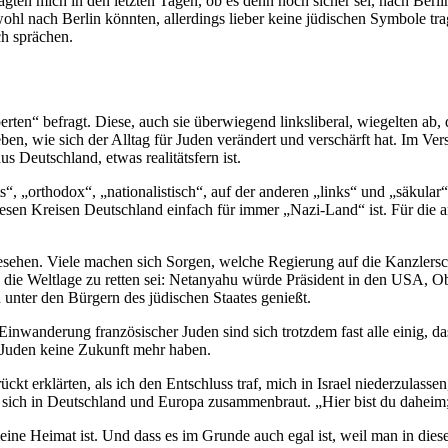
ragten mich in den letzten Tagen, ob es denn noch sicher sei, nach Berl
ohl nach Berlin könnten, aller­dings lieber keine jüdischen Symbole tra
ch sprächen.
n“ befragt. Diese, auch sie überwiegend links­li­beral, wiegelten ab, di
ben, wie sich der Alltag für Juden verändert und verschärft hat. Im Ver
s Deutschland, etwas reali­tätsfern ist.
chts“, „orthodox“, „natio­na­lis­tisch“, auf der anderen „links“ und „säk
en Kreisen Deutschland einfach für immer „Nazi-Land“ ist. Für die ande
ehen. Viele machen sich Sorgen, welche Regierung auf die Kanzler­scha
e die Weltlage zu retten sei: Netanyahu würde Präsident in den USA, Ob
n unter den Bürgern des jüdischen Staates genießt.
wan­derung franzö­si­scher Juden sind sich trotzdem fast alle einig, d
ael Juden keine Zukunft mehr haben.
t erklärten, als ich den Entschluss traf, mich in Israel nieder­zu­lass
sich in Deutschland und Europa zusam­men­braut. „Hier bist du daheim; I
eine Heimat ist. Und dass es im Grunde auch egal ist, weil man in die