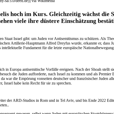
by-sa/3.0/deed.de)] via Wikimedia
aelis hoch im Kurs. Gleich­zeitig wächst die 
ehen viele ihre düstere Einschätzung bestät
 Staat Israel gibt: um Juden vor Antise­mi­tismus zu schützen. Als Theo
üdischen Artil­lerie-Hauptmann Alfred Dreyfus wurde, erkannte er, dass
intel­lek­tuelle Fundament für die letzte europäische Natio­nal­be­wegung
 in Europa antise­mi­tische Vorfälle ereignen. Nach der Shoah stellt sic
and­besuch die Juden auffor­derte, nach Israel zu kommen und als Prem
da war die Empörung vonseiten deutscher und franzö­si­scher Juden aller­
er, Israel habe kein Recht für sie zu sprechen.
eiter der ARD-Studios in Rom und in Tel Aviv, und bis Ende 2022 Edito
eten..
 konse­quent gewesen, selbst wenn Juden mit europäi­schen Staats­bür­ger