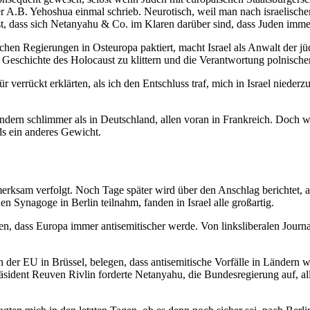
er A.B. Yehoshua einmal schrieb. Neuro­tisch, weil man nach israe­li­scher
, dass sich Netanyahu & Co. im Klaren darüber sind, dass Juden immer 
i­schen Regie­rungen in Osteuropa paktiert, macht Israel als Anwalt der
ie Geschichte des Holocaust zu klittern und die Verant­wortung polni­s
verrückt erklärten, als ich den Entschluss traf, mich in Israel nieder­
ändern schlimmer als in Deutschland, allen voran in Frank­reich. Doch we
s ein anderes Gewicht.
ufmerksam verfolgt. Noch Tage später wird über den Anschlag berichtet,
Synagoge in Berlin teilnahm, fanden in Israel alle großartig.
dass Europa immer antise­mi­ti­scher werde. Von links­li­be­ralen Journa­
der EU in Brüssel, belegen, dass antise­mi­tische Vorfälle in Ländern w
nt Reuven Rivlin forderte Netanyahu, die Bundes­re­gierung auf, alles