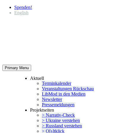
Spenden!
English
Primary Menu
Aktuell
Termin­ka­lender
Veran­stal­tungen Rückschau
LibMod in den Medien
Newsletter
Presse­mel­dungen
Projekt­seiten
> Narrativ-Check
> Ukraine verstehen
> Russland verstehen
> O[s]tklick