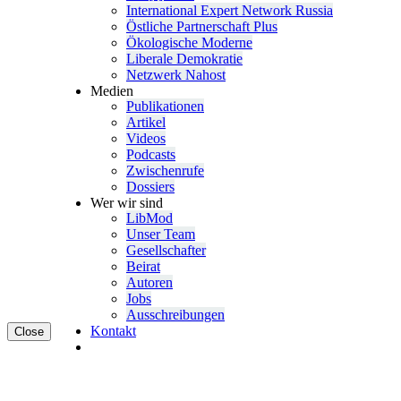
Inter­na­tional Expert Network Russia
Östliche Partner­schaft Plus
Ökolo­gische Moderne
Liberale Demokratie
Netzwerk Nahost
Medien
Publi­ka­tionen
Artikel
Videos
Podcasts
Zwischenrufe
Dossiers
Wer wir sind
LibMod
Unser Team
Gesell­schafter
Beirat
Autoren
Jobs
Ausschrei­bungen
Kontakt
Close