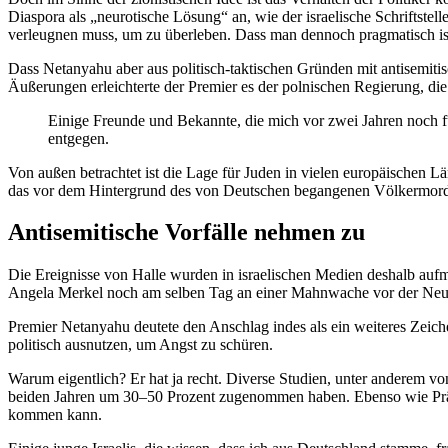
Diaspora als „neuro­tische Lösung“ an, wie der israe­lische Schrift­stell
verleugnen muss, um zu überleben. Dass man dennoch pragma­tisch ist
Dass Netanyahu aber aus politisch-takti­schen Gründen mit antise­mi­t
Äußerungen erleich­terte der Premier es der polni­schen Regierung, d
Einige Freunde und Bekannte, die mich vor zwei Jahren noch für 
entgegen.
Von außen betrachtet ist die Lage für Juden in vielen europäi­schen L
das vor dem Hinter­grund des von Deutschen began­genen Völker­mord
Antise­mi­tische Vorfälle nehmen zu
Die Ereig­nisse von Halle wurden in israe­li­schen Medien deshalb a
Angela Merkel noch am selben Tag an einer Mahnwache vor der Neuen 
Premier Netanyahu deutete den Anschlag indes als ein weiteres Zeichen, 
politisch ausnutzen, um Angst zu schüren.
Warum eigentlich? Er hat ja recht. Diverse Studien, unter anderem von 
beiden Jahren um 30–50 Prozent zugenommen haben. Ebenso wie Präside
kommen kann.