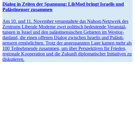
Dialog in Zeiten der Spannung: LibMod bringt Israelis und
Paläs­ti­nenser zusammen
Am 10. und 11. November veran­staltete das Nahost-Netzwerk des
Zentrums Liberale Moderne zwei politisch bedeu­tende Veran­stal­
tungen in Israel und den paläs­ti­nen­si­schen Gebieten im Westjor­
danland, die einen offenen Dialog zwischen Israelis und Paläs­ti­
nensern ermög­lichten. Trotz der angespannten Lage kamen mehr als
100 Teilneh­mende zusammen, um über Perspek­tiven für Frieden,
regionale Koope­ration und die Zukunft diplo­ma­ti­scher Initia­tiven zu
diskutieren.