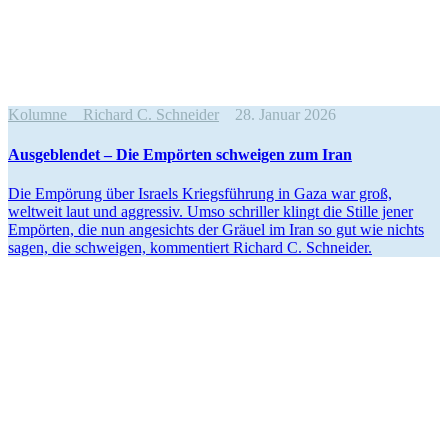
Kolumne
Richard C. Schneider
28. Januar 2026
Ausge­blendet – Die Empörten schweigen zum Iran
Die Empörung über Israels Kriegs­führung in Gaza war groß,
weltweit laut und aggressiv. Umso schriller klingt die Stille jener
Empörten, die nun angesichts der Gräuel im Iran so gut wie nichts
sagen, die schweigen, kommen­tiert Richard C. Schneider.