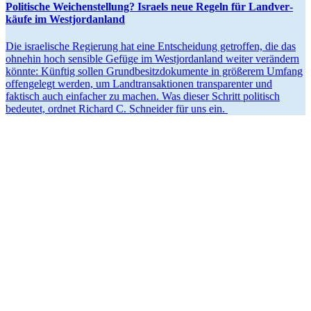
Politische Weichen­stellung? Israels neue Regeln für Landver­
käufe im Westjordanland
Die israe­lische Regierung hat eine Entscheidung getroffen, die das
ohnehin hoch sensible Gefüge im Westjor­danland weiter verändern
könnte: Künftig sollen Grund­be­sitz­do­ku­mente in größerem Umfang
offen­gelegt werden, um Landtrans­ak­tionen trans­pa­renter und
faktisch auch einfacher zu machen. Was dieser Schritt politisch
bedeutet, ordnet Richard C. Schneider für uns ein.