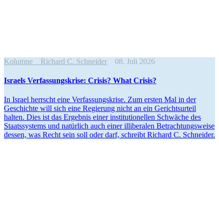
Kolumne
Richard C. Schneider
08. Juli 2026
Israels Verfas­sungs­krise: Crisis? What Crisis?
In Israel herrscht eine Verfas­sungs­krise. Zum ersten Mal in der
Geschichte will sich eine Regierung nicht an ein Gerichts­urteil
halten. Dies ist das Ergebnis einer insti­tu­tio­nellen Schwäche des
Staats­systems und natürlich auch einer illibe­ralen Betrach­tungs­weise
dessen, was Recht sein soll oder darf, schreibt Richard C. Schneider.