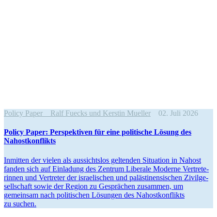
Policy Paper
Ralf Fuecks und Kerstin Mueller
02. Juli 2026
Policy Paper: Perspek­tiven für eine politische Lösung des
Nahostkonflikts
Inmitten der vielen als aussichtslos geltenden Situation in Nahost
fanden sich auf Einladung des Zentrum Liberale Moderne Vertre­te­
rinnen und Vertreter der israe­li­schen und paläs­ti­nen­si­schen Zivil­ge­
sell­schaft sowie der Region zu Gesprächen zusammen, um
gemeinsam nach politi­schen Lösungen des Nahost­kon­flikts
zu suchen.