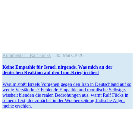
Kommentar
Ralf Fücks
30. März 2026
Keine Empathie für Israel, nirgends. Was mich an der
deutschen Reaktion auf den Iran-Krieg irritiert
Warum stößt Israels Vorgehen gegen den Iran in Deutschland auf so
wenig Verständnis? Fehlende Empathie und moralische Selbst­ge­
wissheit blenden die realen Bedro­hungen aus, warnt Ralf Fücks in
seinem Text, der zunächst in der Wochen­zeitung Jüdische Allge­
meine erschien.