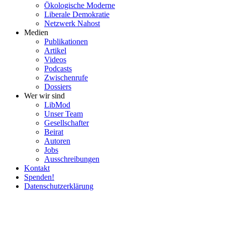
Ökolo­gische Moderne
Liberale Demokratie
Netzwerk Nahost
Medien
Publi­ka­tionen
Artikel
Videos
Podcasts
Zwischenrufe
Dossiers
Wer wir sind
LibMod
Unser Team
Gesell­schafter
Beirat
Autoren
Jobs
Ausschrei­bungen
Kontakt
Spenden!
Daten­schutz­er­klärung