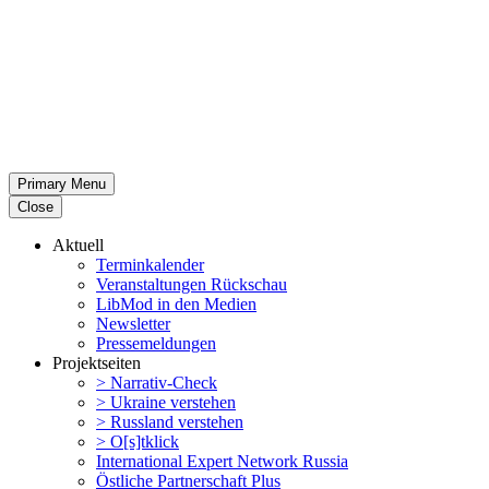
Primary Menu
Close
Aktuell
Termin­ka­lender
Veran­stal­tungen Rückschau
LibMod in den Medien
Newsletter
Presse­mel­dungen
Projekt­seiten
> Narrativ-Check
> Ukraine verstehen
> Russland verstehen
> O[s]tklick
Inter­na­tional Expert Network Russia
Östliche Partner­schaft Plus