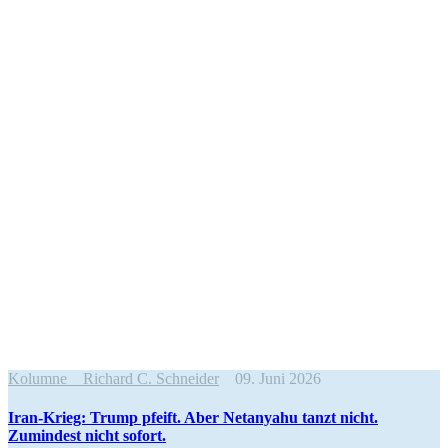
Kolumne
Richard C. Schneider
09. Juni 2026
Iran-Krieg: Trump pfeift. Aber Netanyahu tanzt nicht.
Zumindest nicht sofort.