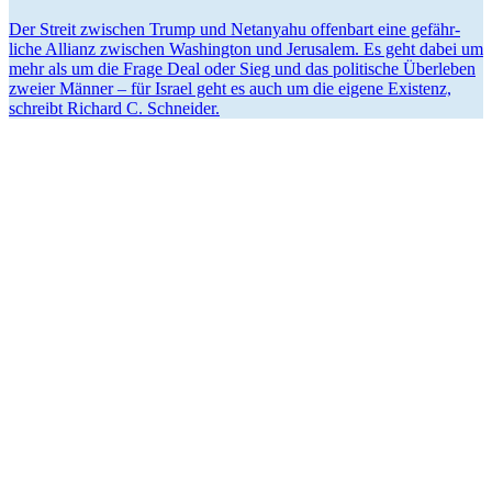
Der Streit zwischen Trump und Netanyahu offenbart eine gefähr­
liche Allianz zwischen Washington und Jerusalem. Es geht dabei um
mehr als um die Frage Deal oder Sieg und das politische Überleben
zweier Männer – für Israel geht es auch um die eigene Existenz,
schreibt Richard C. Schneider.