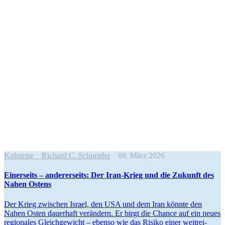
Kolumne
Richard C. Schneider
09. März 2026
Einer­seits – anderer­seits: Der Iran-Krieg und die Zukunft des
Nahen Ostens
Der Krieg zwischen Israel, den USA und dem Iran könnte den
Nahen Osten dauerhaft verändern. Er birgt die Chance auf ein neues
regio­nales Gleich­ge­wicht – ebenso wie das Risiko einer weitrei­