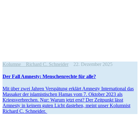
Kolumne
Richard C. Schneider
22. Dezember 2025
Der Fall Amnesty: Menschen­rechte für alle?
Mit über zwei Jahren Verspätung erklärt Amnesty Inter­na­tional das
Massaker der islamis­ti­schen Hamas vom 7. Oktober 2023 als
Kriegs­ver­brechen. Nur: Warum jetzt erst? Der Zeitpunkt lässt
Amnesty in keinem guten Licht dastehen, meint unser Kolumnist
Richard C. Schneider.