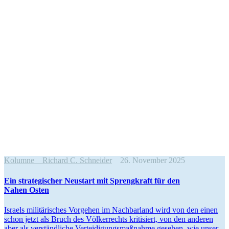
Kolumne
Richard C. Schneider
26. November 2025
Ein strate­gi­scher Neustart mit Spreng­kraft für den
Nahen Osten
Israels militä­ri­sches Vorgehen im Nachbarland wird von den einen
schon jetzt als Bruch des Völker­rechts kriti­siert, von den anderen
aber als verständ­liche Vertei­di­gungs­maß­nahme gesehen, wie unser