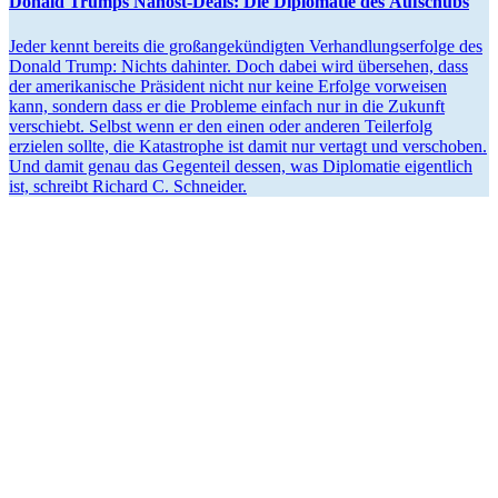
Donald Trumps Nahost-Deals: Die Diplo­matie des Aufschubs
Jeder kennt bereits die großan­ge­kün­digten Verhand­lungs­er­folge des
Donald Trump: Nichts dahinter. Doch dabei wird übersehen, dass
der ameri­ka­nische Präsident nicht nur keine Erfolge vorweisen
kann, sondern dass er die Probleme einfach nur in die Zukunft
verschiebt. Selbst wenn er den einen oder anderen Teilerfolg
erzielen sollte, die Katastrophe ist damit nur vertagt und verschoben.
Und damit genau das Gegenteil dessen, was Diplo­matie eigentlich
ist, schreibt Richard C. Schneider.