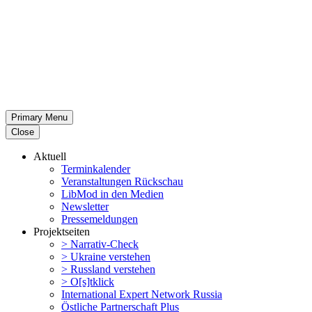
Primary Menu
Close
Aktuell
Termin­ka­lender
Veran­stal­tungen Rückschau
LibMod in den Medien
Newsletter
Presse­mel­dungen
Projekt­seiten
> Narrativ-Check
> Ukraine verstehen
> Russland verstehen
> O[s]tklick
Inter­na­tional Expert Network Russia
Östliche Partner­schaft Plus