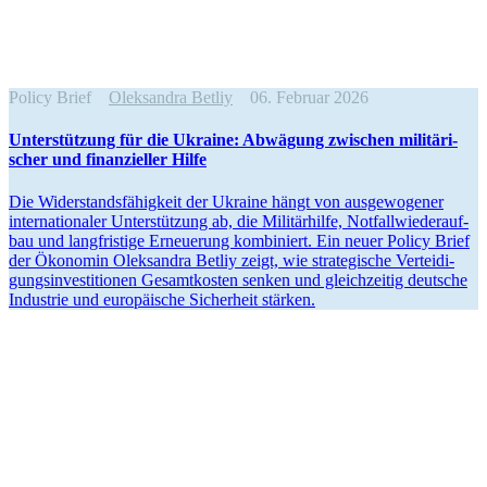
Policy Brief
Oleksandra Betliy
06. Februar 2026
Unter­stützung für die Ukraine: Abwägung zwischen militä­ri­
scher und finan­zi­eller Hilfe
Die Wider­stands­fä­hig­keit der Ukraine hängt von aus­ge­wo­ge­ner
inter­na­tio­na­ler Unter­stüt­zung ab, die Mili­tär­hilfe, Not­fall­wie­der­auf­
bau und lang­fris­tige Erneue­rung kom­bi­niert. Ein neuer Policy Brief
der Öko­no­min Olek­san­dra Betliy zeigt, wie stra­te­gi­sche Ver­tei­di­
gungs­in­ves­ti­tio­nen Gesamt­kos­ten senken und gleich­zei­tig deut­sche
Indus­trie und euro­päi­sche Sicher­heit stärken.