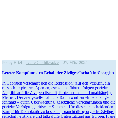
Policy Brief
Ivane Chkhikvadze
27. März 2025
Letzter Kampf um den Erhalt der Zivil­ge­sell­schaft in Georgien
In Georgien verschärft sich die Repression: Auf den Versuch, ein
russisch inspi­riertes Agenten­gesetz einzu­führen, folgten gezielte
Angriffe auf die Zivil­ge­sell­schaft, Protes­tie­rende und unabhängige
Medien. Der zivil­ge­sell­schaft­liche Raum wird zunehmend einge­
schränkt – durch Überwa­chung, gesetz­liche Verschär­fungen und die
gezielte Verfolgung kriti­scher Stimmen. Um diesen entschei­denden
Kampf für Demokratie zu bestehen, braucht die georgische Zivil­ge­
sell­schaft jetzt klare und tatkräftige Unter­stützung aus Europa. Ivane