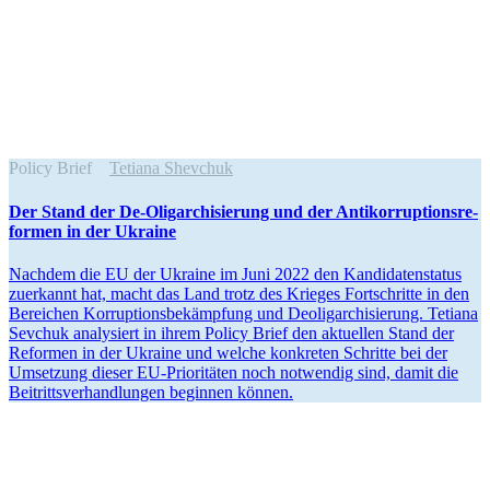
Policy Brief
Tetiana Shevchuk
Der Stand der De-Oligar­chi­sierung und der Antikor­rup­ti­ons­re­
formen in der Ukraine
Nachdem die EU der Ukraine im Juni 2022 den Kandi­da­ten­status
zuerkannt hat, macht das Land trotz des Krieges Fortschritte in den
Bereichen Korrup­ti­ons­be­kämpfung und Deolig­ar­chi­sierung. Tetiana
Sevchuk analy­siert in ihrem Policy Brief den aktuellen Stand der
Reformen in der Ukraine und welche konkreten Schritte bei der
Umsetzung dieser EU-Priori­täten noch notwendig sind, damit die
Beitritts­ver­hand­lungen beginnen können.