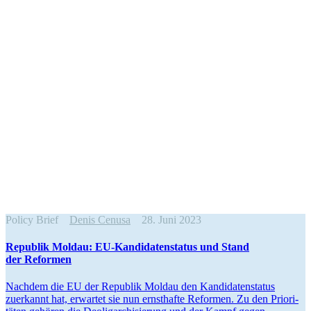
Policy Brief
Denis Cenusa
28. Juni 2023
Republik Moldau: EU-Kandi­da­ten­status und Stand
der Reformen
Nachdem die EU der Republik Moldau den Kandi­da­ten­status
zuerkannt hat, erwartet sie nun ernst­hafte Reformen. Zu den Priori­