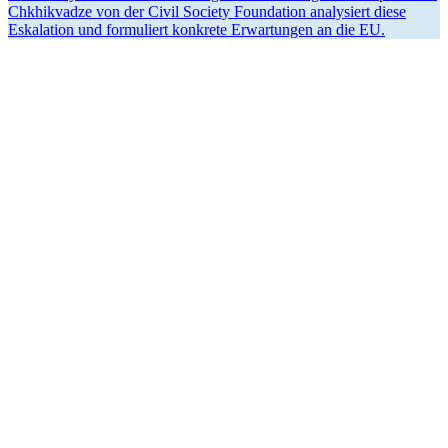
Chkhik­vadze von der Civil Society Foundation analy­siert diese
Eskalation und formu­liert konkrete Erwar­tungen an die EU.