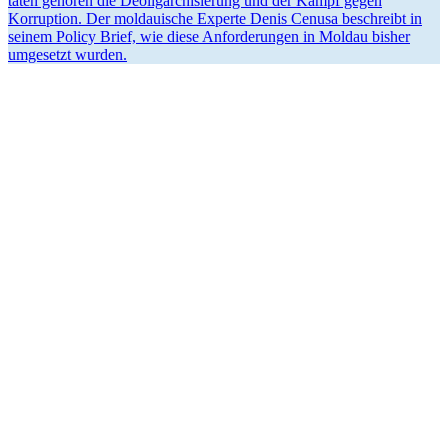
täten gehören die Deolig­ar­chi­sierung und der Kampf gegen
Korruption. Der moldauische Experte Denis Cenusa beschreibt in
seinem Policy Brief, wie diese Anfor­de­rungen in Moldau bisher
umgesetzt wurden.