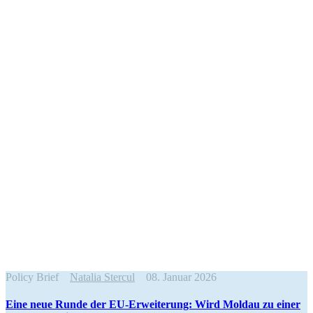
Policy Brief
Natalia Stercul
08. Januar 2026
Eine neue Runde der EU-Erwei­terung: Wird Moldau zu einer