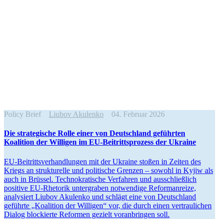
Policy Brief
Liubov Akulenko
04. Februar 2026
Die strate­gische Rolle einer von Deutschland geführten
Koalition der Willigen im EU-Beitritts­prozess der Ukraine
EU-Beitritts­ver­hand­lungen mit der Ukraine stoßen in Zeiten des
Kriegs an struk­tu­relle und politische Grenzen – sowohl in Kyjiw als
auch in Brüssel. Techno­kra­tische Verfahren und ausschließlich
positive EU-Rhetorik unter­graben notwendige Refor­m­an­reize,
analy­siert Liubov Akulenko und schlägt eine von Deutschland
geführte „Koalition der Willigen“ vor, die durch einen vertrau­lichen
Dialog blockierte Reformen gezielt voran­bringen soll.