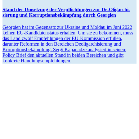
Stand der Umsetzung der Verpflich­tungen zur De-Oligar­chi­
sierung und Korrup­ti­ons­be­kämpfung durch Georgien
Georgien hat im Gegensatz zur Ukraine und Moldau im Juni 2022
keinen EU-Kandi­da­ten­status erhalten. Um sie zu bekommen, muss
das Land zwölf Empfeh­lungen der EU-Kommission erfüllen,
darunter Reformen in den Bereichen Deolig­ar­chi­sierung und
Korrup­ti­ons­be­kämpfung. Sergi Kapanadze analy­siert in seinem
Policy Brief den aktuellen Stand in beiden Bereichen und gibt
konkrete Handlungsempfehlungen.