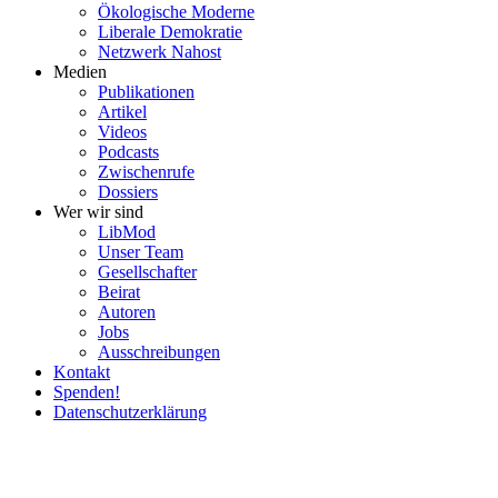
Ökolo­gische Moderne
Liberale Demokratie
Netzwerk Nahost
Medien
Publi­ka­tionen
Artikel
Videos
Podcasts
Zwischenrufe
Dossiers
Wer wir sind
LibMod
Unser Team
Gesell­schafter
Beirat
Autoren
Jobs
Ausschrei­bungen
Kontakt
Spenden!
Daten­schutz­er­klärung