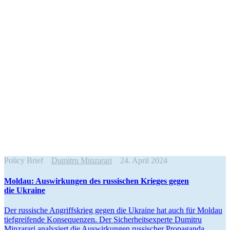
Policy Brief
Dumitru Minzarari
24. April 2024
Moldau: Auswir­kungen des russi­schen Krieges gegen
die Ukraine
Der russische Angriffs­krieg gegen die Ukraine hat auch für Moldau
tiefgrei­fende Konse­quenzen. Der Sicher­heits­experte Dumitru
Minzarari analy­siert die Auswir­kungen russi­scher Propa­ganda,