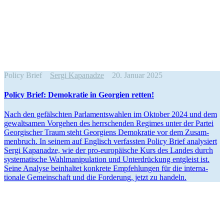
Policy Brief
Sergi Kapanadze
20. Januar 2025
Policy Brief: Demokratie in Georgien retten!
Nach den gefälschten Parla­ments­wahlen im Oktober 2024 und dem
gewalt­samen Vorgehen des herrschenden Regimes unter der Partei
Georgi­scher Traum steht Georgiens Demokratie vor dem Zusam­
men­bruch. In seinem auf Englisch verfassten Policy Brief analy­siert
Sergi Kapanadze, wie der pro-europäische Kurs des Landes durch
syste­ma­tische Wahlma­ni­pu­lation und Unter­drü­ckung entgleist ist.
Seine Analyse beinhaltet konkrete Empfeh­lungen für die inter­na­
tionale Gemein­schaft und die Forderung, jetzt zu handeln.