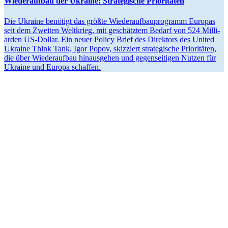
Wieder­aufbau der Ukraine: Strate­gische Prioritäten
Die Ukraine benö­tigt das größte Wie­der­auf­bau­pro­gramm Europas
seit dem Zweiten Welt­krieg, mit geschätz­tem Bedarf von 524 Mil­li­
ar­den US-Dollar. Ein neuer Policy Brief des Direk­tors des United
Ukraine Think Tank, Igor Popov, skiz­ziert stra­te­gi­sche Prio­ri­tä­ten,
die über Wie­der­auf­bau hin­aus­ge­hen und gegen­sei­ti­gen Nutzen für
Ukraine und Europa schaffen.