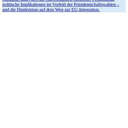
politische Impli­ka­tionen im Vorfeld der Präsi­dent­schafts­wahlen –
und die Hinder­nisse auf dem Weg zur EU-Integration.