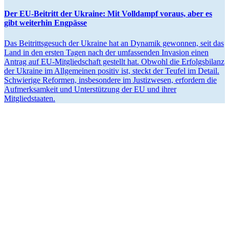
Der EU-Beitritt der Ukraine: Mit Volldampf voraus, aber es
gibt weiterhin Engpässe
Das Beitritts­gesuch der Ukraine hat an Dynamik gewonnen, seit das
Land in den ersten Tagen nach der umfas­senden Invasion einen
Antrag auf EU-Mitglied­schaft gestellt hat. Obwohl die Erfolgs­bilanz
der Ukraine im Allge­meinen positiv ist, steckt der Teufel im Detail.
Schwierige Reformen, insbe­sondere im Justiz­wesen, erfordern die
Aufmerk­samkeit und Unter­stützung der EU und ihrer
Mitgliedstaaten.