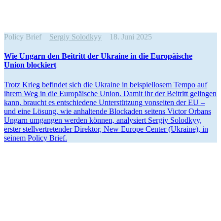
Policy Brief
Sergiy Solodkyy
18. Juni 2025
Wie Ungarn den Beitritt der Ukraine in die Europäische
Union blockiert
Trotz Krieg befindet sich die Ukraine in beispiel­losem Tempo auf
ihrem Weg in die Europäische Union. Damit ihr der Beitritt gelingen
kann, braucht es entschiedene Unter­stützung vonseiten der EU –
und eine Lösung, wie anhal­tende Blockaden seitens Victor Orbans
Ungarn umgangen werden können, analy­siert Sergiy Solodkyy,
erster stell­ver­tre­tender Direktor, New Europe Center (Ukraine), in
seinem Policy Brief.