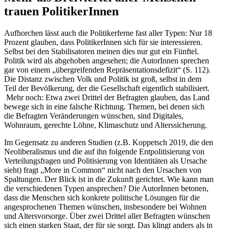
trauen PolitikerInnen
Aufhorchen lässt auch die Politi­ker­ferne fast aller Typen: Nur 18
Prozent glauben, dass Politi­ke­rInnen sich für sie inter­es­sieren.
Selbst bei den Stabi­li­sa­toren meinen dies nur gut ein Fünftel.
Politik wird als abgehoben angesehen; die AutorInnen sprechen
gar von einem „übergrei­fenden Reprä­sen­ta­ti­ons­de­fizit“ (S. 112).
Die Distanz zwischen Volk und Politik ist groß, selbst in dem
Teil der Bevöl­kerung, der die Gesell­schaft eigentlich stabi­li­siert.
Mehr noch: Etwa zwei Drittel der Befragten glauben, das Land
bewege sich in eine falsche Richtung. Themen, bei denen sich
die Befragten Verän­de­rungen wünschen, sind Digitales,
Wohnraum, gerechte Löhne, Klima­schutz und Alterssicherung.
Im Gegensatz zu anderen Studien (z.B. Koppetsch 2019, die den
Neoli­be­ra­lismus und die auf ihn folgende Entpo­li­ti­sierung von
Vertei­lungs­fragen und Politi­sierung von Identi­täten als Ursache
sieht) fragt „More in Common“ nicht nach den Ursachen von
Spaltungen. Der Blick ist in die Zukunft gerichtet. Wie kann man
die verschie­denen Typen ansprechen? Die AutorInnen betonen,
dass die Menschen sich konkrete politische Lösungen für die
angespro­chenen Themen wünschen, insbe­sondere bei Wohnen
und Alters­vor­sorge. Über zwei Drittel aller Befragten wünschen
sich einen starken Staat, der für sie sorgt. Das klingt anders als in