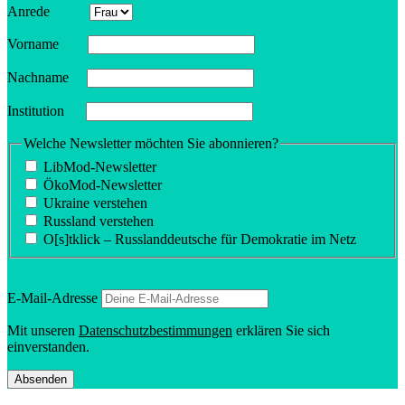
Anrede
Vorname
Nachname
Insti­tution
Welche Newsletter möchten Sie abonnieren?
LibMod-Newsletter
ÖkoMod-Newsletter
Ukraine verstehen
Russland verstehen
O[s]tklick – Russland­deutsche für Demokratie im Netz
E‑Mail-Adresse
Mit unseren
Daten­schutz­be­stim­mungen
erklären Sie sich
einverstanden.