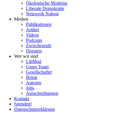
Ökolo­gische Moderne
Liberale Demokratie
Netzwerk Nahost
Medien
Publi­ka­tionen
Artikel
Videos
Podcasts
Zwischenrufe
Dossiers
Wer wir sind
LibMod
Unser Team
Gesell­schafter
Beirat
Autoren
Jobs
Ausschrei­bungen
Kontakt
Spenden!
Daten­schutz­er­klärung