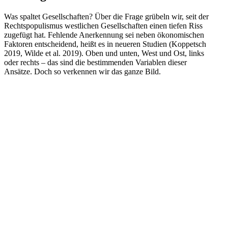
Was spaltet Gesell­schaften? Über die Frage grübeln wir, seit der
Rechts­po­pu­lismus westlichen Gesell­schaften einen tiefen Riss
zugefügt hat. Fehlende Anerkennung sei neben ökono­mi­schen
Faktoren entscheidend, heißt es in neueren Studien (Koppetsch
2019, Wilde et al. 2019). Oben und unten, West und Ost, links
oder rechts – das sind die bestim­menden Variablen dieser
Ansätze. Doch so verkennen wir das ganze Bild.