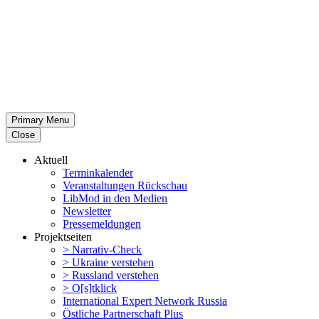
Primary Menu
Close
Aktuell
Termin­ka­lender
Veran­stal­tungen Rückschau
LibMod in den Medien
Newsletter
Presse­mel­dungen
Projekt­seiten
> Narrativ-Check
> Ukraine verstehen
> Russland verstehen
> O[s]tklick
Inter­na­tional Expert Network Russia
Östliche Partner­schaft Plus