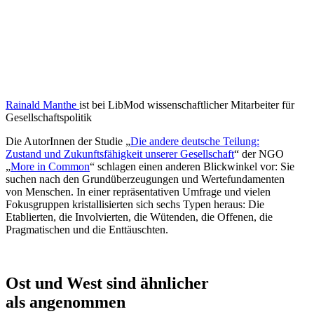
Rainald Manthe
ist bei LibMod wissen­schaft­licher Mitar­beiter für
Gesellschaftspolitik
Die AutorInnen der Studie „
Die andere deutsche Teilung:
Zustand und Zukunfts­fä­higkeit unserer Gesell­schaft
“ der NGO
„
More in Common
“ schlagen einen anderen Blick­winkel vor: Sie
suchen nach den Grund­über­zeu­gungen und Werte­fun­da­menten
von Menschen. In einer reprä­sen­ta­tiven Umfrage und vielen
Fokus­gruppen kristal­li­sierten sich sechs Typen heraus: Die
Etablierten, die Invol­vierten, die Wütenden, die Offenen, die
Pragma­ti­schen und die Enttäuschten.
Ost und West sind ähnlicher
als angenommen