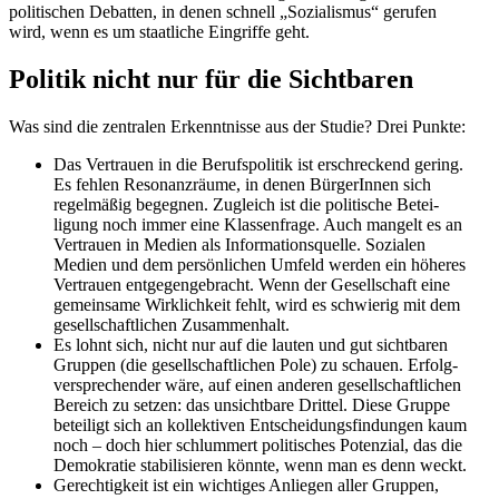
politi­schen Debatten, in denen schnell „Sozia­lismus“ gerufen
wird, wenn es um staat­liche Eingriffe geht.
Politik nicht nur für die Sichtbaren
Was sind die zentralen Erkennt­nisse aus der Studie? Drei Punkte:
Das Vertrauen in die Berufs­po­litik ist erschre­ckend gering.
Es fehlen Resonanz­räume, in denen Bürge­rInnen sich
regel­mäßig begegnen. Zugleich ist die politische Betei­
ligung noch immer eine Klassen­frage. Auch mangelt es an
Vertrauen in Medien als Infor­ma­ti­ons­quelle. Sozialen
Medien und dem persön­lichen Umfeld werden ein höheres
Vertrauen entge­gen­ge­bracht. Wenn der Gesell­schaft eine
gemeinsame Wirklichkeit fehlt, wird es schwierig mit dem
gesell­schaft­lichen Zusammenhalt.
Es lohnt sich, nicht nur auf die lauten und gut sicht­baren
Gruppen (die gesell­schaft­lichen Pole) zu schauen. Erfolg­
ver­spre­chender wäre, auf einen anderen gesell­schaft­lichen
Bereich zu setzen: das unsichtbare Drittel. Diese Gruppe
beteiligt sich an kollek­tiven Entschei­dungs­fin­dungen kaum
noch – doch hier schlummert politi­sches Potenzial, das die
Demokratie stabi­li­sieren könnte, wenn man es denn weckt.
Gerech­tigkeit ist ein wichtiges Anliegen aller Gruppen,