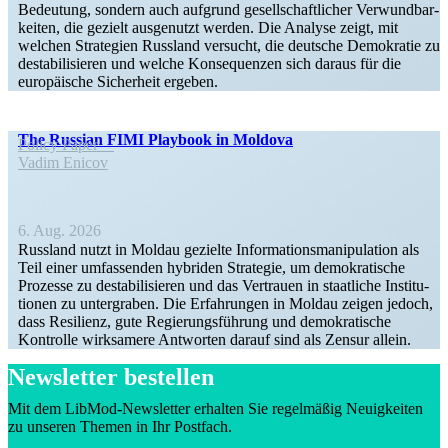
Bedeutung, sondern auch aufgrund gesell­schaft­licher Verwund­bar­
keiten, die gezielt ausge­nutzt werden. Die Analyse zeigt, mit
welchen Strategien Russland versucht, die deutsche Demokratie zu
desta­bi­li­sieren und welche Konse­quenzen sich daraus für die
europäische Sicherheit ergeben.
The Russian FIMI Playbook in Moldova
Policy Paper
Vadim Enicov
6. Aug. 2026
Russland nutzt in Moldau gezielte Infor­ma­ti­ons­ma­ni­pu­lation als
Teil einer umfas­senden hybriden Strategie, um demokra­tische
Prozesse zu desta­bi­li­sieren und das Vertrauen in staat­liche Insti­tu­
tionen zu unter­graben. Die Erfah­rungen in Moldau zeigen jedoch,
dass Resilienz, gute Regie­rungs­führung und demokra­tische
Kontrolle wirksamere Antworten darauf sind als Zensur allein.
Newsletter bestellen
Mit dem LibMod-Newsletter erhalten Sie regel­mäßig Neuig­keiten
zu unseren Themen in Ihr Postfach.