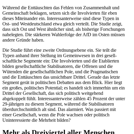
Während die Enttäuschten das Fehlen von Zusam­menhalt und
Gemein­schaft beklagen, setzen sich die Invol­vierten für eben
dieses Mitein­ander ein. Inter­es­san­ter­weise sind diese Typen in
Ost- und Westdeutschland etwa gleich verteilt. Die Studie zeigt,
dass sich Ost und West ähnlicher sind, als bisherige Forschungen
nahelegten. Die stärkeren Wahler­folge der AfD im Osten müssen
andere Gründe haben.
Die Studie führt eine zweite Ordnungs­ebene ein. Sie teilt die
Typen anhand ihrer Stellung im Gemein­wesen in drei gesell­
schaft­liche Segmente ein: Die Invol­vierten und die Etablierten
bilden gesell­schaft­liche Stabi­li­sa­toren, die Offenen und die
Wütenden die gesell­schaft­lichen Pole, und die Pragma­ti­schen
und die Enttäuschten das unsichtbare Drittel. Gerade das letzte
Segment gerät in politi­schen Debatten aus dem Blick. Hier liegt
ein großes, politi­sches Potential; es handelt sich immerhin um ein
Drittel der Gesell­schaft, das sich politisch weitgehend
abgekoppelt fühlt. Inter­es­san­ter­weise zählen 45 Prozent der unter
29-jährigen zu diesem Segment, während die Stabi­li­sa­toren
überdurch­schnittlich alt sind. Das alarmiert. Was passiert mit
einer Gesell­schaft, wenn die Pole wachsen oder politisch
Uninter­es­sierte die Mehrheit bilden?
Mehr als Dreiviertel aller Menschen