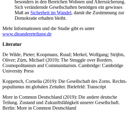
besonders in den Bereichen Wohnen und Alters­si­cherung.
Sich verän­dernde Gesell­schaften benötigen ein gewisses
Maß an
Sicherheit im Wandel
, damit die Zustimmung zur
Demokratie erhalten bleibt.
Mehr Infor­ma­tionen und die Studie gibt es unter
www.dieandereteilung.de
Literatur
De Wilde, Pieter; Koopmans, Ruud; Merkel, Wolfgang; Strijbis,
Oliver; Zürn, Michael (2019): The Struggle over Borders.
Cosmo­po­li­tanism and Commu­ni­tarism. Cambridge: Cambridge
University Press
Koppetsch, Cornelia (2019): Die Gesell­schaft des Zorns. Rechts­
po­pu­lismus im globalen Zeitalter. Bielefeld: Transcript
More in Common Deutschland (2019): Die andere deutsche
Teilung. Zustand und Zukunfts­fä­higkeit unserer Gesell­schaft.
Berlin: More in Common Deutschland