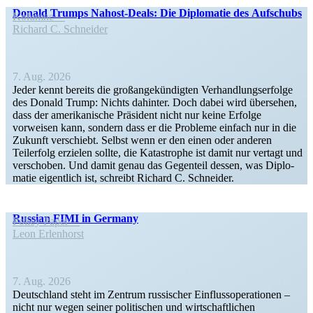
Donald Trumps Nahost-Deals: Die Diplo­matie des Aufschubs
Kolumne
Richard C. Schneider
7. Aug. 2026
Jeder kennt bereits die großan­ge­kün­digten Verhand­lungs­er­folge
des Donald Trump: Nichts dahinter. Doch dabei wird übersehen,
dass der ameri­ka­nische Präsident nicht nur keine Erfolge
vorweisen kann, sondern dass er die Probleme einfach nur in die
Zukunft verschiebt. Selbst wenn er den einen oder anderen
Teilerfolg erzielen sollte, die Katastrophe ist damit nur vertagt und
verschoben. Und damit genau das Gegenteil dessen, was Diplo­
matie eigentlich ist, schreibt Richard C. Schneider.
Russian FIMI in Germany
Policy Paper
Leon Erlen­horst
7. Aug. 2026
Deutschland steht im Zentrum russi­scher Einfluss­ope­ra­tionen –
nicht nur wegen seiner politi­schen und wirtschaft­lichen