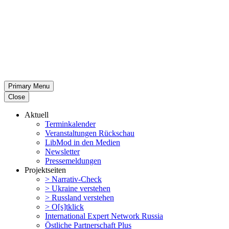
Primary Menu
Close
Aktuell
Termin­ka­lender
Veran­stal­tungen Rückschau
LibMod in den Medien
Newsletter
Presse­mel­dungen
Projekt­seiten
> Narrativ-Check
> Ukraine verstehen
> Russland verstehen
> O[s]tklick
Inter­na­tional Expert Network Russia
Östliche Partner­schaft Plus