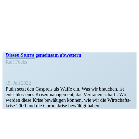
Diesen Sturm gemeinsam abwettern
In den Medien
Ralf Fücks
15. Juli 2022
Putin setzt den Gaspreis als Waffe ein. Was wir brauchen, ist
entschlos­senes Krisen­ma­nagement, das Vertrauen schafft. Wir
werden diese Krise bewäl­tigen können, wie wir die Wirtschafts­
krise 2009 und die Corona­krise bewältigt haben.