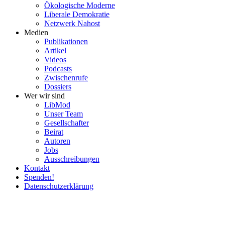
Ökolo­gische Moderne
Liberale Demokratie
Netzwerk Nahost
Medien
Publi­ka­tionen
Artikel
Videos
Podcasts
Zwischenrufe
Dossiers
Wer wir sind
LibMod
Unser Team
Gesell­schafter
Beirat
Autoren
Jobs
Ausschrei­bungen
Kontakt
Spenden!
Daten­schutz­er­klärung