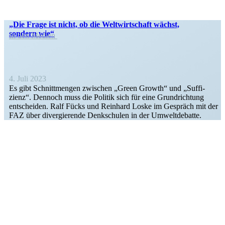
„Die Frage ist nicht, ob die Weltwirt­schaft wächst,
sondern wie“
In den Medien
4. Juli 2023
Es gibt Schnitt­mengen zwischen „Green Growth“ und „Suffi­
zienz“. Dennoch muss die Politik sich für eine Grund­richtung
entscheiden. Ralf Fücks und Reinhard Loske im Gespräch mit der
FAZ über diver­gie­rende Denkschulen in der Umweltdebatte.