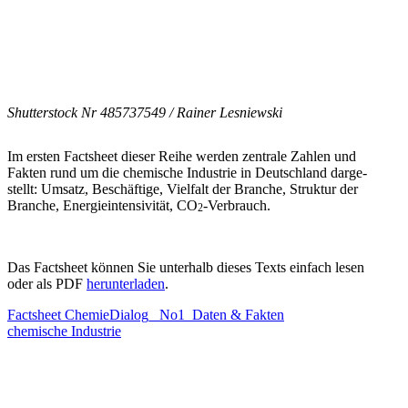
Shutter­stock Nr 485737549 /​ Rainer Lesniewski
Im ersten Factsheet dieser Reihe werden zentrale Zahlen und
Fakten rund um die chemische Industrie in Deutschland darge­
stellt: Umsatz, Beschäftige, Vielfalt der Branche, Struktur der
Branche, Energie­in­ten­si­vität, CO
-Verbrauch.
2
Das Factsheet können Sie unter­halb dieses Texts einfach lesen
oder als PDF
her­un­ter­la­den
.
Factsheet ChemieDialog_​ No1_​Daten & Fakten
chemische Industrie