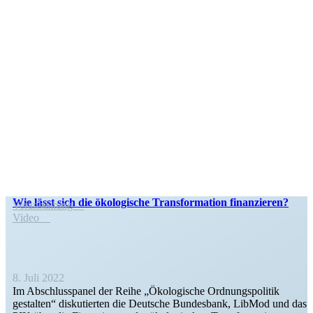
Wie lässt sich die ökolo­gische Trans­for­mation finanzieren?
Veran­staltung
Video
8. Juli 2022
Im Abschluss­panel der Reihe „Ökolo­gische Ordnungs­po­litik
gestalten“ disku­tierten die Deutsche Bundesbank, LibMod und das