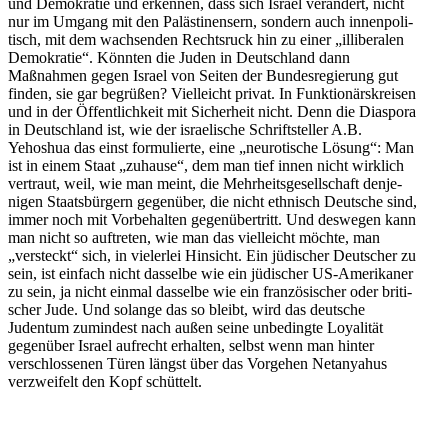
und Demokratie und erkennen, dass sich Israel verändert, nicht
nur im Umgang mit den Paläs­ti­nensern, sondern auch innen­po­li­
tisch, mit dem wachsenden Rechtsruck hin zu einer „illibe­ralen
Demokratie“. Könnten die Juden in Deutschland dann
Maßnahmen gegen Israel von Seiten der Bundes­re­gierung gut
finden, sie gar begrüßen? Vielleicht privat. In Funktio­närs­kreisen
und in der Öffent­lichkeit mit Sicherheit nicht. Denn die Diaspora
in Deutschland ist, wie der israe­lische Schrift­steller A.B.
Yehoshua das einst formu­lierte, eine „neuro­tische Lösung“: Man
ist in einem Staat „zuhause“, dem man tief innen nicht wirklich
vertraut, weil, wie man meint, die Mehrheits­ge­sell­schaft denje­
nigen Staats­bürgern gegenüber, die nicht ethnisch Deutsche sind,
immer noch mit Vorbe­halten gegen­über­tritt. Und deswegen kann
man nicht so auftreten, wie man das vielleicht möchte, man
„versteckt“ sich, in vielerlei Hinsicht. Ein jüdischer Deutscher zu
sein, ist einfach nicht dasselbe wie ein jüdischer US-Ameri­kaner
zu sein, ja nicht einmal dasselbe wie ein franzö­si­scher oder briti­
scher Jude. Und solange das so bleibt, wird das deutsche
Judentum zumindest nach außen seine unbedingte Loyalität
gegenüber Israel aufrecht erhalten, selbst wenn man hinter
verschlos­senen Türen längst über das Vorgehen Netan­yahus
verzweifelt den Kopf schüttelt.