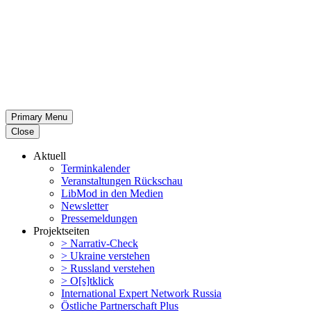
Primary Menu
Close
Aktuell
Termin­ka­lender
Veran­stal­tungen Rückschau
LibMod in den Medien
Newsletter
Presse­mel­dungen
Projekt­seiten
> Narrativ-Check
> Ukraine verstehen
> Russland verstehen
> O[s]tklick
Inter­na­tional Expert Network Russia
Östliche Partner­schaft Plus