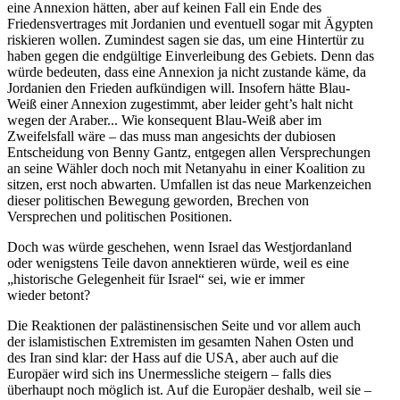
eine Annexion hätten, aber auf keinen Fall ein Ende des
Friedens­ver­trages mit Jordanien und eventuell sogar mit Ägypten
riskieren wollen. Zumindest sagen sie das, um eine Hintertür zu
haben gegen die endgültige Einver­leibung des Gebiets. Denn das
würde bedeuten, dass eine Annexion ja nicht zustande käme, da
Jordanien den Frieden aufkün­digen will. Insofern hätte Blau-
Weiß einer Annexion zugestimmt, aber leider geht’s halt nicht
wegen der Araber... Wie konse­quent Blau-Weiß aber im
Zweifelsfall wäre – das muss man angesichts der dubiosen
Entscheidung von Benny Gantz, entgegen allen Verspre­chungen
an seine Wähler doch noch mit Netanyahu in einer Koalition zu
sitzen, erst noch abwarten. Umfallen ist das neue Marken­zeichen
dieser politi­schen Bewegung geworden, Brechen von
Versprechen und politi­schen Positionen.
Doch was würde geschehen, wenn Israel das Westjor­danland
oder wenigstens Teile davon annek­tieren würde, weil es eine
„histo­rische Gelegenheit für Israel“ sei, wie er immer
wieder betont?
Die Reaktionen der paläs­ti­nen­si­schen Seite und vor allem auch
der islamis­ti­schen Extre­misten im gesamten Nahen Osten und
des Iran sind klar: der Hass auf die USA, aber auch auf die
Europäer wird sich ins Unermess­liche steigern – falls dies
überhaupt noch möglich ist. Auf die Europäer deshalb, weil sie –