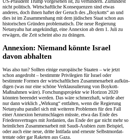
US-Präsident Trump vorge­sehen ist, zu verhindern. Zumindest
nicht politisch. Wirtschaft­liche Konse­quenzen sind etwas
anderes, doch ihnen haftet der Geruch des „Boykotts“ an und
dies ist im Zusam­menhang mit dem jüdischen Staat schon aus
histo­ri­schen Gründen proble­ma­tisch. Die neue Regierung
Netanyahu hat angekündigt, eine Annexion ab dem 1. Juli zu
erwägen, die Zeit scheint also zu drängen.
Annexion: Niemand könnte Israel
davon abhalten
Was also tun? Sollten einige europäische Staaten – wie jetzt
schon angedroht – bestimmte Privi­legien für Israel oder
bestimmte Formen der wirtschaft­lichen Zusam­men­arbeit aufkün­
digen (was nur eine schöne Verklau­su­lierung von Boykott-
Maßnahmen wäre). Forschungs­pro­jekte wie Horizon 2020
könnten beeendet werden. Das wäre schmerzhaft, würde aber
nur dann wirklich „Wirkung“ entfalten, wenn die Regierung
Netanyahu parallel sich mit weiteren Problemen für den Fall
einer Annexion herum­schlagen müsste, etwa das Ende des
Friedens­ver­trages mit Jordanien, das Ende der gar nicht mehr so
heimlichen Zusam­men­arbeit mit Saudi-Arabien zum Beispiel,
oder auch eine neue, dritte Intifada und erneute Selbst­mord­at­
tentate oder gar Raketen aus Gaza.