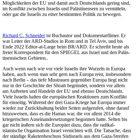
Möglich­keiten der EU und damit auch Deutsch­lands gering sind,
im Konflikt zwischen Israelis und Paläs­ti­nensern zu vermitteln,
oder gar die Israelis zu einer bestimmten Politik zu bewegen.
Richard C. Schneider
ist Buchautor und Dokumen­tar­filmer. Er
war Leiter der ARD-Studios in Rom und in Tel Aviv, und bis
Ende 2022 Editor-at-Large beim BR/​ARD. Er schreibt heute als
freier Korre­spondent für den SPIEGEL aus Israel und den Paläs­
ti­nen­si­schen Gebieten..
Auch wenn nach wie vor viele Israelis ihre Wurzeln in Europa
haben, auch wenn man sehr gern nach Europa reist, insbe­sondere
nach Berlin – das tiefe Misstrauen gegenüber Europa liegt nicht
nur in der Geschichte der Shoah begründet, sondern vor allem
am Auftreten und Handeln der EU und ebenso Deutsch­lands.
Viele Israelis halten die europäi­schen Reaktionen zum Konflikt
für einseitig. Während der drei Gaza-Kriege hat Europa immer
wieder zur Zurück­haltung beider Seiten aufge­rufen, ohne darauf
hinzu­weisen, dass es die Hamas war, die vor allem 2014 die
kriege­ri­schen Ausein­an­der­set­zungen begonnen hatte. Selten bis
gar nicht äußern sich die Europäer dazu, dass die radikal-
islamische Organi­sation Israel vernichten will. Die Tatsache, dass
der ständige Raketen­be­schuss Südis­raels aus dem Gaza-Streifen