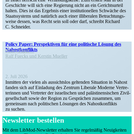
Geschichte will sich eine Regierung nicht an ein Gerichts­urteil
halten. Dies ist das Ergebnis einer insti­tu­tio­nellen Schwäche des
Staats­systems und natürlich auch einer illibe­ralen Betrach­tungs­
weise dessen, was Recht sein soll oder darf, schreibt Richard
C. Schneider.
Policy Paper: Perspek­tiven für eine politische Lösung des
Nahostkonflikts
Policy Paper
Ralf Fuecks und Kerstin Mueller
2. Juli 2026
Inmitten der vielen als aussichtslos geltenden Situation in Nahost
fanden sich auf Einladung des Zentrum Liberale Moderne Vertre­
te­rinnen und Vertreter der israe­li­schen und paläs­ti­nen­si­schen Zivil­
ge­sell­schaft sowie der Region zu Gesprächen zusammen, um
gemeinsam nach politi­schen Lösungen des Nahost­kon­flikts
zu suchen.
Newsletter bestellen
Mit dem LibMod-Newsletter erhalten Sie regel­mäßig Neuig­keiten