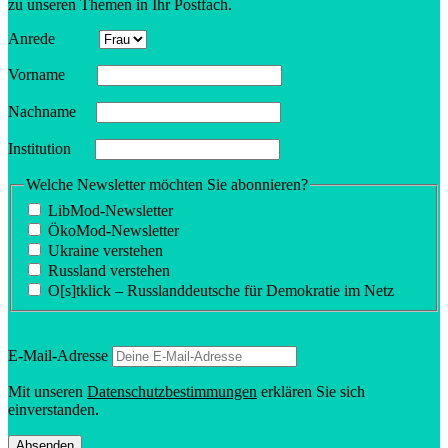
zu unseren Themen in Ihr Postfach.
Anrede
Vorname
Nachname
Insti­tution
Welche Newsletter möchten Sie abonnieren?
LibMod-Newsletter
ÖkoMod-Newsletter
Ukraine verstehen
Russland verstehen
O[s]tklick – Russland­deutsche für Demokratie im Netz
E‑Mail-Adresse
Mit unseren
Daten­schutz­be­stim­mungen
erklären Sie sich
einverstanden.