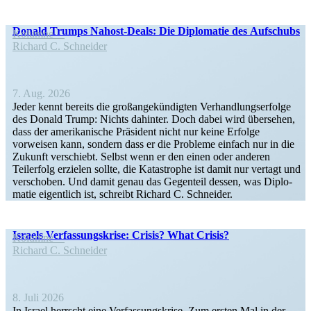
Donald Trumps Nahost-Deals: Die Diplo­matie des Aufschubs
Kolumne
Richard C. Schneider
7. Aug. 2026
Jeder kennt bereits die großan­ge­kün­digten Verhand­lungs­er­folge
des Donald Trump: Nichts dahinter. Doch dabei wird übersehen,
dass der ameri­ka­nische Präsident nicht nur keine Erfolge
vorweisen kann, sondern dass er die Probleme einfach nur in die
Zukunft verschiebt. Selbst wenn er den einen oder anderen
Teilerfolg erzielen sollte, die Katastrophe ist damit nur vertagt und
verschoben. Und damit genau das Gegenteil dessen, was Diplo­
matie eigentlich ist, schreibt Richard C. Schneider.
Israels Verfas­sungs­krise: Crisis? What Crisis?
Kolumne
Richard C. Schneider
8. Juli 2026
In Israel herrscht eine Verfas­sungs­krise. Zum ersten Mal in der