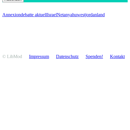
Annexion
debatte aktuell
Israel
Netanyahu
westjordanland
© LibMod
Impressum
Daten­schutz
Spenden!
Kontakt