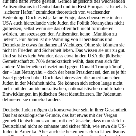
auf eine harte Probe gestellt. Gerade angesichts des wachsenden
Antise­mi­tismus in Deutschland und im Rest Europas ist Israel als
„sicherer Hafen“ zumindest theore­tisch von wachsender
Bedeutung. Doch es ist ja keine Frage, dass ebenso wie in den
USA auch hierzu­lande viele Juden die Politik Netan­yahus nicht
gutheißen, selbst wenn sie das öffentlich nicht formu­lieren
würden, um sozusagen den Antise­miten keine „Munition zu
liefern“. Für Juden ist die Wahrung von Libera­lismus und
Demokratie etwas funda­mental Wichtiges. Ohne sie könnten sie
nicht in Frieden und Sicherheit leben. Das wissen sie nur zu gut.
Und so ist es kein Wunder, dass etwa in den USA die jüdische
Gemein­schaft zu 70% demokra­tisch wählt, dass man sich für
andere Minder­heiten einsetzt und gegen Donald Trump kämpft,
der – laut Netanyahu – doch der beste Präsident sei, den es je für
Israel gegeben habe. Doch das inter­es­siert die ameri­ka­ni­schen
Juden in der Mehrheit nicht. Sie können sich schon lange nicht
mehr mit den antide­mo­kra­ti­schen, natio­na­lis­ti­schen und tribalen
Entwick­lungen im jüdischen Staat identi­fi­zieren. Ihr Judentum
definieren sie diametral anders.
Deutsche Juden mögen da konser­va­tiver sein in ihrer Gesamtheit.
Das hat sozio­lo­gische Gründe, das hat etwas mit der Vergan­
genheit Deutsch­lands zu tun, mit der Tatsache, dass man sich in
Deutschland nicht so zuhause und sicher fühlt, wie etwa die US-
Juden in Amerika. Aber auch sie bekennen sich zu Libera­lismus