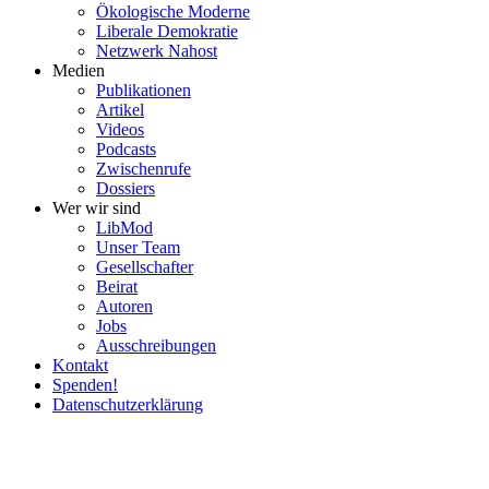
Ökolo­gische Moderne
Liberale Demokratie
Netzwerk Nahost
Medien
Publi­ka­tionen
Artikel
Videos
Podcasts
Zwischenrufe
Dossiers
Wer wir sind
LibMod
Unser Team
Gesell­schafter
Beirat
Autoren
Jobs
Ausschrei­bungen
Kontakt
Spenden!
Daten­schutz­er­klärung