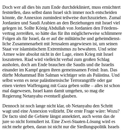
Doch wer all dies bis zum Ende durch­de­kli­niert, muss ernüchtert
feststellen, dass selbst dann Israel sich immer noch entscheiden
könnte, die Annexion zumindest teilweise durch­zu­ziehen. Zumal
Jordanien und Saudi Arabien an den Bezie­hungen mit Israel viel
gelegen ist. Sollte König Abdullah von Jordanien den Friedens­
vertrag zerreißen, so hätte das für ihn mögli­cher­weise schlimmere
Folgen als für Israel, da er auf die militä­rische und geheim­dienst­
liche Zusam­men­arbeit mit Jerusalem angewiesen ist, um seinen
Staat vor islamis­ti­schem Extre­mismus zu bewahren. Und seine
Armee wäre absolut nicht in der Lage, einen Krieg mit Israel
loszu­treten. Riad wird vielleicht verbal zum großen Schlag
ausholen, doch am Ende brauchen die Saudis und die Israelis
einander im Kampf gegen ihren gemein­samen Feind: Iran. Das
dürfte Mohammad Bin Salman wichtiger sein als Palästina. Und
selbst wenn es neue paläs­ti­nen­sische Terror­an­griffe oder gar
einen vierten Waffengang mit Gaza geben sollte – alles ist schon
mal dagewesen, Israel kann damit umgehen, so mag die
Regierung Netanyahu eventuell glauben.
Dennoch ist noch lange nicht klar, ob Netanyahu den Schritt
wagt und eine Annexion vollzieht. Die erste Frage wäre: Wozu?
De facto sind die Gebiete längst annek­tiert, auch wenn das de
jure so nicht formu­liert ist. Eine Zwei-Staaten-Lösung wird es
nicht mehr geben, daran ist nicht nur die Siedlungs­po­litik Israels