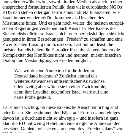
nur selten erwähnt wird, sowohl in den Medien als auch in einer
entspre­chend formu­lierten Politik, dass viele europäische NGOs
BDS nah stehen oder gar Terro­rismus indirekt finan­zieren, wie
Israel immer wieder erklärt, kommen als Ursachen des
Misstrauens hinzu. Und es geht noch weiter: die meisten europäi­
schen Regie­rungen verstehen nach Ansicht vieler Israelis die
Sicher­heits­be­dürf­nisse Israels nicht oder berück­sich­tigen sie nicht
genügend in ihren Bestre­bungen „Frieden“ zu schaffen und eine
Zwei-Staaten-Lösung durch­zu­setzen. Last but not least: die
meisten Israelis halten die Europäer für naiv, sie verstünden die
Komple­xität des Konfliktes nicht und meinten, mit ein bisschen
Dialog und Verstän­digung sei Frieden möglich.
Was würde eine Annexion für die Juden in
Deutschland bedeuten? Zunächst einmal ein
weiteres Anwachsen antise­mi­ti­scher Auswüchse.
Gleich­zeitig aber wären sie in einer Zwick­mühle,
denn ihre Loyalität gegenüber Israel wäre auf eine
harte Probe gestellt.
Es ist nicht wichtig, ob diese israe­lische Ansichten richtig sind
oder falsch. Sie bestimmen den Blick auf Europa – und einiges
davon ist ja durchaus nicht so abwegig – und insofern ist ganz
klar: die EU hat wenig Hebel, um eine mögliche Annexion der
besetzten Gebiete, wie sie entspre­chend des „Friedens­plans“ von