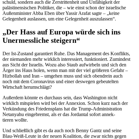
schuld, sondern auch die Zerstrit­tenheit und Unfähigkeit der
paläs­ti­nen­si­schen Politiker, die – wie einst schon der israe­lische
Außen­mi­nister Abba Eben über Yassir Arafat sagte – „keine
Gelegenheit auslassen, um eine Gelegenheit auszulassen“.
„Der Hass auf Europa würde sich ins
Unermess­liche steigern“
Der Ist-Zustand garan­tiert Ruhe. Das Management des Konflikts,
der niemanden mehr wirklich inter­es­siert, funktio­niert. Zumindest
aus Sicht der Israelis. Wozu also Staub aufwirbeln und sich den
Ärger ins Haus holen, wenn man mit der viel größeren Gefahr –
Hizbollah und Iran – umgehen muss und sich obendrein auch
noch mit dem Corona­virus und einer deswegen gebeu­telten
Wirtschaft herumschlägt?
Außerdem könnte es durchaus sein, dass Washington nicht
wirklich mitspielen wird bei der Annexion. Schon kurz nach der
Verkündung des Friedens­plans hat die Trump-Adminis­tration
Netanyahu einge­bremst, als er das Jordantal sofort annek­
tieren wollte.
Und schließlich gibt es da auch noch Benny Gantz und seine
Blau-Weiß-Leute in der neuen Koalition, die zwar nichts gegen