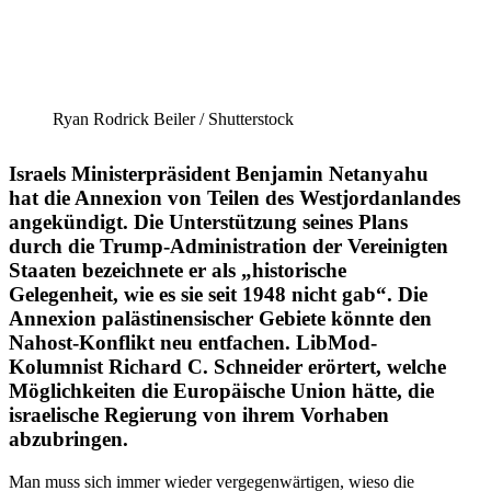
Ryan Rodrick Beiler /​ Shutter­stock
Israels Minis­ter­prä­sident Benjamin Netanyahu
hat die Annexion von Teilen des Westjor­dan­landes
angekündigt. Die Unter­stützung seines Plans
durch die Trump-Adminis­tration der Verei­nigten
Staaten bezeichnete er als „histo­rische
Gelegenheit, wie es sie seit 1948 nicht gab“. Die
Annexion paläs­ti­nen­si­scher Gebiete könnte den
Nahost-Konflikt neu entfachen. LibMod-
Kolumnist Richard C. Schneider erörtert, welche
Möglich­keiten die Europäische Union hätte, die
israe­lische Regierung von ihrem Vorhaben
abzubringen.
Man muss sich immer wieder verge­gen­wär­tigen, wieso die