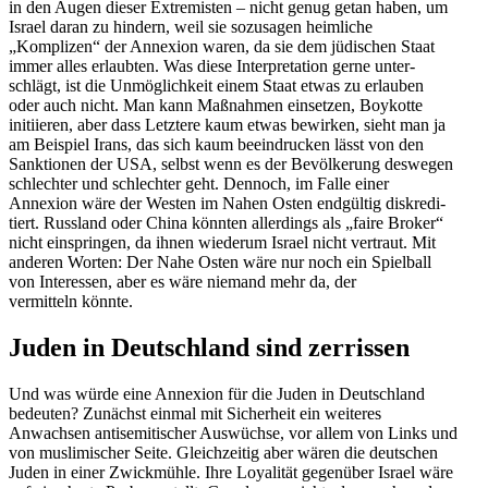
in den Augen dieser Extre­misten – nicht genug getan haben, um
Israel daran zu hindern, weil sie sozusagen heimliche
„Komplizen“ der Annexion waren, da sie dem jüdischen Staat
immer alles erlaubten. Was diese Inter­pre­tation gerne unter­
schlägt, ist die Unmög­lichkeit einem Staat etwas zu erlauben
oder auch nicht. Man kann Maßnahmen einsetzen, Boykotte
initi­ieren, aber dass Letztere kaum etwas bewirken, sieht man ja
am Beispiel Irans, das sich kaum beein­drucken lässt von den
Sanktionen der USA, selbst wenn es der Bevöl­kerung deswegen
schlechter und schlechter geht. Dennoch, im Falle einer
Annexion wäre der Westen im Nahen Osten endgültig diskre­di­
tiert. Russland oder China könnten aller­dings als „faire Broker“
nicht einspringen, da ihnen wiederum Israel nicht vertraut. Mit
anderen Worten: Der Nahe Osten wäre nur noch ein Spielball
von Inter­essen, aber es wäre niemand mehr da, der
vermitteln könnte.
Juden in Deutschland sind zerrissen
Und was würde eine Annexion für die Juden in Deutschland
bedeuten? Zunächst einmal mit Sicherheit ein weiteres
Anwachsen antise­mi­ti­scher Auswüchse, vor allem von Links und
von musli­mi­scher Seite. Gleich­zeitig aber wären die deutschen
Juden in einer Zwick­mühle. Ihre Loyalität gegenüber Israel wäre