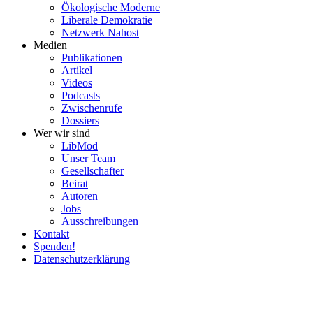
Ökolo­gische Moderne
Liberale Demokratie
Netzwerk Nahost
Medien
Publi­ka­tionen
Artikel
Videos
Podcasts
Zwischenrufe
Dossiers
Wer wir sind
LibMod
Unser Team
Gesell­schafter
Beirat
Autoren
Jobs
Ausschrei­bungen
Kontakt
Spenden!
Daten­schutz­er­klärung