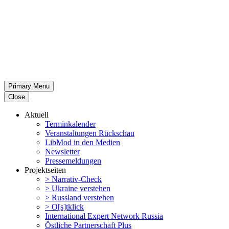
Primary Menu
Close
Aktuell
Termin­ka­lender
Veran­stal­tungen Rückschau
LibMod in den Medien
Newsletter
Presse­mel­dungen
Projekt­seiten
> Narrativ-Check
> Ukraine verstehen
> Russland verstehen
> O[s]tklick
Inter­na­tional Expert Network Russia
Östliche Partner­schaft Plus