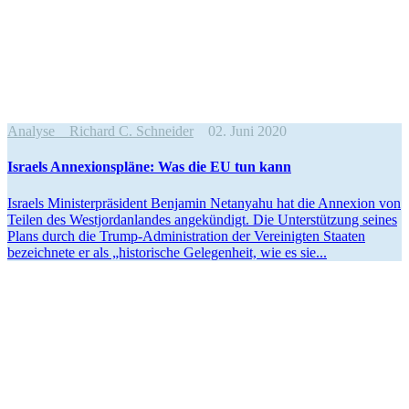
Analyse
Richard C. Schneider
02. Juni 2020
Israels Annexi­ons­pläne: Was die EU tun kann
Israels Minis­ter­prä­sident Benjamin Netanyahu hat die Annexion von
Teilen des Westjor­dan­landes angekündigt. Die Unter­stützung seines
Plans durch die Trump-Adminis­­tration der Verei­nigten Staaten
bezeichnete er als „histo­rische Gelegenheit, wie es sie...