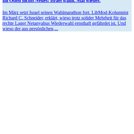
Im Osten nichts Neues: Israel wählt. Mal wieder.
Im März setzt Israel seinen Wahlma­rathon fort. LibMod-Kolumnist
Richard C. Schneider, erklärt, wieso trotz solider Mehrheit für das
rechte Lager Netan­yahus Wiederwahl ernsthaft gefährdet ist. Und
wieso der aus persönlichen,...