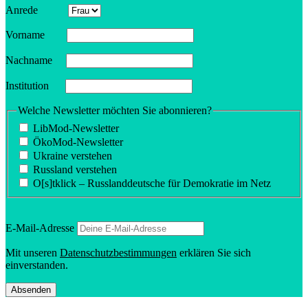
Anrede
Vorname
Nachname
Insti­tution
Welche Newsletter möchten Sie abonnieren?
LibMod-Newsletter
ÖkoMod-Newsletter
Ukraine verstehen
Russland verstehen
O[s]tklick – Russland­deutsche für Demokratie im Netz
E‑Mail-Adresse
Mit unseren
Daten­schutz­be­stim­mungen
erklären Sie sich
einverstanden.