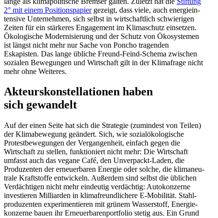
lange als klima­po­li­tische Bremser galten. Zuletzt hat die
Stiftung
2° mit einem Positi­ons­papier
gezeigt, dass viele, auch energie­in­
tensive Unter­nehmen, sich selbst in wirtschaftlich schwie­rigen
Zeiten für ein stärkeres Engagement im Klima­schutz einsetzen.
Ökolo­gische Moder­ni­sierung und der Schutz von Ökosys­temen
ist längst nicht mehr nur Sache von Poncho tragenden
Eskapisten. Das lange übliche Freund-Feind-Schema zwischen
sozialen Bewegungen und Wirtschaft gilt in der Klima­frage nicht
mehr ohne Weiteres.
Akteurs­kon­stel­la­tionen haben
sich gewandelt
Auf der einen Seite hat sich die Strategie (zumindest von Teilen)
der Klima­be­wegung geändert. Sich, wie sozial­öko­lo­gische
Protest­be­we­gungen der Vergan­genheit, einfach gegen die
Wirtschaft zu stellen, funktio­niert nicht mehr: Die Wirtschaft
umfasst auch das vegane Café, den Unver­packt-Laden, die
Produ­zenten der erneu­er­baren Energie oder solche, die klima­neu­
trale Kraft­stoffe entwi­ckeln. Außerdem sind selbst die üblichen
Verdäch­tigen nicht mehr eindeutig verdächtig: Autokon­zerne
inves­tieren Milli­arden in klima­freund­li­chere E‑Mobilität. Stahl­
pro­du­zenten experi­men­tieren mit grünem Wasser­stoff, Energie­
kon­zerne bauen ihr Erneu­er­ba­ren­port­folio stetig aus. Ein Grund