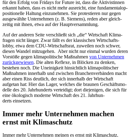
für den Erfolg von Fridays for Future ist, dass die Aktivis­tinnen
erkannt haben, dass es nicht mehr ausreicht, eine funda­men­tal­op­
po­si­tio­nelle Haltung einzu­nehmen. Sie protes­tieren nur gegen
ausge­wählte Unter­nehmen (z. B. Siemens), reden aber gleich­
zeitig mit ihnen, etwa auf der Hauptversammlung.
Auf der anderen Seite verschließt sich „die“ Wirtschaft Klima­
fragen nicht länger. Zwar fällt es der klassi­schen Wirtschafts­
lobby, etwa dem CDU-Wirtschaftsrat, zuweilen noch schwer,
diesen Wandel mitzu­gehen. Aber nicht nur einmal wurden deren
Vorstöße gegen klima­po­li­tische Maßnahmen
von Unter­nehmen
zurück­ge­wiesen
. Die alten Reflexe, in Blöcken zu denken,
bestehen noch. Die Uneinigkeit hinsichtlich klima­po­li­ti­scher
Maßnahmen innerhalb und zwischen Branchen­ver­bänden macht
aber einen Riss deutlich, der sich innerhalb der Wirtschaft
aufgetan hat: Hier das Lager, welches die braunen Geschäfts­mo­
delle des 20. Jahrhun­derts verteidigt; dort dieje­nigen, die sich für
eine ökolo­gisch moderne Wirtschaft des 21. Jahrhun­
derts einsetzen.
Immer mehr Unter­nehmen machen
ernst mit Klimaschutz
Immer mehr Unter­nehmen meinen es ernst mit Klima­schutz.