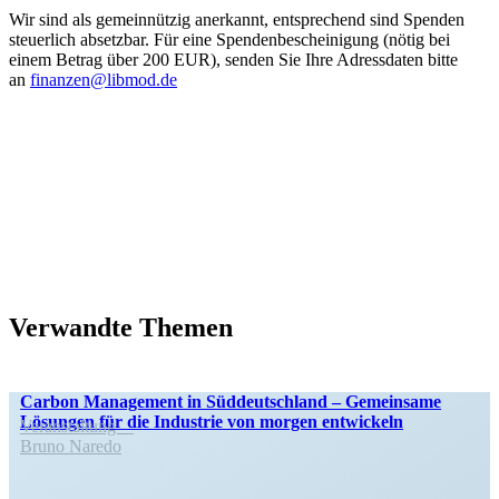
Wir sind als gemein­nützig anerkannt, entspre­chend sind Spenden
steuerlich absetzbar. Für eine Spenden­be­schei­nigung (nötig bei
einem Betrag über 200 EUR), senden Sie Ihre Adress­daten bitte
an
finanzen@libmod.de
Verwandte Themen
Carbon Management in Süddeutschland – Gemeinsame
Lösungen für die Industrie von morgen entwickeln
Veran­staltung
Bruno Naredo