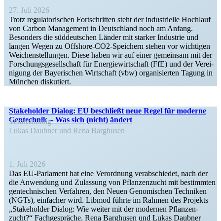
27. Juli 2026
Trotz regula­to­ri­schen Fortschritten steht der indus­trielle Hochlauf
von Carbon Management in Deutschland noch am Anfang.
Besonders die süddeut­schen Länder mit starker Industrie und
langen Wegen zu Offshore-CO2-Speichern stehen vor wichtigen
Weichen­stel­lungen. Diese haben wir auf einer gemeinsam mit der
Forschungs­ge­sell­schaft für Energie­wirt­schaft (FfE) und der Verei­
nigung der Bayeri­schen Wirtschaft (vbw) organi­sierten Tagung in
München diskutiert.
Stake­holder Dialog: EU beschließt neue Regel für moderne
Gentechnik – Was sich (nicht) ändert
Veran­staltung
Lukas Daubner und Rena Barghusen
1. Juli 2026
Das EU-Parlament hat eine Verordnung verab­schiedet, nach der
die Anwendung und Zulassung von Pflan­zen­zucht mit bestimmten
gentech­ni­schen Verfahren, den Neuen Genomi­schen Techniken
(NGTs), einfacher wird. Libmod führte im Rahmen des Projekts
„Stake­holder Dialog: Wie weiter mit der modernen Pflan­zen­
zucht?“ Fachge­spräche. Rena Barghusen und Lukas Daubner