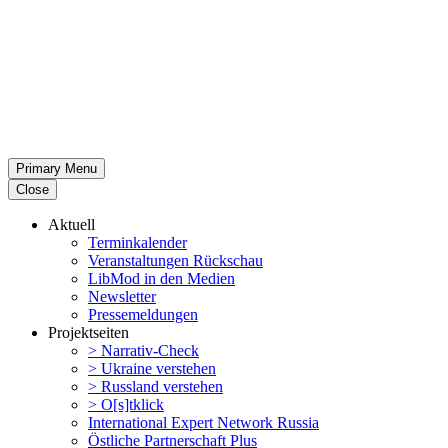
Primary Menu
Close
Aktuell
Termin­ka­lender
Veran­stal­tungen Rückschau
LibMod in den Medien
Newsletter
Presse­mel­dungen
Projekt­seiten
> Narrativ-Check
> Ukraine verstehen
> Russland verstehen
> O[s]tklick
Inter­na­tional Expert Network Russia
Östliche Partner­schaft Plus