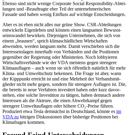
Ebenso sind nicht wenige Corporate Social Respon­si­bility-Abtei­
lungen und ‑Beauf­tragte eher Teil der unter­neh­me­ri­schen
Fassade und haben wenig Einfluss auf wichtige Entscheidungen.
Aber es ist eben nicht alles nur grüne Show. CSR-Abtei­lungen
entwi­ckeln Eigen­leben und können einen langsamen Bewusst­
seins­wandel bewirken. Dieje­nigen Unter­nehmen, die sich von
einem „braunen“, sprich klima­schäd­lichen Wirtschaften
abwenden, werden langsam mehr. Damit verschieben sich die
Inter­es­sens­lagen innerhalb von Verbänden und die Positionen
gegenüber der Regierung oder Minis­terien. Noch lobby­ieren
Wirtschafts­ver­bände wie der VDA meistens gegen strengere
Klima­auf­lagen – auch wenn sie sich öffentlich natürlich für mehr
Klima- und Umwelt­schutz bekennen. Die Frage ist aber, wann
der Kipppunkt erreicht ist und eine Mehrheit der Verbands­mit­
glieder nicht mehr gegen, sondern für strengere Auflagen ist. Die,
die bereits in neue Verfahren inves­tiert haben oder kurz davor­
stehen, eine solche Inves­tition zu tätigen, haben demnach andere
Inter­essen als die Akteure, die einen Abwehr­kampf gegen
strengere Umwelt­auf­lagen oder höhere CO₂-Preise führen.
Produ­ziert etwa Tesla demnächst in Deutschland, könnte es
im
VDA zu
hitzigen Diskus­sionen über bisherige Positionen bei
Klima­fragen kommen.