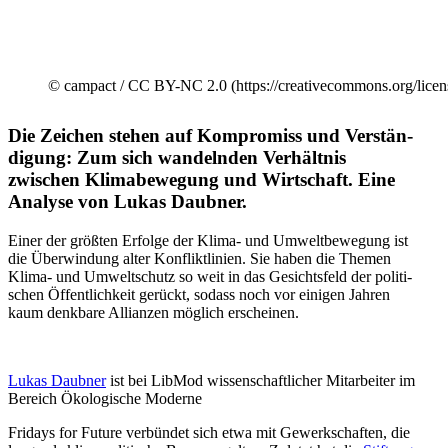
© campact /​ CC BY-NC 2.0 (https://creativecommons.org/licens
Die Zeichen stehen auf Kompromiss und Verstän­
digung: Zum sich wandelnden Verhältnis
zwischen Klima­be­wegung und Wirtschaft. Eine
Analyse von Lukas Daubner.
Einer der größten Erfolge der Klima- und Umwelt­be­wegung ist
die Überwindung alter Konflikt­linien. Sie haben die Themen
Klima- und Umwelt­schutz so weit in das Gesichtsfeld der politi­
schen Öffent­lichkeit gerückt, sodass noch vor einigen Jahren
kaum denkbare Allianzen möglich erscheinen.
Lukas Daubner
ist bei LibMod wissen­schaft­licher Mitar­beiter im
Bereich Ökolo­gische Moderne
Fridays for Future verbündet sich etwa mit Gewerk­schaften, die