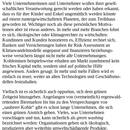
Viele Unter­neh­me­rinnen und Unter­nehmer wollen ihrer gesell­
schaft­lichen Verant­wortung gerecht werden oder haben erkannt,
dass es für ihre Kinder und Enkel ungemütlich werden könnte
auf einem runter­ge­wirt­schaf­teten Planeten, der zum Treibhaus
geworden ist. Wichtiger noch als diese persön­lichen Motiva­
tionen aber ist etwas anderes. In mehr und mehr Branchen lohnt
es sich, ökolo­gi­scher oder klima­ge­rechter zu wirtschaften:
Kundinnen und Kunden honorieren es, Effizienz rechnet sich,
Banken und Versi­che­rungen haben ihr Risk Assessment an
Klima­wan­del­mo­delle angepasst und finan­zieren bezie­hungs­
weise versi­chern längst nicht mehr alle Unter­neh­mungen.
Kohle­minen beispiels­weise erhalten am Markt zunehmend kein
frisches Kapital mehr, sondern sind auf politische Hilfe
angewiesen. Anders gesagt: In mehr und mehr Fällen wird es
einfach zu teuer, weiter an alten Techno­logien und Geschäfts­mo­
dellen festzuhalten.
Vielfach ist es sicherlich auch opportun, sich dem grünen
Zeitgeist hinzu­geben. Angefangen von (vermeintlich) regen­wald­
ret­tenden Biermarken bis hin zu den Verspre­chungen von
„sauberer Kohle“ gibt es schon lange Unter­nehmen, die sich
einen grünen Anstrich geben. Vieles, was Unter­nehmen
vorschlagen und tun, kann sicherlich als
green washing
bezeichnet werden: Organi­sa­tionen geben sich ökolo­gisch,
produ­zieren aber weiterhin umwelt­schä­di­gende Produkte.