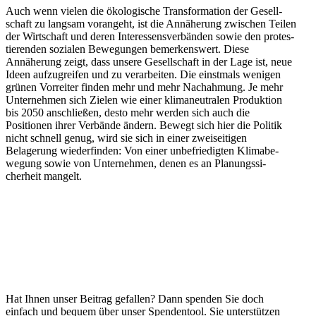
Auch wenn vielen die ökolo­gische Trans­for­mation der Gesell­
schaft zu langsam vorangeht, ist die Annäherung zwischen Teilen
der Wirtschaft und deren Inter­es­sens­ver­bänden sowie den protes­
tie­renden sozialen Bewegungen bemer­kenswert. Diese
Annäherung zeigt, dass unsere Gesell­schaft in der Lage ist, neue
Ideen aufzu­greifen und zu verar­beiten. Die einstmals wenigen
grünen Vorreiter finden mehr und mehr Nachahmung. Je mehr
Unter­nehmen sich Zielen wie einer klima­neu­tralen Produktion
bis 2050 anschließen, desto mehr werden sich auch die
Positionen ihrer Verbände ändern. Bewegt sich hier die Politik
nicht schnell genug, wird sie sich in einer zweisei­tigen
Belagerung wieder­finden: Von einer unbefrie­digten Klima­be­
wegung sowie von Unter­nehmen, denen es an Planungs­si­
cherheit mangelt.
Hat Ihnen unser Beitrag gefallen? Dann spenden Sie doch
einfach und bequem über unser Spendentool. Sie unter­stützen