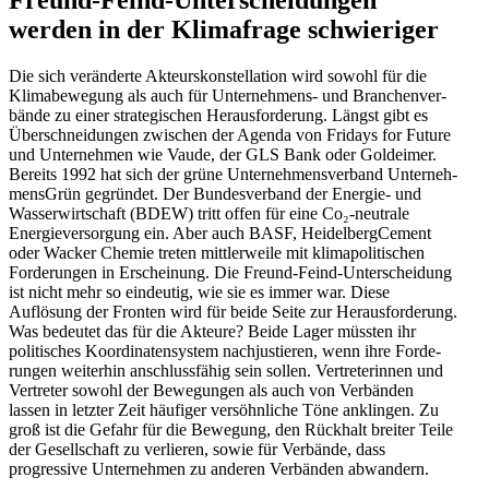
Freund-Feind-Unter­schei­dungen
werden in der Klima­frage schwieriger
Die sich verän­derte Akteurs­kon­stel­lation wird sowohl für die
Klima­be­wegung als auch für Unter­nehmens- und Branchen­ver­
bände zu einer strate­gi­schen Heraus­for­derung. Längst gibt es
Überschnei­dungen zwischen der Agenda von Fridays for Future
und Unter­nehmen wie Vaude, der GLS Bank oder Goldeimer.
Bereits 1992 hat sich der grüne Unter­neh­mens­verband Unter­neh­
mensGrün gegründet. Der Bundes­verband der Energie- und
Wasser­wirt­schaft (BDEW) tritt offen für eine Co₂-neutrale
Energie­ver­sorgung ein. Aber auch BASF, Heidel­berg­Cement
oder Wacker Chemie treten mittler­weile mit klima­po­li­ti­schen
Forde­rungen in Erscheinung. Die Freund-Feind-Unter­scheidung
ist nicht mehr so eindeutig, wie sie es immer war. Diese
Auflösung der Fronten wird für beide Seite zur Heraus­for­derung.
Was bedeutet das für die Akteure? Beide Lager müssten ihr
politi­sches Koordi­na­ten­system nachjus­tieren, wenn ihre Forde­
rungen weiterhin anschluss­fähig sein sollen. Vertre­te­rinnen und
Vertreter sowohl der Bewegungen als auch von Verbänden
lassen in letzter Zeit häufiger versöhn­liche Töne anklingen. Zu
groß ist die Gefahr für die Bewegung, den Rückhalt breiter Teile
der Gesell­schaft zu verlieren, sowie für Verbände, dass
progressive Unter­nehmen zu anderen Verbänden abwandern.