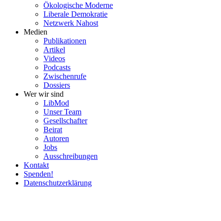
Ökolo­gische Moderne
Liberale Demokratie
Netzwerk Nahost
Medien
Publi­ka­tionen
Artikel
Videos
Podcasts
Zwischenrufe
Dossiers
Wer wir sind
LibMod
Unser Team
Gesell­schafter
Beirat
Autoren
Jobs
Ausschrei­bungen
Kontakt
Spenden!
Daten­schutz­er­klärung