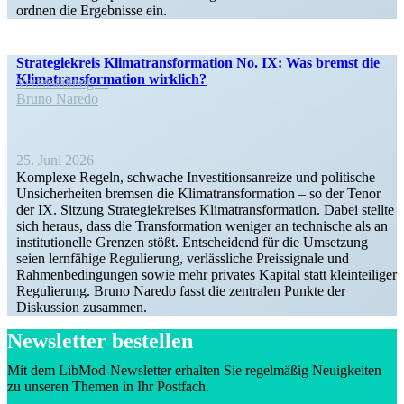
ordnen die Ergeb­nisse ein.
Strate­gie­kreis Klima­trans­for­mation No. IX: Was bremst die
Klima­trans­for­mation wirklich?
Veran­staltung
Bruno Naredo
25. Juni 2026
Komplexe Regeln, schwache Inves­ti­ti­ons­an­reize und politische
Unsicher­heiten bremsen die Klima­trans­for­mation – so der Tenor
der IX. Sitzung Strate­gie­kreises Klima­trans­for­mation. Dabei stellte
sich heraus, dass die Trans­for­mation weniger an technische als an
insti­tu­tio­nelle Grenzen stößt. Entscheidend für die Umsetzung
seien lernfähige Regulierung, verläss­liche Preis­si­gnale und
Rahmen­be­din­gungen sowie mehr privates Kapital statt klein­tei­liger
Regulierung. Bruno Naredo fasst die zentralen Punkte der
Diskussion zusammen.
Newsletter bestellen
Mit dem LibMod-Newsletter erhalten Sie regel­mäßig Neuig­keiten
zu unseren Themen in Ihr Postfach.