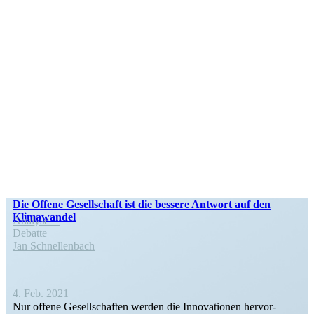
Die Offene Gesell­schaft ist die bessere Antwort auf den
Klimawandel
Analyse
Debatte
Jan Schnel­lenbach
4. Feb. 2021
Nur offene Gesell­schaften werden die Innova­tionen hervor­