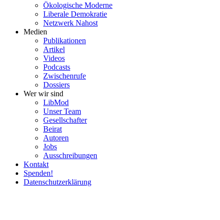
Ökolo­gische Moderne
Liberale Demokratie
Netzwerk Nahost
Medien
Publi­ka­tionen
Artikel
Videos
Podcasts
Zwischenrufe
Dossiers
Wer wir sind
LibMod
Unser Team
Gesell­schafter
Beirat
Autoren
Jobs
Ausschrei­bungen
Kontakt
Spenden!
Daten­schutz­er­klärung