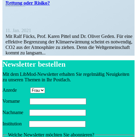
Rettung oder Risiko?
Podcast
11. Jan. 2021
Mit Ralf Fücks, Prof. Karen Pittel und Dr. Oliver Geden. Für eine
effektive Begrenzung der Klima­er­wärmung scheint es notwendig,
CO2 aus der Atmosphäre zu ziehen. Denn die Weltge­mein­schaft
kommt zu langsam...
Newsletter bestellen
Mit dem LibMod-Newsletter erhalten Sie regel­mäßig Neuig­keiten
zu unseren Themen in Ihr Postfach.
Anrede
Vorname
Nachname
Insti­tution
Welche Newsletter möchten Sie abonnieren?