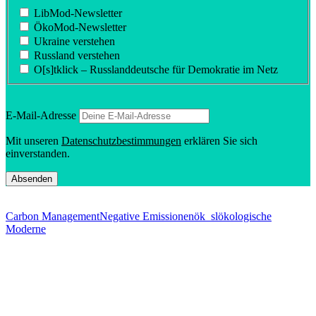
LibMod-Newsletter
ÖkoMod-Newsletter
Ukraine verstehen
Russland verstehen
O[s]tklick – Russland­deutsche für Demokratie im Netz
E‑Mail-Adresse
Mit unseren
Daten­schutz­be­stim­mungen
erklären Sie sich
einverstanden.
Carbon Management
Negative Emissionen
ök_sl
ökologische
Moderne