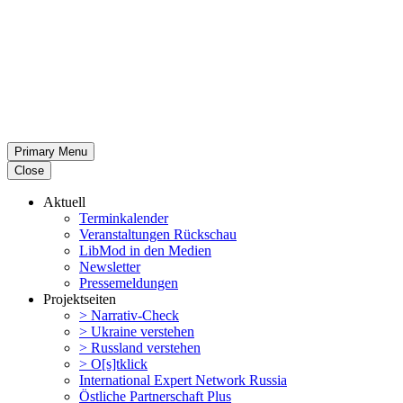
Primary Menu
Close
Aktuell
Termin­ka­lender
Veran­stal­tungen Rückschau
LibMod in den Medien
Newsletter
Presse­mel­dungen
Projekt­seiten
> Narrativ-Check
> Ukraine verstehen
> Russland verstehen
> O[s]tklick
Inter­na­tional Expert Network Russia
Östliche Partner­schaft Plus