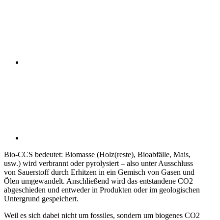
Bio-CCS bedeutet: Biomasse (Holz(reste), Bioab­fälle, Mais,
usw.) wird verbrannt oder pyroly­siert – also unter Ausschluss
von Sauer­stoff durch Erhitzen in ein Gemisch von Gasen und
Ölen umgewandelt. Anschließend wird das entstandene CO2
abgeschieden und entweder in Produkten oder im geolo­gi­schen
Unter­grund gespeichert.
Weil es sich dabei nicht um fossiles, sondern um biogenes CO2