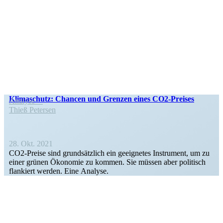
Klima­schutz: Chancen und Grenzen eines CO2-Preises
Analyse
Thieß Petersen
28. Okt. 2021
CO2-Preise sind grund­sätzlich ein geeig­netes Instrument, um zu
einer grünen Ökonomie zu kommen. Sie müssen aber politisch
flankiert werden. Eine Analyse.