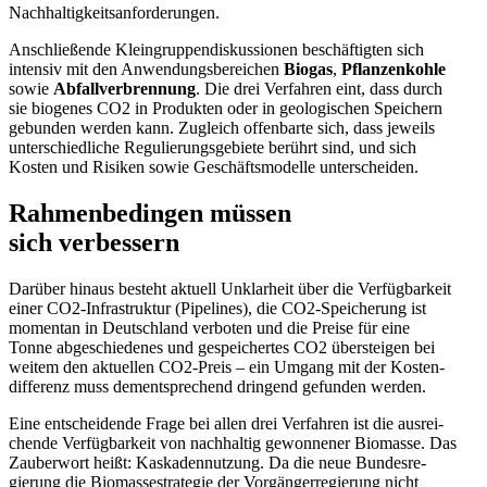
Nachhaltigkeitsanforderungen.
Anschlie­ßende Klein­grup­pen­dis­kus­sionen beschäf­tigten sich
intensiv mit den Anwen­dungs­be­reichen
Biogas
,
Pflan­zen­kohle
sowie
Abfall­ver­brennung
. Die drei Verfahren eint, dass durch
sie biogenes CO2 in Produkten oder in geolo­gi­schen Speichern
gebunden werden kann. Zugleich offen­barte sich, dass jeweils
unter­schied­liche Regulie­rungs­ge­biete berührt sind, und sich
Kosten und Risiken sowie Geschäfts­mo­delle unterscheiden.
Rahmen­be­dingen müssen
sich verbessern
Darüber hinaus besteht aktuell Unklarheit über die Verfüg­barkeit
einer CO2-Infra­struktur (Pipelines), die CO2-Speicherung ist
momentan in Deutschland verboten und die Preise für eine
Tonne abgeschie­denes und gespei­chertes CO2 übersteigen bei
weitem den aktuellen CO2-Preis – ein Umgang mit der Kosten­
dif­ferenz muss dementspre­chend dringend gefunden werden.
Eine entschei­dende Frage bei allen drei Verfahren ist die ausrei­
chende Verfüg­barkeit von nachhaltig gewon­nener Biomasse. Das
Zauberwort heißt: Kaska­den­nutzung. Da die neue Bundes­re­
gierung die Biomass­estra­tegie der Vorgän­ger­re­gierung nicht