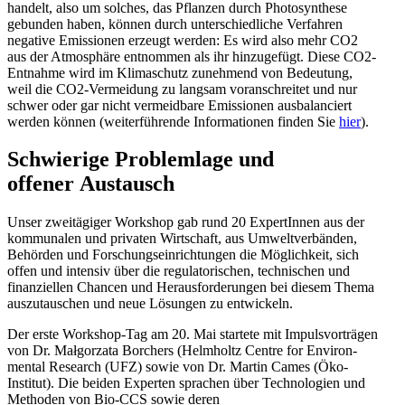
handelt, also um solches, das Pflanzen durch Photo­syn­these
gebunden haben, können durch unter­schied­liche Verfahren
negative Emissionen erzeugt werden: Es wird also mehr CO2
aus der Atmosphäre entnommen als ihr hinzu­gefügt. Diese CO2-
Entnahme wird im Klima­schutz zunehmend von Bedeutung,
weil die CO2-Vermeidung zu langsam voran­schreitet und nur
schwer oder gar nicht vermeidbare Emissionen ausba­lan­ciert
werden können (weiter­füh­rende Infor­ma­tionen finden Sie
hier
).
Schwierige Problemlage und
offener Austausch
Unser zweitä­giger Workshop gab rund 20 Exper­tInnen aus der
kommu­nalen und privaten Wirtschaft, aus Umwelt­ver­bänden,
Behörden und Forschungs­ein­rich­tungen die Möglichkeit, sich
offen und intensiv über die regula­to­ri­schen, techni­schen und
finan­zi­ellen Chancen und Heraus­for­de­rungen bei diesem Thema
auszu­tau­schen und neue Lösungen zu entwickeln.
Der erste Workshop-Tag am 20. Mai startete mit Impuls­vor­trägen
von Dr. Małgorzata Borchers (Helmholtz Centre for Environ­
mental Research (UFZ) sowie von Dr. Martin Cames (Öko-
Institut). Die beiden Experten sprachen über Techno­logien und
Methoden von Bio-CCS sowie deren