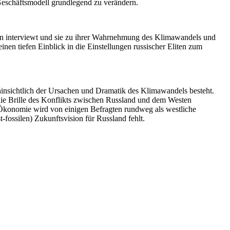
Geschäfts­modell grund­legend zu verändern.
ten inter­viewt und sie zu ihrer Wahrnehmung des Klima­wandels und
inen tiefen Einblick in die Einstel­lungen russi­scher Eliten zum
hinsichtlich der Ursachen und Dramatik des Klima­wandels besteht.
 die Brille des Konflikts zwischen Russland und dem Westen
e‘ Ökonomie wird von einigen Befragten rundweg als westliche
-fossilen) Zukunfts­vision für Russland fehlt.