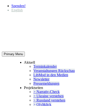
Spenden!
English
Primary Menu
Aktuell
Termin­ka­lender
Veran­stal­tungen Rückschau
LibMod in den Medien
Newsletter
Presse­mel­dungen
Projekt­seiten
> Narrativ-Check
> Ukraine verstehen
> Russland verstehen
> O[s]tklick