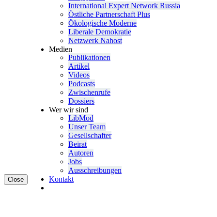
Inter­na­tional Expert Network Russia
Östliche Partner­schaft Plus
Ökolo­gische Moderne
Liberale Demokratie
Netzwerk Nahost
Medien
Publi­ka­tionen
Artikel
Videos
Podcasts
Zwischenrufe
Dossiers
Wer wir sind
LibMod
Unser Team
Gesell­schafter
Beirat
Autoren
Jobs
Ausschrei­bungen
Kontakt
Close