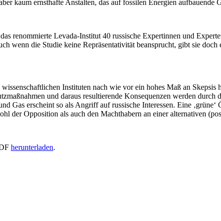
aber kaum ernst­hafte Anstalten, das auf fossilen Energien aufbauende 
t das renom­mierte Levada-Institut 40 russische Exper­tinnen und Exper
h wenn die Studie keine Reprä­sen­ta­ti­vität beansprucht, gibt sie doch e
ssen­schaft­lichen Insti­tuten nach wie vor ein hohes Maß an Skepsis 
hutz­maß­nahmen und daraus resul­tie­rende Konse­quenzen werden durch
nd Gas erscheint so als Angriff auf russische Inter­essen. Eine ‚grün
hl der Opposition als auch den Macht­habern an einer alter­na­tiven (post
 PDF
herun­ter­laden
.