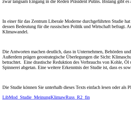
zwar langsam Eingang in die Reden Präsident Putins. Bislang gibt es 
In einer für das Zentrum Liberale Moderne durch­ge­führten Studie ha
dessen Bedeutung für die russi­schen Politik und Wirtschaft befragt. Auc
Klimawandel.
Die Antworten machen deutlich, dass in Unter­nehmen, Behörden und wi
Außerdem prägen geostra­te­gische Überle­gungen die Sicht: Klima­sc
betrachtet. Eine drastische Reduktion des Verbrauchs von Kohle, Öl u
Spinnerei abgetan. Eine weitere Erkenntnis der Studie ist, dass es sowo
Die Studie können Sie unter­halb dieses Texts einfach lesen oder als
LibMod_​Studie_​MeinungKlimawRuss_​R2_​fin