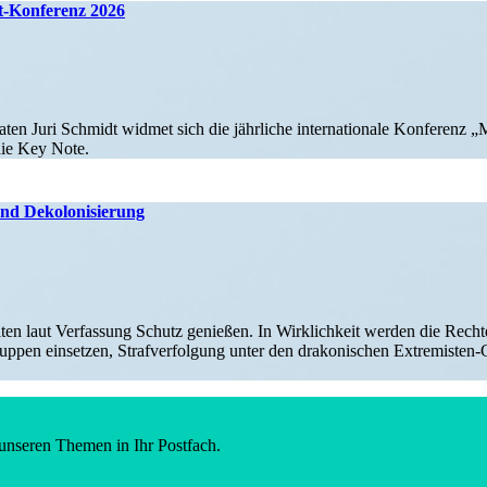
t-Konferenz 2026
n Juri Schmidt widmet sich die jährliche inter­na­tionale Konferenz „Me
die Key Note.
g und Dekolonisierung
­hei­ten laut Ver­fas­sung Schutz genie­ßen. In Wirk­lich­keit werden die Recht
pen ein­set­zen, Straf­ver­fol­gung unter den dra­ko­ni­schen Extre­­­mis­ten-
unseren Themen in Ihr Postfach.