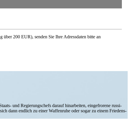
rag über 200 EUR), senden Sie Ihre Adress­daten bitte an
ats- und Regie­rungs­chefs darauf hin­ar­bei­ten, ein­ge­fro­rene rus­si­
ich dann endlich zu einer Waf­fen­ruhe oder sogar zu einem Frie­dens­