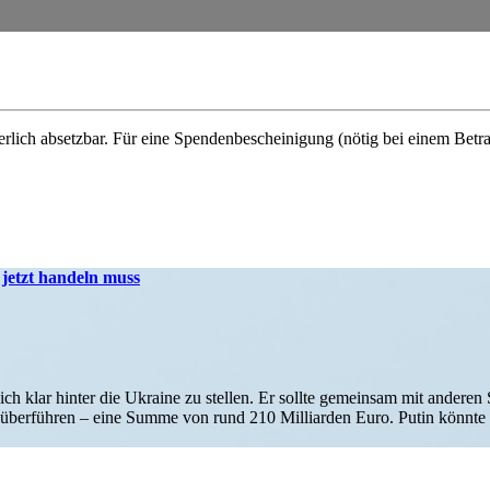
erlich absetzbar. Für eine Spenden­be­schei­nigung (nötig bei einem Bet
U jetzt handeln muss
sich klar hinter die Ukraine zu stellen. Er sollte gemein­sam mit anderen Sta
r­füh­ren – eine Summe von rund 210 Mil­li­ar­den Euro. Putin könnte s