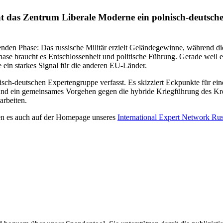
 das Zentrum Libe­rale Moderne ein pol­nisch-deut­­sches St
den­den Phase: Das rus­si­sche Militär erzielt Gelän­de­ge­winne, während d
Phase braucht es Ent­schlos­sen­heit und poli­ti­sche Führung. Gerade weil e
re ein starkes Signal für die anderen EU-Länder.
ch-deut­­schen Exper­ten­gruppe ver­fasst. Es skiz­ziert Eck­punkte für eine
und ein gemein­sa­mes Vor­ge­hen gegen die hybride Krieg­füh­rung des Kre
 arbeiten.
den es auch auf der Home­page unseres
Inter­na­tio­nal Expert Network Ru