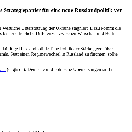
ra­te­gie­pa­pier für eine neue Russ­land­po­li­tik ver­
ie west­li­che Unter­stüt­zung der Ukraine sta­gniert. Dazu kommt die
s bisher erheb­li­che Dif­fe­ren­zen zwi­schen War­schau und Berlin
 künf­tige Russ­land­po­li­tik: Eine Politik der Stärke gegen­über
mls. Statt einen Regime­wech­sel in Russ­land zu fürch­ten, sollte
ssia
(englisch). Deut­sche und polnische Über­set­zungen sind in