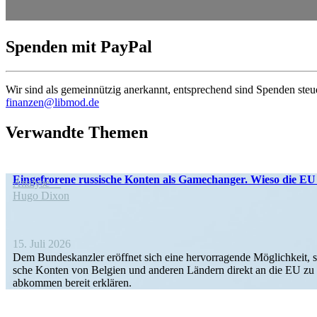
Spenden mit PayPal
Wir sind als gemein­nützig anerkannt, entspre­chend sind Spenden steu
finanzen@libmod.de
Verwandte Themen
Ein­ge­fro­rene rus­si­sche Konten als Game­ch­an­ger. Wieso die E
Analyse
Hugo Dixon
15. Juli 2026
Dem Bun­des­kanz­ler eröff­net sich eine her­vor­ra­gende Mög­lich­keit, 
sche Konten von Belgien und anderen Ländern direkt an die EU zu übe
ab­kom­men bereit erklären.