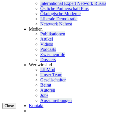
Inter­na­tional Expert Network Russia
Östliche Partner­schaft Plus
Ökolo­gische Moderne
Liberale Demokratie
Netzwerk Nahost
Medien
Publi­ka­tionen
Artikel
Videos
Podcasts
Zwischenrufe
Dossiers
Wer wir sind
LibMod
Unser Team
Gesell­schafter
Beirat
Autoren
Jobs
Ausschrei­bungen
Kontakt
Close