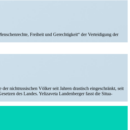
nschen­rechte, Freiheit und Gerech­tigkeit“ der Vertei­digung der
e der nicht­rus­si­schen Völker seit Jahren dras­tisch ein­ge­schränkt, seit
Geset­zen des Landes. Yeli­za­veta Lan­den­ber­ger fasst die Situa­