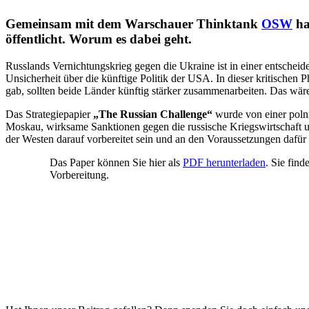
Gemein­sam mit dem War­schauer Thinktank
OSW
hat
öf­fent­licht. Worum es dabei geht.
Russ­lands Ver­nich­tungs­krieg gegen die Ukraine ist in einer ent­schei­
Unsi­cher­heit über die künf­tige Politik der USA. In dieser kri­ti­schen 
gab, sollten beide Länder künftig stärker zusam­men­ar­bei­ten. Das wä
Das Stra­te­gie­pa­pier
„The Russian Chall­enge“
wurde von einer pol­nis
Moskau, wirk­same Sank­tio­nen gegen die rus­si­sche Kriegs­wirt­schaft 
der Westen darauf vor­be­rei­tet sein und an den Vor­aus­set­zun­gen dafür
Das Paper können Sie hier als
PDF her­un­ter­la­den
. Sie fin
Vorbereitung.