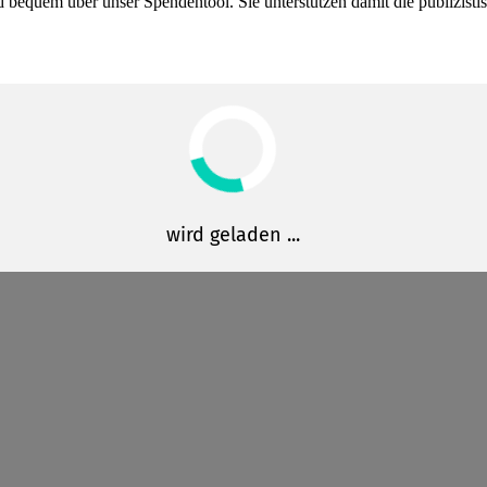
bequem über unser Spendentool. Sie unter­stützen damit die publi­zis­t