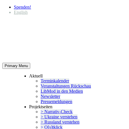
Spenden!
English
Primary Menu
Aktuell
Termin­ka­lender
Veran­stal­tungen Rückschau
LibMod in den Medien
Newsletter
Presse­mel­dungen
Projekt­seiten
> Narrativ-Check
> Ukraine verstehen
> Russland verstehen
> O[s]tklick