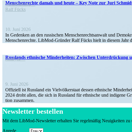
Menschen­rechte damals und heute – Key Note zur Juri Schmid
Veran­staltung
Ralf Fücks
10. Juni 2026
In Gedenken an den russi­schen Menschen­rechts­anwalt und Demokrate
Menschen­rechte. LibMod-Gründer Ralf Fücks hielt in diesem Jahr 
Russ­lands eth­ni­sche Min­der­hei­ten: Zwi­schen Unter­drü­ckun
Analyse
9. Juni 2026
Offi­zi­ell ist Russ­land ein Viel­völ­ker­staat dessen eth­ni­sche Min­der
2024 droht allen, die sich in Russ­land für eth­ni­sche und indi­gene Grup
tion zusammen.
Newsletter bestellen
Mit dem LibMod-Newsletter erhalten Sie regel­mäßig Neuig­keiten zu 
Anrede